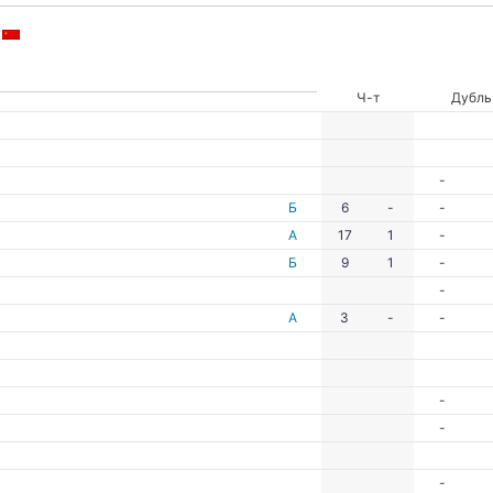
Ч-т
Дубль
-
Б
6
-
-
А
17
1
-
Б
9
1
-
-
А
3
-
-
-
-
-