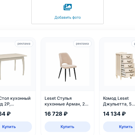
Добавить фото
реклама
реклама
 Стол кухонный
Leset Стулья
Комод Leset
д 2Р,
кухонные Арман, 2
Джульетта, 5
ижной
шт.
ящиков, дуб
64 ₽
16 728 ₽
14 134 ₽
шампань
Купить
Купить
Купить