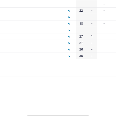
-
А
22
-
-
А
А
18
-
-
Б
-
А
27
1
А
32
-
А
26
-
Б
30
-
-