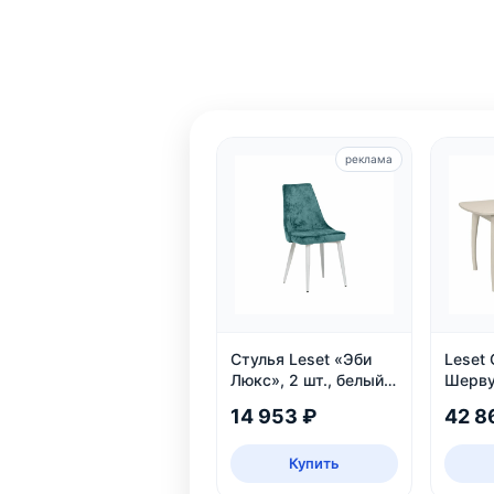
реклама
Стулья Leset «Эби
Leset
Люкс», 2 шт., белый,
Шерву
велюр аквамарин
раздв
14 953 ₽
42 8
Купить