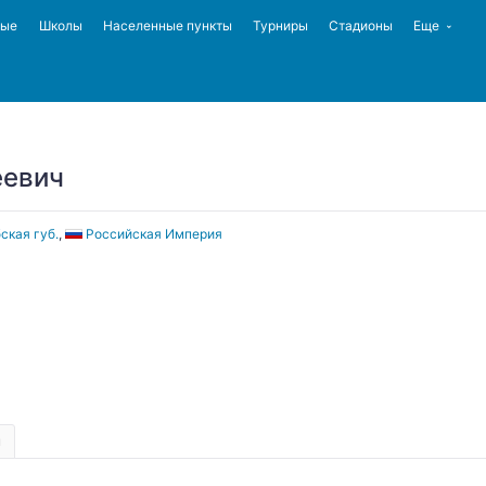
ные
Школы
Населенные пункты
Турниры
Стадионы
Еще
еевич
ская губ.
,
Российская Империя
ы