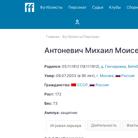
Футболисты
Персонал
Судьи
Клубы
Сбор
Главная
Футболисты
Персонал
Антоневич Михаил Моис
Родился:
05.11.1912
(
18.11.1912
)
,
д. Гончаровка
,
Витеб
Умер:
06.07.2003
(в 90 лет),
г. Москва
,
Россия
Гражданство:
СССР
,
Россия
Рост:
172
Вес:
73
Амплуа:
защитник
Деятельность
Факт
Игровая карьера