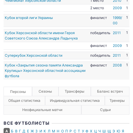
1
Чемпионат Херсонской области
1 место
2010
2 место
2009
1
1
Кубок второй лиги Украины
финалист
1999/
00
1
Кубок Херсонской области имени Героя
победитель
2011
Советского Союза Александра Ладычука
финалист
2009
1
1
Суперкубок Херсонской области
победитель
2011
1
Кубок «Закрытия сезона памяти Александра
финалист
2008
Крупицы» Херсонской областной ассоциации
футбола
Сезоны
Трансферы
Баланс встреч
Персоны
Общая статистика
Индивидуальная статистика
Тренеры
Неофициальные матчи
Судьи
ВСЕ ФУТБОЛИСТЫ
А
Б
В
Г
Д
Е
Ж
З
И
К
Л
М
Н
О
П
Р
С
Т
У
Ф
Х
Ц
Ч
Ш
Щ
Э
Ю
Я