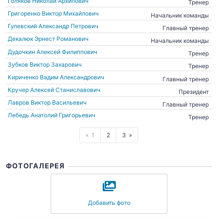
Голяков Николай Архипович
Тренер
Григоренко Виктор Михайлович
Начальник команды
Гулевский Александр Петрович
Главный тренер
Декалюк Эрнест Романович
Начальник команды
Дудочкин Алексей Филиппович
Тренер
Зубков Виктор Захарович
Тренер
Кириченко Вадим Александрович
Главный тренер
Кручер Алексей Станиславович
Президент
Лавров Виктор Васильевич
Главный тренер
Лебедь Анатолий Григорьевич
Тренер
1
2
3
ФОТОГАЛЕРЕЯ
Добавить фото