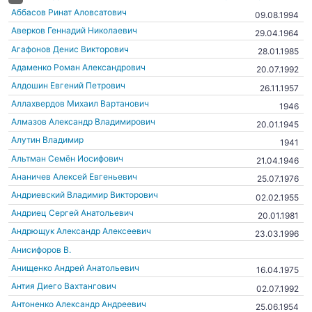
Аббасов Ринат Аловсатович
09.08.1994
Аверков Геннадий Николаевич
29.04.1964
Агафонов Денис Викторович
28.01.1985
Адаменко Роман Александрович
20.07.1992
Алдошин Евгений Петрович
26.11.1957
Аллахвердов Михаил Вартанович
1946
Алмазов Александр Владимирович
20.01.1945
Алутин Владимир
1941
Альтман Семён Иосифович
21.04.1946
Ананичев Алексей Евгеньевич
25.07.1976
Андриевский Владимир Викторович
02.02.1955
Андриец Сергей Анатольевич
20.01.1981
Андрющук Александр Алексеевич
23.03.1996
Анисифоров В.
Анищенко Андрей Анатольевич
16.04.1975
Антия Диего Вахтангович
02.07.1992
Антоненко Александр Андреевич
25.06.1954