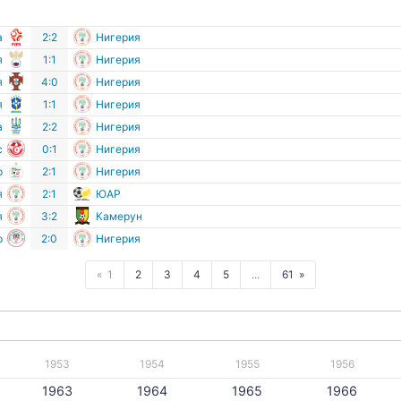
а
2:2
Нигерия
я
1:1
Нигерия
я
4:0
Нигерия
я
1:1
Нигерия
а
2:2
Нигерия
с
0:1
Нигерия
р
2:1
Нигерия
я
2:1
ЮАР
я
3:2
Камерун
р
2:0
Нигерия
1
2
3
4
5
...
61
1953
1954
1955
1956
1963
1964
1965
1966