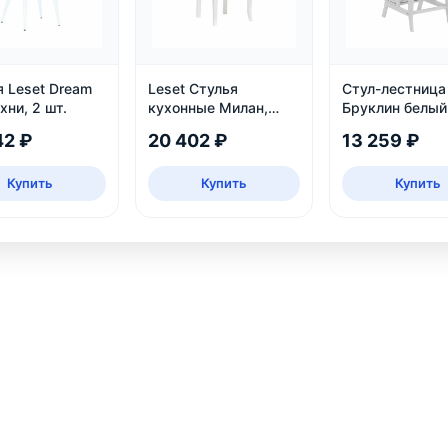
я Leset Dream
Leset Стулья
Стул-лестница
хни, 2 шт.
кухонные Милан,
Бруклин белый
белый, велюр
42 ₽
20 402 ₽
13 259 ₽
Купить
Купить
Купить