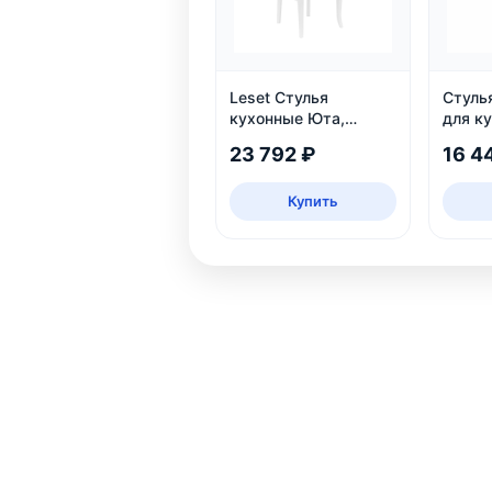
Leset Стулья
Стуль
кухонные Юта,
для ку
белый патина
23 792 ₽
16 4
серебро
Купить