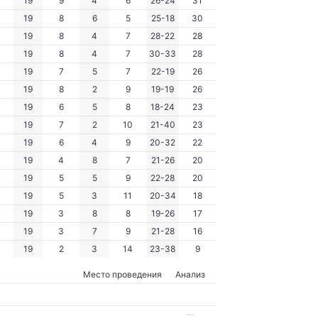
19
9
4
6
26-24
31
19
8
6
5
25-18
30
19
8
4
7
28-22
28
19
8
4
7
30-33
28
19
7
5
7
22-19
26
19
8
2
9
19-19
26
19
6
5
8
18-24
23
19
7
2
10
21-40
23
19
6
4
9
20-32
22
19
4
8
7
21-26
20
19
5
5
9
22-28
20
19
5
3
11
20-34
18
19
3
8
8
19-26
17
19
3
7
9
21-28
16
19
2
3
14
23-38
9
Место проведения
Анализ
—