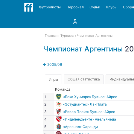
Футболисты
Персонал
Судьи
Клубы
Сбор
Главная
Турниры
Чемпионат Аргентины
Чемпионат Аргентины
20
2005/06
Общая статистика
Индивидуальн
Игры
Команда
1
«Бока Хуниорс» Буэнос-Айрес
2
«Эстудиантес» Ла-Плата
3
«Ривер Плейт» Буэнос-Айрес
4
«Индепендьенте» Авельянеда
5
«Арсенал» Саранди