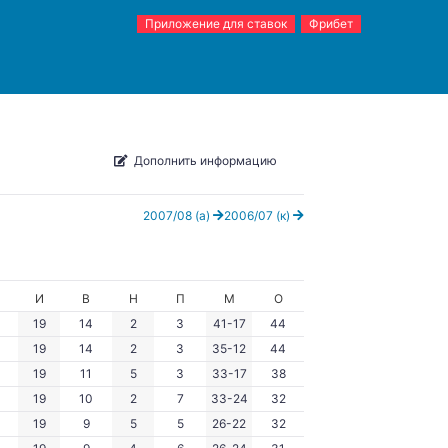
Приложение для ставок
Фрибет
Дополнить информацию
2007/08 (а)
2006/07 (к)
И
В
Н
П
М
О
19
14
2
3
41-17
44
19
14
2
3
35-12
44
19
11
5
3
33-17
38
19
10
2
7
33-24
32
19
9
5
5
26-22
32