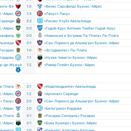
Санта-Фе
1:0
«Велес Сарсфилд» Буэнос-Айрес
ос-Айрес
1:3
«Ланус» Ланус
Саранди
3:2
«Расинг Клуб» Авельянеда
ос-Айрес
0:0
«Годой-Крус Антонио Томба» Годой-Крус
Банфилд
0:0
«Химнасия и Эсгрима Ла-Плата» Ла-Плата
льянеда
0:1
«Сан-Лоренсо де Альмагро» Буэнос-Айрес
 Росарио
1:0
«Эстудиантес» Ла-Плата
 Кордова
1:1
«Нуэва Чикаго» Буэнос-Айрес
ор-де-Жужуй
1:2
«Ривер Плейт» Буэнос-Айрес
Ла-Плата
2:1
«Индепендьенте» Авельянеда
ос-Айрес
1:2
«Арсенал» Саранди
» Ланус
2:0
«Сан-Лоренсо де Альмагро» Буэнос-Айрес
с-Айрес
2:0
«Бельграно» Кордова
Ла-Плата
0:1
«Росарио Сентраль» Росарио
ос-Айрес
0:1
«Бока Хуниорс» Буэнос-Айрес
ельянеда
1:0
«Кильмес Атлетико» Кильмес