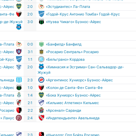
ос-Айрес
2:0
«Эстудиантес» Ла-Плата
Санта-Фе
2:0
«Годой-Крус Антонио Томба» Годой-Крус
ор-де-Жужуй
3:0
«Нуэва Чикаго» Буэнос-Айрес
Ла-Плата
0:0
«Банфилд» Банфилд
с-Айрес
3:1
«Росарио Сентраль» Росарио
дой-Крус
1:1
«Бельграно» Кордова
с-Айрес
2:0
«Химнасия и Эсгрима» Сан-Сальвадор-де-
Жужуй
ельянеда
2:3
«Аргентинос Хуниорс» Буэнос-Айрес
ос-Айрес
1:0
«Колон де Санта-Фе» Санта-Фе
Ла-Плата
1:4
«Бока Хуниорс» Буэнос-Айрес
ос-Айрес
2:1
«Кильмес Атлетико» Кильмес
 Росарио
2:2
«Арсенал» Саранди
» Ланус
2:4
«Индепендьенте» Авельянеда
 Кильмес
2:3
«Ньюэллс Олд Бойз» Росарио