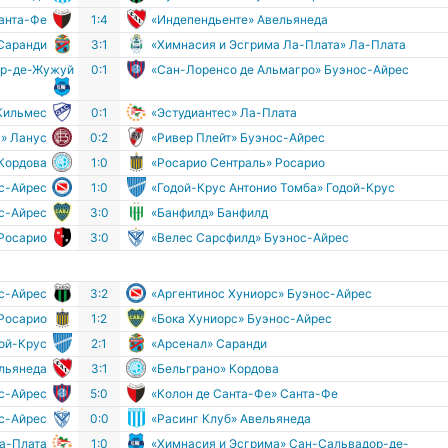
Санта-Фе
1:4
«Индепендьенте» Авельянеда
Саранди
3:1
«Химнасия и Эсгрима Ла-Плата» Ла-Плата
ор-де-Жужуй
0:1
«Сан-Лоренсо де Альмагро» Буэнос-Айрес
 Кильмес
0:1
«Эстудиантес» Ла-Плата
» Ланус
0:2
«Ривер Плейт» Буэнос-Айрес
 Кордова
1:0
«Росарио Сентраль» Росарио
ос-Айрес
1:0
«Годой-Крус Антонио Томба» Годой-Крус
ос-Айрес
3:0
«Банфилд» Банфилд
 Росарио
3:0
«Велес Сарсфилд» Буэнос-Айрес
ос-Айрес
3:2
«Аргентинос Хуниорс» Буэнос-Айрес
 Росарио
1:2
«Бока Хуниорс» Буэнос-Айрес
дой-Крус
2:1
«Арсенал» Саранди
льянеда
3:1
«Бельграно» Кордова
с-Айрес
5:0
«Колон де Санта-Фе» Санта-Фе
с-Айрес
0:0
«Расинг Клуб» Авельянеда
Ла-Плата
1:0
«Химнасия и Эсгрима» Сан-Сальвадор-де-