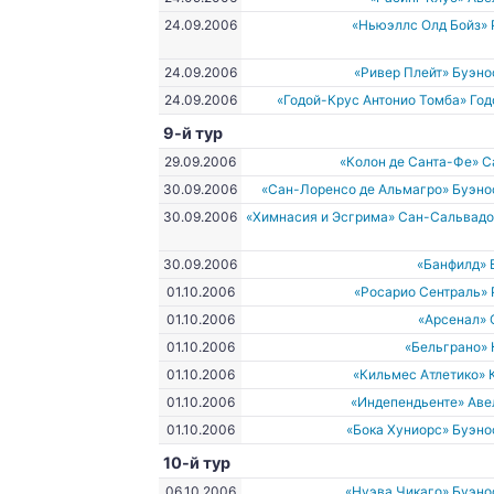
24.09.2006
«Ньюэллс Олд Бойз»
24.09.2006
«Ривер Плейт» Буэн
24.09.2006
«Годой-Крус Антонио Томба» Го
9-й тур
29.09.2006
«Колон де Санта-Фе» 
30.09.2006
«Сан-Лоренсо де Альмагро» Буэно
30.09.2006
«Химнасия и Эсгрима» Сан-Сальвад
30.09.2006
«Банфилд» 
01.10.2006
«Росарио Сентраль»
01.10.2006
«Арсенал» 
01.10.2006
«Бельграно»
01.10.2006
«Кильмес Атлетико»
01.10.2006
«Индепендьенте» Аве
01.10.2006
«Бока Хуниорс» Буэн
10-й тур
06.10.2006
«Нуэва Чикаго» Буэн