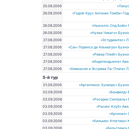
25.08.2006
«Ланус
26.08.2006
«Годой-Крус Антонио Томба» Го
26.08.2006
«Ньюэллс Олд Бойз»
26.08.2006
«Нуэва Чикаго» Буэн
27.08.2006
«Эстудиантес» 
27.08.2006
«Сан-Лоренсо де Альмагро» Буэно
27.08.2006
«Ривер Плейт» Буэн
27.08.2006
«Индепендьенте» Аве
27.08.2006
«Химнасия и Эсгрима Ла-Плата» 
5-й тур
01.09.2006
«Аргентинос Хуниорс» Буэн
02.09.2006
«Банфилд» 
02.09.2006
«Росарио Сентраль»
03.09.2006
«Расинг Клуб» Ав
03.09.2006
«Арсенал» 
03.09.2006
«Кильмес Атлетико»
03.09.2006
«Бельграно»