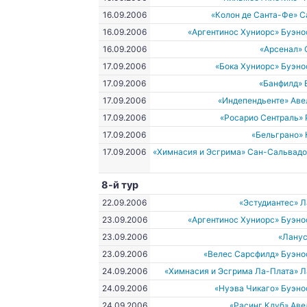
16.09.2006
«Колон де Санта-Фе» 
16.09.2006
«Аргентинос Хуниорс» Буэн
16.09.2006
«Арсенал» 
17.09.2006
«Бока Хуниорс» Буэн
17.09.2006
«Банфилд» 
17.09.2006
«Индепендьенте» Аве
17.09.2006
«Росарио Сентраль»
17.09.2006
«Бельграно»
17.09.2006
«Химнасия и Эсгрима» Сан-Сальвад
8-й тур
22.09.2006
«Эстудиантес» 
23.09.2006
«Аргентинос Хуниорс» Буэн
23.09.2006
«Ланус
23.09.2006
«Велес Сарсфилд» Буэно
24.09.2006
«Химнасия и Эсгрима Ла-Плата» 
24.09.2006
«Нуэва Чикаго» Буэн
24.09.2006
«Расинг Клуб» Ав