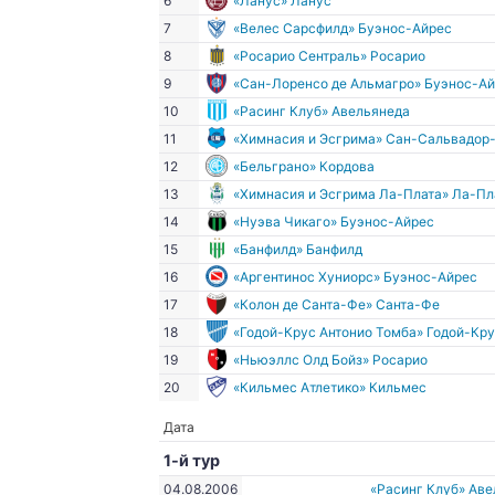
6
«Ланус» Ланус
7
«Велес Сарсфилд» Буэнос-Айрес
8
«Росарио Сентраль» Росарио
9
«Сан-Лоренсо де Альмагро» Буэнос-А
10
«Расинг Клуб» Авельянеда
11
«Химнасия и Эсгрима» Сан-Сальвадор
12
«Бельграно» Кордова
13
«Химнасия и Эсгрима Ла-Плата» Ла-Пл
14
«Нуэва Чикаго» Буэнос-Айрес
15
«Банфилд» Банфилд
16
«Аргентинос Хуниорс» Буэнос-Айрес
17
«Колон де Санта-Фе» Санта-Фе
18
«Годой-Крус Антонио Томба» Годой-Кру
19
«Ньюэллс Олд Бойз» Росарио
20
«Кильмес Атлетико» Кильмес
Дата
1-й тур
04.08.2006
«Расинг Клуб» Ав