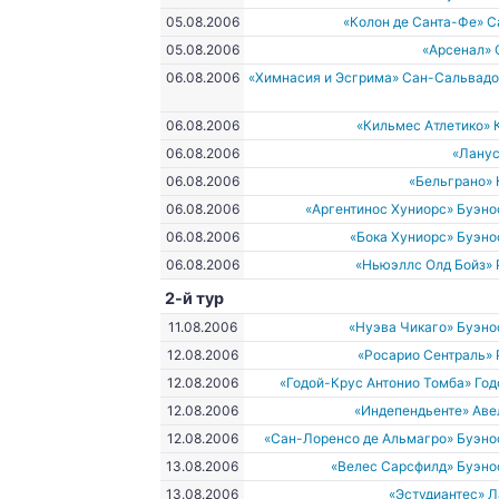
05.08.2006
«Колон де Санта-Фе» 
05.08.2006
«Арсенал» 
06.08.2006
«Химнасия и Эсгрима» Сан-Сальвад
06.08.2006
«Кильмес Атлетико»
06.08.2006
«Ланус
06.08.2006
«Бельграно»
06.08.2006
«Аргентинос Хуниорс» Буэн
06.08.2006
«Бока Хуниорс» Буэн
06.08.2006
«Ньюэллс Олд Бойз»
2-й тур
11.08.2006
«Нуэва Чикаго» Буэн
12.08.2006
«Росарио Сентраль»
12.08.2006
«Годой-Крус Антонио Томба» Го
12.08.2006
«Индепендьенте» Аве
12.08.2006
«Сан-Лоренсо де Альмагро» Буэно
13.08.2006
«Велес Сарсфилд» Буэно
13.08.2006
«Эстудиантес» 