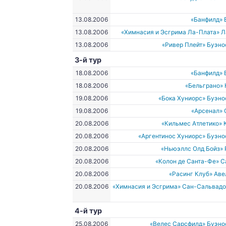
13.08.2006
«Банфилд» 
13.08.2006
«Химнасия и Эсгрима Ла-Плата» 
13.08.2006
«Ривер Плейт» Буэн
3-й тур
18.08.2006
«Банфилд» 
18.08.2006
«Бельграно»
19.08.2006
«Бока Хуниорс» Буэн
19.08.2006
«Арсенал» 
20.08.2006
«Кильмес Атлетико»
20.08.2006
«Аргентинос Хуниорс» Буэн
20.08.2006
«Ньюэллс Олд Бойз»
20.08.2006
«Колон де Санта-Фе» 
20.08.2006
«Расинг Клуб» Ав
20.08.2006
«Химнасия и Эсгрима» Сан-Сальвад
4-й тур
25.08.2006
«Велес Сарсфилд» Буэно