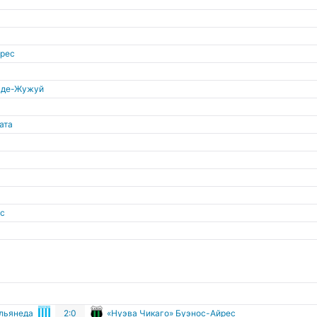
йрес
-де-Жужуй
ата
с
ельянеда
2:0
«Нуэва Чикаго» Буэнос-Айрес