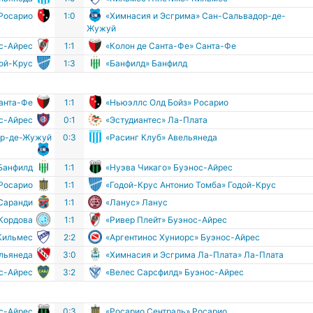
 Росарио
1:0
«Химнасия и Эсгрима» Сан-Сальвадор-де-
Жужуй
ос-Айрес
1:1
«Колон де Санта-Фе» Санта-Фе
дой-Крус
1:3
«Банфилд» Банфилд
Санта-Фе
1:1
«Ньюэллс Олд Бойз» Росарио
с-Айрес
0:1
«Эстудиантес» Ла-Плата
ор-де-Жужуй
0:3
«Расинг Клуб» Авельянеда
Банфилд
1:1
«Нуэва Чикаго» Буэнос-Айрес
 Росарио
1:1
«Годой-Крус Антонио Томба» Годой-Крус
Саранди
1:1
«Ланус» Ланус
 Кордова
1:1
«Ривер Плейт» Буэнос-Айрес
 Кильмес
2:2
«Аргентинос Хуниорс» Буэнос-Айрес
льянеда
3:0
«Химнасия и Эсгрима Ла-Плата» Ла-Плата
ос-Айрес
3:2
«Велес Сарсфилд» Буэнос-Айрес
ос-Айрес
0:3
«Росарио Сентраль» Росарио