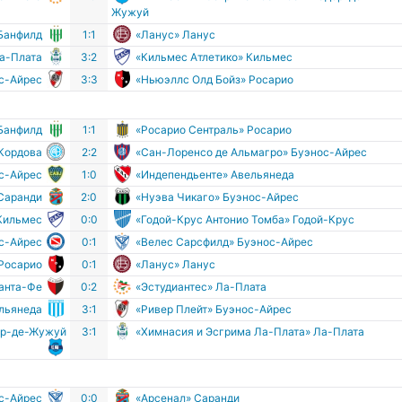
Жужуй
Банфилд
1:1
«Ланус» Ланус
Ла-Плата
3:2
«Кильмес Атлетико» Кильмес
ос-Айрес
3:3
«Ньюэллс Олд Бойз» Росарио
Банфилд
1:1
«Росарио Сентраль» Росарио
 Кордова
2:2
«Сан-Лоренсо де Альмагро» Буэнос-Айрес
ос-Айрес
1:0
«Индепендьенте» Авельянеда
Саранди
2:0
«Нуэва Чикаго» Буэнос-Айрес
 Кильмес
0:0
«Годой-Крус Антонио Томба» Годой-Крус
ос-Айрес
0:1
«Велес Сарсфилд» Буэнос-Айрес
 Росарио
0:1
«Ланус» Ланус
Санта-Фе
0:2
«Эстудиантес» Ла-Плата
ельянеда
3:1
«Ривер Плейт» Буэнос-Айрес
ор-де-Жужуй
3:1
«Химнасия и Эсгрима Ла-Плата» Ла-Плата
с-Айрес
0:0
«Арсенал» Саранди