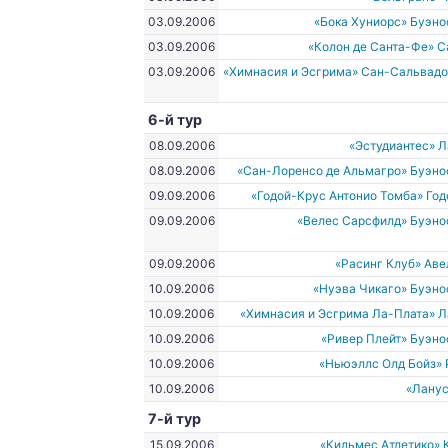
03.09.2006
«Бока Хуниорс» Буэн
03.09.2006
«Колон де Санта-Фе» 
03.09.2006
«Химнасия и Эсгрима» Сан-Сальвад
6-й тур
08.09.2006
«Эстудиантес» 
08.09.2006
«Сан-Лоренсо де Альмагро» Буэно
09.09.2006
«Годой-Крус Антонио Томба» Го
09.09.2006
«Велес Сарсфилд» Буэно
09.09.2006
«Расинг Клуб» Ав
10.09.2006
«Нуэва Чикаго» Буэн
10.09.2006
«Химнасия и Эсгрима Ла-Плата» 
10.09.2006
«Ривер Плейт» Буэн
10.09.2006
«Ньюэллс Олд Бойз»
10.09.2006
«Ланус
7-й тур
15.09.2006
«Кильмес Атлетико»