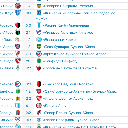
» Ланус
1:2
«Росарио Сентраль» Росарио
дой-Крус
0:0
«Химнасия и Эсгрима» Сан-Сальвадор-де-
Жужуй
 Росарио
0:0
«Расинг Клуб» Авельянеда
ос-Айрес
2:1
«Кильмес Атлетико» Кильмес
Ла-Плата
1:2
«Бельграно» Кордова
с-Айрес
1:7
«Бока Хуниорс» Буэнос-Айрес
ос-Айрес
2:0
«Аргентинос Хуниорс» Буэнос-Айрес
льянеда
2:1
«Банфилд» Банфилд
Ла-Плата
3:2
«Колон де Санта-Фе» Санта-Фе
ос-Айрес
0:0
«Ньюэллс Олд Бойз» Росарио
Банфилд
1:2
«Сан-Лоренсо де Альмагро» Буэнос-Айрес
 Росарио
2:2
«Индепендьенте» Авельянеда
ельянеда
0:1
«Ланус» Ланус
Саранди
0:2
«Ривер Плейт» Буэнос-Айрес
 Кильмес
0:3
«Велес Сарсфилд» Буэнос-Айрес
 Кордова
1:0
«Химнасия и Эсгрима Ла-Плата» Ла-Плата