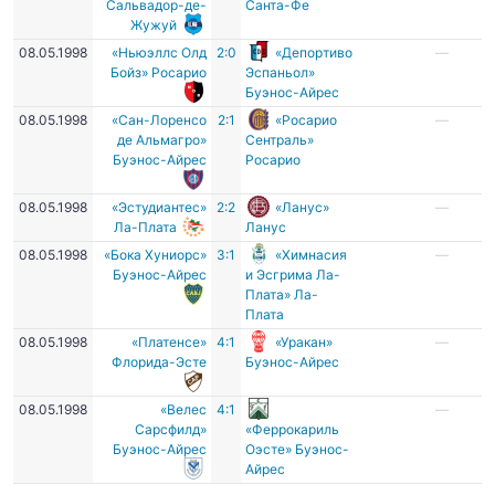
Сальвадор-де-
Санта-Фе
Жужуй
08.05.1998
«Ньюэллс Олд
2:0
«Депортиво
—
Бойз» Росарио
Эспаньол»
Буэнос-Айрес
08.05.1998
«Сан-Лоренсо
2:1
«Росарио
—
де Альмагро»
Сентраль»
Буэнос-Айрес
Росарио
08.05.1998
«Эстудиантес»
2:2
«Ланус»
—
Ла-Плата
Ланус
08.05.1998
«Бока Хуниорс»
3:1
«Химнасия
—
Буэнос-Айрес
и Эсгрима Ла-
Плата» Ла-
Плата
08.05.1998
«Платенсе»
4:1
«Уракан»
—
Флорида-Эсте
Буэнос-Айрес
08.05.1998
«Велес
4:1
—
Сарсфилд»
«Феррокариль
Буэнос-Айрес
Оэсте» Буэнос-
Айрес