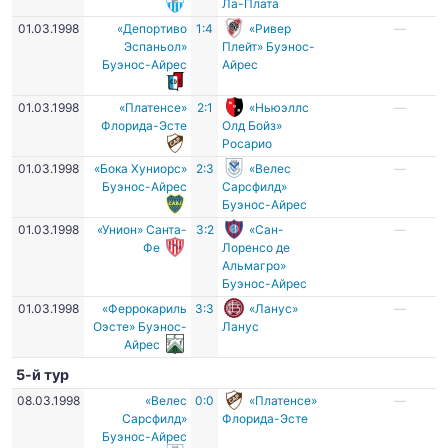
Ла-Плата
01.03.1998
«Депортиво
1:4
«Ривер
—
Эспаньол»
Плейт» Буэнос-
Буэнос-Айрес
Айрес
01.03.1998
«Платенсе»
2:1
«Ньюэллс
—
Флорида-Эсте
Олд Бойз»
Росарио
01.03.1998
«Бока Хуниорс»
2:3
«Велес
—
Буэнос-Айрес
Сарсфилд»
Буэнос-Айрес
01.03.1998
«Унион» Санта-
3:2
«Сан-
—
Фе
Лоренсо де
Альмагро»
Буэнос-Айрес
01.03.1998
«Феррокариль
3:3
«Ланус»
—
Оэсте» Буэнос-
Ланус
Айрес
5-й тур
08.03.1998
«Велес
0:0
«Платенсе»
—
Сарсфилд»
Флорида-Эсте
Буэнос-Айрес