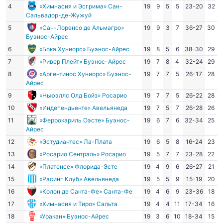
4
«Химнасия и Эсгрима» Сан-
19
9
5
5
23-20
32
Сальвадор-де-Жужуй
5
«Сан-Лоренсо де Альмагро»
19
9
3
7
36-27
30
Буэнос-Айрес
6
«Бока Хуниорс» Буэнос-Айрес
19
8
5
6
38-30
29
7
«Ривер Плейт» Буэнос-Айрес
19
7
8
4
32-24
29
8
«Аргентинос Хуниорс» Буэнос-
19
7
7
5
26-17
28
Айрес
9
«Ньюэллс Олд Бойз» Росарио
19
7
7
5
26-22
28
10
«Индепендьенте» Авельянеда
19
7
5
7
26-28
26
11
«Феррокариль Оэсте» Буэнос-
19
6
7
6
32-34
25
Айрес
12
«Эстудиантес» Ла-Плата
19
6
5
8
16-24
23
13
«Росарио Сентраль» Росарио
19
5
7
7
23-28
22
14
«Платенсе» Флорида-Эсте
19
4
9
6
26-27
21
15
«Расинг Клуб» Авельянеда
19
5
5
9
15-19
20
16
«Колон де Санта-Фе» Санта-Фе
19
4
6
9
23-36
18
17
«Химнасия и Тиро» Сальта
19
4
4
11
17-34
16
18
«Уракан» Буэнос-Айрес
19
3
6
10
18-34
15