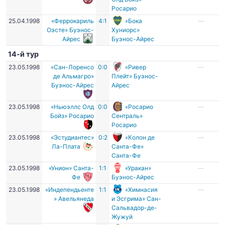
Росарио
25.04.1998
«Феррокариль
4:1
«Бока
—
Оэсте» Буэнос-
Хуниорс»
Айрес
Буэнос-Айрес
14-й тур
23.05.1998
«Сан-Лоренсо
0:0
«Ривер
—
де Альмагро»
Плейт» Буэнос-
Буэнос-Айрес
Айрес
23.05.1998
«Ньюэллс Олд
0:0
«Росарио
—
Бойз» Росарио
Сентраль»
Росарио
23.05.1998
«Эстудиантес»
0:2
«Колон де
—
Ла-Плата
Санта-Фе»
Санта-Фе
23.05.1998
«Унион» Санта-
1:1
«Уракан»
—
Фе
Буэнос-Айрес
23.05.1998
«Индепендьенте
1:1
«Химнасия
—
» Авельянеда
и Эсгрима» Сан-
Сальвадор-де-
Жужуй