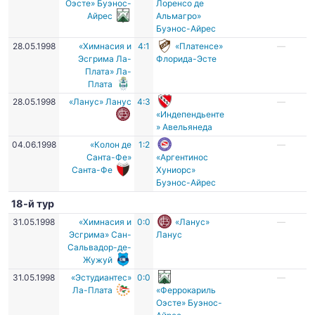
Оэсте» Буэнос-
Лоренсо де
Айрес
Альмагро»
Буэнос-Айрес
28.05.1998
«Химнасия и
4:1
«Платенсе»
—
Эсгрима Ла-
Флорида-Эсте
Плата» Ла-
Плата
28.05.1998
«Ланус» Ланус
4:3
—
«Индепендьенте
» Авельянеда
04.06.1998
«Колон де
1:2
—
Санта-Фе»
«Аргентинос
Санта-Фе
Хуниорс»
Буэнос-Айрес
18-й тур
31.05.1998
«Химнасия и
0:0
«Ланус»
—
Эсгрима» Сан-
Ланус
Сальвадор-де-
Жужуй
31.05.1998
«Эстудиантес»
0:0
—
Ла-Плата
«Феррокариль
Оэсте» Буэнос-