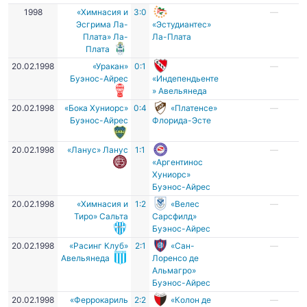
1998
«Химнасия и
3:0
—
Эсгрима Ла-
«Эстудиантес»
Плата» Ла-
Ла-Плата
Плата
20.02.1998
«Уракан»
0:1
—
Буэнос-Айрес
«Индепендьенте
» Авельянеда
20.02.1998
«Бока Хуниорс»
0:4
«Платенсе»
—
Буэнос-Айрес
Флорида-Эсте
20.02.1998
«Ланус» Ланус
1:1
—
«Аргентинос
Хуниорс»
Буэнос-Айрес
20.02.1998
«Химнасия и
1:2
«Велес
—
Тиро» Сальта
Сарсфилд»
Буэнос-Айрес
20.02.1998
«Расинг Клуб»
2:1
«Сан-
—
Авельянеда
Лоренсо де
Альмагро»
Буэнос-Айрес
20.02.1998
«Феррокариль
2:2
«Колон де
—