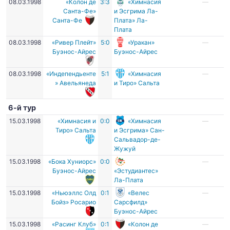
08.03.1998
«Колон де
3:3
«Химнасия
—
Санта-Фе»
и Эсгрима Ла-
Санта-Фе
Плата» Ла-
Плата
08.03.1998
«Ривер Плейт»
5:0
«Уракан»
—
Буэнос-Айрес
Буэнос-Айрес
08.03.1998
«Индепендьенте
5:1
«Химнасия
—
» Авельянеда
и Тиро» Сальта
6-й тур
15.03.1998
«Химнасия и
0:0
«Химнасия
—
Тиро» Сальта
и Эсгрима» Сан-
Сальвадор-де-
Жужуй
15.03.1998
«Бока Хуниорс»
0:0
—
Буэнос-Айрес
«Эстудиантес»
Ла-Плата
15.03.1998
«Ньюэллс Олд
0:1
«Велес
—
Бойз» Росарио
Сарсфилд»
Буэнос-Айрес
15.03.1998
«Расинг Клуб»
0:1
«Колон де
—