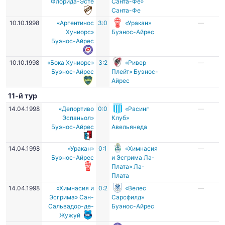
Флорида-Эсте
Санта-Фе»
Санта-Фе
10.10.1998
«Аргентинос
3:0
«Уракан»
—
Хуниорс»
Буэнос-Айрес
Буэнос-Айрес
10.10.1998
«Бока Хуниорс»
3:2
«Ривер
—
Буэнос-Айрес
Плейт» Буэнос-
Айрес
11-й тур
14.04.1998
«Депортиво
0:0
«Расинг
—
Эспаньол»
Клуб»
Буэнос-Айрес
Авельянеда
14.04.1998
«Уракан»
0:1
«Химнасия
—
Буэнос-Айрес
и Эсгрима Ла-
Плата» Ла-
Плата
14.04.1998
«Химнасия и
0:2
«Велес
—
Эсгрима» Сан-
Сарсфилд»
Сальвадор-де-
Буэнос-Айрес
Жужуй