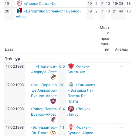
19
«Унион» Санта-Фе
19
2
7
10
19-33
13
20
«Депортиво Эспаньол» Буэнос-
19
2
7
10
21-44
13
Айрес
Мест
о
пров
еден
Дата
ия
Анализ
1-й тур
17.02.1998
«Платенсе»
0:0
«Унион»
—
Флорида-Эсте
Санта-Фе
17.02.1998
«Сан-Лоренсо
0:1
«Химнасия
—
де Альмагро»
и Эсгрима Ла-
Буэнос-Айрес
Плата» Ла-
Плата
17.02.1998
«Ривер Плейт»
0:4
«Ланус»
—
Буэнос-Айрес
Ланус
17.02.1998
«Эстудиантес»
1:1
«Уракан»
—
Ла-Плата
Буэнос-Айрес