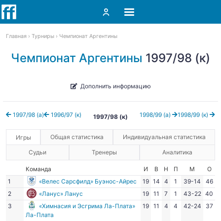
Главная
Турниры
Чемпионат Аргентины
Чемпионат Аргентины
1997/98 (к)
Дополнить информацию
1997/98 (а)
1996/97 (к)
1998/99 (а)
1998/99 (к)
1997/98 (к)
Общая статистика
Индивидуальная статистика
Игры
Судьи
Тренеры
Аналитика
Команда
И
В
Н
П
М
О
1
«Велес Сарсфилд» Буэнос-Айрес
19
14
4
1
39-14
46
2
«Ланус» Ланус
19
11
7
1
43-22
40
3
«Химнасия и Эсгрима Ла-Плата»
19
11
4
4
42-24
37
Ла-Плата