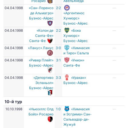
Росарио
Авельянеда
04.04.1998
«Сан-Лоренсо
2:2
—
де Альмагро»
«Аргентинос
Буэнос-Айрес
Хуниорс»
Буэнос-Айрес
04.04.1998
«Колон де
2:2
«Бока
—
Санта-Фе»
Хуниорс»
Санта-Фе
Буэнос-Айрес
04.04.1998
«Ланус» Ланус
3:0
«Химнасия
—
и Тиро» Сальта
04.04.1998
«Ривер Плейт»
3:1
«Унион»
—
Буэнос-Айрес
Санта-Фе
04.04.1998
«Депортиво
3:3
«Уракан»
—
Эспаньол»
Буэнос-Айрес
Буэнос-Айрес
10-й тур
10.10.1998
«Ньюэллс Олд
1:0
«Химнасия
—
Бойз» Росарио
и Эсгрима» Сан-
Сальвадор-де-
Жужуй