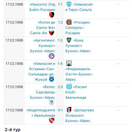
17.02.1998
«Ньюэллс Олд
1:1
«Химнасия
—
Бойз» Росарио
и Тиро» Сальта
17.02.1998
«Колон де
1:2
«Росарио
—
Санта-Фе»
Сентраль»
Санта-Фе
Росарио
17.02.1998
«Аргентинос
1:3
«Бока
—
Хуниорс»
Хуниорс»
Буэнос-Айрес
Буэнос-Айрес
17.02.1998
«Химнасия и
1:4
—
Эсгрима» Сан-
«Феррокариль
Сальвадор-де-
Оэсте» Буэнос-
Жужуй
Айрес
17.02.1998
«Велес
2:0
«Расинг
—
Сарсфилд»
Клуб»
Буэнос-Айрес
Авельянеда
17.02.1998
«Индепендьенте
4:1
«Депортиво
—
» Авельянеда
Эспаньол»
Буэнос-Айрес
2-й тур