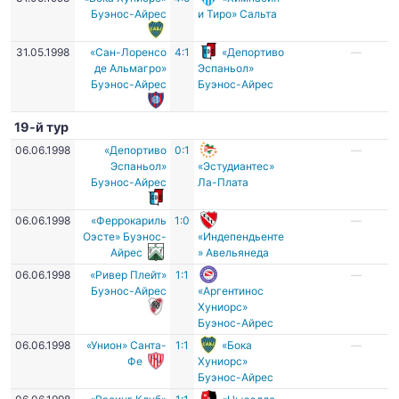
Буэнос-Айрес
и Тиро» Сальта
31.05.1998
«Сан-Лоренсо
4:1
«Депортиво
—
де Альмагро»
Эспаньол»
Буэнос-Айрес
Буэнос-Айрес
19-й тур
06.06.1998
«Депортиво
0:1
—
Эспаньол»
«Эстудиантес»
Буэнос-Айрес
Ла-Плата
06.06.1998
«Феррокариль
1:0
—
Оэсте» Буэнос-
«Индепендьенте
Айрес
» Авельянеда
06.06.1998
«Ривер Плейт»
1:1
—
Буэнос-Айрес
«Аргентинос
Хуниорс»
Буэнос-Айрес
06.06.1998
«Унион» Санта-
1:1
«Бока
—
Фе
Хуниорс»
Буэнос-Айрес