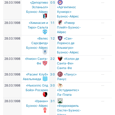
28.03.1998
«Депортиво
0:5
—
Эспаньол»
«Аргентинос
Буэнос-Айрес
Хуниорс»
Буэнос-Айрес
28.03.1998
«Химнасия и
1:1
«Ривер
—
Тиро» Сальта
Плейт» Буэнос-
Айрес
28.03.1998
«Велес
1:2
«Сан-
—
Сарсфилд»
Лоренсо де
Буэнос-Айрес
Альмагро»
Буэнос-Айрес
28.03.1998
«Унион» Санта-
2:2
«Колон де
—
Фе
Санта-Фе»
Санта-Фе
28.03.1998
«Расинг Клуб»
3:0
«Ланус»
—
Авельянеда
Ланус
28.03.1998
«Ньюэллс Олд
3:0
—
Бойз» Росарио
«Эстудиантес»
Ла-Плата
28.03.1998
«Уракан»
3:1
—
Буэнос-Айрес
«Феррокариль
Оэсте» Буэнос-
Айрес