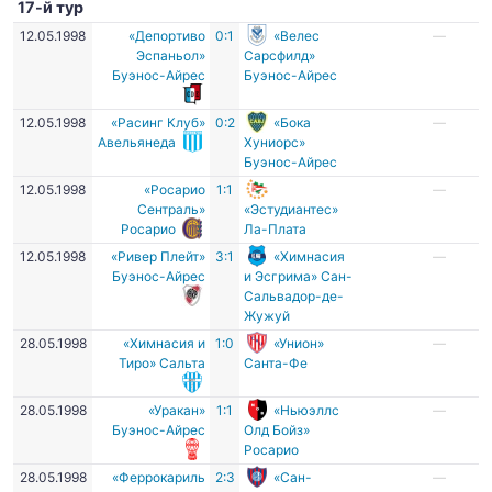
17-й тур
12.05.1998
«Депортиво
0:1
«Велес
—
Эспаньол»
Сарсфилд»
Буэнос-Айрес
Буэнос-Айрес
12.05.1998
«Расинг Клуб»
0:2
«Бока
—
Авельянеда
Хуниорс»
Буэнос-Айрес
12.05.1998
«Росарио
1:1
—
Сентраль»
«Эстудиантес»
Росарио
Ла-Плата
12.05.1998
«Ривер Плейт»
3:1
«Химнасия
—
Буэнос-Айрес
и Эсгрима» Сан-
Сальвадор-де-
Жужуй
28.05.1998
«Химнасия и
1:0
«Унион»
—
Тиро» Сальта
Санта-Фе
28.05.1998
«Уракан»
1:1
«Ньюэллс
—
Буэнос-Айрес
Олд Бойз»
Росарио
28.05.1998
«Феррокариль
2:3
«Сан-
—