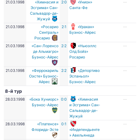
21.03.1998
«Химнасия и
2:0
«Унион»
—
Эсгрима» Сан-
Санта-Фе
Сальвадор-де-
Жужуй
21.03.1998
«Росарио
2:1
«Уракан»
—
Сентраль»
Буэнос-Айрес
Росарио
21.03.1998
«Сан-Лоренсо
2:2
«Ньюэллс
—
де Альмагро»
Олд Бойз»
Буэнос-Айрес
Росарио
21.03.1998
«Феррокариль
2:2
«Депортиво
—
Оэсте» Буэнос-
Эспаньол»
Айрес
Буэнос-Айрес
8-й тур
28.03.1998
«Бока Хуниорс»
0:0
«Химнасия
—
Буэнос-Айрес
и Эсгрима» Сан-
Сальвадор-де-
Жужуй
28.03.1998
«Платенсе»
0:1
—
Флорида-Эсте
«Индепендьенте
» Авельянеда