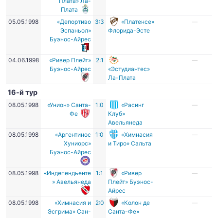
Плата» Ла-
Плата
05.05.1998
«Депортиво
3:3
«Платенсе»
—
Эспаньол»
Флорида-Эсте
Буэнос-Айрес
04.06.1998
«Ривер Плейт»
2:1
—
Буэнос-Айрес
«Эстудиантес»
Ла-Плата
16-й тур
08.05.1998
«Унион» Санта-
1:0
«Расинг
—
Фе
Клуб»
Авельянеда
08.05.1998
«Аргентинос
1:0
«Химнасия
—
Хуниорс»
и Тиро» Сальта
Буэнос-Айрес
08.05.1998
«Индепендьенте
1:1
«Ривер
—
» Авельянеда
Плейт» Буэнос-
Айрес
08.05.1998
«Химнасия и
2:0
«Колон де
—
Эсгрима» Сан-
Санта-Фе»