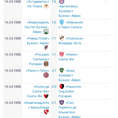
14.04.1998
«Эстудиантес»
1:0
—
Ла-Плата
«Аргентинос
Хуниорс»
Буэнос-Айрес
14.04.1998
«Феррокариль
1:0
«Химнасия
—
Оэсте» Буэнос-
и Тиро» Сальта
Айрес
14.04.1998
«Ривер Плейт»
1:1
«Платенсе»
—
Буэнос-Айрес
Флорида-Эсте
14.04.1998
«Росарио
1:1
«Унион»
—
Сентраль»
Санта-Фе
Росарио
14.04.1998
«Ланус» Ланус
2:1
«Бока
—
Хуниорс»
Буэнос-Айрес
14.04.1998
«Колон де
2:3
«Ньюэллс
—
Санта-Фе»
Олд Бойз»
Санта-Фе
Росарио
14.04.1998
«Индепендьенте
3:1
«Сан-
—
» Авельянеда
Лоренсо де
Альмагро»
Буэнос-Айрес