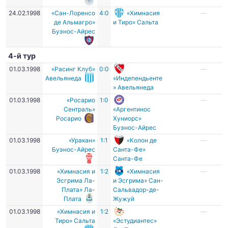
24.02.1998
«Сан-Лоренсо
4:0
«Химнасия
—
де Альмагро»
и Тиро» Сальта
Буэнос-Айрес
4-й тур
01.03.1998
«Расинг Клуб»
0:0
—
Авельянеда
«Индепендьенте
» Авельянеда
01.03.1998
«Росарио
1:0
—
Сентраль»
«Аргентинос
Росарио
Хуниорс»
Буэнос-Айрес
01.03.1998
«Уракан»
1:1
«Колон де
—
Буэнос-Айрес
Санта-Фе»
Санта-Фе
01.03.1998
«Химнасия и
1:2
«Химнасия
—
Эсгрима Ла-
и Эсгрима» Сан-
Плата» Ла-
Сальвадор-де-
Плата
Жужуй
01.03.1998
«Химнасия и
1:2
—
Тиро» Сальта
«Эстудиантес»