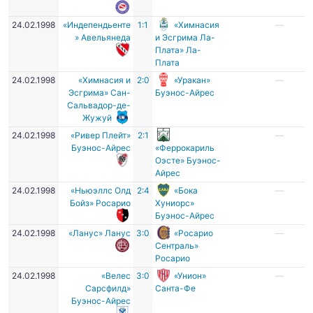
24.02.1998
«Индепендьенте
1:1
«Химнасия
—
» Авельянеда
и Эсгрима Ла-
Плата» Ла-
Плата
24.02.1998
«Химнасия и
2:0
«Уракан»
—
Эсгрима» Сан-
Буэнос-Айрес
Сальвадор-де-
Жужуй
24.02.1998
«Ривер Плейт»
2:1
—
Буэнос-Айрес
«Феррокариль
Оэсте» Буэнос-
Айрес
24.02.1998
«Ньюэллс Олд
2:4
«Бока
—
Бойз» Росарио
Хуниорс»
Буэнос-Айрес
24.02.1998
«Ланус» Ланус
3:0
«Росарио
—
Сентраль»
Росарио
24.02.1998
«Велес
3:0
«Унион»
—
Сарсфилд»
Санта-Фе
Буэнос-Айрес