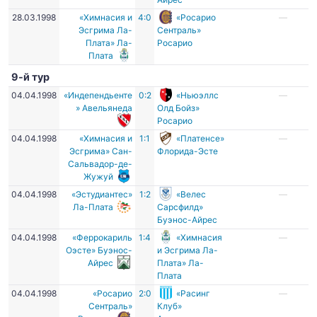
28.03.1998
«Химнасия и
4:0
«Росарио
—
Эсгрима Ла-
Сентраль»
Плата» Ла-
Росарио
Плата
9-й тур
04.04.1998
«Индепендьенте
0:2
«Ньюэллс
—
» Авельянеда
Олд Бойз»
Росарио
04.04.1998
«Химнасия и
1:1
«Платенсе»
—
Эсгрима» Сан-
Флорида-Эсте
Сальвадор-де-
Жужуй
04.04.1998
«Эстудиантес»
1:2
«Велес
—
Ла-Плата
Сарсфилд»
Буэнос-Айрес
04.04.1998
«Феррокариль
1:4
«Химнасия
—
Оэсте» Буэнос-
и Эсгрима Ла-
Айрес
Плата» Ла-
Плата
04.04.1998
«Росарио
2:0
«Расинг
—
Сентраль»
Клуб»