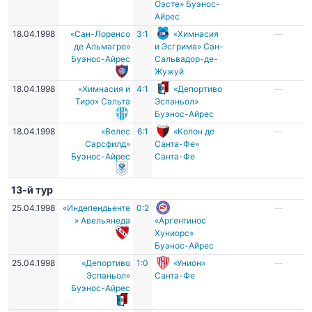
Оэсте» Буэнос-
Айрес
18.04.1998
«Сан-Лоренсо
3:1
«Химнасия
—
де Альмагро»
и Эсгрима» Сан-
Буэнос-Айрес
Сальвадор-де-
Жужуй
18.04.1998
«Химнасия и
4:1
«Депортиво
—
Тиро» Сальта
Эспаньол»
Буэнос-Айрес
18.04.1998
«Велес
6:1
«Колон де
—
Сарсфилд»
Санта-Фе»
Буэнос-Айрес
Санта-Фе
13-й тур
25.04.1998
«Индепендьенте
0:2
—
» Авельянеда
«Аргентинос
Хуниорс»
Буэнос-Айрес
25.04.1998
«Депортиво
1:0
«Унион»
—
Эспаньол»
Санта-Фе
Буэнос-Айрес