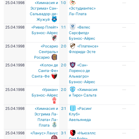
25.04.1998
«Химнасия и
1:0
—
Эсгрима» Сан-
«Эстудиантес»
Сальвадор-де-
Ла-Плата
Жужуй
25.04.1998
«Ривер Плейт»
1:1
«Велес
—
Буэнос-Айрес
Сарсфилд»
Буэнос-Айрес
25.04.1998
«Росарио
2:0
«Платенсе»
—
Сентраль»
Флорида-Эсте
Росарио
25.04.1998
«Колон де
2:0
«Сан-
—
Санта-Фе»
Лоренсо де
Санта-Фе
Альмагро»
Буэнос-Айрес
25.04.1998
«Уракан»
2:0
«Химнасия
—
Буэнос-Айрес
и Тиро» Сальта
25.04.1998
«Химнасия и
2:1
«Расинг
—
Эсгрима Ла-
Клуб»
Плата» Ла-
Авельянеда
Плата
25.04.1998
«Ланус» Ланус
3:1
«Ньюэллс
—
Олд Бойз»