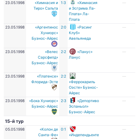
23.05.1998
«Химнасия и
1:3
«Химнасия
—
Тиро» Сальта
и Эсгрима Ла-
Плата» Ла-
Плата
23.05.1998
«Аргентинос
2:0
«Расинг
—
Хуниорс»
Клуб»
Буэнос-Айрес
Авельянеда
23.05.1998
«Велес
2:2
«Ланус»
—
Сарсфилд»
Ланус
Буэнос-Айрес
23.05.1998
«Платенсе»
2:2
—
Флорида-Эсте
«Феррокариль
Оэсте» Буэнос-
Айрес
23.05.1998
«Бока Хуниорс»
2:3
«Депортиво
—
Буэнос-Айрес
Эспаньол»
Буэнос-Айрес
15-й тур
05.05.1998
«Колон де
0:1
—
Санта-Фе»
«Индепендьенте