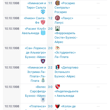
10.10.1998
«Химнасия и
1:1
«Росарио
—
Тиро» Сальта
Сентраль»
Росарио
10.10.1998
«Унион» Санта-
1:2
«Ланус»
—
Фе
Ланус
10.10.1998
«Расинг Клуб»
2:0
—
Авельянеда
«Феррокариль
Оэсте» Буэнос-
Айрес
10.10.1998
«Сан-Лоренсо
2:0
—
де Альмагро»
«Эстудиантес»
Буэнос-Айрес
Ла-Плата
10.10.1998
«Химнасия и
2:2
«Депортиво
—
Эсгрима Ла-
Эспаньол»
Плата» Ла-
Буэнос-Айрес
Плата
10.10.1998
«Велес
3:0
—
Сарсфилд»
«Индепендьенте
Буэнос-Айрес
» Авельянеда
10.10.1998
«Платенсе»
3:0
«Колон де
—