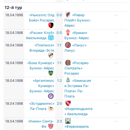
12-й тур
18.04.1998
«Ньюэллс Олд
0:0
«Ривер
—
Бойз» Росарио
Плейт» Буэнос-
Айрес
18.04.1998
«Расинг Клуб»
0:0
«Уракан»
—
Авельянеда
Буэнос-Айрес
18.04.1998
«Платенсе»
1:1
«Ланус»
—
Флорида-Эсте
Ланус
18.04.1998
«Бока Хуниорс»
1:1
«Росарио
—
Буэнос-Айрес
Сентраль»
Росарио
18.04.1998
«Аргентинос
1:2
«Химнасия
—
Хуниорс»
и Эсгрима Ла-
Буэнос-Айрес
Плата» Ла-
Плата
18.04.1998
«Эстудиантес»
2:0
—
Ла-Плата
«Индепендьенте
» Авельянеда
18.04.1998
«Унион» Санта-
2:3
—
Фе
«Феррокариль