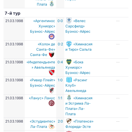
Плата
7-й тур
21.03.1998
«Аргентинос
0:0
«Велес
—
Хуниорс»
Сарсфилд»
Буэнос-Айрес
Буэнос-Айрес
21.03.1998
«Колон де
0:2
«Химнасия
—
Санта-Фе»
и Тиро» Сальта
Санта-Фе
21.03.1998
«Индепендьенте
0:4
«Бока
—
» Авельянеда
Хуниорс»
Буэнос-Айрес
21.03.1998
«Ривер Плейт»
1:0
«Расинг
—
Буэнос-Айрес
Клуб»
Авельянеда
21.03.1998
«Ланус» Ланус
1:1
«Химнасия
—
и Эсгрима Ла-
Плата» Ла-
Плата
21.03.1998
«Эстудиантес»
2:0
«Платенсе»
—
Ла-Плата
Флорида-Эсте