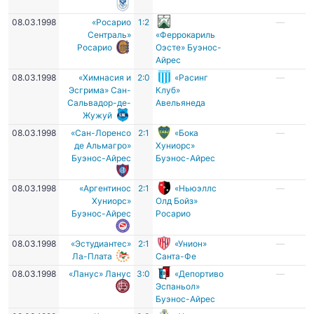
08.03.1998
«Росарио
1:2
—
Сентраль»
«Феррокариль
Росарио
Оэсте» Буэнос-
Айрес
08.03.1998
«Химнасия и
2:0
«Расинг
—
Эсгрима» Сан-
Клуб»
Сальвадор-де-
Авельянеда
Жужуй
08.03.1998
«Сан-Лоренсо
2:1
«Бока
—
де Альмагро»
Хуниорс»
Буэнос-Айрес
Буэнос-Айрес
08.03.1998
«Аргентинос
2:1
«Ньюэллс
—
Хуниорс»
Олд Бойз»
Буэнос-Айрес
Росарио
08.03.1998
«Эстудиантес»
2:1
«Унион»
—
Ла-Плата
Санта-Фе
08.03.1998
«Ланус» Ланус
3:0
«Депортиво
—
Эспаньол»
Буэнос-Айрес