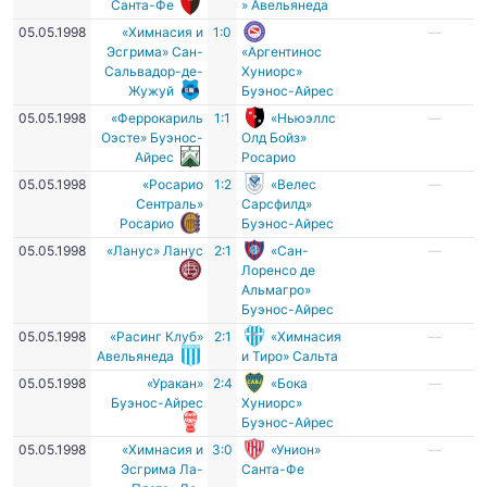
Санта-Фе
» Авельянеда
05.05.1998
«Химнасия и
1:0
—
Эсгрима» Сан-
«Аргентинос
Сальвадор-де-
Хуниорс»
Жужуй
Буэнос-Айрес
05.05.1998
«Феррокариль
1:1
«Ньюэллс
—
Оэсте» Буэнос-
Олд Бойз»
Айрес
Росарио
05.05.1998
«Росарио
1:2
«Велес
—
Сентраль»
Сарсфилд»
Росарио
Буэнос-Айрес
05.05.1998
«Ланус» Ланус
2:1
«Сан-
—
Лоренсо де
Альмагро»
Буэнос-Айрес
05.05.1998
«Расинг Клуб»
2:1
«Химнасия
—
Авельянеда
и Тиро» Сальта
05.05.1998
«Уракан»
2:4
«Бока
—
Буэнос-Айрес
Хуниорс»
Буэнос-Айрес
05.05.1998
«Химнасия и
3:0
«Унион»
—
Эсгрима Ла-
Санта-Фе