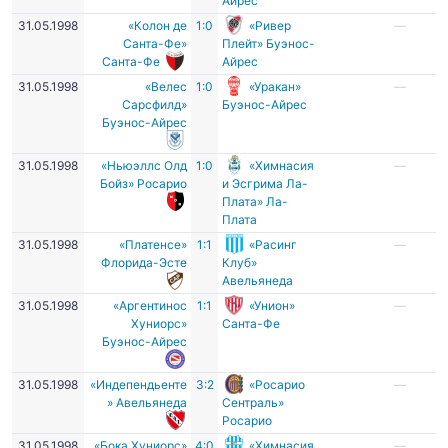
Айрес
31.05.1998
«Колон де
1:0
«Ривер
—
Санта-Фе»
Плейт» Буэнос-
Санта-Фе
Айрес
31.05.1998
«Велес
1:0
«Уракан»
—
Сарсфилд»
Буэнос-Айрес
Буэнос-Айрес
31.05.1998
«Ньюэллс Олд
1:0
«Химнасия
—
Бойз» Росарио
и Эсгрима Ла-
Плата» Ла-
Плата
31.05.1998
«Платенсе»
1:1
«Расинг
—
Флорида-Эсте
Клуб»
Авельянеда
31.05.1998
«Аргентинос
1:1
«Унион»
—
Хуниорс»
Санта-Фе
Буэнос-Айрес
31.05.1998
«Индепендьенте
3:2
«Росарио
—
» Авельянеда
Сентраль»
Росарио
31.05.1998
«Бока Хуниорс»
4:0
«Химнасия
—