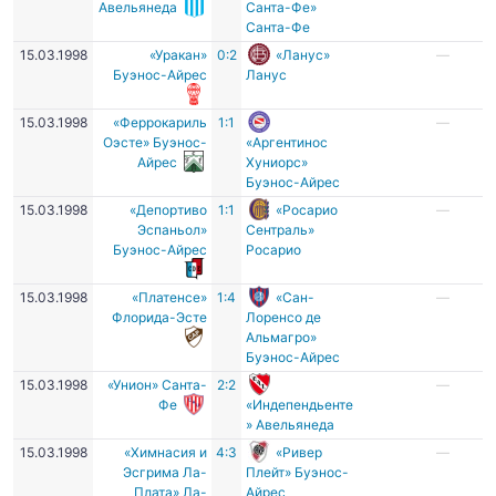
Авельянеда
Санта-Фе»
Санта-Фе
15.03.1998
«Уракан»
0:2
«Ланус»
—
Буэнос-Айрес
Ланус
15.03.1998
«Феррокариль
1:1
—
Оэсте» Буэнос-
«Аргентинос
Айрес
Хуниорс»
Буэнос-Айрес
15.03.1998
«Депортиво
1:1
«Росарио
—
Эспаньол»
Сентраль»
Буэнос-Айрес
Росарио
15.03.1998
«Платенсе»
1:4
«Сан-
—
Флорида-Эсте
Лоренсо де
Альмагро»
Буэнос-Айрес
15.03.1998
«Унион» Санта-
2:2
—
Фе
«Индепендьенте
» Авельянеда
15.03.1998
«Химнасия и
4:3
«Ривер
—
Эсгрима Ла-
Плейт» Буэнос-
Плата» Ла-
Айрес