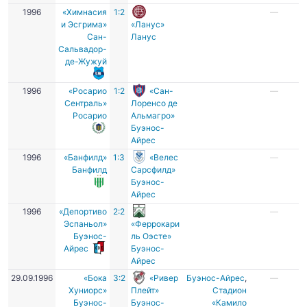
1996
«Химнасия
1:2
—
и Эсгрима»
«Ланус»
Сан-
Ланус
Сальвадор-
де-Жужуй
1996
«Росарио
1:2
«Сан-
—
Сентраль»
Лоренсо де
Росарио
Альмагро»
Буэнос-
Айрес
1996
«Банфилд»
1:3
«Велес
—
Банфилд
Сарсфилд»
Буэнос-
Айрес
1996
«Депортиво
2:2
—
Эспаньол»
«Феррокари
Буэнос-
ль Оэсте»
Айрес
Буэнос-
Айрес
29.09.1996
«Бока
3:2
«Ривер
Буэнос-Айрес
,
—
Хуниорс»
Плейт»
Стадион
Буэнос-
Буэнос-
«Камило