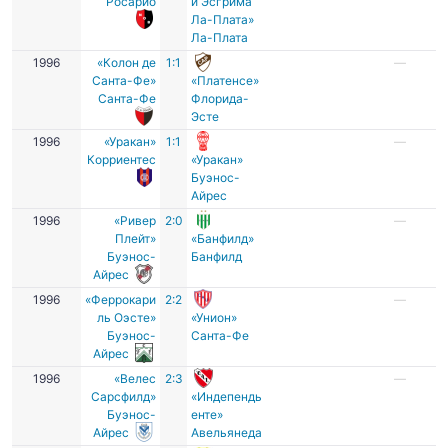
Росарио
и Эсгрима
Ла-Плата»
Ла-Плата
1996
«Колон де
1:1
—
Санта-Фе»
«Платенсе»
Санта-Фе
Флорида-
Эсте
1996
«Уракан»
1:1
—
Корриентес
«Уракан»
Буэнос-
Айрес
1996
«Ривер
2:0
—
Плейт»
«Банфилд»
Буэнос-
Банфилд
Айрес
1996
«Феррокари
2:2
—
ль Оэсте»
«Унион»
Буэнос-
Санта-Фе
Айрес
1996
«Велес
2:3
—
Сарсфилд»
«Индепендь
Буэнос-
енте»
Айрес
Авельянеда