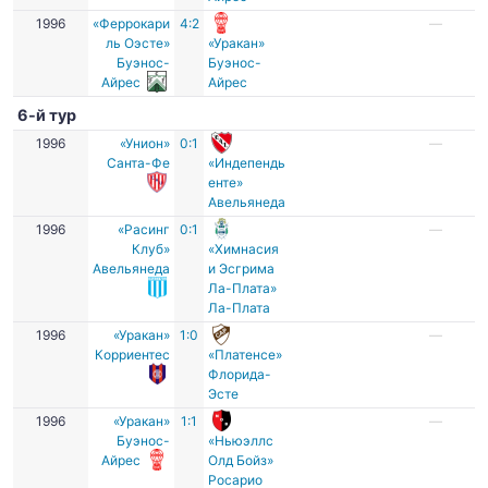
1996
«Феррокари
4:2
—
ль Оэсте»
«Уракан»
Буэнос-
Буэнос-
Айрес
Айрес
6-й тур
1996
«Унион»
0:1
—
Санта-Фе
«Индепендь
енте»
Авельянеда
1996
«Расинг
0:1
—
Клуб»
«Химнасия
Авельянеда
и Эсгрима
Ла-Плата»
Ла-Плата
1996
«Уракан»
1:0
—
Корриентес
«Платенсе»
Флорида-
Эсте
1996
«Уракан»
1:1
—
Буэнос-
«Ньюэллс
Айрес
Олд Бойз»
Росарио