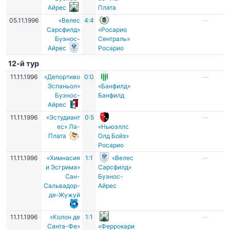
Айрес
Плата
05.11.1996
«Велес
4:4
—
Сарсфилд»
«Росарио
Буэнос-
Сентраль»
Айрес
Росарио
12-й тур
11.11.1996
«Депортиво
0:0
—
Эспаньол»
«Банфилд»
Буэнос-
Банфилд
Айрес
11.11.1996
«Эстудиант
0:5
—
ес» Ла-
«Ньюэллс
Плата
Олд Бойз»
Росарио
11.11.1996
«Химнасия
1:1
«Велес
—
и Эсгрима»
Сарсфилд»
Сан-
Буэнос-
Сальвадор-
Айрес
де-Жужуй
11.11.1996
«Колон де
1:1
—
Санта-Фе»
«Феррокари