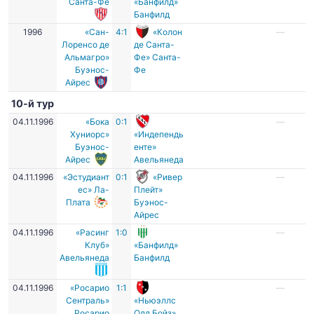
Санта-Фе
«Банфилд»
Банфилд
1996
«Сан-
4:1
«Колон
—
Лоренсо де
де Санта-
Альмагро»
Фе» Санта-
Буэнос-
Фе
Айрес
10-й тур
04.11.1996
«Бока
0:1
—
Хуниорс»
«Индепендь
Буэнос-
енте»
Айрес
Авельянеда
04.11.1996
«Эстудиант
0:1
«Ривер
—
ес» Ла-
Плейт»
Плата
Буэнос-
Айрес
04.11.1996
«Расинг
1:0
—
Клуб»
«Банфилд»
Авельянеда
Банфилд
04.11.1996
«Росарио
1:1
—
Сентраль»
«Ньюэллс
Росарио
Олд Бойз»