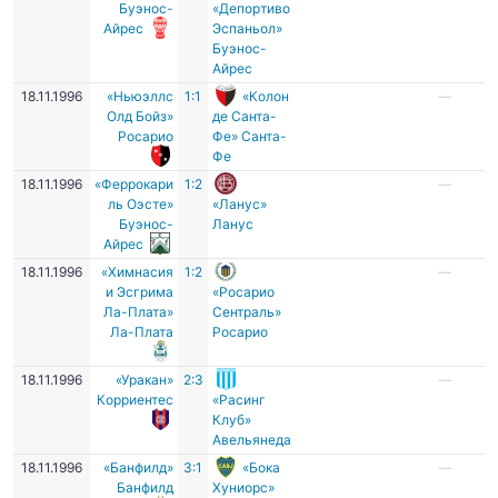
Буэнос-
«Депортиво
Айрес
Эспаньол»
Буэнос-
Айрес
18.11.1996
«Ньюэллс
1:1
«Колон
—
Олд Бойз»
де Санта-
Росарио
Фе» Санта-
Фе
18.11.1996
«Феррокари
1:2
—
ль Оэсте»
«Ланус»
Буэнос-
Ланус
Айрес
18.11.1996
«Химнасия
1:2
—
и Эсгрима
«Росарио
Ла-Плата»
Сентраль»
Ла-Плата
Росарио
18.11.1996
«Уракан»
2:3
—
Корриентес
«Расинг
Клуб»
Авельянеда
18.11.1996
«Банфилд»
3:1
«Бока
—
Банфилд
Хуниорс»