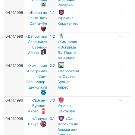
Росарио
04.11.1996
«Колон де
1:1
—
Санта-Фе»
«Уракан»
Санта-Фе
Корриентес
04.11.1996
«Депортиво
1:2
—
Эспаньол»
«Химнасия
Буэнос-
и Эсгрима
Айрес
Ла-Плата»
Ла-Плата
04.11.1996
«Химнасия
2:2
—
и Эсгрима»
«Феррокари
Сан-
ль Оэсте»
Сальвадор-
Буэнос-
де-Жужуй
Айрес
04.11.1996
«Уракан»
3:0
—
Буэнос-
«Унион»
Айрес
Санта-Фе
04.11.1996
«Ланус»
3:1
«Сан-
—
Ланус
Лоренсо де
Альмагро»
Буэнос-