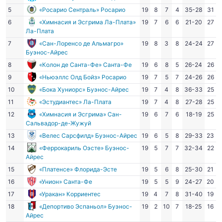
5
«Росарио Сентраль» Росарио
19
8
7
4
35-28
31
6
«Химнасия и Эсгрима Ла-Плата»
19
7
6
6
21-20
27
Ла-Плата
7
«Сан-Лоренсо де Альмагро»
19
8
3
8
24-24
27
Буэнос-Айрес
8
«Колон де Санта-Фе» Санта-Фе
19
6
8
5
26-24
26
9
«Ньюэллс Олд Бойз» Росарио
19
7
5
7
24-26
26
10
«Бока Хуниорс» Буэнос-Айрес
19
7
4
8
36-33
25
11
«Эстудиантес» Ла-Плата
19
7
4
8
27-28
25
12
«Химнасия и Эсгрима» Сан-
19
6
7
6
18-19
25
Сальвадор-де-Жужуй
13
«Велес Сарсфилд» Буэнос-Айрес
19
6
5
8
29-33
23
14
«Феррокариль Оэсте» Буэнос-
19
5
7
7
32-34
22
Айрес
15
«Платенсе» Флорида-Эсте
19
5
6
8
25-30
21
16
«Унион» Санта-Фе
19
5
5
9
24-27
20
17
«Уракан» Корриентес
19
4
7
8
31-40
19
18
«Депортиво Эспаньол» Буэнос-
19
2
10
7
18-25
16
Айрес