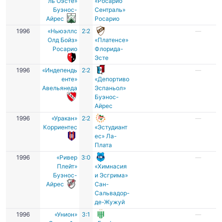
ль Оэсте»
«Росарио
Буэнос-
Сентраль»
Айрес
Росарио
1996
«Ньюэллс
2:2
—
Олд Бойз»
«Платенсе»
Росарио
Флорида-
Эсте
1996
«Индепендь
2:2
—
енте»
«Депортиво
Авельянеда
Эспаньол»
Буэнос-
Айрес
1996
«Уракан»
2:2
—
Корриентес
«Эстудиант
ес» Ла-
Плата
1996
«Ривер
3:0
—
Плейт»
«Химнасия
Буэнос-
и Эсгрима»
Айрес
Сан-
Сальвадор-
де-Жужуй
1996
«Унион»
3:1
—