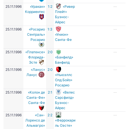
25.11.1996
«Уракан»
1:2
«Ривер
—
Корриентес
Плейт»
Буэнос-
Айрес
25.11.1996
«Росарио
1:3
—
Сентраль»
«Унион»
Росарио
Санта-Фе
25.11.1996
«Платенсе»
2:0
—
Флорида-
«Банфилд»
Эсте
Банфилд
25.11.1996
«Ланус»
2:0
—
Ланус
«Ньюэллс
Олд Бойз»
Росарио
25.11.1996
«Колон де
2:1
«Велес
—
Санта-Фе»
Сарсфилд»
Санта-Фе
Буэнос-
Айрес
25.11.1996
«Сан-
2:2
—
Лоренсо де
«Феррокари
Альмагро»
ль Оэсте»