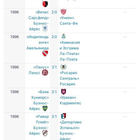
1996
«Велес
2:0
—
Сарсфилд»
«Унион»
Буэнос-
Санта-Фе
Айрес
1996
«Индепендь
2:0
—
енте»
«Химнасия
Авельянеда
и Эсгрима
Ла-Плата»
Ла-Плата
1996
«Ланус»
2:1
—
Ланус
«Росарио
Сентраль»
Росарио
1996
«Бока
3:1
—
Хуниорс»
«Уракан»
Буэнос-
Корриентес
Айрес
1996
«Ривер
3:1
—
Плейт»
«Депортиво
Буэнос-
Эспаньол»
Айрес
Буэнос-
Айрес