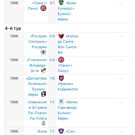
1996
«Ланус»
3:1
«Бока
—
Ланус
Хуниорс»
Буэнос-
Айрес
4-й тур
1996
«Росарио
0:0
«Колон
—
Сентраль»
де Санта-
Росарио
Фе» Санта-
Фе
1996
«Платенсе»
0:0
—
Флорида-
«Ланус»
Эсте
Ланус
1996
«Депортиво
1:0
—
Эспаньол»
«Уракан»
Буэнос-
Корриентес
Айрес
1996
«Химнасия
1:1
«Велес
—
и Эсгрима
Сарсфилд»
Ла-Плата»
Буэнос-
Ла-Плата
Айрес
1996
«Бока
1:1
«Сан-
—