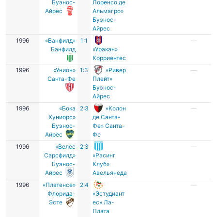
Буэнос-
Лоренсо де
Айрес
Альмагро»
Буэнос-
Айрес
1996
«Банфилд»
1:1
—
Банфилд
«Уракан»
Корриентес
1996
«Унион»
1:3
«Ривер
—
Санта-Фе
Плейт»
Буэнос-
Айрес
1996
«Бока
2:3
«Колон
—
Хуниорс»
де Санта-
Буэнос-
Фе» Санта-
Айрес
Фе
1996
«Велес
2:3
—
Сарсфилд»
«Расинг
Буэнос-
Клуб»
Айрес
Авельянеда
1996
«Платенсе»
2:4
—
Флорида-
«Эстудиант
Эсте
ес» Ла-
Плата