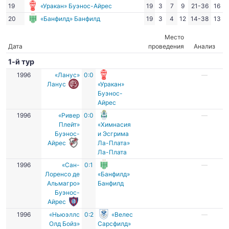
19
«Уракан» Буэнос-Айрес
19
3
7
9
21-36
16
20
«Банфилд» Банфилд
19
3
4
12
14-38
13
Место
Дата
проведения
Анализ
1-й тур
1996
«Ланус»
0:0
—
Ланус
«Уракан»
Буэнос-
Айрес
1996
«Ривер
0:0
—
Плейт»
«Химнасия
Буэнос-
и Эсгрима
Айрес
Ла-Плата»
Ла-Плата
1996
«Сан-
0:1
—
Лоренсо де
«Банфилд»
Альмагро»
Банфилд
Буэнос-
Айрес
1996
«Ньюэллс
0:2
«Велес
—
Олд Бойз»
Сарсфилд»