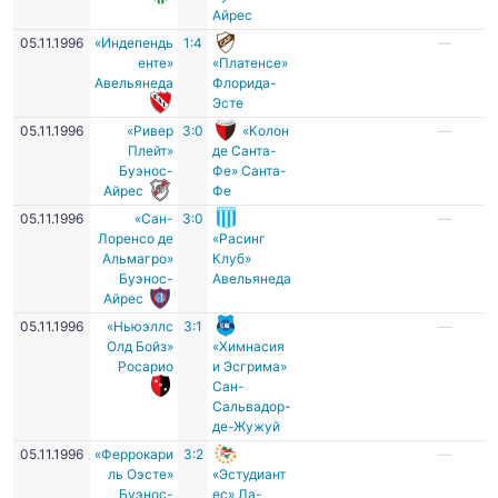
Айрес
05.11.1996
«Индепендь
1:4
—
енте»
«Платенсе»
Авельянеда
Флорида-
Эсте
05.11.1996
«Ривер
3:0
«Колон
—
Плейт»
де Санта-
Буэнос-
Фе» Санта-
Айрес
Фе
05.11.1996
«Сан-
3:0
—
Лоренсо де
«Расинг
Альмагро»
Клуб»
Буэнос-
Авельянеда
Айрес
05.11.1996
«Ньюэллс
3:1
—
Олд Бойз»
«Химнасия
Росарио
и Эсгрима»
Сан-
Сальвадор-
де-Жужуй
05.11.1996
«Феррокари
3:2
—
ль Оэсте»
«Эстудиант
Буэнос-
ес» Ла-