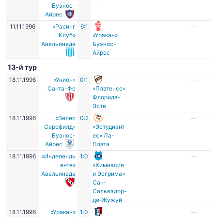
Буэнос-
Айрес
11.11.1996
«Расинг
6:1
—
Клуб»
«Уракан»
Авельянеда
Буэнос-
Айрес
13-й тур
18.11.1996
«Унион»
0:1
—
Санта-Фе
«Платенсе»
Флорида-
Эсте
18.11.1996
«Велес
0:2
—
Сарсфилд»
«Эстудиант
Буэнос-
ес» Ла-
Айрес
Плата
18.11.1996
«Индепендь
1:0
—
енте»
«Химнасия
Авельянеда
и Эсгрима»
Сан-
Сальвадор-
де-Жужуй
18.11.1996
«Уракан»
1:0
—