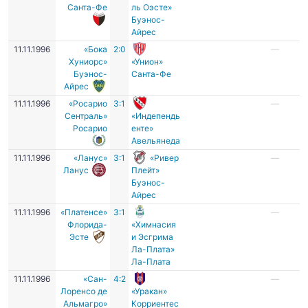
Санта-Фе
ль Оэсте»
Буэнос-
Айрес
11.11.1996
«Бока
2:0
—
Хуниорс»
«Унион»
Буэнос-
Санта-Фе
Айрес
11.11.1996
«Росарио
3:1
—
Сентраль»
«Индепендь
Росарио
енте»
Авельянеда
11.11.1996
«Ланус»
3:1
«Ривер
—
Ланус
Плейт»
Буэнос-
Айрес
11.11.1996
«Платенсе»
3:1
—
Флорида-
«Химнасия
Эсте
и Эсгрима
Ла-Плата»
Ла-Плата
11.11.1996
«Сан-
4:2
—
Лоренсо де
«Уракан»
Альмагро»
Корриентес