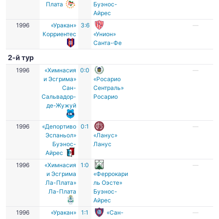
Плата
Буэнос-
Айрес
1996
«Уракан»
3:6
—
Корриентес
«Унион»
Санта-Фе
2-й тур
1996
«Химнасия
0:0
—
и Эсгрима»
«Росарио
Сан-
Сентраль»
Сальвадор-
Росарио
де-Жужуй
1996
«Депортиво
0:1
—
Эспаньол»
«Ланус»
Буэнос-
Ланус
Айрес
1996
«Химнасия
1:0
—
и Эсгрима
«Феррокари
Ла-Плата»
ль Оэсте»
Ла-Плата
Буэнос-
Айрес
1996
«Уракан»
1:1
«Сан-
—