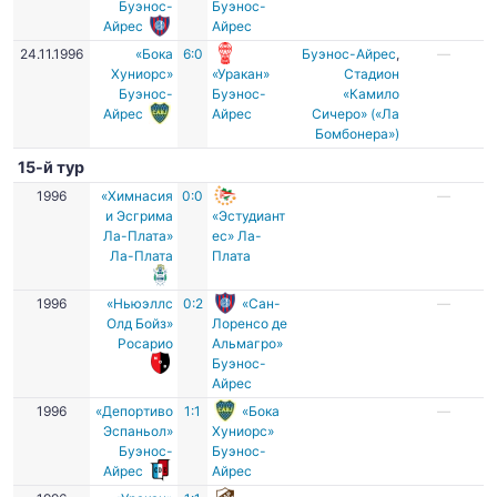
Буэнос-
Буэнос-
Айрес
Айрес
24.11.1996
«Бока
6:0
Буэнос-Айрес
,
—
Хуниорс»
«Уракан»
Стадион
Буэнос-
Буэнос-
«Камило
Айрес
Айрес
Сичеро» («Ла
Бомбонера»)
15-й тур
1996
«Химнасия
0:0
—
и Эсгрима
«Эстудиант
Ла-Плата»
ес» Ла-
Ла-Плата
Плата
1996
«Ньюэллс
0:2
«Сан-
—
Олд Бойз»
Лоренсо де
Росарио
Альмагро»
Буэнос-
Айрес
1996
«Депортиво
1:1
«Бока
—
Эспаньол»
Хуниорс»
Буэнос-
Буэнос-
Айрес
Айрес