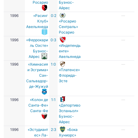
Росарио
Буэнос-
Айрес
1996
«Расинг
0:2
—
Клуб»
«Росарио
Авельянеда
Сентраль»
Росарио
1996
«Феррокари
0:3
—
ль Оэсте»
«Индепендь
Буэнос-
енте»
Айрес
Авельянеда
1996
«Химнасия
1:0
—
и Эсгрима»
«Платенсе»
Сан-
Флорида-
Сальвадор-
Эсте
де-Жужуй
1996
«Колон де
1:1
—
Санта-Фе»
«Депортиво
Санта-Фе
Эспаньол»
Буэнос-
Айрес
1996
«Эстудиант
2:3
«Бока
—
ес» Ла-
Хуниорс»