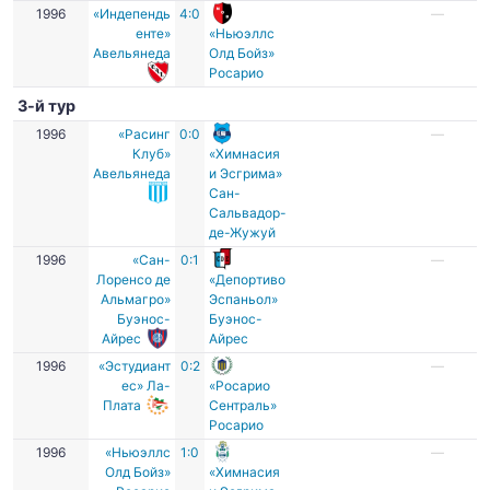
1996
«Индепендь
4:0
—
енте»
«Ньюэллс
Авельянеда
Олд Бойз»
Росарио
3-й тур
1996
«Расинг
0:0
—
Клуб»
«Химнасия
Авельянеда
и Эсгрима»
Сан-
Сальвадор-
де-Жужуй
1996
«Сан-
0:1
—
Лоренсо де
«Депортиво
Альмагро»
Эспаньол»
Буэнос-
Буэнос-
Айрес
Айрес
1996
«Эстудиант
0:2
—
ес» Ла-
«Росарио
Плата
Сентраль»
Росарио
1996
«Ньюэллс
1:0
—
Олд Бойз»
«Химнасия