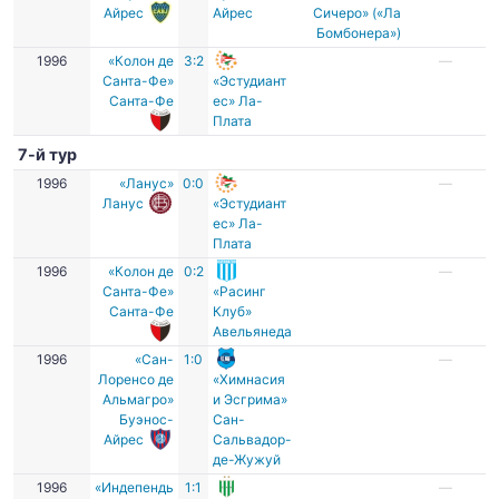
Айрес
Айрес
Сичеро» («Ла
Бомбонера»)
1996
«Колон де
3:2
—
Санта-Фе»
«Эстудиант
Санта-Фе
ес» Ла-
Плата
7-й тур
1996
«Ланус»
0:0
—
Ланус
«Эстудиант
ес» Ла-
Плата
1996
«Колон де
0:2
—
Санта-Фе»
«Расинг
Санта-Фе
Клуб»
Авельянеда
1996
«Сан-
1:0
—
Лоренсо де
«Химнасия
Альмагро»
и Эсгрима»
Буэнос-
Сан-
Айрес
Сальвадор-
де-Жужуй
1996
«Индепендь
1:1
—