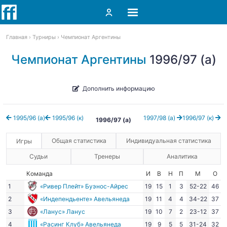
Главная
Турниры
Чемпионат Аргентины
Чемпионат Аргентины
1996/97 (а)
Дополнить информацию
1995/96 (а)
1995/96 (к)
1997/98 (а)
1996/97 (к)
1996/97 (а)
Общая статистика
Индивидуальная статистика
Игры
Судьи
Тренеры
Аналитика
Команда
И
В
Н
П
М
О
1
«Ривер Плейт» Буэнос-Айрес
19
15
1
3
52-22
46
2
«Индепендьенте» Авельянеда
19
11
4
4
34-22
37
3
«Ланус» Ланус
19
10
7
2
23-12
37
4
«Расинг Клуб» Авельянеда
19
9
5
5
31-24
32