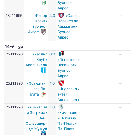
Буэнос-
Айрес
18.11.1996
«Ривер
4:0
«Сан-
—
Плейт»
Лоренсо де
Буэнос-
Альмагро»
Айрес
Буэнос-
Айрес
14-й тур
25.11.1996
«Расинг
0:0
—
Клуб»
«Депортиво
Авельянеда
Эспаньол»
Буэнос-
Айрес
25.11.1996
«Эстудиант
1:0
—
ес» Ла-
«Индепендь
Плата
енте»
Авельянеда
25.11.1996
«Химнасия
1:0
—
и Эсгрима»
«Химнасия
Сан-
и Эсгрима
Сальвадор-
Ла-Плата»
де-Жужуй
Ла-Плата