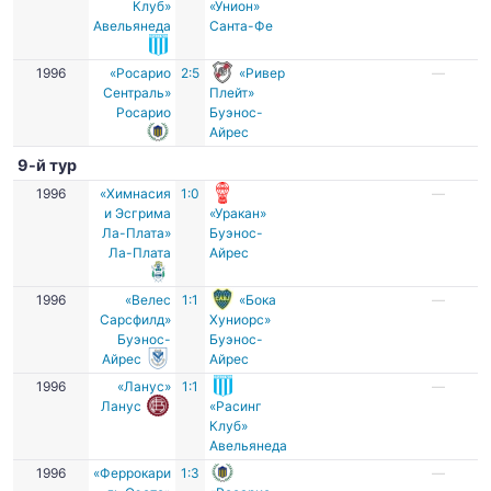
Клуб»
«Унион»
Авельянеда
Санта-Фе
1996
«Росарио
2:5
«Ривер
—
Сентраль»
Плейт»
Росарио
Буэнос-
Айрес
9-й тур
1996
«Химнасия
1:0
—
и Эсгрима
«Уракан»
Ла-Плата»
Буэнос-
Ла-Плата
Айрес
1996
«Велес
1:1
«Бока
—
Сарсфилд»
Хуниорс»
Буэнос-
Буэнос-
Айрес
Айрес
1996
«Ланус»
1:1
—
Ланус
«Расинг
Клуб»
Авельянеда
1996
«Феррокари
1:3
—