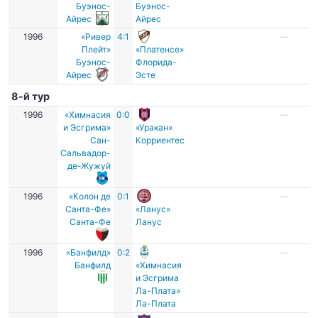
Буэнос-
Буэнос-
Айрес
Айрес
1996
«Ривер
4:1
—
Плейт»
«Платенсе»
Буэнос-
Флорида-
Айрес
Эсте
8-й тур
1996
«Химнасия
0:0
—
и Эсгрима»
«Уракан»
Сан-
Корриентес
Сальвадор-
де-Жужуй
1996
«Колон де
0:1
—
Санта-Фе»
«Ланус»
Санта-Фе
Ланус
1996
«Банфилд»
0:2
—
Банфилд
«Химнасия
и Эсгрима
Ла-Плата»
Ла-Плата