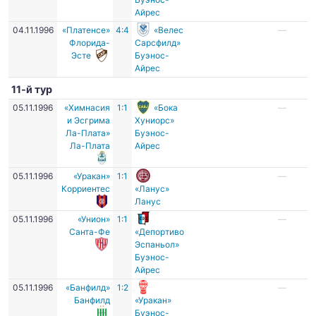
Айрес
04.11.1996
«Платенсе»
4:4
«Велес
—
Флорида-
Сарсфилд»
Эсте
Буэнос-
Айрес
11-й тур
05.11.1996
«Химнасия
1:1
«Бока
—
и Эсгрима
Хуниорс»
Ла-Плата»
Буэнос-
Ла-Плата
Айрес
05.11.1996
«Уракан»
1:1
—
Корриентес
«Ланус»
Ланус
05.11.1996
«Унион»
1:1
—
Санта-Фе
«Депортиво
Эспаньол»
Буэнос-
Айрес
05.11.1996
«Банфилд»
1:2
—
Банфилд
«Уракан»
Буэнос-