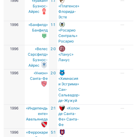
1996
«Уракан»
1:1
—
Буэнос-
«Платенсе»
Айрес
Флорида-
Эсте
1996
«Банфилд»
1:1
—
Банфилд
«Росарио
Сентраль»
Росарио
1996
«Велес
2:0
—
Сарсфилд»
«Ланус»
Буэнос-
Ланус
Айрес
1996
«Унион»
2:0
—
Санта-Фе
«Химнасия
и Эсгрима»
Сан-
Сальвадор-
де-Жужуй
1996
«Индепендь
2:1
«Колон
—
енте»
де Санта-
Авельянеда
Фе» Санта-
Фе
1996
«Феррокари
5:1
—