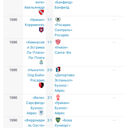
енте»
«Банфилд»
Авельянеда
Банфилд
1996
«Уракан»
1:1
—
Корриентес
«Росарио
Сентраль»
Росарио
1996
«Химнасия
1:1
—
и Эсгрима
«Унион»
Ла-Плата»
Санта-Фе
Ла-Плата
1996
«Ньюэллс
2:0
—
Олд Бойз»
«Депортиво
Росарио
Эспаньол»
Буэнос-
Айрес
1996
«Велес
2:1
—
Сарсфилд»
«Уракан»
Буэнос-
Буэнос-
Айрес
Айрес
1996
«Феррокари
3:1
«Бока
—
ль Оэсте»
Хуниорс»