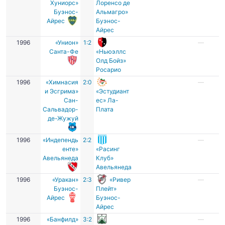
Хуниорс»
Лоренсо де
Буэнос-
Альмагро»
Айрес
Буэнос-
Айрес
1996
«Унион»
1:2
—
Санта-Фе
«Ньюэллс
Олд Бойз»
Росарио
1996
«Химнасия
2:0
—
и Эсгрима»
«Эстудиант
Сан-
ес» Ла-
Сальвадор-
Плата
де-Жужуй
1996
«Индепендь
2:2
—
енте»
«Расинг
Авельянеда
Клуб»
Авельянеда
1996
«Уракан»
2:3
«Ривер
—
Буэнос-
Плейт»
Айрес
Буэнос-
Айрес
1996
«Банфилд»
3:2
—