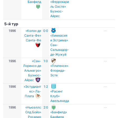
Банфилд
«Феррокари
ль Оэсте»
Буэнос-
Айрес
5-й тур
1996
«Колон де
0:0
—
Санта-Фе»
«Химнасия
Санта-Фе
и Эсгрима»
Сан-
Сальвадор-
де-Жужуй
1996
«Сан-
1:0
—
Лоренсо де
«Платенсе»
Альмагро»
Флорида-
Буэнос-
Эсте
Айрес
1996
«Эстудиант
1:2
—
ес» Ла-
«Расинг
Плата
Клуб»
Авельянеда
1996
«Ньюэллс
2:0
—
Олд Бойз»
«Банфилд»
Росарио
Банфилд