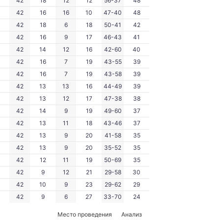
42
18
12
12
56-37
48
42
16
16
10
47-40
48
42
18
6
18
50-41
42
42
16
9
17
46-43
41
42
14
12
16
42-60
40
42
16
7
19
43-55
39
42
16
7
19
43-58
39
42
13
13
16
44-49
39
42
13
12
17
47-38
38
42
14
9
19
49-60
37
42
13
11
18
43-46
37
42
13
9
20
41-58
35
42
13
9
20
35-52
35
42
12
11
19
50-69
35
42
9
12
21
29-58
30
42
10
9
23
29-62
29
42
9
6
27
33-70
24
Место проведения
Анализ