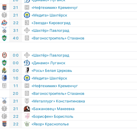
2:1
«Нефтехимик» Кременчуг
2:1
«Медита» Шахтёрск
2:2
«Звезда» Кировоград
3:1
«Шахтёр» Павлоград
4:0
«Вагоностроитель» Стаханов
0:0
«Шахтёр» Павлоград
0:0
«Динамо» Луганск
0:0
«Рось» Белая Церковь
1:0
«Медита» Шахтёрск
1:1
«Нефтехимик» Кременчуг
2:0
«Вагоностроитель» Стаханов
2:1
«Металлург» Константиновка
2:1
«Бажановец» Макеевка
2:2
«Борисфен» Борисполь
2:2
«Явор» Краснополье