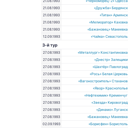
21.08.1993
«Черноморец-2» Одесса
21.08.1993
«Дружба» Бердянск
21.08.1993
«Титан» Армянск
21.08.1993
«Мелиоратор» Каховка
21.08.1993
«Бажановец» Макеевка
12.09.1993
«Чайка» Севастополь
3-й тур
27.08.1993
«Металлург» Константиновка
27.08.1993
«Днестр» Залещики
27.08.1993
«Шахтёр» Павлоград
27.08.1993
«Рось» Белая Церковь
27.08.1993
«Вагоностроитель» Стаханов
27.08.1993
«Явор» Краснополье
27.08.1993
«Нефтехимик» Кременчуг
27.08.1993
«Звезда» Кировоград
27.08.1993
«Динамо» Луганск
27.08.1993
«Бажановец» Макеевка
02.09.1993
«Борисфен» Борисполь