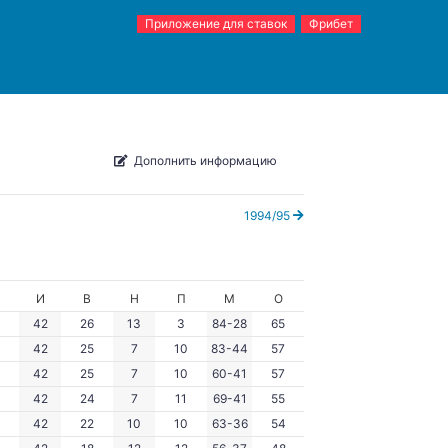
Приложение для ставок
Фрибет
Дополнить информацию
1994/95
И
В
Н
П
М
О
42
26
13
3
84-28
65
42
25
7
10
83-44
57
42
25
7
10
60-41
57
42
24
7
11
69-41
55
42
22
10
10
63-36
54