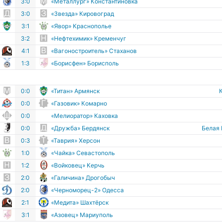
3:0
«Металлург» Константиновка
3:0
«Звезда» Кировоград
3:1
«Явор» Краснополье
3:2
«Нефтехимик» Кременчуг
4:1
«Вагоностроитель» Стаханов
1:3
«Борисфен» Борисполь
0:0
«Титан» Армянск
0:0
«Газовик» Комарно
0:0
«Мелиоратор» Каховка
0:0
«Дружба» Бердянск
Белая
0:3
«Таврия» Херсон
1:0
«Чайка» Севастополь
1:2
«Войковец» Керчь
2:0
«Галичина» Дрогобыч
2:0
«Черноморец-2» Одесса
2:1
«Медита» Шахтёрск
3:1
«Азовец» Мариуполь