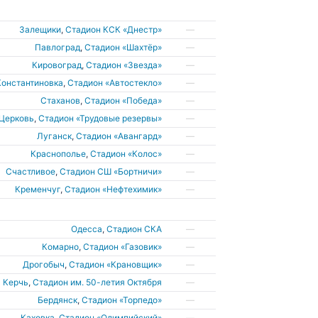
Залещики
,
Стадион КСК «Днестр»
—
Павлоград
,
Стадион «Шахтёр»
—
Кировоград
,
Стадион «Звезда»
—
Константиновка
,
Стадион «Автостекло»
—
Стаханов
,
Стадион «Победа»
—
 Церковь
,
Стадион «Трудовые резервы»
—
Луганск
,
Стадион «Авангард»
—
Краснополье
,
Стадион «Колос»
—
Счастливое
,
Стадион СШ «Бортничи»
—
Кременчуг
,
Стадион «Нефтехимик»
—
Одесса
,
Стадион СКА
—
Комарно
,
Стадион «Газовик»
—
Дрогобыч
,
Стадион «Крановщик»
—
Керчь
,
Стадион им. 50-летия Октября
—
Бердянск
,
Стадион «Торпедо»
—
Каховка
,
Стадион «Олимпийский»
—