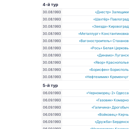
4-й тур
30.08.1993
«Днестр» Залещики
30.08.1993
«Шахтёр» Павлоград
30.08.1993
«Звезда» Кировоград
30.08.1993
«Металлург» Константиновка
30.08.1993
«Вагоностроитель» Стаханов
30.08.1993
«Рось» Белая Церковь
30.08.1993
«Динамо» Луганск
30.08.1993
«Явор» Краснополье
30.08.1993
«Борисфен» Борисполь
30.08.1993
«Нефтехимик» Кременчуг
5-й тур
06.09.1993
«Черноморец-2» Одесса
06.09.1993
«Газовик» Комарно
06.09.1993
«Галичина» Дрогобыч
06.09.1993
«Войковец» Керчь
06.09.1993
«Дружба» Бердянск
06.09.1993
«Мелиоратор» Каховка