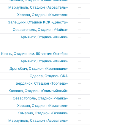
Мариуполь
,
Стадион «Азовсталь»
—
Херсон
,
Стадион «Кристалл»
—
Залещики
,
Стадион КСК «Днестр»
—
Севастополь
,
Стадион «Чайка»
—
Армянск
,
Стадион «Химик»
—
Керчь
,
Стадион им. 50-летия Октября
—
Армянск
,
Стадион «Химик»
—
Дрогобыч
,
Стадион «Крановщик»
—
Одесса
,
Стадион СКА
—
Бердянск
,
Стадион «Торпедо»
—
Каховка
,
Стадион «Олимпийский»
—
Севастополь
,
Стадион «Чайка»
—
Херсон
,
Стадион «Кристалл»
—
Комарно
,
Стадион «Газовик»
—
Мариуполь
,
Стадион «Азовсталь»
—