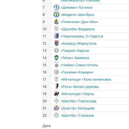
6
«Мелиоратор» Каховка
7
«Динамо» Луганск
8
«Медита» Шахтёрск
9
«Галичина» Дрогобыч
10
«Дружба» Бердянск
11
«Черноморец-2» Одесса
12
«Азовец» Мариуполь
13
«Таврия» Херсон
14
«Титан» Армянск
15
«Чайка» Севастополь
16
«Газовик» Комарно
17
«Металлург» Константиновка
18
«Рось» Белая Церковь
19
«Металлург» Керчь
20
«Шахтёр» Павлоград
21
«Днестр» Залещики
22
«Шахтёр» Стаханов
Дата