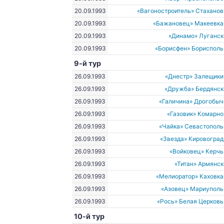
20.09.1993
«Вагоностроитель» Стаханов
20.09.1993
«Бажановец» Макеевка
20.09.1993
«Динамо» Луганск
20.09.1993
«Борисфен» Борисполь
9-й тур
26.09.1993
«Днестр» Залещики
26.09.1993
«Дружба» Бердянск
26.09.1993
«Галичина» Дрогобыч
26.09.1993
«Газовик» Комарно
26.09.1993
«Чайка» Севастополь
26.09.1993
«Звезда» Кировоград
26.09.1993
«Войковец» Керчь
26.09.1993
«Титан» Армянск
26.09.1993
«Мелиоратор» Каховка
26.09.1993
«Азовец» Мариуполь
26.09.1993
«Рось» Белая Церковь
10-й тур