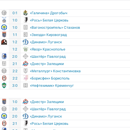
0:1
«Галичина» Дрогобыч
1:0
«Рось» Белая Церковь
1:0
«Вагоностроитель» Стаханов
1:1
«Звезда» Кировоград
1:2
«Динамо» Луганск
1:2
«Явор» Краснополье
2:0
«Шахтёр» Павлоград
2:1
«Днестр» Залещики
2:2
«Металлург» Константиновка
2:2
«Борисфен» Борисполь
3:0
«Нефтехимик» Кременчуг
1:0
«Днестр» Залещики
2:0
«Шахтёр» Павлоград
2:0
«Динамо» Луганск
2:1
«Рось» Белая Церковь