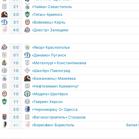
2:1
«Чайка» Севастополь
3:0
«Титан» Армянск
3:1
«Войковец» Керчь
4:0
«Днестр» Залещики
0:0
«Явор» Краснополье
0:1
«Динамо» Луганск
1:0
«Металлург» Константиновка
1:0
«Шахтёр» Павлоград
1:0
«Бажановец» Макеевка
1:0
«Нефтехимик» Кременчуг
1:0
«Медита» Шахтёрск
1:1
«Таврия» Херсон
3:0
«Черноморец-2» Одесса
3:0
«Вагоностроитель» Стаханов
+:-
«Борисфен» Борисполь
Белая