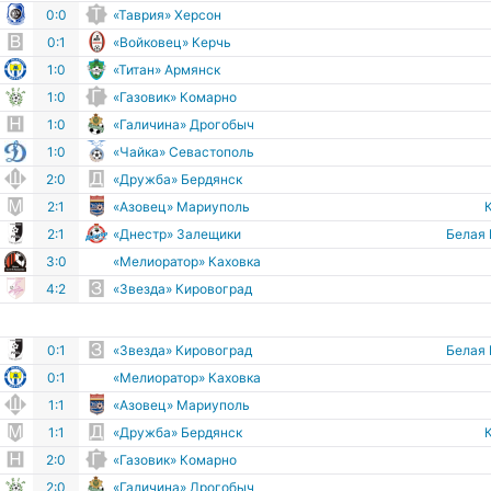
0:0
«Таврия» Херсон
0:1
«Войковец» Керчь
1:0
«Титан» Армянск
1:0
«Газовик» Комарно
1:0
«Галичина» Дрогобыч
1:0
«Чайка» Севастополь
2:0
«Дружба» Бердянск
2:1
«Азовец» Мариуполь
2:1
«Днестр» Залещики
Белая
3:0
«Мелиоратор» Каховка
4:2
«Звезда» Кировоград
0:1
«Звезда» Кировоград
Белая
0:1
«Мелиоратор» Каховка
1:1
«Азовец» Мариуполь
1:1
«Дружба» Бердянск
2:0
«Газовик» Комарно
2:0
«Галичина» Дрогобыч