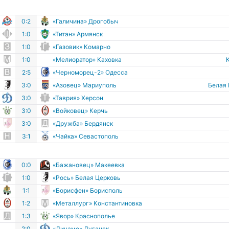
0:2
«Галичина» Дрогобыч
1:0
«Титан» Армянск
1:0
«Газовик» Комарно
1:0
«Мелиоратор» Каховка
2:5
«Черноморец-2» Одесса
3:0
«Азовец» Мариуполь
Белая
3:0
«Таврия» Херсон
3:0
«Войковец» Керчь
3:0
«Дружба» Бердянск
3:1
«Чайка» Севастополь
0:0
«Бажановец» Макеевка
1:0
«Рось» Белая Церковь
1:1
«Борисфен» Борисполь
1:2
«Металлург» Константиновка
1:3
«Явор» Краснополье
2:0
«Динамо» Луганск