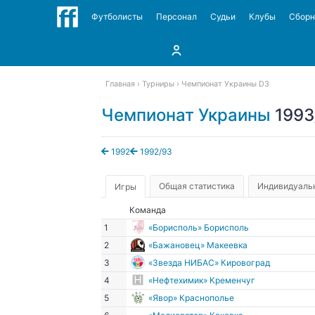
Футболисты
Персонал
Судьи
Клубы
Сбор
Главная
Турниры
Чемпионат Украины D3
Чемпионат Украины
1993
1992
1992/93
Общая статистика
Индивидуальн
Игры
Команда
1
«Борисполь» Борисполь
2
«Бажановец» Макеевка
3
«Звезда НИБАС» Кировоград
4
«Нефтехимик» Кременчуг
5
«Явор» Краснополье