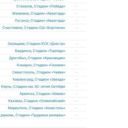
Стаханов
,
Стадион «Победа»
—
Макеевка
,
Стадион «Авангард»
—
Луганск
,
Стадион «Авангард»
—
Счастливое
,
Стадион СШ «Бортничи»
—
Залещики
,
Стадион КСК «Днестр»
—
Бердянск
,
Стадион «Торпедо»
—
Дрогобыч
,
Стадион «Крановщик»
—
Комарно
,
Стадион «Газовик»
—
Севастополь
,
Стадион «Чайка»
—
Кировоград
,
Стадион «Звезда»
—
Керчь
,
Стадион им. 50-летия Октября
—
Армянск
,
Стадион «Химик»
—
Каховка
,
Стадион «Олимпийский»
—
Мариуполь
,
Стадион «Азовсталь»
—
 Церковь
,
Стадион «Трудовые резервы»
—