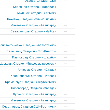
Одесса
,
Стадион СКА
—
Бердянск
,
Стадион «Торпедо»
—
Армянск
,
Стадион «Химик»
—
Каховка
,
Стадион «Олимпийский»
—
Макеевка
,
Стадион «Авангард»
—
Севастополь
,
Стадион «Чайка»
—
Константиновка
,
Стадион «Автостекло»
—
Залещики
,
Стадион КСК «Днестр»
—
Павлоград
,
Стадион «Шахтёр»
—
 Церковь
,
Стадион «Трудовые резервы»
—
Алчевск
,
Стадион «Сталь»
—
Краснополье
,
Стадион «Колос»
—
Кременчуг
,
Стадион «Нефтехимик»
—
Кировоград
,
Стадион «Звезда»
—
Луганск
,
Стадион «Авангард»
—
Макеевка
,
Стадион «Авангард»
—
Счастливое
,
Стадион СШ «Бортничи»
—