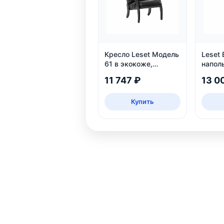
Кресло Leset Модель
Leset
61 в экокоже,
напол
черный цвет Венге,
белая
11 747 ₽
13 0
для дома и дачи
Купить