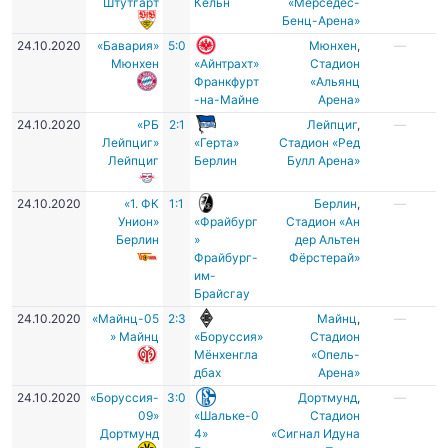
Штутгарт
Кёльн
«Мерседес-
Бенц-Арена»
24.10.2020
«Бавария»
5:0
Мюнхен
,
—
Мюнхен
«Айнтрахт»
Стадион
Франкфурт
«Альянц
-на-Майне
Арена»
24.10.2020
«РБ
2:1
Лейпциг
,
—
Лейпциг»
«Герта»
Стадион «Ред
Лейпциг
Берлин
Булл Арена»
24.10.2020
«1. ФК
1:1
Берлин
,
—
Унион»
«Фрайбург
Стадион «Ан
Берлин
»
дер Альтен
Фрайбург-
Фёрстерай»
им-
Брайсгау
24.10.2020
«Майнц-05
2:3
Майнц
,
—
» Майнц
«Боруссия»
Стадион
Мёнхенгла
«Опель-
дбах
Арена»
24.10.2020
«Боруссия-
3:0
Дортмунд
,
—
09»
«Шальке-0
Стадион
Дортмунд
4»
«Сигнал Идуна