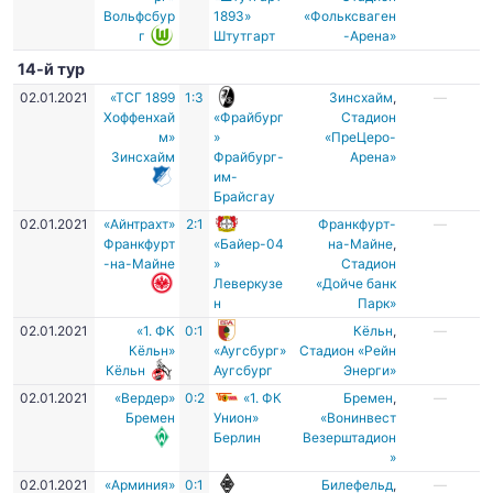
Вольфсбур
1893»
«Фольксваген
г
Штутгарт
-Арена»
14-й тур
02.01.2021
«ТСГ 1899
1:3
Зинсхайм
,
—
Хоффенхай
«Фрайбург
Стадион
м»
»
«ПреЦеро-
Зинсхайм
Фрайбург-
Арена»
им-
Брайсгау
02.01.2021
«Айнтрахт»
2:1
Франкфурт-
—
Франкфурт
«Байер-04
на-Майне
,
-на-Майне
»
Стадион
Леверкузе
«Дойче банк
н
Парк»
02.01.2021
«1. ФК
0:1
Кёльн
,
—
Кёльн»
«Аугсбург»
Стадион «Рейн
Кёльн
Аугсбург
Энерги»
02.01.2021
«Вердер»
0:2
«1. ФК
Бремен
,
—
Бремен
Унион»
«Вонинвест
Берлин
Везерштадион
»
02.01.2021
«Арминия»
0:1
Билефельд
,
—