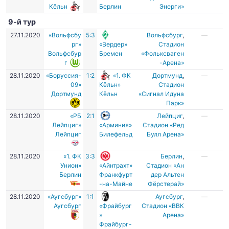
Кёльн
Берлин
Энерги»
9-й тур
27.11.2020
«Вольфсбу
5:3
Вольфсбург
,
—
рг»
«Вердер»
Стадион
Вольфсбур
Бремен
«Фольксваген
г
-Арена»
28.11.2020
«Боруссия-
1:2
«1. ФК
Дортмунд
,
—
09»
Кёльн»
Стадион
Дортмунд
Кёльн
«Сигнал Идуна
Парк»
28.11.2020
«РБ
2:1
Лейпциг
,
—
Лейпциг»
«Арминия»
Стадион «Ред
Лейпциг
Билефельд
Булл Арена»
28.11.2020
«1. ФК
3:3
Берлин
,
—
Унион»
«Айнтрахт»
Стадион «Ан
Берлин
Франкфурт
дер Альтен
-на-Майне
Фёрстерай»
28.11.2020
«Аугсбург»
1:1
Аугсбург
,
—
Аугсбург
«Фрайбург
Стадион «ВВК
»
Арена»
Фрайбург-