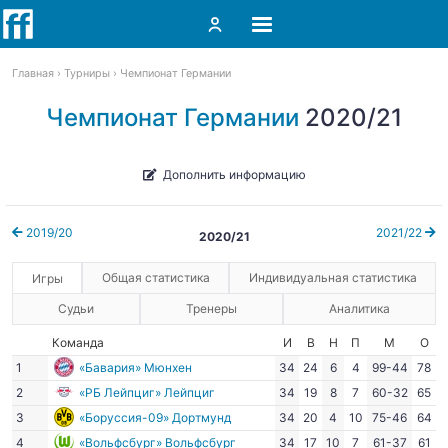
Главная
Турниры
Чемпионат Германии
Чемпионат Германии
2020/21
Дополнить информацию
2019/20
2021/22
2020/21
Общая статистика
Индивидуальная статистика
Игры
Судьи
Тренеры
Аналитика
Команда
И
В
Н
П
М
О
1
«Бавария» Мюнхен
34
24
6
4
99-44
78
2
«РБ Лейпциг» Лейпциг
34
19
8
7
60-32
65
3
«Боруссия-09» Дортмунд
34
20
4
10
75-46
64
4
«Вольфсбург» Вольфсбург
34
17
10
7
61-37
61