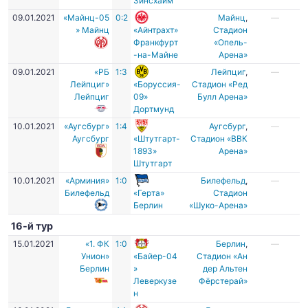
Зинсхайм
09.01.2021
«Майнц-05
0:2
Майнц
,
—
» Майнц
«Айнтрахт»
Стадион
Франкфурт
«Опель-
-на-Майне
Арена»
09.01.2021
«РБ
1:3
Лейпциг
,
—
Лейпциг»
«Боруссия-
Стадион «Ред
Лейпциг
09»
Булл Арена»
Дортмунд
10.01.2021
«Аугсбург»
1:4
Аугсбург
,
—
Аугсбург
«Штутгарт-
Стадион «ВВК
1893»
Арена»
Штутгарт
10.01.2021
«Арминия»
1:0
Билефельд
,
—
Билефельд
«Герта»
Стадион
Берлин
«Шуко-Арена»
16-й тур
15.01.2021
«1. ФК
1:0
Берлин
,
—
Унион»
«Байер-04
Стадион «Ан
Берлин
»
дер Альтен
Леверкузе
Фёрстерай»
н