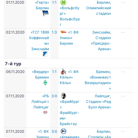
01.11.2020
«Герта»
1:1
Берлин
,
—
Берлин
«Вольфсбу
Олимпийский
рг»
стадион
Вольфсбур
г
02.11.2020
«ТСГ 1899
1:3
«1. ФК
Зинсхайм
,
—
Хоффенхай
Унион»
Стадион
м»
Берлин
«ПреЦеро-
Зинсхайм
Арена»
7-й тур
06.11.2020
«Вердер»
1:1
«1. ФК
Бремен
,
—
Бремен
Кёльн»
«Вонинвест
Кёльн
Везерштадион
»
07.11.2020
«РБ
3:0
Лейпциг
,
—
Лейпциг»
«Фрайбург
Стадион «Ред
Лейпциг
»
Булл Арена»
Фрайбург-
им-
Брайсгау
07.11.2020
«1. ФК
5:0
Берлин
,
—
Унион»
«Арминия»
Стадион «Ан