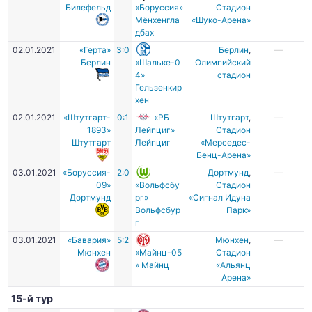
Билефельд
«Боруссия»
Стадион
Мёнхенгла
«Шуко-Арена»
дбах
02.01.2021
«Герта»
3:0
Берлин
,
—
Берлин
«Шальке-0
Олимпийский
4»
стадион
Гельзенкир
хен
02.01.2021
«Штутгарт-
0:1
«РБ
Штутгарт
,
—
1893»
Лейпциг»
Стадион
Штутгарт
Лейпциг
«Мерседес-
Бенц-Арена»
03.01.2021
«Боруссия-
2:0
Дортмунд
,
—
09»
«Вольфсбу
Стадион
Дортмунд
рг»
«Сигнал Идуна
Вольфсбур
Парк»
г
03.01.2021
«Бавария»
5:2
Мюнхен
,
—
Мюнхен
«Майнц-05
Стадион
» Майнц
«Альянц
Арена»
15-й тур