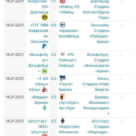
16.01.2021
«Боруссия-
1:1
Дортмунд
,
—
09»
«Майнц-05
Стадион
Дортмунд
» Майнц
«Сигнал Идуна
Парк»
16.01.2021
«ТСГ 1899
0:0
Зинсхайм
,
—
Хоффенхай
«Арминия»
Стадион
м»
Билефельд
«ПреЦеро-
Зинсхайм
Арена»
16.01.2021
«Вольфсбу
2:2
«РБ
Вольфсбург
,
—
рг»
Лейпциг»
Стадион
Вольфсбур
Лейпциг
«Фольксваген
г
-Арена»
16.01.2021
«1. ФК
0:0
Кёльн
,
—
Кёльн»
«Герта»
Стадион «Рейн
Кёльн
Берлин
Энерги»
16.01.2021
«Вердер»
2:0
Бремен
,
—
Бремен
«Аугсбург»
«Вонинвест
Аугсбург
Везерштадион
»
16.01.2021
«Штутгарт-
2:2
Штутгарт
,
—
1893»
«Боруссия»
Стадион
Штутгарт
Мёнхенгла
«Мерседес-