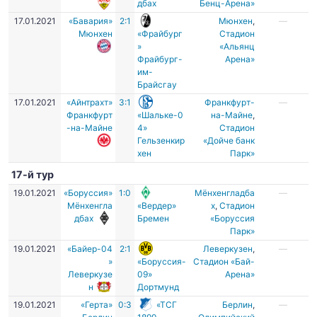
дбах
Бенц-Арена»
17.01.2021
«Бавария»
2:1
Мюнхен
,
—
Мюнхен
«Фрайбург
Стадион
»
«Альянц
Фрайбург-
Арена»
им-
Брайсгау
17.01.2021
«Айнтрахт»
3:1
Франкфурт-
—
Франкфурт
«Шальке-0
на-Майне
,
-на-Майне
4»
Стадион
Гельзенкир
«Дойче банк
хен
Парк»
17-й тур
19.01.2021
«Боруссия»
1:0
Мёнхенгладба
—
Мёнхенгла
«Вердер»
х
,
Стадион
дбах
Бремен
«Боруссия
Парк»
19.01.2021
«Байер-04
2:1
Леверкузен
,
—
»
«Боруссия-
Стадион «Бай-
Леверкузе
09»
Арена»
н
Дортмунд
19.01.2021
«Герта»
0:3
«ТСГ
Берлин
,
—