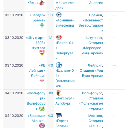
Кёльн
Мёнхенгла
Энерги»
дбах
03.10.2020
«Вердер»
1:0
Бремен
,
—
Бремен
«Арминия»
«Вонинвест
Билефельд
Везерштадион
»
03.10.2020
«Штутгарт-
1:1
Штутгарт
,
—
1893»
«Байер-04
Стадион
Штутгарт
»
«Мерседес-
Леверкузе
Бенц-Арена»
н
03.10.2020
«РБ
4:0
Лейпциг
,
—
Лейпциг»
«Шальке-0
Стадион «Ред
Лейпциг
4»
Булл Арена»
Гельзенкир
хен
04.10.2020
«Вольфсбу
0:0
Вольфсбург
,
—
рг»
«Аугсбург»
Стадион
Вольфсбур
Аугсбург
«Фольксваген
г
-Арена»
04.10.2020
«Бавария»
4:3
Мюнхен
,
—
Мюнхен
«Герта»
Стадион
Берлин
«Альянц