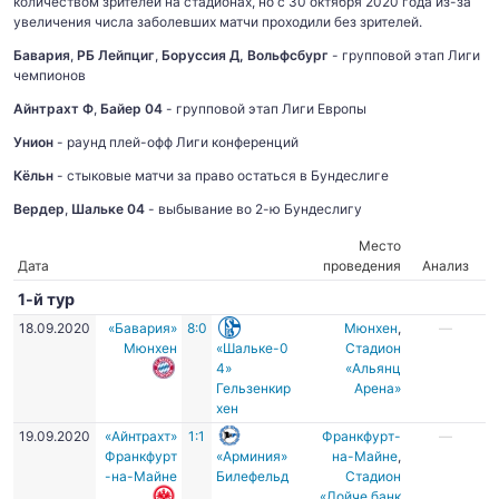
количеством зрителей на стадионах, но с 30 октября 2020 года из-за
увеличения числа заболевших матчи проходили без зрителей.
Бавария
,
РБ Лейпциг
,
Боруссия Д, Вольфсбург
- групповой этап Лиги
чемпионов
Айнтрахт Ф
,
Байер 04
- групповой этап Лиги Европы
Унион
- раунд плей-офф Лиги конференций
Кёльн
- стыковые матчи за право остаться в Бундеслиге
Вердер
,
Шальке 04
- выбывание во 2-ю Бундеслигу
Место
Дата
проведения
Анализ
1-й тур
18.09.2020
«Бавария»
8:0
Мюнхен
,
—
Мюнхен
«Шальке-0
Стадион
4»
«Альянц
Гельзенкир
Арена»
хен
19.09.2020
«Айнтрахт»
1:1
Франкфурт-
—
Франкфурт
«Арминия»
на-Майне
,
-на-Майне
Билефельд
Стадион
«Дойче банк