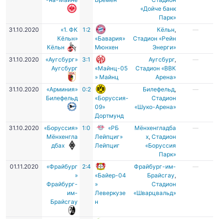
«Дойче банк
Парк»
31.10.2020
«1. ФК
1:2
Кёльн
,
—
Кёльн»
«Бавария»
Стадион «Рейн
Кёльн
Мюнхен
Энерги»
31.10.2020
«Аугсбург»
3:1
Аугсбург
,
—
Аугсбург
«Майнц-05
Стадион «ВВК
» Майнц
Арена»
31.10.2020
«Арминия»
0:2
Билефельд
,
—
Билефельд
«Боруссия-
Стадион
09»
«Шуко-Арена»
Дортмунд
31.10.2020
«Боруссия»
1:0
«РБ
Мёнхенгладба
—
Мёнхенгла
Лейпциг»
х
,
Стадион
дбах
Лейпциг
«Боруссия
Парк»
01.11.2020
«Фрайбург
2:4
Фрайбург-им-
—
»
«Байер-04
Брайсгау
,
Фрайбург-
»
Стадион
им-
Леверкузе
«Шварцвальд»
Брайсгау
н