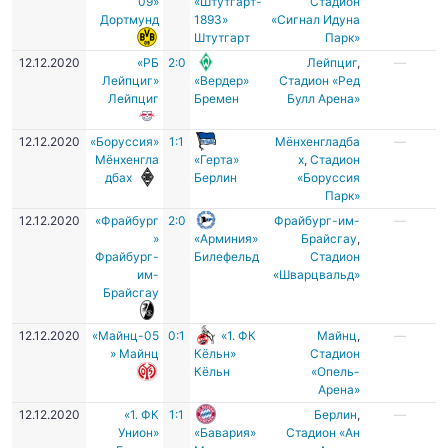
09»
«Штутгарт-
Стадион
Дортмунд
1893»
«Сигнал Идуна
Штутгарт
Парк»
12.12.2020
«РБ
2:0
Лейпциг
,
—
Лейпциг»
«Вердер»
Стадион «Ред
Лейпциг
Бремен
Булл Арена»
12.12.2020
«Боруссия»
1:1
Мёнхенгладба
—
Мёнхенгла
«Герта»
х
,
Стадион
дбах
Берлин
«Боруссия
Парк»
12.12.2020
«Фрайбург
2:0
Фрайбург-им-
—
»
«Арминия»
Брайсгау
,
Фрайбург-
Билефельд
Стадион
им-
«Шварцвальд»
Брайсгау
12.12.2020
«Майнц-05
0:1
«1. ФК
Майнц
,
—
» Майнц
Кёльн»
Стадион
Кёльн
«Опель-
Арена»
12.12.2020
«1. ФК
1:1
Берлин
,
—
Унион»
«Бавария»
Стадион «Ан