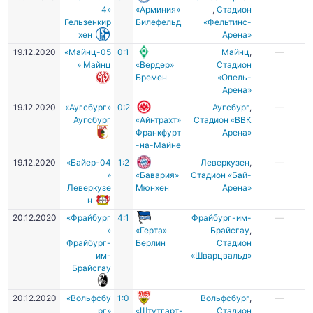
4»
«Арминия»
,
Стадион
Гельзенкир
Билефельд
«Фельтинс-
хен
Арена»
19.12.2020
«Майнц-05
0:1
Майнц
,
—
» Майнц
«Вердер»
Стадион
Бремен
«Опель-
Арена»
19.12.2020
«Аугсбург»
0:2
Аугсбург
,
—
Аугсбург
«Айнтрахт»
Стадион «ВВК
Франкфурт
Арена»
-на-Майне
19.12.2020
«Байер-04
1:2
Леверкузен
,
—
»
«Бавария»
Стадион «Бай-
Леверкузе
Мюнхен
Арена»
н
20.12.2020
«Фрайбург
4:1
Фрайбург-им-
—
»
«Герта»
Брайсгау
,
Фрайбург-
Берлин
Стадион
им-
«Шварцвальд»
Брайсгау
20.12.2020
«Вольфсбу
1:0
Вольфсбург
,
—
рг»
«Штутгарт-
Стадион