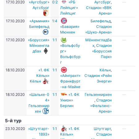
17.10.2020
«Аугсбург»
0:2
«РБ
Аугсбург
,
—
Аугсбург
Лейпциг»
Стадион «ВВК
Лейпциг
Арена»
17.10.2020
«Арминия»
1:4
Билефельд
,
—
Билефельд
«Бавария»
Стадион
Мюнхен
«Шуко-Арена»
17.10.2020
«Боруссия»
1:1
Мёнхенгладба
—
Мёнхенгла
«Вольфсбу
х
,
Стадион
дбах
рг»
«Боруссия
Вольфсбур
Парк»
г
18.10.2020
«1. ФК
1:1
Кёльн
,
—
Кёльн»
«Айнтрахт»
Стадион «Рейн
Кёльн
Франкфурт
Энерги»
-на-Майне
18.10.2020
«Шальке-0
1:1
«1. ФК
Гельзенкирхен
—
4»
Унион»
,
Стадион
Гельзенкир
Берлин
«Фельтинс-
хен
Арена»
5-й тур
23.10.2020
«Штутгарт-
1:1
«1. ФК
Штутгарт
,
—
1893»
Кёльн»
Стадион