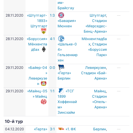
им-
Брайсгау
28.11.2020
«Штутгарт-
1:3
Штутгарт
,
—
1893»
«Бавария»
Стадион
Штутгарт
Мюнхен
«Мерседес-
Бенц-Арена»
28.11.2020
«Боруссия»
4:1
Мёнхенгладба
—
Мёнхенгла
«Шальке-0
х
,
Стадион
дбах
4»
«Боруссия
Гельзенкир
Парк»
хен
29.11.2020
«Байер-04
0:0
Леверкузен
,
—
»
«Герта»
Стадион «Бай-
Леверкузе
Берлин
Арена»
н
29.11.2020
«Майнц-05
1:1
«ТСГ
Майнц
,
—
» Майнц
1899
Стадион
Хоффенхай
«Опель-
м»
Арена»
Зинсхайм
10-й тур
04.12.2020
«Герта»
3:1
«1. ФК
Берлин
,
—