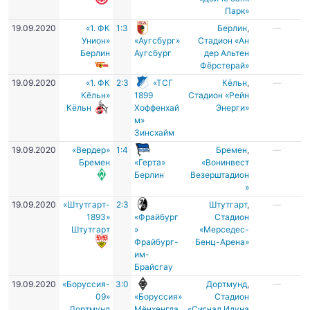
Парк»
19.09.2020
«1. ФК
1:3
Берлин
,
—
Унион»
«Аугсбург»
Стадион «Ан
Берлин
Аугсбург
дер Альтен
Фёрстерай»
19.09.2020
«1. ФК
2:3
«ТСГ
Кёльн
,
—
Кёльн»
1899
Стадион «Рейн
Кёльн
Хоффенхай
Энерги»
м»
Зинсхайм
19.09.2020
«Вердер»
1:4
Бремен
,
—
Бремен
«Герта»
«Вонинвест
Берлин
Везерштадион
»
19.09.2020
«Штутгарт-
2:3
Штутгарт
,
—
1893»
«Фрайбург
Стадион
Штутгарт
»
«Мерседес-
Фрайбург-
Бенц-Арена»
им-
Брайсгау
19.09.2020
«Боруссия-
3:0
Дортмунд
,
—
09»
«Боруссия»
Стадион
Дортмунд
Мёнхенгла
«Сигнал Идуна