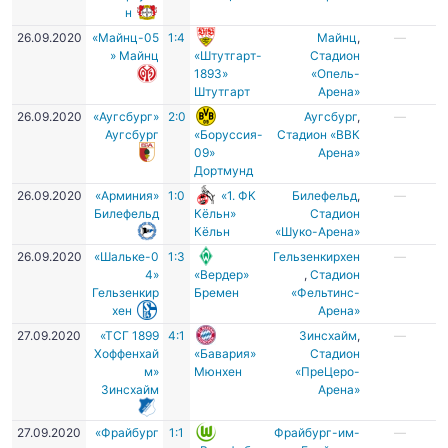
н
26.09.2020
«Майнц-05
1:4
Майнц
,
—
» Майнц
«Штутгарт-
Стадион
1893»
«Опель-
Штутгарт
Арена»
26.09.2020
«Аугсбург»
2:0
Аугсбург
,
—
Аугсбург
«Боруссия-
Стадион «ВВК
09»
Арена»
Дортмунд
26.09.2020
«Арминия»
1:0
«1. ФК
Билефельд
,
—
Билефельд
Кёльн»
Стадион
Кёльн
«Шуко-Арена»
26.09.2020
«Шальке-0
1:3
Гельзенкирхен
—
4»
«Вердер»
,
Стадион
Гельзенкир
Бремен
«Фельтинс-
хен
Арена»
27.09.2020
«ТСГ 1899
4:1
Зинсхайм
,
—
Хоффенхай
«Бавария»
Стадион
м»
Мюнхен
«ПреЦеро-
Зинсхайм
Арена»
27.09.2020
«Фрайбург
1:1
Фрайбург-им-
—