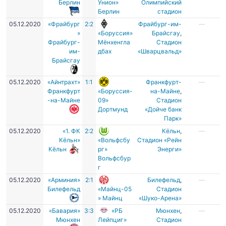
Берлин
Унион»
Олимпийский
Берлин
стадион
05.12.2020
«Фрайбург
2:2
Фрайбург-им-
—
»
«Боруссия»
Брайсгау
,
Фрайбург-
Мёнхенгла
Стадион
им-
дбах
«Шварцвальд»
Брайсгау
05.12.2020
«Айнтрахт»
1:1
Франкфурт-
—
Франкфурт
«Боруссия-
на-Майне
,
-на-Майне
09»
Стадион
Дортмунд
«Дойче банк
Парк»
05.12.2020
«1. ФК
2:2
Кёльн
,
—
Кёльн»
«Вольфсбу
Стадион «Рейн
Кёльн
рг»
Энерги»
Вольфсбур
г
05.12.2020
«Арминия»
2:1
Билефельд
,
—
Билефельд
«Майнц-05
Стадион
» Майнц
«Шуко-Арена»
05.12.2020
«Бавария»
3:3
«РБ
Мюнхен
,
—
Мюнхен
Лейпциг»
Стадион