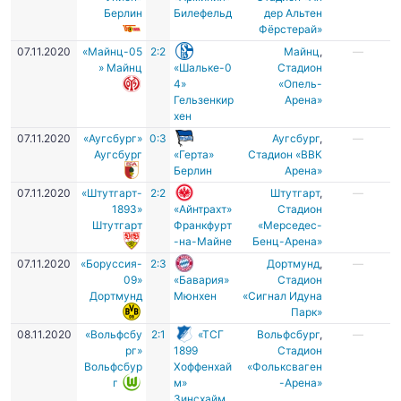
Берлин
Билефельд
дер Альтен
Фёрстерай»
07.11.2020
«Майнц-05
2:2
Майнц
,
—
» Майнц
«Шальке-0
Стадион
4»
«Опель-
Гельзенкир
Арена»
хен
07.11.2020
«Аугсбург»
0:3
Аугсбург
,
—
Аугсбург
«Герта»
Стадион «ВВК
Берлин
Арена»
07.11.2020
«Штутгарт-
2:2
Штутгарт
,
—
1893»
«Айнтрахт»
Стадион
Штутгарт
Франкфурт
«Мерседес-
-на-Майне
Бенц-Арена»
07.11.2020
«Боруссия-
2:3
Дортмунд
,
—
09»
«Бавария»
Стадион
Дортмунд
Мюнхен
«Сигнал Идуна
Парк»
08.11.2020
«Вольфсбу
2:1
«ТСГ
Вольфсбург
,
—
рг»
1899
Стадион
Вольфсбур
Хоффенхай
«Фольксваген
г
м»
-Арена»
Зинсхайм