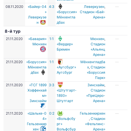
08.11.2020
«Байер-04
4:3
Леверкузен
,
—
»
«Боруссия»
Стадион «Бай-
Леверкузе
Мёнхенгла
Арена»
н
дбах
8-й тур
21.11.2020
«Бавария»
1:1
Мюнхен
,
—
Мюнхен
«Вердер»
Стадион
Бремен
«Альянц
Арена»
21.11.2020
«Боруссия»
1:1
Мёнхенгладба
—
Мёнхенгла
«Аугсбург»
х
,
Стадион
дбах
Аугсбург
«Боруссия
Парк»
21.11.2020
«ТСГ 1899
3:3
Зинсхайм
,
—
Хоффенхай
«Штутгарт-
Стадион
м»
1893»
«ПреЦеро-
Зинсхайм
Штутгарт
Арена»
21.11.2020
«Шальке-0
0:2
Гельзенкирхен
—
4»
«Вольфсбу
,
Стадион
Гельзенкир
рг»
«Фельтинс-
хен
Вольфсбур
Арена»