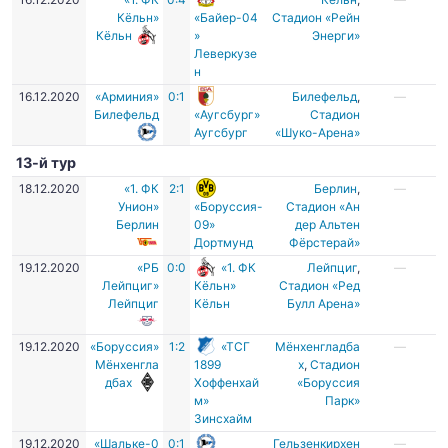
Кёльн»
«Байер-04
Стадион «Рейн
Кёльн
»
Энерги»
Леверкузе
н
16.12.2020
«Арминия»
0:1
Билефельд
,
—
Билефельд
«Аугсбург»
Стадион
Аугсбург
«Шуко-Арена»
13-й тур
18.12.2020
«1. ФК
2:1
Берлин
,
—
Унион»
«Боруссия-
Стадион «Ан
Берлин
09»
дер Альтен
Дортмунд
Фёрстерай»
19.12.2020
«РБ
0:0
«1. ФК
Лейпциг
,
—
Лейпциг»
Кёльн»
Стадион «Ред
Лейпциг
Кёльн
Булл Арена»
19.12.2020
«Боруссия»
1:2
«ТСГ
Мёнхенгладба
—
Мёнхенгла
1899
х
,
Стадион
дбах
Хоффенхай
«Боруссия
м»
Парк»
Зинсхайм
19.12.2020
«Шальке-0
0:1
Гельзенкирхен
—