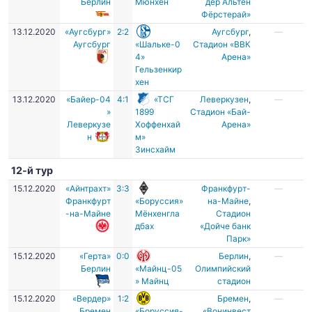
Берлин
Мюнхен
дер Альтен
Фёрстерай»
13.12.2020
«Аугсбург»
2:2
Аугсбург
,
—
Аугсбург
«Шальке-0
Стадион «ВВК
4»
Арена»
Гельзенкир
хен
13.12.2020
«Байер-04
4:1
«ТСГ
Леверкузен
,
—
»
1899
Стадион «Бай-
Леверкузе
Хоффенхай
Арена»
н
м»
Зинсхайм
12-й тур
15.12.2020
«Айнтрахт»
3:3
Франкфурт-
—
Франкфурт
«Боруссия»
на-Майне
,
-на-Майне
Мёнхенгла
Стадион
дбах
«Дойче банк
Парк»
15.12.2020
«Герта»
0:0
Берлин
,
—
Берлин
«Майнц-05
Олимпийский
» Майнц
стадион
15.12.2020
«Вердер»
1:2
Бремен
,
—
Бремен
«Боруссия-
«Вонинвест