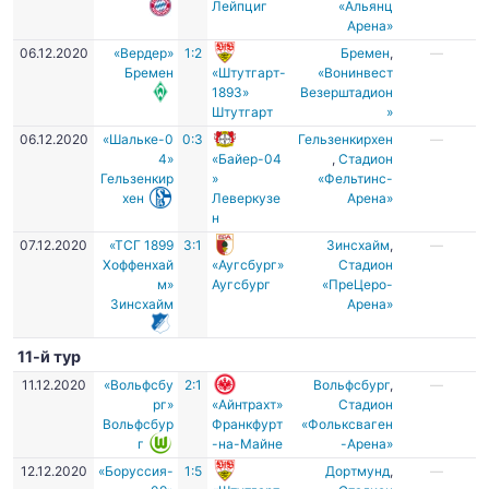
Лейпциг
«Альянц
Арена»
06.12.2020
«Вердер»
1:2
Бремен
,
—
Бремен
«Штутгарт-
«Вонинвест
1893»
Везерштадион
Штутгарт
»
06.12.2020
«Шальке-0
0:3
Гельзенкирхен
—
4»
«Байер-04
,
Стадион
Гельзенкир
»
«Фельтинс-
хен
Леверкузе
Арена»
н
07.12.2020
«ТСГ 1899
3:1
Зинсхайм
,
—
Хоффенхай
«Аугсбург»
Стадион
м»
Аугсбург
«ПреЦеро-
Зинсхайм
Арена»
11-й тур
11.12.2020
«Вольфсбу
2:1
Вольфсбург
,
—
рг»
«Айнтрахт»
Стадион
Вольфсбур
Франкфурт
«Фольксваген
г
-на-Майне
-Арена»
12.12.2020
«Боруссия-
1:5
Дортмунд
,
—