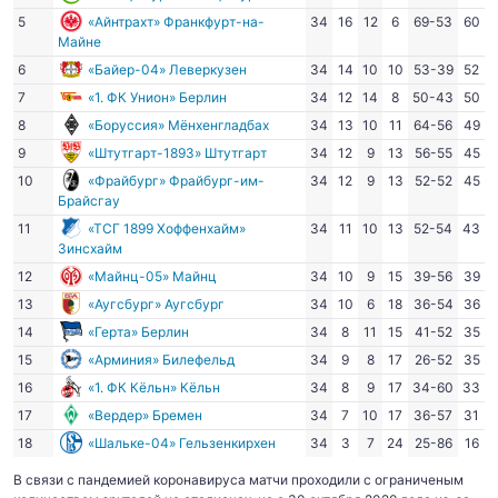
5
«Айнтрахт» Франкфурт-на-
34
16
12
6
69-53
60
Майне
6
«Байер-04» Леверкузен
34
14
10
10
53-39
52
7
«1. ФК Унион» Берлин
34
12
14
8
50-43
50
8
«Боруссия» Мёнхенгладбах
34
13
10
11
64-56
49
9
«Штутгарт-1893» Штутгарт
34
12
9
13
56-55
45
10
«Фрайбург» Фрайбург-им-
34
12
9
13
52-52
45
Брайсгау
11
«ТСГ 1899 Хоффенхайм»
34
11
10
13
52-54
43
Зинсхайм
12
«Майнц-05» Майнц
34
10
9
15
39-56
39
13
«Аугсбург» Аугсбург
34
10
6
18
36-54
36
14
«Герта» Берлин
34
8
11
15
41-52
35
15
«Арминия» Билефельд
34
9
8
17
26-52
35
16
«1. ФК Кёльн» Кёльн
34
8
9
17
34-60
33
17
«Вердер» Бремен
34
7
10
17
36-57
31
18
«Шальке-04» Гельзенкирхен
34
3
7
24
25-86
16
В связи с пандемией коронавируса матчи проходили с ограниченым