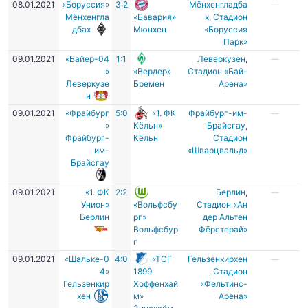
08.01.2021
«Боруссия»
3:2
Мёнхенгладба
—
Мёнхенгла
«Бавария»
х
,
Стадион
дбах
Мюнхен
«Боруссия
Парк»
09.01.2021
«Байер-04
1:1
Леверкузен
,
—
»
«Вердер»
Стадион «Бай-
Леверкузе
Бремен
Арена»
н
09.01.2021
«Фрайбург
5:0
«1. ФК
Фрайбург-им-
—
»
Кёльн»
Брайсгау
,
Фрайбург-
Кёльн
Стадион
им-
«Шварцвальд»
Брайсгау
09.01.2021
«1. ФК
2:2
Берлин
,
—
Унион»
«Вольфсбу
Стадион «Ан
Берлин
рг»
дер Альтен
Вольфсбур
Фёрстерай»
г
09.01.2021
«Шальке-0
4:0
«ТСГ
Гельзенкирхен
—
4»
1899
,
Стадион
Гельзенкир
Хоффенхай
«Фельтинс-
хен
м»
Арена»