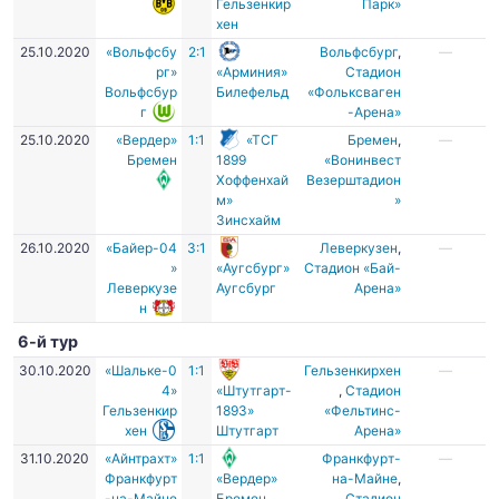
Гельзенкир
Парк»
хен
25.10.2020
«Вольфсбу
2:1
Вольфсбург
,
—
рг»
«Арминия»
Стадион
Вольфсбур
Билефельд
«Фольксваген
г
-Арена»
25.10.2020
«Вердер»
1:1
«ТСГ
Бремен
,
—
Бремен
1899
«Вонинвест
Хоффенхай
Везерштадион
м»
»
Зинсхайм
26.10.2020
«Байер-04
3:1
Леверкузен
,
—
»
«Аугсбург»
Стадион «Бай-
Леверкузе
Аугсбург
Арена»
н
6-й тур
30.10.2020
«Шальке-0
1:1
Гельзенкирхен
—
4»
«Штутгарт-
,
Стадион
Гельзенкир
1893»
«Фельтинс-
хен
Штутгарт
Арена»
31.10.2020
«Айнтрахт»
1:1
Франкфурт-
—
Франкфурт
«Вердер»
на-Майне
,
-на-Майне
Бремен
Стадион