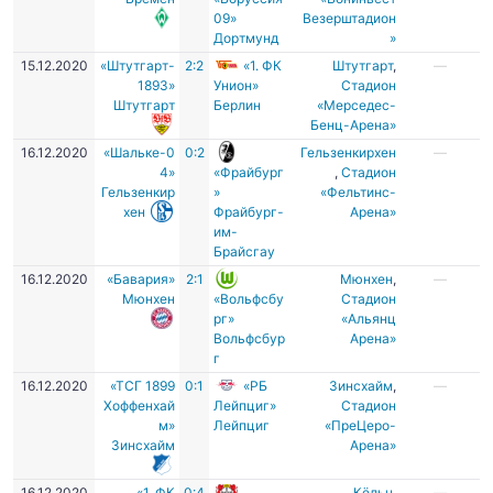
09»
Везерштадион
Дортмунд
»
15.12.2020
«Штутгарт-
2:2
«1. ФК
Штутгарт
,
—
1893»
Унион»
Стадион
Штутгарт
Берлин
«Мерседес-
Бенц-Арена»
16.12.2020
«Шальке-0
0:2
Гельзенкирхен
—
4»
«Фрайбург
,
Стадион
Гельзенкир
»
«Фельтинс-
хен
Фрайбург-
Арена»
им-
Брайсгау
16.12.2020
«Бавария»
2:1
Мюнхен
,
—
Мюнхен
«Вольфсбу
Стадион
рг»
«Альянц
Вольфсбур
Арена»
г
16.12.2020
«ТСГ 1899
0:1
«РБ
Зинсхайм
,
—
Хоффенхай
Лейпциг»
Стадион
м»
Лейпциг
«ПреЦеро-
Зинсхайм
Арена»
16.12.2020
«1. ФК
0:4
Кёльн
,
—