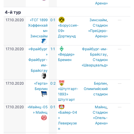
Арена»
4-й тур
17.10.2020
«ТСГ 1899
0:1
Зинсхайм
,
—
Хоффенхай
«Боруссия-
Стадион
м»
09»
«ПреЦеро-
Зинсхайм
Дортмунд
Арена»
17.10.2020
«Фрайбург
1:1
Фрайбург-им-
—
»
«Вердер»
Брайсгау
,
Фрайбург-
Бремен
Стадион
им-
«Шварцвальд»
Брайсгау
17.10.2020
«Герта»
0:2
Берлин
,
—
Берлин
«Штутгарт-
Олимпийский
1893»
стадион
Штутгарт
17.10.2020
«Майнц-05
0:1
Майнц
,
—
» Майнц
«Байер-04
Стадион
»
«Опель-
Леверкузе
Арена»
н