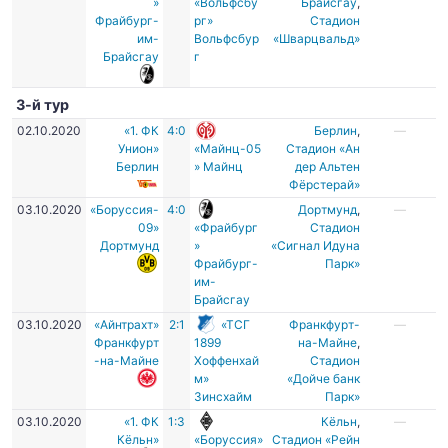
»
«Вольфсбу
Брайсгау
,
Фрайбург-
рг»
Стадион
им-
Вольфсбур
«Шварцвальд»
Брайсгау
г
3-й тур
02.10.2020
«1. ФК
4:0
Берлин
,
—
Унион»
«Майнц-05
Стадион «Ан
Берлин
» Майнц
дер Альтен
Фёрстерай»
03.10.2020
«Боруссия-
4:0
Дортмунд
,
—
09»
«Фрайбург
Стадион
Дортмунд
»
«Сигнал Идуна
Фрайбург-
Парк»
им-
Брайсгау
03.10.2020
«Айнтрахт»
2:1
«ТСГ
Франкфурт-
—
Франкфурт
1899
на-Майне
,
-на-Майне
Хоффенхай
Стадион
м»
«Дойче банк
Зинсхайм
Парк»
03.10.2020
«1. ФК
1:3
Кёльн
,
—
Кёльн»
«Боруссия»
Стадион «Рейн