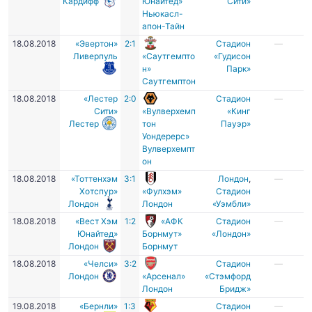
Кардифф
Юнайтед»
Сити»
Ньюкасл-
апон-Тайн
18.08.2018
«Эвертон»
2:1
Стадион
—
Ливерпуль
«Саутгемпто
«Гудисон
н»
Парк»
Саутгемптон
18.08.2018
«Лестер
2:0
Стадион
—
Сити»
«Вулверхемп
«Кинг
Лестер
тон
Пауэр»
Уондерерс»
Вулверхемпт
он
18.08.2018
«Тоттенхэм
3:1
Лондон
,
—
Хотспур»
«Фулхэм»
Стадион
Лондон
Лондон
«Уэмбли»
18.08.2018
«Вест Хэм
1:2
«АФК
Стадион
—
Юнайтед»
Борнмут»
«Лондон»
Лондон
Борнмут
18.08.2018
«Челси»
3:2
Стадион
—
Лондон
«Арсенал»
«Стэмфорд
Лондон
Бридж»
19.08.2018
«Бернли»
1:3
Стадион
—