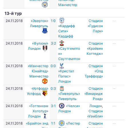
Манчестер
13-й тур
24.11.2018
«Эвертон»
1:0
Стадион
—
Ливерпуль
«Кардифф
«Гудисон
Сити»
Парк»
Кардифф
24.11.2018
«Фулхэм»
3:2
Стадион
—
Лондон
«Саутгемпто
«Крэйвен
н»
Коттедж»
Саутгемптон
24.11.2018
«Манчестер
0:0
Стадион
—
Юнайтед»
«Кристал
«Олд
Манчестер
Пэлас»
Траффорд»
Лондон
24.11.2018
«Уотфорд»
0:3
Стадион
—
Уотфорд
«Ливерпуль»
«Викаридж
Ливерпуль
Роад»
24.11.2018
«Тоттенхэм
3:1
«Челси»
Лондон
,
—
Хотспур»
Лондон
Стадион
Лондон
«Уэмбли»
24.11.2018
«Брайтон энд
1:1
«Лестер
Стадион
—