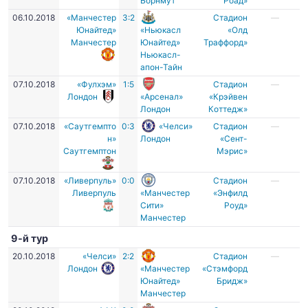
Борнмут
Роад»
06.10.2018
«Манчестер
3:2
Стадион
—
Юнайтед»
«Ньюкасл
«Олд
Манчестер
Юнайтед»
Траффорд»
Ньюкасл-
апон-Тайн
07.10.2018
«Фулхэм»
1:5
Стадион
—
Лондон
«Арсенал»
«Крэйвен
Лондон
Коттедж»
07.10.2018
«Саутгемпто
0:3
«Челси»
Стадион
—
н»
Лондон
«Сент-
Саутгемптон
Мэрис»
07.10.2018
«Ливерпуль»
0:0
Стадион
—
Ливерпуль
«Манчестер
«Энфилд
Сити»
Роуд»
Манчестер
9-й тур
20.10.2018
«Челси»
2:2
Стадион
—
Лондон
«Манчестер
«Стэмфорд
Юнайтед»
Бридж»
Манчестер