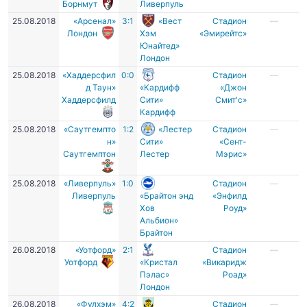
Борнмут
Ливерпуль
25.08.2018
«Арсенал»
3:1
«Вест
Стадион
—
Лондон
Хэм
«Эмирейтс»
Юнайтед»
Лондон
25.08.2018
«Хаддерсфил
0:0
Стадион
—
д Таун»
«Кардифф
«Джон
Хаддерсфилд
Сити»
Смит'с»
Кардифф
25.08.2018
«Саутгемпто
1:2
«Лестер
Стадион
—
н»
Сити»
«Сент-
Саутгемптон
Лестер
Мэрис»
25.08.2018
«Ливерпуль»
1:0
Стадион
—
Ливерпуль
«Брайтон энд
«Энфилд
Хов
Роуд»
Альбион»
Брайтон
26.08.2018
«Уотфорд»
2:1
Стадион
—
Уотфорд
«Кристал
«Викаридж
Пэлас»
Роад»
Лондон
26.08.2018
«Фулхэм»
4:2
Стадион
—