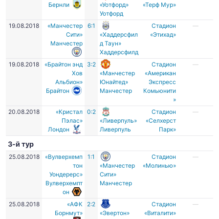
Бернли
«Уотфорд»
«Терф Мур»
Уотфорд
19.08.2018
«Манчестер
6:1
Стадион
—
Сити»
«Хаддерсфил
«Этихад»
Манчестер
д Таун»
Хаддерсфилд
19.08.2018
«Брайтон энд
3:2
Стадион
—
Хов
«Манчестер
«Американ
Альбион»
Юнайтед»
Экспресс
Брайтон
Манчестер
Комьюнити
»
20.08.2018
«Кристал
0:2
Стадион
—
Пэлас»
«Ливерпуль»
«Селхерст
Лондон
Ливерпуль
Парк»
3-й тур
25.08.2018
«Вулверхемп
1:1
Стадион
—
тон
«Манчестер
«Молинью»
Уондерерс»
Сити»
Вулверхемпт
Манчестер
он
25.08.2018
«АФК
2:2
Стадион
—
Борнмут»
«Эвертон»
«Виталити»