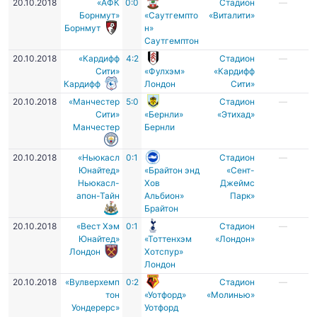
20.10.2018
«АФК
0:0
Стадион
—
Борнмут»
«Саутгемпто
«Виталити»
Борнмут
н»
Саутгемптон
20.10.2018
«Кардифф
4:2
Стадион
—
Сити»
«Фулхэм»
«Кардифф
Кардифф
Лондон
Сити»
20.10.2018
«Манчестер
5:0
Стадион
—
Сити»
«Бернли»
«Этихад»
Манчестер
Бернли
20.10.2018
«Ньюкасл
0:1
Стадион
—
Юнайтед»
«Брайтон энд
«Сент-
Ньюкасл-
Хов
Джеймс
апон-Тайн
Альбион»
Парк»
Брайтон
20.10.2018
«Вест Хэм
0:1
Стадион
—
Юнайтед»
«Тоттенхэм
«Лондон»
Лондон
Хотспур»
Лондон
20.10.2018
«Вулверхемп
0:2
Стадион
—
тон
«Уотфорд»
«Молинью»
Уондерерс»
Уотфорд