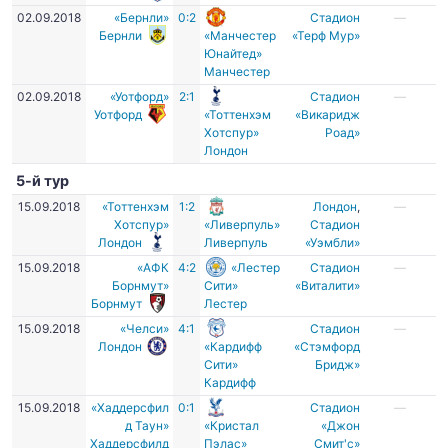
02.09.2018
«Бернли»
0:2
Стадион
—
Бернли
«Манчестер
«Терф Мур»
Юнайтед»
Манчестер
02.09.2018
«Уотфорд»
2:1
Стадион
—
Уотфорд
«Тоттенхэм
«Викаридж
Хотспур»
Роад»
Лондон
5-й тур
15.09.2018
«Тоттенхэм
1:2
Лондон
,
—
Хотспур»
«Ливерпуль»
Стадион
Лондон
Ливерпуль
«Уэмбли»
15.09.2018
«АФК
4:2
«Лестер
Стадион
—
Борнмут»
Сити»
«Виталити»
Борнмут
Лестер
15.09.2018
«Челси»
4:1
Стадион
—
Лондон
«Кардифф
«Стэмфорд
Сити»
Бридж»
Кардифф
15.09.2018
«Хаддерсфил
0:1
Стадион
—
д Таун»
«Кристал
«Джон
Хаддерсфилд
Пэлас»
Смит'с»