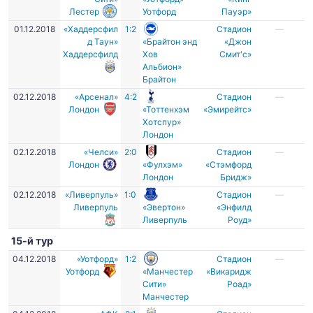
Лестер
Уотфорд
Пауэр»
01.12.2018
«Хаддерсфил
1:2
Стадион
—
д Таун»
«Брайтон энд
«Джон
Хаддерсфилд
Хов
Смит'с»
Альбион»
Брайтон
02.12.2018
«Арсенал»
4:2
Стадион
—
Лондон
«Тоттенхэм
«Эмирейтс»
Хотспур»
Лондон
02.12.2018
«Челси»
2:0
Стадион
—
Лондон
«Фулхэм»
«Стэмфорд
Лондон
Бридж»
02.12.2018
«Ливерпуль»
1:0
Стадион
—
Ливерпуль
«Эвертон»
«Энфилд
Ливерпуль
Роуд»
15-й тур
04.12.2018
«Уотфорд»
1:2
Стадион
—
Уотфорд
«Манчестер
«Викаридж
Сити»
Роад»
Манчестер