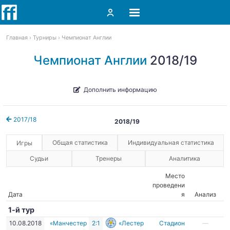
Главная
Турниры
Чемпионат Англии
Чемпионат Англии
2018/19
Дополнить информацию
2017/18
2018/19
Общая статистика
Индивидуальная статистика
Игры
Судьи
Тренеры
Аналитика
Место
проведени
Дата
я
Анализ
1-й тур
10.08.2018
«Манчестер
2:1
«Лестер
Стадион
—