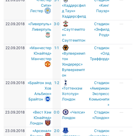
Сити»
«Хаддерсфил
«Кинг
Лестер
д Таун»
Пауэр»
Хаддерсфилд
22.09.2018
«Ливерпуль»
3:0
Стадион
—
Ливерпуль
«Саутгемпто
«Энфилд
н»
Роуд»
Саутгемптон
22.09.2018
«Манчестер
1:1
Стадион
—
Юнайтед»
«Вулверхемп
«Олд
Манчестер
тон
Траффорд»
Уондерерс»
Вулверхемпт
он
22.09.2018
«Брайтон энд
1:2
Стадион
—
Хов
«Тоттенхэм
«Американ
Альбион»
Хотспур»
Экспресс
Брайтон
Лондон
Комьюнити
»
23.09.2018
«Вест Хэм
0:0
«Челси»
Стадион
—
Юнайтед»
Лондон
«Лондон»
Лондон
23.09.2018
«Арсенал»
2:0
Стадион
—