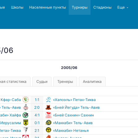
ные
Школы
Населенные пункты
Турниры
Стадионы
Еще
/06
2005/06
ая статистика
Судьи
Тренеры
Аналитика
 Кфар-Саба
1:1
«Хапоэль» Петах-Тиква
» Тель-Авив
2:0
«Бней Йегуда» Тель-Авив
аби» Хайфа
4:1
«Бней Сахнин» Сахнин
» Иерусалим
0:1
«Маккаби» Тель-Авив
Петах-Тиква
2:1
«Маккаби» Нетанья