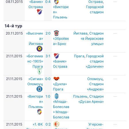
08.11.2015
«Баник»
0:4
Острава
,
—
Острава
«Виктори
Городской
я»
стадион
Пльзень
14-й тур
20.11.2015
«Высочин
2:0
Йиглава
,
Стадион
—
а»
«Зброёвк
«в Йираскове
Йиглава
а» Брно
улицы»
21.11.2015
«Богемиа
3:1
Прага
,
Городской
—
нс-1905»
«Баник»
стадион
Прага
Острава
«Доличек»
21.11.2015
«Сигма»
0:0
Оломоуц
,
—
Оломоуц
«Дукла»
Стадион
Прага
«Андрюв»
21.11.2015
«Виктори
1:0
Пльзень
,
Стадион
—
я»
«Млада-
«Дусан Арена»
Пльзень
Болеслав
» Млада-
Болеслав
21.11.2015
«1. ФК
0:2
Угерске-
—