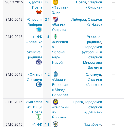
30.10.2015
«Дукла»
1:0
Прага
,
Стадион
—
Прага
«Фастав»
«Юлиска»
Злин
31.10.2015
«Слован»
2:1
Либерец
,
Стадион
—
Либерец
«Баник»
«У Нисы»
Острава
31.10.2015
«1. ФК
1:1
Угерске-
—
Словацко
«Яблонец
Градиште
,
»
»
Городской
Угерске-
Яблонец-
футбольный
Градиште
над-
стадион
Нисой
Мирослава
Валенты
31.10.2015
«Сигма»
1:2
Оломоуц
,
—
Оломоуц
«Млада-
Стадион
Болеслав
«Андрюв»
» Млада-
Болеслав
31.10.2015
«Богемиа
2:1
Прага
,
Городской
—
нс-1905»
«Высочин
стадион
Прага
а»
«Доличек»
Йиглава
31.10.2015
«1. ФК
1:1
Пршибрам
,
—