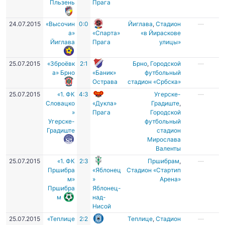
Пльзень
Прага
24.07.2015
«Высочин
0:0
Йиглава
,
Стадион
—
а»
«Спарта»
«в Йираскове
Йиглава
Прага
улицы»
25.07.2015
«Зброёвк
2:1
Брно
,
Городской
—
а» Брно
«Баник»
футбольный
Острава
стадион «Србска»
25.07.2015
«1. ФК
4:3
Угерске-
—
Словацко
«Дукла»
Градиште
,
»
Прага
Городской
Угерске-
футбольный
Градиште
стадион
Мирослава
Валенты
25.07.2015
«1. ФК
2:3
Пршибрам
,
—
Пршибра
«Яблонец
Стадион «Стартип
м»
»
Арена»
Пршибра
Яблонец-
м
над-
Нисой
25.07.2015
«Теплице
2:2
Теплице
,
Стадион
—