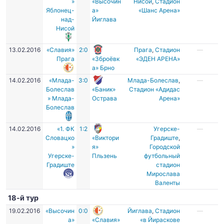
»
«Высочин
Нисой
,
Стадион
Яблонец-
а»
«Шанс Арена»
над-
Йиглава
Нисой
13.02.2016
«Славия»
2:0
Прага
,
Стадион
—
Прага
«Зброёвк
«ЭДЕН АРЕНА»
а» Брно
14.02.2016
«Млада-
3:0
Млада-Болеслав
,
—
Болеслав
«Баник»
Стадион «Адидас
» Млада-
Острава
Арена»
Болеслав
14.02.2016
«1. ФК
1:2
Угерске-
—
Словацко
«Виктори
Градиште
,
»
я»
Городской
Угерске-
Пльзень
футбольный
Градиште
стадион
Мирослава
Валенты
18-й тур
19.02.2016
«Высочин
0:0
Йиглава
,
Стадион
—
а»
«Славия»
«в Йираскове