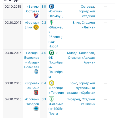
02.10.2015
«Баник»
1:0
Острава
,
—
Острава
«Сигма»
Городской
Оломоуц
стадион
03.10.2015
«Фастав»
2:2
Злин
,
Cтадион
—
Злин
«Яблонец
«Летна»
»
Яблонец-
над-
Нисой
03.10.2015
«Млада-
4:0
«1.
Млада-Болеслав
,
—
Болеслав
ФК
Стадион «Адидас
» Млада-
Пршибра
Арена»
Болеслав
м»
Пршибра
м
03.10.2015
«Зброёвк
0:4
Брно
,
Городской
—
а» Брно
«Теплице
футбольный
» Теплице
стадион «Србска»
04.10.2015
«Слован»
3:1
Либерец
,
Стадион
—
Либерец
«Богемиа
«У Нисы»
нс-1905»
Прага