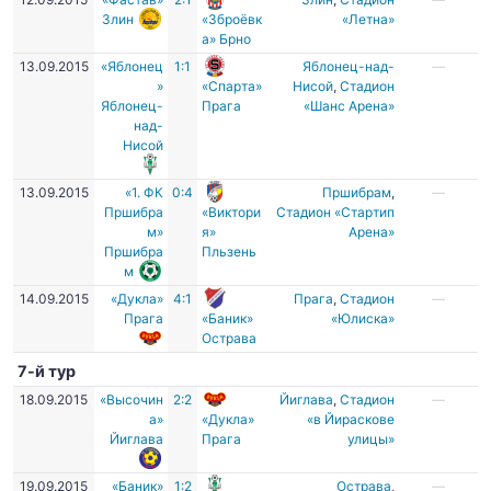
Злин
«Зброёвк
«Летна»
а» Брно
13.09.2015
«Яблонец
1:1
Яблонец-над-
—
»
«Спарта»
Нисой
,
Стадион
Яблонец-
Прага
«Шанс Арена»
над-
Нисой
13.09.2015
«1. ФК
0:4
Пршибрам
,
—
Пршибра
«Виктори
Стадион «Стартип
м»
я»
Арена»
Пршибра
Пльзень
м
14.09.2015
«Дукла»
4:1
Прага
,
Стадион
—
Прага
«Баник»
«Юлиска»
Острава
7-й тур
18.09.2015
«Высочин
2:2
Йиглава
,
Стадион
—
а»
«Дукла»
«в Йираскове
Йиглава
Прага
улицы»
19.09.2015
«Баник»
1:2
Острава
,
—