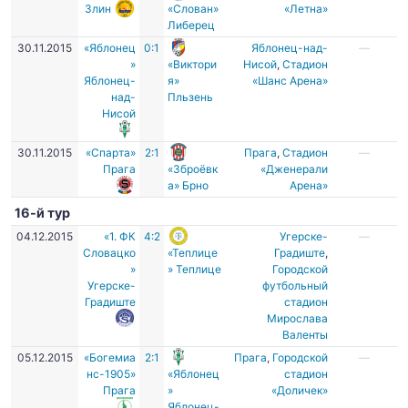
Злин
«Слован»
«Летна»
Либерец
30.11.2015
«Яблонец
0:1
Яблонец-над-
—
»
«Виктори
Нисой
,
Стадион
Яблонец-
я»
«Шанс Арена»
над-
Пльзень
Нисой
30.11.2015
«Спарта»
2:1
Прага
,
Стадион
—
Прага
«Зброёвк
«Дженерали
а» Брно
Арена»
16-й тур
04.12.2015
«1. ФК
4:2
Угерске-
—
Словацко
«Теплице
Градиште
,
»
» Теплице
Городской
Угерске-
футбольный
Градиште
стадион
Мирослава
Валенты
05.12.2015
«Богемиа
2:1
Прага
,
Городской
—
нс-1905»
«Яблонец
стадион
Прага
»
«Доличек»
Яблонец-