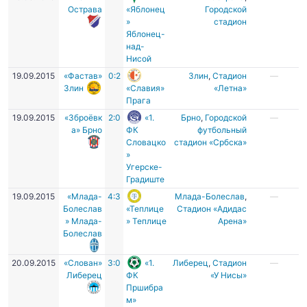
Острава
«Яблонец
Городской
»
стадион
Яблонец-
над-
Нисой
19.09.2015
«Фастав»
0:2
Злин
,
Cтадион
—
Злин
«Славия»
«Летна»
Прага
19.09.2015
«Зброёвк
2:0
«1.
Брно
,
Городской
—
а» Брно
ФК
футбольный
Словацко
стадион «Србска»
»
Угерске-
Градиште
19.09.2015
«Млада-
4:3
Млада-Болеслав
,
—
Болеслав
«Теплице
Стадион «Адидас
» Млада-
» Теплице
Арена»
Болеслав
20.09.2015
«Слован»
3:0
«1.
Либерец
,
Стадион
—
Либерец
ФК
«У Нисы»
Пршибра
м»