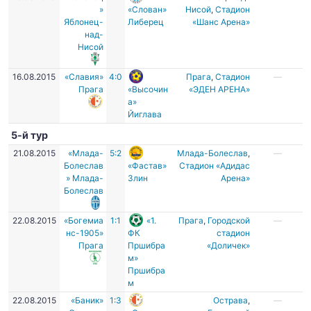
»
«Слован»
Нисой
,
Стадион
Яблонец-
Либерец
«Шанс Арена»
над-
Нисой
16.08.2015
«Славия»
4:0
Прага
,
Стадион
—
Прага
«Высочин
«ЭДЕН АРЕНА»
а»
Йиглава
5-й тур
21.08.2015
«Млада-
5:2
Млада-Болеслав
,
—
Болеслав
«Фастав»
Стадион «Адидас
» Млада-
Злин
Арена»
Болеслав
22.08.2015
«Богемиа
1:1
«1.
Прага
,
Городской
—
нс-1905»
ФК
стадион
Прага
Пршибра
«Доличек»
м»
Пршибра
м
22.08.2015
«Баник»
1:3
Острава
,
—