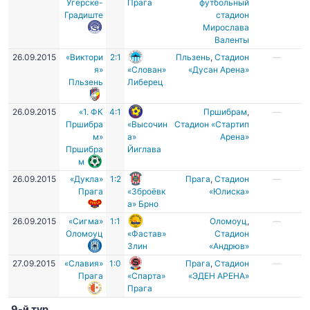
Угерске-
Прага
футбольный
Градиште
стадион
Мирослава
Валенты
26.09.2015
«Виктори
2:1
Пльзень
,
Стадион
—
я»
«Слован»
«Дусан Арена»
Пльзень
Либерец
26.09.2015
«1. ФК
4:1
Пршибрам
,
—
Пршибра
«Высочин
Стадион «Стартип
м»
а»
Арена»
Пршибра
Йиглава
м
26.09.2015
«Дукла»
1:2
Прага
,
Стадион
—
Прага
«Зброёвк
«Юлиска»
а» Брно
26.09.2015
«Сигма»
1:1
Оломоуц
,
—
Оломоуц
«Фастав»
Стадион
Злин
«Андрюв»
27.09.2015
«Славия»
1:0
Прага
,
Стадион
—
Прага
«Спарта»
«ЭДЕН АРЕНА»
Прага
9-й тур