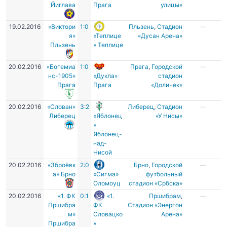
Йиглава
Прага
улицы»
19.02.2016
«Виктори
1:0
Пльзень
,
Стадион
—
я»
«Теплице
«Дусан Арена»
Пльзень
» Теплице
20.02.2016
«Богемиа
1:0
Прага
,
Городской
—
нс-1905»
«Дукла»
стадион
Прага
Прага
«Доличек»
20.02.2016
«Слован»
3:2
Либерец
,
Стадион
—
Либерец
«Яблонец
«У Нисы»
»
Яблонец-
над-
Нисой
20.02.2016
«Зброёвк
2:0
Брно
,
Городской
—
а» Брно
«Сигма»
футбольный
Оломоуц
стадион «Србска»
20.02.2016
«1. ФК
0:1
«1.
Пршибрам
,
—
Пршибра
ФК
Стадион «Энергон
м»
Словацко
Арена»
Пршибра
»