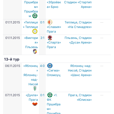
Пршибра
«Зброёвк
Стадион «Стартип
м»
а» Брно
Арена»
Пршибра
м
01.11.2015
«Теплице
0:1
Теплице
,
Стадион
—
» Теплице
«Славия»
«На Стинадлех»
Прага
01.11.2015
«Виктори
2:1
Пльзень
,
Стадион
—
я»
«Спарта»
«Дусан Арена»
Пльзень
Прага
13-й тур
06.11.2015
«Яблонец
4:0
Яблонец-над-
—
»
«Сигма»
Нисой
,
Стадион
Яблонец-
Оломоуц
«Шанс Арена»
над-
Нисой
07.11.2015
«Дукла»
0:1
«1.
Прага
,
Стадион
—
Прага
ФК
«Юлиска»
Пршибра
м»
Пршибра