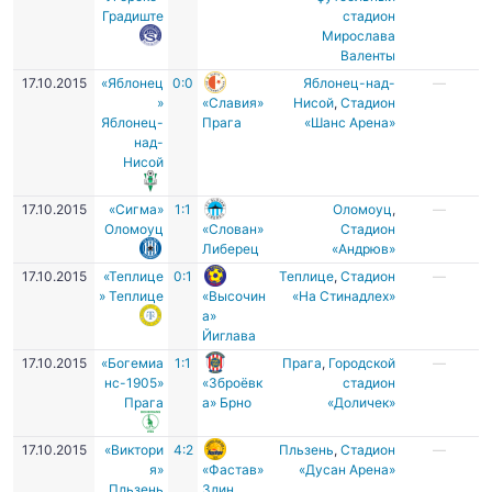
Градиште
стадион
Мирослава
Валенты
17.10.2015
«Яблонец
0:0
Яблонец-над-
—
»
«Славия»
Нисой
,
Стадион
Яблонец-
Прага
«Шанс Арена»
над-
Нисой
17.10.2015
«Сигма»
1:1
Оломоуц
,
—
Оломоуц
«Слован»
Стадион
Либерец
«Андрюв»
17.10.2015
«Теплице
0:1
Теплице
,
Стадион
—
» Теплице
«Высочин
«На Стинадлех»
а»
Йиглава
17.10.2015
«Богемиа
1:1
Прага
,
Городской
—
нс-1905»
«Зброёвк
стадион
Прага
а» Брно
«Доличек»
17.10.2015
«Виктори
4:2
Пльзень
,
Стадион
—
я»
«Фастав»
«Дусан Арена»
Пльзень
Злин