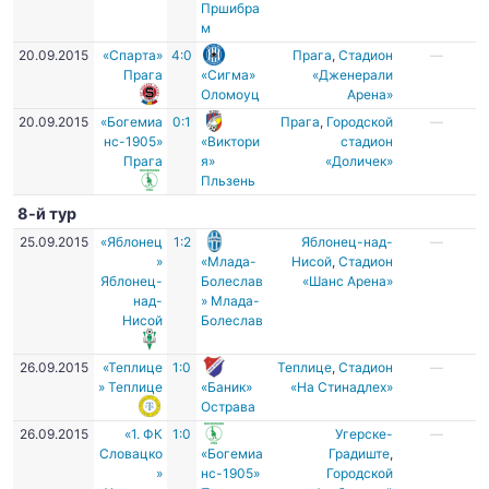
Пршибра
м
20.09.2015
«Спарта»
4:0
Прага
,
Стадион
—
Прага
«Сигма»
«Дженерали
Оломоуц
Арена»
20.09.2015
«Богемиа
0:1
Прага
,
Городской
—
нс-1905»
«Виктори
стадион
Прага
я»
«Доличек»
Пльзень
8-й тур
25.09.2015
«Яблонец
1:2
Яблонец-над-
—
»
«Млада-
Нисой
,
Стадион
Яблонец-
Болеслав
«Шанс Арена»
над-
» Млада-
Нисой
Болеслав
26.09.2015
«Теплице
1:0
Теплице
,
Стадион
—
» Теплице
«Баник»
«На Стинадлех»
Острава
26.09.2015
«1. ФК
1:0
Угерске-
—
Словацко
«Богемиа
Градиште
,
»
нс-1905»
Городской