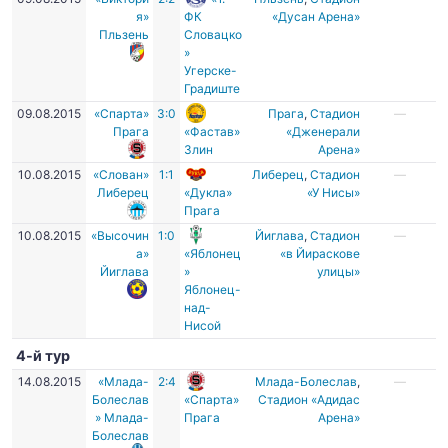
я»
ФК
«Дусан Арена»
Пльзень
Словацко
»
Угерске-
Градиште
09.08.2015
«Спарта»
3:0
Прага
,
Стадион
—
Прага
«Фастав»
«Дженерали
Злин
Арена»
10.08.2015
«Слован»
1:1
Либерец
,
Стадион
—
Либерец
«Дукла»
«У Нисы»
Прага
10.08.2015
«Высочин
1:0
Йиглава
,
Стадион
—
а»
«Яблонец
«в Йираскове
Йиглава
»
улицы»
Яблонец-
над-
Нисой
4-й тур
14.08.2015
«Млада-
2:4
Млада-Болеслав
,
—
Болеслав
«Спарта»
Стадион «Адидас
» Млада-
Прага
Арена»
Болеслав