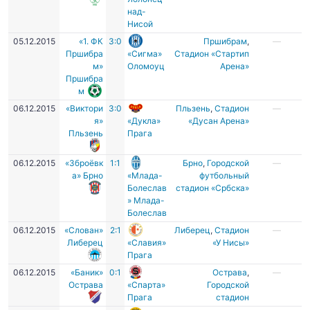
над-
Нисой
05.12.2015
«1. ФК
3:0
Пршибрам
,
—
Пршибра
«Сигма»
Стадион «Стартип
м»
Оломоуц
Арена»
Пршибра
м
06.12.2015
«Виктори
3:0
Пльзень
,
Стадион
—
я»
«Дукла»
«Дусан Арена»
Пльзень
Прага
06.12.2015
«Зброёвк
1:1
Брно
,
Городской
—
а» Брно
«Млада-
футбольный
Болеслав
стадион «Србска»
» Млада-
Болеслав
06.12.2015
«Слован»
2:1
Либерец
,
Стадион
—
Либерец
«Славия»
«У Нисы»
Прага
06.12.2015
«Баник»
0:1
Острава
,
—
Острава
«Спарта»
Городской
Прага
стадион