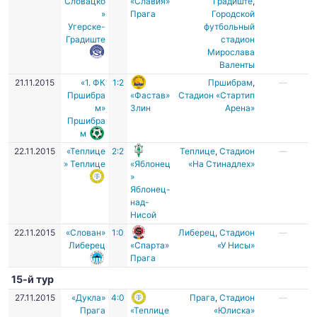
Словацко
«Славия»
Градиште
,
»
Прага
Городской
Угерске-
футбольный
Градиште
стадион
Мирослава
Валенты
21.11.2015
«1. ФК
1:2
Пршибрам
,
—
Пршибра
«Фастав»
Стадион «Стартип
м»
Злин
Арена»
Пршибра
м
22.11.2015
«Теплице
2:2
Теплице
,
Стадион
—
» Теплице
«Яблонец
«На Стинадлех»
»
Яблонец-
над-
Нисой
22.11.2015
«Слован»
1:0
Либерец
,
Стадион
—
Либерец
«Спарта»
«У Нисы»
Прага
15-й тур
27.11.2015
«Дукла»
4:0
Прага
,
Стадион
—
Прага
«Теплице
«Юлиска»