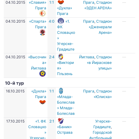
04.10.2015
«Славия»
1:1
Прага
,
Стадион
—
Прага
«Дукла»
«ЭДЕН АРЕНА»
Прага
04.10.2015
«Спарта»
4:0
«1.
Прага
,
Стадион
—
Прага
ФК
«Дженерали
Словацко
Арена»
»
Угерске-
Градиште
04.10.2015
«Высочин
2:4
Йиглава
,
Стадион
—
а»
«Виктори
«в Йираскове
Йиглава
я»
улицы»
Пльзень
10-й тур
16.10.2015
«Дукла»
1:1
Прага
,
Стадион
—
Прага
«Млада-
«Юлиска»
Болеслав
» Млада-
Болеслав
17.10.2015
«1. ФК
2:1
Угерске-
—
Словацко
«Баник»
Градиште
,
»
Острава
Городской
Угерске-
футбольный