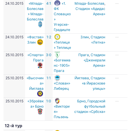
24.10.2015
«Млада-
4:1
«1.
Млада-Болеслав
,
—
Болеслав
ФК
Стадион «Адидас
» Млада-
Словацко
Арена»
Болеслав
»
Угерске-
Градиште
24.10.2015
«Фастав»
1:2
Злин
,
Cтадион
—
Злин
«Теплице
«Летна»
» Теплице
25.10.2015
«Спарта»
3:0
Прага
,
Стадион
—
Прага
«Богемиа
«Дженерали
нс-1905»
Арена»
Прага
25.10.2015
«Высочин
1:1
Йиглава
,
Стадион
—
а»
«Слован»
«в Йираскове
Йиглава
Либерец
улицы»
25.10.2015
«Зброёвк
1:0
Брно
,
Городской
—
а» Брно
«Виктори
футбольный
я»
стадион «Србска»
Пльзень
12-й тур