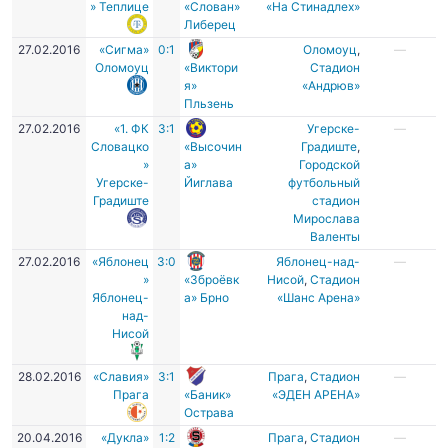
» Теплице
«Слован»
«На Стинадлех»
Либерец
27.02.2016
«Сигма»
0:1
Оломоуц
,
—
Оломоуц
«Виктори
Стадион
я»
«Андрюв»
Пльзень
27.02.2016
«1. ФК
3:1
Угерске-
—
Словацко
«Высочин
Градиште
,
»
а»
Городской
Угерске-
Йиглава
футбольный
Градиште
стадион
Мирослава
Валенты
27.02.2016
«Яблонец
3:0
Яблонец-над-
—
»
«Зброёвк
Нисой
,
Стадион
Яблонец-
а» Брно
«Шанс Арена»
над-
Нисой
28.02.2016
«Славия»
3:1
Прага
,
Стадион
—
Прага
«Баник»
«ЭДЕН АРЕНА»
Острава
20.04.2016
«Дукла»
1:2
Прага
,
Стадион
—