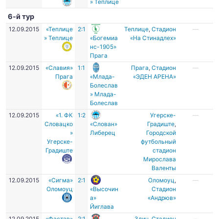
» Теплице
6-й тур
12.09.2015
«Теплице
2:1
Теплице
,
Стадион
—
» Теплице
«Богемиа
«На Стинадлех»
нс-1905»
Прага
12.09.2015
«Славия»
1:1
Прага
,
Стадион
—
Прага
«Млада-
«ЭДЕН АРЕНА»
Болеслав
» Млада-
Болеслав
12.09.2015
«1. ФК
1:2
Угерске-
—
Словацко
«Слован»
Градиште
,
»
Либерец
Городской
Угерске-
футбольный
Градиште
стадион
Мирослава
Валенты
12.09.2015
«Сигма»
2:1
Оломоуц
,
—
Оломоуц
«Высочин
Стадион
а»
«Андрюв»
Йиглава
12.09.2015
«Фастав»
2:1
Злин
,
Cтадион
—