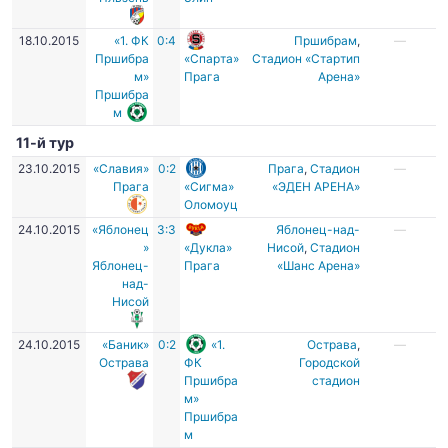
18.10.2015
«1. ФК
0:4
Пршибрам
,
—
Пршибра
«Спарта»
Стадион «Стартип
м»
Прага
Арена»
Пршибра
м
11-й тур
23.10.2015
«Славия»
0:2
Прага
,
Стадион
—
Прага
«Сигма»
«ЭДЕН АРЕНА»
Оломоуц
24.10.2015
«Яблонец
3:3
Яблонец-над-
—
»
«Дукла»
Нисой
,
Стадион
Яблонец-
Прага
«Шанс Арена»
над-
Нисой
24.10.2015
«Баник»
0:2
«1.
Острава
,
—
Острава
ФК
Городской
Пршибра
стадион
м»
Пршибра
м