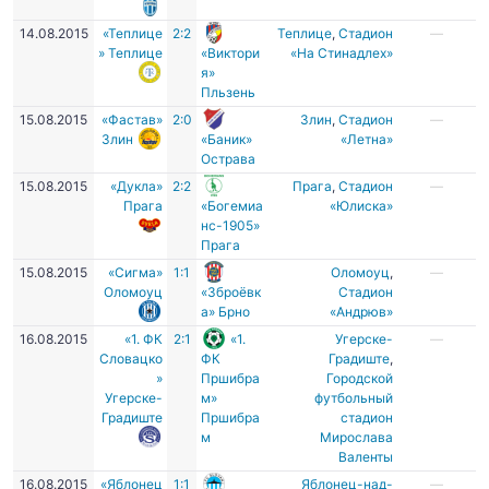
14.08.2015
«Теплице
2:2
Теплице
,
Стадион
—
» Теплице
«Виктори
«На Стинадлех»
я»
Пльзень
15.08.2015
«Фастав»
2:0
Злин
,
Cтадион
—
Злин
«Баник»
«Летна»
Острава
15.08.2015
«Дукла»
2:2
Прага
,
Стадион
—
Прага
«Богемиа
«Юлиска»
нс-1905»
Прага
15.08.2015
«Сигма»
1:1
Оломоуц
,
—
Оломоуц
«Зброёвк
Стадион
а» Брно
«Андрюв»
16.08.2015
«1. ФК
2:1
«1.
Угерске-
—
Словацко
ФК
Градиште
,
»
Пршибра
Городской
Угерске-
м»
футбольный
Градиште
Пршибра
стадион
м
Мирослава
Валенты
16.08.2015
«Яблонец
1:1
Яблонец-над-
—