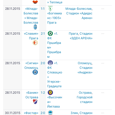
» Теплице
28.11.2015
«Млада-
1:1
Млада-Болеслав
,
—
Болеслав
«Богемиа
Стадион «Адидас
» Млада-
нс-1905»
Арена»
Болеслав
Прага
28.11.2015
«Славия»
2:1
«1.
Прага
,
Стадион
—
Прага
ФК
«ЭДЕН АРЕНА»
Пршибра
м»
Пршибра
м
28.11.2015
«Сигма»
2:0
«1.
Оломоуц
,
—
Оломоуц
ФК
Стадион
Словацко
«Андрюв»
»
Угерске-
Градиште
28.11.2015
«Баник»
1:2
Острава
,
—
Острава
«Высочин
Городской
а»
стадион
Йиглава
30.11.2015
«Фастав»
2:0
Злин
,
Cтадион
—