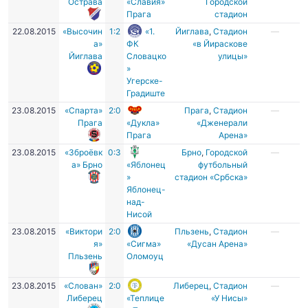
Острава
«Славия»
Городской
Прага
стадион
22.08.2015
«Высочин
1:2
«1.
Йиглава
,
Стадион
—
а»
ФК
«в Йираскове
Йиглава
Словацко
улицы»
»
Угерске-
Градиште
23.08.2015
«Спарта»
2:0
Прага
,
Стадион
—
Прага
«Дукла»
«Дженерали
Прага
Арена»
23.08.2015
«Зброёвк
0:3
Брно
,
Городской
—
а» Брно
«Яблонец
футбольный
»
стадион «Србска»
Яблонец-
над-
Нисой
23.08.2015
«Виктори
2:0
Пльзень
,
Стадион
—
я»
«Сигма»
«Дусан Арена»
Пльзень
Оломоуц
23.08.2015
«Слован»
2:0
Либерец
,
Стадион
—
Либерец
«Теплице
«У Нисы»