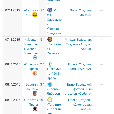
м
07.11.2015
«Фастав»
2:1
«1.
Злин
,
Cтадион
—
Злин
ФК
«Летна»
Словацко
»
Угерске-
Градиште
07.11.2015
«Млада-
6:1
Млада-Болеслав
,
—
Болеслав
«Высочин
Стадион «Адидас
» Млада-
а»
Арена»
Болеслав
Йиглава
08.11.2015
«Славия»
2:2
Прага
,
Стадион
—
Прага
«Богемиа
«ЭДЕН АРЕНА»
нс-1905»
Прага
08.11.2015
«Зброёвк
3:1
Брно
,
Городской
—
а» Брно
«Слован»
футбольный
Либерец
стадион «Србска»
08.11.2015
«Спарта»
3:1
Прага
,
Стадион
—
Прага
«Теплице
«Дженерали
» Теплице
Арена»