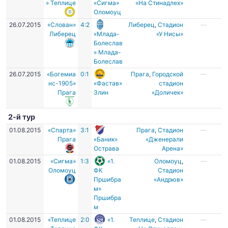
» Теплице
«Сигма»
«На Стинадлех»
Оломоуц
26.07.2015
«Слован»
4:2
Либерец
,
Стадион
—
Либерец
«Млада-
«У Нисы»
Болеслав
» Млада-
Болеслав
26.07.2015
«Богемиа
0:1
Прага
,
Городской
—
нс-1905»
«Фастав»
стадион
Прага
Злин
«Доличек»
2-й тур
01.08.2015
«Спарта»
3:1
Прага
,
Стадион
—
Прага
«Баник»
«Дженерали
Острава
Арена»
01.08.2015
«Сигма»
1:3
«1.
Оломоуц
,
—
Оломоуц
ФК
Стадион
Пршибра
«Андрюв»
м»
Пршибра
м
01.08.2015
«Теплице
2:0
«1.
Теплице
,
Стадион
—