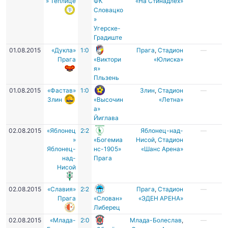
» Теплице
ФК
«На Стинадлех»
Словацко
»
Угерске-
Градиште
01.08.2015
«Дукла»
1:0
Прага
,
Стадион
—
Прага
«Виктори
«Юлиска»
я»
Пльзень
01.08.2015
«Фастав»
1:0
Злин
,
Cтадион
—
Злин
«Высочин
«Летна»
а»
Йиглава
02.08.2015
«Яблонец
2:2
Яблонец-над-
—
»
«Богемиа
Нисой
,
Стадион
Яблонец-
нс-1905»
«Шанс Арена»
над-
Прага
Нисой
02.08.2015
«Славия»
2:2
Прага
,
Стадион
—
Прага
«Слован»
«ЭДЕН АРЕНА»
Либерец
02.08.2015
«Млада-
2:0
Млада-Болеслав
,
—