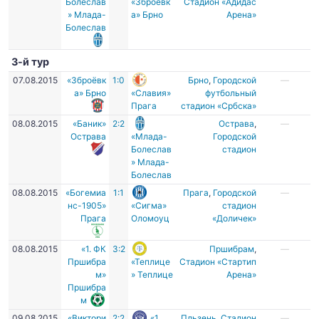
Болеслав
«Зброёвк
Стадион «Адидас
» Млада-
а» Брно
Арена»
Болеслав
3-й тур
07.08.2015
«Зброёвк
1:0
Брно
,
Городской
—
а» Брно
«Славия»
футбольный
Прага
стадион «Србска»
08.08.2015
«Баник»
2:2
Острава
,
—
Острава
«Млада-
Городской
Болеслав
стадион
» Млада-
Болеслав
08.08.2015
«Богемиа
1:1
Прага
,
Городской
—
нс-1905»
«Сигма»
стадион
Прага
Оломоуц
«Доличек»
08.08.2015
«1. ФК
3:2
Пршибрам
,
—
Пршибра
«Теплице
Стадион «Стартип
м»
» Теплице
Арена»
Пршибра
м
09.08.2015
«Виктори
2:2
«1.
Пльзень
,
Стадион
—