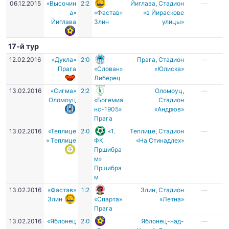
06.12.2015
«Высочин
2:2
Йиглава
,
Стадион
—
а»
«Фастав»
«в Йираскове
Йиглава
Злин
улицы»
17-й тур
12.02.2016
«Дукла»
2:0
Прага
,
Стадион
—
Прага
«Слован»
«Юлиска»
Либерец
13.02.2016
«Сигма»
2:2
Оломоуц
,
—
Оломоуц
«Богемиа
Стадион
нс-1905»
«Андрюв»
Прага
13.02.2016
«Теплице
2:0
«1.
Теплице
,
Стадион
—
» Теплице
ФК
«На Стинадлех»
Пршибра
м»
Пршибра
м
13.02.2016
«Фастав»
1:2
Злин
,
Cтадион
—
Злин
«Спарта»
«Летна»
Прага
13.02.2016
«Яблонец
2:0
Яблонец-над-
—