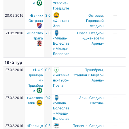
м
Угерске-
Градиште
20.02.2016
«Баник»
3:0
Острава
,
—
Острава
«Фастав»
Городской
Злин
стадион
21.02.2016
«Спарта»
2:0
Прага
,
Стадион
—
Прага
«Млада-
«Дженерали
Болеслав
Арена»
» Млада-
Болеслав
19-й тур
27.02.2016
«1. ФК
0:0
Пршибрам
,
—
Пршибра
«Богемиа
Стадион «Энергон
м»
нс-1905»
Арена»
Пршибра
Прага
м
27.02.2016
«Фастав»
0:2
Злин
,
Cтадион
—
Злин
«Млада-
«Летна»
Болеслав
» Млада-
Болеслав
27.02.2016
«Теплице
0:3
Теплице
,
Стадион
—