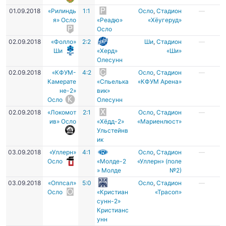
01.09.2018
«Рилиндь
1:1
Осло
,
Стадион
—
я» Осло
«Реадю»
«Хёугеруд»
Осло
02.09.2018
«Фолло»
2:2
Ши
,
Стадион
—
Ши
«Херд»
«Ши»
Олесунн
02.09.2018
«КФУМ-
4:2
Осло
,
Стадион
—
Камерате
«Спьелька
«КФУМ Арена»
не-2»
вик»
Осло
Олесунн
02.09.2018
«Локомот
2:1
Осло
,
Стадион
—
ив» Осло
«Хёдд-2»
«Мариенлюст»
Ульстейнв
ик
03.09.2018
«Уллерн»
4:1
Осло
,
Стадион
—
Осло
«Молде-2
«Уллерн» (поле
» Молде
№2)
03.09.2018
«Оппсал»
5:0
Осло
,
Стадион
—
Осло
«Кристиан
«Трасоп»
сунн-2»
Кристианс
унн