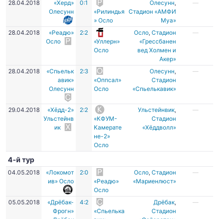
28.04.2018
«Херд»
0:1
Олесунн
,
—
Олесунн
«Рилиндья
Стадион «АМФИ
» Осло
Муа»
28.04.2018
«Реадю»
2:2
Осло
,
Стадион
—
Осло
«Уллерн»
«Грессбанен
Осло
вед Холмен и
Акер»
28.04.2018
«Спьельк
2:3
Олесунн
,
—
авик»
«Оппсал»
Стадион
Олесунн
Осло
«Спьелькавик»
29.04.2018
«Хёдд-2»
2:2
Ульстейнвик
,
—
Ульстейнв
«КФУМ-
Стадион
ик
Камерате
«Хёддволл»
не-2»
Осло
4-й тур
04.05.2018
«Локомот
2:0
Осло
,
Стадион
—
ив» Осло
«Реадю»
«Мариенлюст»
Осло
05.05.2018
«Дрёбак-
4:2
Дрёбак
,
—
Фрогн»
«Спьелька
Стадион