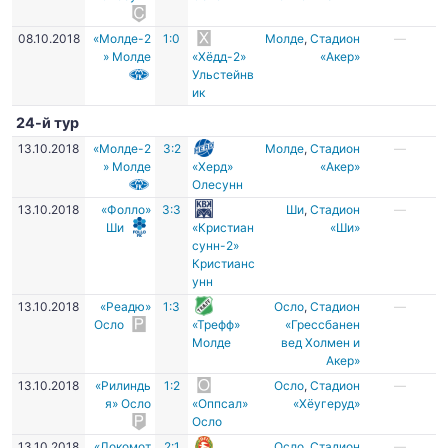
08.10.2018
«Молде-2
1:0
Молде
,
Стадион
—
» Молде
«Хёдд-2»
«Акер»
Ульстейнв
ик
24-й тур
13.10.2018
«Молде-2
3:2
Молде
,
Стадион
—
» Молде
«Херд»
«Акер»
Олесунн
13.10.2018
«Фолло»
3:3
Ши
,
Стадион
—
Ши
«Кристиан
«Ши»
сунн-2»
Кристианс
унн
13.10.2018
«Реадю»
1:3
Осло
,
Стадион
—
Осло
«Трефф»
«Грессбанен
Молде
вед Холмен и
Акер»
13.10.2018
«Рилиндь
1:2
Осло
,
Стадион
—
я» Осло
«Оппсал»
«Хёугеруд»
Осло
13.10.2018
«Локомот
2:1
Осло
,
Стадион
—