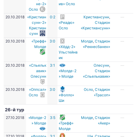
не-2»
ив» Осло
Осло
20.10.2018
«Кристиан
0:2
Кристиансунн
,
—
сунн-2»
«Реадю»
Стадион
Кристиан
Осло
«Кристиансунн»
сунн
20.10.2018
«Трефф»
3:0
Молде
,
Стадион
—
Молде
«Хёдд-2»
«Рекнесбанен»
Ульстейнв
ик
20.10.2018
«Спьельк
3:1
Олесунн
,
—
авик»
«Молде-2
Стадион
Олесунн
» Молде
«Спьелькавик»
20.10.2018
«Оппсал»
3:0
Осло
,
Стадион
—
Осло
«Фолло»
«Трасоп»
Ши
26-й тур
27.10.2018
«Молде-2
3:5
Молде
,
Стадион
—
» Молде
«Трефф»
«Акер»
Молде
27.10.2018
«Фолло»
3:1
Ши
,
Стадион
—