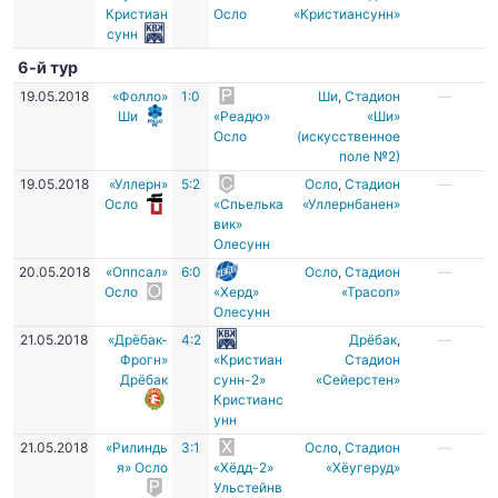
Кристиан
Осло
«Кристиансунн»
сунн
6-й тур
19.05.2018
«Фолло»
1:0
Ши
,
Стадион
—
Ши
«Реадю»
«Ши»
Осло
(искусственное
поле №2)
19.05.2018
«Уллерн»
5:2
Осло
,
Стадион
—
Осло
«Спьелька
«Уллернбанен»
вик»
Олесунн
20.05.2018
«Оппсал»
6:0
Осло
,
Стадион
—
Осло
«Херд»
«Трасоп»
Олесунн
21.05.2018
«Дрёбак-
4:2
Дрёбак
,
—
Фрогн»
«Кристиан
Стадион
Дрёбак
сунн-2»
«Сейерстен»
Кристианс
унн
21.05.2018
«Рилиндь
3:1
Осло
,
Стадион
—
я» Осло
«Хёдд-2»
«Хёугеруд»
Ульстейнв