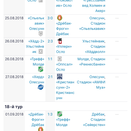
Осло
«Локомот
«Грессбанен
ив» Осло
вед Холмен и
Акер»
25.08.2018
«Спьельк
3:0
Олесунн
,
—
авик»
«Дрёбак-
Стадион
Олесунн
Фрогн»
«Спьелькавик»
Дрёбак
26.08.2018
«Хёдд-2»
2:3
Ульстейнвик
,
—
Ульстейнв
«Уллерн»
Стадион
ик
Осло
«Хёддволл»
26.08.2018
«Трефф»
1:1
Молде
,
Стадион
—
Молде
«Оппсал»
«Рекнесбанен»
Осло
27.08.2018
«Херд»
2:1
Олесунн
,
—
Олесунн
«Кристиан
Стадион «АМФИ
сунн-2»
Муа»
Кристианс
унн
18-й тур
01.09.2018
«Дрёбак-
1:3
Дрёбак
,
—
Фрогн»
«Трефф»
Стадион
Дрёбак
Молде
«Сейерстен»