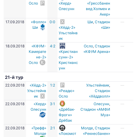
Осло
«Херд»
«Грессбанен
Олесунн
вед Холмен и
Акер»
17.09.2018
«Фолло»
0:0
Ши
,
Стадион
—
Ши
«Хёдд-2»
«Ши»
Ульстейнв
ик
18.09.2018
«КФУМ-
4:2
Осло
,
Стадион
—
Камерате
«Кристиан
«КФУМ Арена»
не-2»
сунн-2»
Осло
Кристианс
унн
21-й тур
22.09.2018
«Хёдд-2»
1:2
Ульстейнвик
,
—
Ульстейнв
«Реадю»
Стадион
ик
Осло
«Хёддволл»
22.09.2018
«Херд»
3:1
Олесунн
,
—
Олесунн
«Дрёбак-
Стадион «АМФИ
Фрогн»
Муа»
Дрёбак
22.09.2018
«Трефф»
2:1
Молде
,
Стадион
—
Молде
«Локомот
«Рекнесбанен»