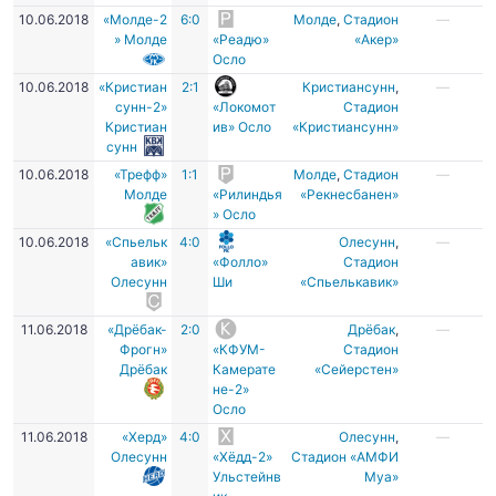
10.06.2018
«Молде-2
6:0
Молде
,
Стадион
—
» Молде
«Реадю»
«Акер»
Осло
10.06.2018
«Кристиан
2:1
Кристиансунн
,
—
сунн-2»
«Локомот
Стадион
Кристиан
ив» Осло
«Кристиансунн»
сунн
10.06.2018
«Трефф»
1:1
Молде
,
Стадион
—
Молде
«Рилиндья
«Рекнесбанен»
» Осло
10.06.2018
«Спьельк
4:0
Олесунн
,
—
авик»
«Фолло»
Стадион
Олесунн
Ши
«Спьелькавик»
11.06.2018
«Дрёбак-
2:0
Дрёбак
,
—
Фрогн»
«КФУМ-
Стадион
Дрёбак
Камерате
«Сейерстен»
не-2»
Осло
11.06.2018
«Херд»
4:0
Олесунн
,
—
Олесунн
«Хёдд-2»
Стадион «АМФИ
Ульстейнв
Муа»