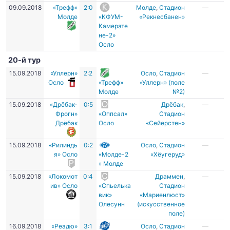
09.09.2018
«Трефф»
2:0
Молде
,
Стадион
—
Молде
«КФУМ-
«Рекнесбанен»
Камерате
не-2»
Осло
20-й тур
15.09.2018
«Уллерн»
2:2
Осло
,
Стадион
—
Осло
«Трефф»
«Уллерн» (поле
Молде
№2)
15.09.2018
«Дрёбак-
0:5
Дрёбак
,
—
Фрогн»
«Оппсал»
Стадион
Дрёбак
Осло
«Сейерстен»
15.09.2018
«Рилиндь
0:2
Осло
,
Стадион
—
я» Осло
«Молде-2
«Хёугеруд»
» Молде
15.09.2018
«Локомот
0:4
Драммен
,
—
ив» Осло
«Спьелька
Стадион
вик»
«Мариенлюст»
Олесунн
(искусственное
поле)
16.09.2018
«Реадю»
3:1
Осло
,
Стадион
—