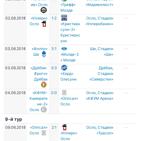
ив» Осло
«Трефф»
«Мариенлюст»
Молде
02.06.2018
«Уллерн»
1:2
Осло
,
Стадион
—
Осло
«Кристиан
«Уллернбанен»
сунн-2»
Кристианс
унн
03.06.2018
«Фолло»
3:1
Ши
,
Стадион
—
Ши
«Молде-2
«Ши»
» Молде
03.06.2018
«Дрёбак-
5:3
Дрёбак
,
—
Фрогн»
«Херд»
Стадион
Дрёбак
Олесунн
«Сейерстен»
04.06.2018
«КФУМ-
0:0
Осло
,
Стадион
—
Камерате
«Оппсал»
«КФУМ Арена»
не-2»
Осло
Осло
9-й тур
09.06.2018
«Оппсал»
2:1
Осло
,
Стадион
—
Осло
«Уллерн»
«Трасоп»
Осло