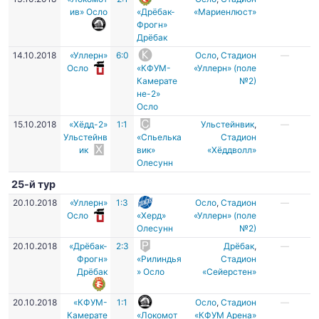
ив» Осло
«Дрёбак-
«Мариенлюст»
Фрогн»
Дрёбак
14.10.2018
«Уллерн»
6:0
Осло
,
Стадион
—
Осло
«КФУМ-
«Уллерн» (поле
Камерате
№2)
не-2»
Осло
15.10.2018
«Хёдд-2»
1:1
Ульстейнвик
,
—
Ульстейнв
«Спьелька
Стадион
ик
вик»
«Хёддволл»
Олесунн
25-й тур
20.10.2018
«Уллерн»
1:3
Осло
,
Стадион
—
Осло
«Херд»
«Уллерн» (поле
Олесунн
№2)
20.10.2018
«Дрёбак-
2:3
Дрёбак
,
—
Фрогн»
«Рилиндья
Стадион
Дрёбак
» Осло
«Сейерстен»
20.10.2018
«КФУМ-
1:1
Осло
,
Стадион
—
Камерате
«Локомот
«КФУМ Арена»