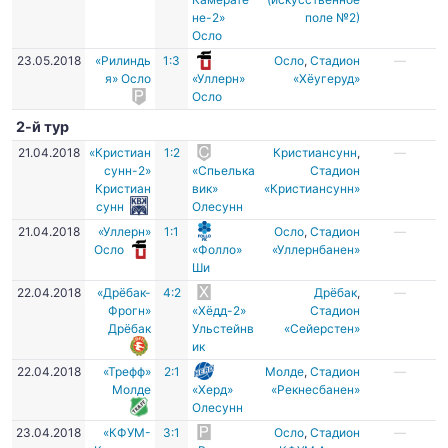
не-2»
поле №2)
Осло
23.05.2018
«Рилиндь
1:3
Осло
,
Стадион
—
я» Осло
«Уллерн»
«Хёугеруд»
Осло
2-й тур
21.04.2018
«Кристиан
1:2
Кристиансунн
,
—
сунн-2»
«Спьелька
Стадион
Кристиан
вик»
«Кристиансунн»
сунн
Олесунн
21.04.2018
«Уллерн»
1:1
Осло
,
Стадион
—
Осло
«Фолло»
«Уллернбанен»
Ши
22.04.2018
«Дрёбак-
4:2
Дрёбак
,
—
Фрогн»
«Хёдд-2»
Стадион
Дрёбак
Ульстейнв
«Сейерстен»
ик
22.04.2018
«Трефф»
2:1
Молде
,
Стадион
—
Молде
«Херд»
«Рекнесбанен»
Олесунн
23.04.2018
«КФУМ-
3:1
Осло
,
Стадион
—