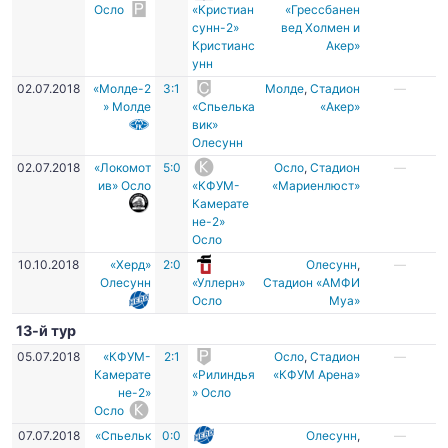
Осло
«Кристиан
«Грессбанен
сунн-2»
вед Холмен и
Кристианс
Акер»
унн
02.07.2018
«Молде-2
3:1
Молде
,
Стадион
—
» Молде
«Спьелька
«Акер»
вик»
Олесунн
02.07.2018
«Локомот
5:0
Осло
,
Стадион
—
ив» Осло
«КФУМ-
«Мариенлюст»
Камерате
не-2»
Осло
10.10.2018
«Херд»
2:0
Олесунн
,
—
Олесунн
«Уллерн»
Стадион «АМФИ
Осло
Муа»
13-й тур
05.07.2018
«КФУМ-
2:1
Осло
,
Стадион
—
Камерате
«Рилиндья
«КФУМ Арена»
не-2»
» Осло
Осло
07.07.2018
«Спьельк
0:0
Олесунн
,
—