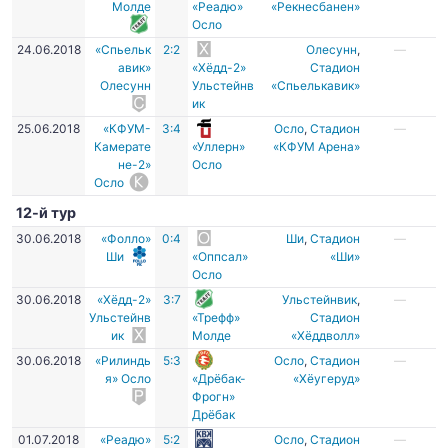
Молде
«Реадю»
«Рекнесбанен»
Осло
24.06.2018
«Спьельк
2:2
Олесунн
,
—
авик»
«Хёдд-2»
Стадион
Олесунн
Ульстейнв
«Спьелькавик»
ик
25.06.2018
«КФУМ-
3:4
Осло
,
Стадион
—
Камерате
«Уллерн»
«КФУМ Арена»
не-2»
Осло
Осло
12-й тур
30.06.2018
«Фолло»
0:4
Ши
,
Стадион
—
Ши
«Оппсал»
«Ши»
Осло
30.06.2018
«Хёдд-2»
3:7
Ульстейнвик
,
—
Ульстейнв
«Трефф»
Стадион
ик
Молде
«Хёддволл»
30.06.2018
«Рилиндь
5:3
Осло
,
Стадион
—
я» Осло
«Дрёбак-
«Хёугеруд»
Фрогн»
Дрёбак
01.07.2018
«Реадю»
5:2
Осло
,
Стадион
—