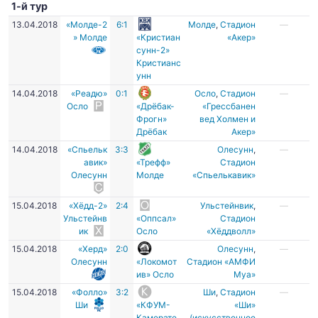
1-й тур
13.04.2018
«Молде-2
6:1
Молде
,
Стадион
—
» Молде
«Кристиан
«Акер»
сунн-2»
Кристианс
унн
14.04.2018
«Реадю»
0:1
Осло
,
Стадион
—
Осло
«Дрёбак-
«Грессбанен
Фрогн»
вед Холмен и
Дрёбак
Акер»
14.04.2018
«Спьельк
3:3
Олесунн
,
—
авик»
«Трефф»
Стадион
Олесунн
Молде
«Спьелькавик»
15.04.2018
«Хёдд-2»
2:4
Ульстейнвик
,
—
Ульстейнв
«Оппсал»
Стадион
ик
Осло
«Хёддволл»
15.04.2018
«Херд»
2:0
Олесунн
,
—
Олесунн
«Локомот
Стадион «АМФИ
ив» Осло
Муа»
15.04.2018
«Фолло»
3:2
Ши
,
Стадион
—
Ши
«КФУМ-
«Ши»
Камерате
(искусственное