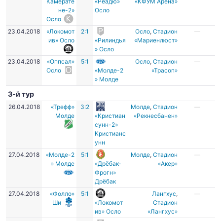
Камерате
«Реадю»
«КФУМ Арена»
не-2»
Осло
Осло
23.04.2018
«Локомот
2:1
Осло
,
Стадион
—
ив» Осло
«Рилиндья
«Мариенлюст»
» Осло
23.04.2018
«Оппсал»
5:1
Осло
,
Стадион
—
Осло
«Молде-2
«Трасоп»
» Молде
3-й тур
26.04.2018
«Трефф»
3:2
Молде
,
Стадион
—
Молде
«Кристиан
«Рекнесбанен»
сунн-2»
Кристианс
унн
27.04.2018
«Молде-2
5:1
Молде
,
Стадион
—
» Молде
«Дрёбак-
«Акер»
Фрогн»
Дрёбак
27.04.2018
«Фолло»
5:1
Лангхус
,
—
Ши
«Локомот
Стадион
ив» Осло
«Лангхус»