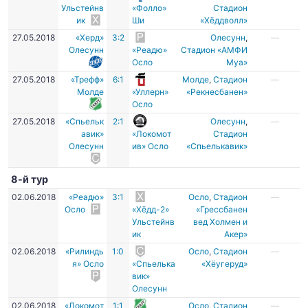
Ульстейнв
«Фолло»
Стадион
ик
Ши
«Хёддволл»
27.05.2018
«Херд»
3:2
Олесунн
,
—
Олесунн
«Реадю»
Стадион «АМФИ
Осло
Муа»
27.05.2018
«Трефф»
6:1
Молде
,
Стадион
—
Молде
«Уллерн»
«Рекнесбанен»
Осло
27.05.2018
«Спьельк
2:1
Олесунн
,
—
авик»
«Локомот
Стадион
Олесунн
ив» Осло
«Спьелькавик»
8-й тур
02.06.2018
«Реадю»
3:1
Осло
,
Стадион
—
Осло
«Хёдд-2»
«Грессбанен
Ульстейнв
вед Холмен и
ик
Акер»
02.06.2018
«Рилиндь
1:0
Осло
,
Стадион
—
я» Осло
«Спьелька
«Хёугеруд»
вик»
Олесунн
02.06.2018
«Локомот
1:1
Осло
,
Стадион
—