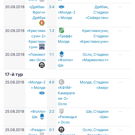
20.08.2018
«Дрёбак-
3:4
Дрёбак
,
—
Фрогн»
«Молде-2
Стадион
Дрёбак
» Молде
«Сейерстен»
20.08.2018
«Кристиан
1:2
Кристиансунн
,
—
сунн-2»
«Трефф»
Стадион
Кристиан
Молде
«Кристиансунн»
сунн
20.08.2018
«Локомот
1:1
Осло
,
Стадион
—
ив» Осло
«Фолло»
«Мариенлюст»
Ши
17-й тур
25.08.2018
«Молде-2
4:0
Молде
,
Стадион
—
» Молде
«КФУМ-
«Акер»
Камерате
не-2»
Осло
25.08.2018
«Фолло»
2:2
Ши
,
Стадион
—
Ши
«Рилиндья
«Ши»
» Осло
25.08.2018
«Реадю»
0:1
Осло
,
Стадион
—