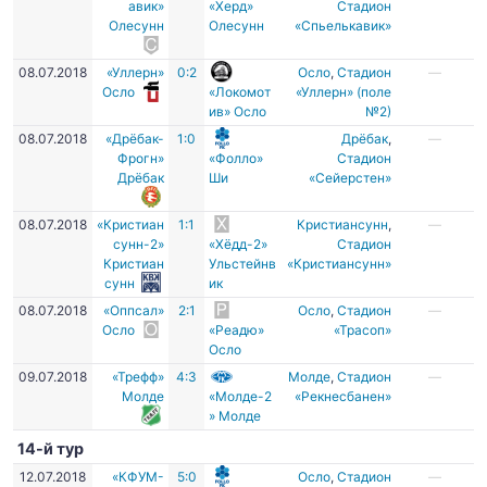
авик»
«Херд»
Стадион
Олесунн
Олесунн
«Спьелькавик»
08.07.2018
«Уллерн»
0:2
Осло
,
Стадион
—
Осло
«Локомот
«Уллерн» (поле
ив» Осло
№2)
08.07.2018
«Дрёбак-
1:0
Дрёбак
,
—
Фрогн»
«Фолло»
Стадион
Дрёбак
Ши
«Сейерстен»
08.07.2018
«Кристиан
1:1
Кристиансунн
,
—
сунн-2»
«Хёдд-2»
Стадион
Кристиан
Ульстейнв
«Кристиансунн»
сунн
ик
08.07.2018
«Оппсал»
2:1
Осло
,
Стадион
—
Осло
«Реадю»
«Трасоп»
Осло
09.07.2018
«Трефф»
4:3
Молде
,
Стадион
—
Молде
«Молде-2
«Рекнесбанен»
» Молде
14-й тур
12.07.2018
«КФУМ-
5:0
Осло
,
Стадион
—