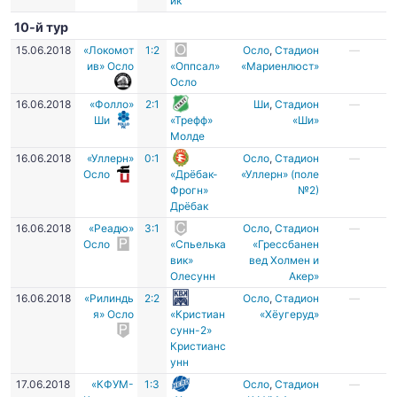
ик
10-й тур
15.06.2018
«Локомот
1:2
Осло
,
Стадион
—
ив» Осло
«Оппсал»
«Мариенлюст»
Осло
16.06.2018
«Фолло»
2:1
Ши
,
Стадион
—
Ши
«Трефф»
«Ши»
Молде
16.06.2018
«Уллерн»
0:1
Осло
,
Стадион
—
Осло
«Дрёбак-
«Уллерн» (поле
Фрогн»
№2)
Дрёбак
16.06.2018
«Реадю»
3:1
Осло
,
Стадион
—
Осло
«Спьелька
«Грессбанен
вик»
вед Холмен и
Олесунн
Акер»
16.06.2018
«Рилиндь
2:2
Осло
,
Стадион
—
я» Осло
«Кристиан
«Хёугеруд»
сунн-2»
Кристианс
унн
17.06.2018
«КФУМ-
1:3
Осло
,
Стадион
—