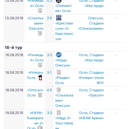
13.08.2018
«Рилиндь
0:2
Осло
,
Стадион
—
я» Осло
«Локомот
«Хёугеруд»
ив» Осло
13.08.2018
«Спьельк
2:0
Олесунн
,
—
авик»
«Кристиан
Стадион
Олесунн
сунн-2»
«Спьелькавик»
Кристианс
унн
16-й тур
16.08.2018
«Рилиндь
3:2
Осло
,
Стадион
—
я» Осло
«Херд»
«Хёугеруд»
Олесунн
18.08.2018
«Уллерн»
3:1
Осло
,
Стадион
—
Осло
«Реадю»
«Уллерн» (поле
Осло
№2)
18.08.2018
«Оппсал»
4:0
Осло
,
Стадион
—
Осло
«Спьелька
«Трасоп»
вик»
Олесунн
19.08.2018
«КФУМ-
3:2
Осло
,
Стадион
—
Камерате
«Хёдд-2»
«КФУМ Арена»
не-2»
Ульстейнв
Осло
ик