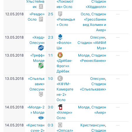
Ульстейнв
«Локомот
Стадион
ик
ив» Осло
«Хёддволл»
12.05.2018
«Реадю»
2:5
Осло
,
Стадион
—
Осло
«Рилиндья
«Грессбанен
» Осло
вед Холмен и
Акер»
13.05.2018
«Херд»
2:3
Олесунн
,
—
Олесунн
«Фолло»
Стадион «АМФИ
Ши
Муа»
13.05.2018
«Трефф»
1:1
Молде
,
Стадион
—
Молде
«Дрёбак-
«Рекнесбанен»
Фрогн»
Дрёбак
13.05.2018
«Спьельк
1:0
Олесунн
,
—
авик»
«КФУМ-
Стадион
Олесунн
Камерате
«Спьелькавик»
не-2»
Осло
14.05.2018
«Молде-2
3:0
Молде
,
Стадион
—
» Молде
«Уллерн»
«Акер»
Осло
14.05.2018
«Кристиан
0:3
Кристиансунн
,
—
сунн-2»
«Оппсал»
Стадион