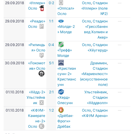
29.09.2018
«Уллерн»
0:2
Осло
,
Стадион
—
Осло
«Оппсал»
«Уллерн» (поле
Осло
№2)
29.09.2018
«Реадю»
1:1
Осло
,
Стадион
—
Осло
«Молде-2
«Грессбанен
» Молде
вед Холмен и
Акер»
29.09.2018
«Рилиндь
0:4
Осло
,
Стадион
—
я» Осло
«Трефф»
«Хёугеруд»
Молде
30.09.2018
«Локомот
5:1
Драммен
,
—
ив» Осло
«Кристиан
Стадион
сунн-2»
«Мариенлюст»
Кристианс
(искусственное
унн
поле)
01.10.2018
«Хёдд-2»
2:1
Ульстейнвик
,
—
Ульстейнв
«Херд»
Стадион
ик
Олесунн
«Хёддволл»
01.10.2018
«КФУМ-
1:2
Осло
,
Стадион
—
Камерате
«Дрёбак-
«КФУМ Арена»
не-2»
Фрогн»
Осло
Дрёбак