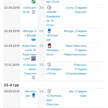
ив» Осло
23.09.2018
«Оппсал»
2:0
Осло
,
Стадион
—
Осло
«КФУМ-
«Трасоп»
Камерате
не-2»
Осло
24.09.2018
«Молде-2
1:0
Молде
,
Стадион
—
» Молде
«Фолло»
«Акер»
Ши
24.09.2018
«Кристиан
1:2
Кристиансунн
,
—
сунн-2»
«Уллерн»
Стадион
Кристиан
Осло
«Кристиансунн»
сунн
10.10.2018
«Спьельк
7:2
Олесунн
,
—
авик»
«Рилиндья
Стадион
Олесунн
» Осло
«Спьелькавик»
22-й тур
29.09.2018
«Фолло»
1:2
Ши
,
Стадион
—
Ши
«Спьелька
«Ши»
вик»
Олесунн