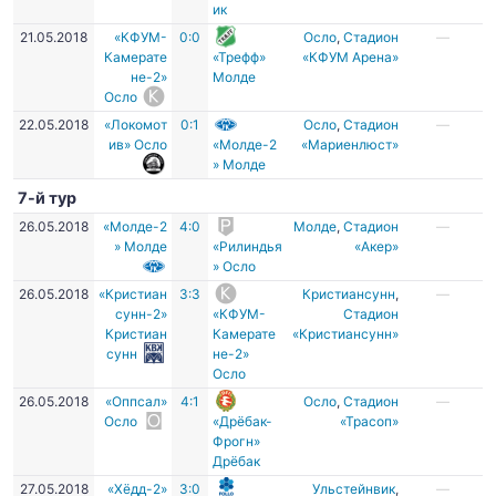
ик
21.05.2018
«КФУМ-
0:0
Осло
,
Стадион
—
Камерате
«Трефф»
«КФУМ Арена»
не-2»
Молде
Осло
22.05.2018
«Локомот
0:1
Осло
,
Стадион
—
ив» Осло
«Молде-2
«Мариенлюст»
» Молде
7-й тур
26.05.2018
«Молде-2
4:0
Молде
,
Стадион
—
» Молде
«Рилиндья
«Акер»
» Осло
26.05.2018
«Кристиан
3:3
Кристиансунн
,
—
сунн-2»
«КФУМ-
Стадион
Кристиан
Камерате
«Кристиансунн»
сунн
не-2»
Осло
26.05.2018
«Оппсал»
4:1
Осло
,
Стадион
—
Осло
«Дрёбак-
«Трасоп»
Фрогн»
Дрёбак
27.05.2018
«Хёдд-2»
3:0
Ульстейнвик
,
—