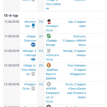
Ульстейнв
ик
15-й тур
11.08.2018
«Фолло»
2:0
Ши
,
Стадион
—
Ши
«Уллерн»
«Ши»
Осло
11.08.2018
«Херд»
2:1
Олесунн
,
—
Олесунн
«Трефф»
Стадион «АМФИ
Молде
Муа»
13.08.2018
«Молде-2
0:2
Молде
,
Стадион
—
» Молде
«Оппсал»
«Акер»
Осло
13.08.2018
«Хёдд-2»
2:0
Ульстейнвик
,
—
Ульстейнв
«Дрёбак-
Стадион
ик
Фрогн»
«Хёддволл»
Дрёбак
13.08.2018
«Реадю»
2:2
Осло
,
Стадион
—
Осло
«КФУМ-
«Грессбанен
Камерате
вед Холмен и
не-2»
Акер»
Осло