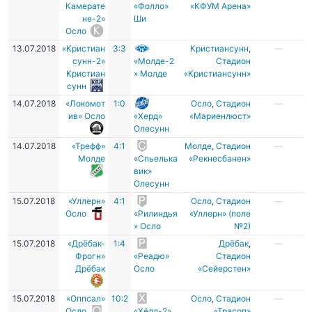
Камерате
«Фолло»
«КФУМ Арена»
не-2»
Ши
Осло
13.07.2018
«Кристиан
3:3
Кристиансунн
,
—
сунн-2»
«Молде-2
Стадион
Кристиан
» Молде
«Кристиансунн»
сунн
14.07.2018
«Локомот
1:0
Осло
,
Стадион
—
ив» Осло
«Херд»
«Мариенлюст»
Олесунн
14.07.2018
«Трефф»
4:1
Молде
,
Стадион
—
Молде
«Спьелька
«Рекнесбанен»
вик»
Олесунн
15.07.2018
«Уллерн»
4:1
Осло
,
Стадион
—
Осло
«Рилиндья
«Уллерн» (поле
» Осло
№2)
15.07.2018
«Дрёбак-
1:4
Дрёбак
,
—
Фрогн»
«Реадю»
Стадион
Дрёбак
Осло
«Сейерстен»
15.07.2018
«Оппсал»
10:2
Осло
,
Стадион
—
Осло
«Хёдд-2»
«Трасоп»