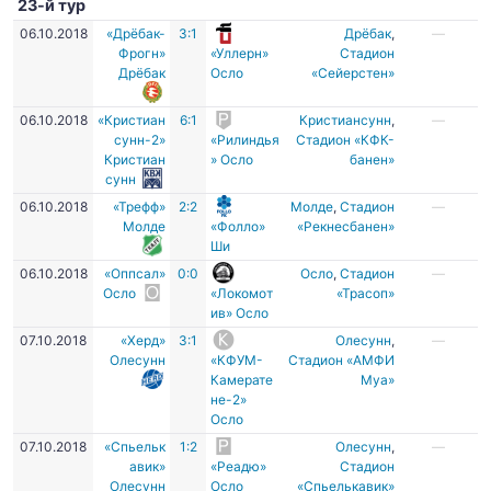
23-й тур
06.10.2018
«Дрёбак-
3:1
Дрёбак
,
—
Фрогн»
«Уллерн»
Стадион
Дрёбак
Осло
«Сейерстен»
06.10.2018
«Кристиан
6:1
Кристиансунн
,
—
сунн-2»
«Рилиндья
Стадион «КФК-
Кристиан
» Осло
банен»
сунн
06.10.2018
«Трефф»
2:2
Молде
,
Стадион
—
Молде
«Фолло»
«Рекнесбанен»
Ши
06.10.2018
«Оппсал»
0:0
Осло
,
Стадион
—
Осло
«Локомот
«Трасоп»
ив» Осло
07.10.2018
«Херд»
3:1
Олесунн
,
—
Олесунн
«КФУМ-
Стадион «АМФИ
Камерате
Муа»
не-2»
Осло
07.10.2018
«Спьельк
1:2
Олесунн
,
—
авик»
«Реадю»
Стадион
Олесунн
Осло
«Спьелькавик»