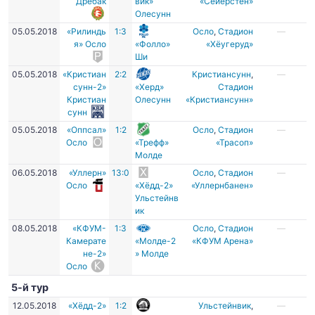
Дрёбак
вик»
«Сейерстен»
Олесунн
05.05.2018
«Рилиндь
1:3
Осло
,
Стадион
—
я» Осло
«Фолло»
«Хёугеруд»
Ши
05.05.2018
«Кристиан
2:2
Кристиансунн
,
—
сунн-2»
«Херд»
Стадион
Кристиан
Олесунн
«Кристиансунн»
сунн
05.05.2018
«Оппсал»
1:2
Осло
,
Стадион
—
Осло
«Трефф»
«Трасоп»
Молде
06.05.2018
«Уллерн»
13:0
Осло
,
Стадион
—
Осло
«Хёдд-2»
«Уллернбанен»
Ульстейнв
ик
08.05.2018
«КФУМ-
1:3
Осло
,
Стадион
—
Камерате
«Молде-2
«КФУМ Арена»
не-2»
» Молде
Осло
5-й тур
12.05.2018
«Хёдд-2»
1:2
Ульстейнвик
,
—