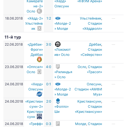
Камерате
«Херд»
«КФУМ Арена»
не-2»
Олесунн
Осло
18.06.2018
«Хёдд-2»
1:2
Ульстейнвик
,
—
Ульстейнв
«Молде-2
Стадион
ик
» Молде
«Хёддволл»
11-й тур
22.06.2018
«Дрёбак-
3:0
Дрёбак
,
—
Фрогн»
«Локомот
Стадион
Дрёбак
ив» Осло
«Сейерстен»
23.06.2018
«Оппсал»
4:0
Осло
,
Стадион
—
Осло
«Рилиндья
«Трасоп»
» Осло
24.06.2018
«Херд»
0:1
Олесунн
,
—
Олесунн
«Молде-2
Стадион «АМФИ
» Молде
Муа»
24.06.2018
«Кристиан
2:0
Кристиансунн
,
—
сунн-2»
«Фолло»
Стадион
Кристиан
Ши
«Кристиансунн»
сунн
24.06.2018
«Трефф»
0:3
Молде
,
Стадион
—