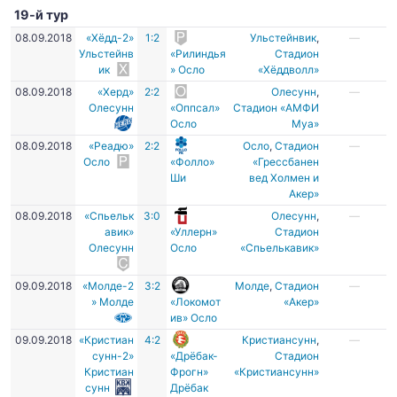
19-й тур
08.09.2018
«Хёдд-2»
1:2
Ульстейнвик
,
—
Ульстейнв
«Рилиндья
Стадион
ик
» Осло
«Хёддволл»
08.09.2018
«Херд»
2:2
Олесунн
,
—
Олесунн
«Оппсал»
Стадион «АМФИ
Осло
Муа»
08.09.2018
«Реадю»
2:2
Осло
,
Стадион
—
Осло
«Фолло»
«Грессбанен
Ши
вед Холмен и
Акер»
08.09.2018
«Спьельк
3:0
Олесунн
,
—
авик»
«Уллерн»
Стадион
Олесунн
Осло
«Спьелькавик»
09.09.2018
«Молде-2
3:2
Молде
,
Стадион
—
» Молде
«Локомот
«Акер»
ив» Осло
09.09.2018
«Кристиан
4:2
Кристиансунн
,
—
сунн-2»
«Дрёбак-
Стадион
Кристиан
Фрогн»
«Кристиансунн»
сунн
Дрёбак