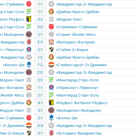
ен» Стрёммен
1:1
«Фредрикстад-2» Фредрикстад
д Стар» Осло
1:1
«Дрёбак-Фрогн» Дрёбак
алл» Рёуфосс
5:2
«Модум» Омот
д Стар» Осло
3:0
«Стрёммен» Стрёммен
н» Мьёндален
2:1
«Спринт-Йелёй» Мосс
 Фредрикстад
2:3
«Валльрес» Фагернес
г» Лёренскуг
2:1
«Стабек-2» Берум
 Фредрикстад
1:2
«Дрёбак-Фрогн» Дрёбак
«Фолло» Ши
7:2
«Стрёмсгодсет-2» Драммен
н» Мьёндален
2:0
«Фредрикстад-2» Фредрикстад
«Модум» Омот
2:5
«Манглеруд Стар» Осло
ес» Фагернес
1:1
«Лёренскуг» Лёренскуг
-Йелёй» Мосс
2:1
«Манглеруд Стар» Осло
рогн» Дрёбак
4:1
«Рёуфосс Фотбалл» Рёуфосс
«Модум» Омот
3:1
«Мьёндален» Мьёндален
ен» Стрёммен
2:1
«Фолло» Ши
т-2» Драммен
3:4
«Фредрикстад-2» Фредрикстад
абек-2» Берум
0:1
«Эстсиден» Фредрикстад