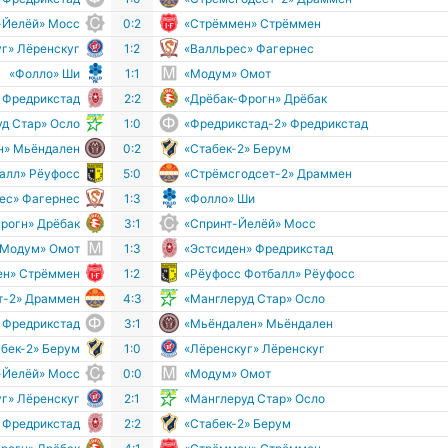
-Йелёй» Мосс
0:2
«Стрёммен» Стрёммен
г» Лёренскуг
1:2
«Валльрес» Фагернес
«Фолло» Ши
1:1
«Модум» Омот
 Фредрикстад
2:2
«Дрёбак-Фрогн» Дрёбак
д Стар» Осло
1:0
«Фредрикстад-2» Фредрикстад
н» Мьёндален
0:2
«Стабек-2» Берум
алл» Рёуфосс
5:0
«Стрёмсгодсет-2» Драммен
ес» Фагернес
1:3
«Фолло» Ши
рогн» Дрёбак
3:1
«Спринт-Йелёй» Мосс
«Модум» Омот
1:3
«Эстсиден» Фредрикстад
ен» Стрёммен
1:2
«Рёуфосс Фотбалл» Рёуфосс
т-2» Драммен
4:3
«Манглеруд Стар» Осло
 Фредрикстад
3:1
«Мьёндален» Мьёндален
абек-2» Берум
1:0
«Лёренскуг» Лёренскуг
-Йелёй» Мосс
0:0
«Модум» Омот
г» Лёренскуг
2:1
«Манглеруд Стар» Осло
 Фредрикстад
2:2
«Стабек-2» Берум