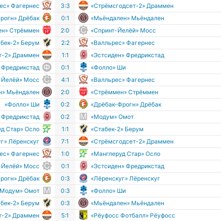
ес» Фагернес
3:3
«Стрёмсгодсет-2» Драммен
рогн» Дрёбак
0:1
«Мьёндален» Мьёндален
ен» Стрёммен
2:0
«Спринт-Йелёй» Мосс
абек-2» Берум
2:2
«Валльрес» Фагернес
т-2» Драммен
1:1
«Эстсиден» Фредрикстад
 Фредрикстад
0:1
«Фолло» Ши
-Йелёй» Мосс
4:1
«Валльрес» Фагернес
н» Мьёндален
2:0
«Стрёммен» Стрёммен
«Фолло» Ши
0:2
«Дрёбак-Фрогн» Дрёбак
 Фредрикстад
0:2
«Модум» Омот
д Стар» Осло
1:1
«Стабек-2» Берум
г» Лёренскуг
7:1
«Стрёмсгодсет-2» Драммен
ес» Фагернес
1:0
«Манглеруд Стар» Осло
-Йелёй» Мосс
0:1
«Эстсиден» Фредрикстад
рогн» Дрёбак
0:3
«Лёренскуг» Лёренскуг
«Модум» Омот
0:3
«Фолло» Ши
абек-2» Берум
0:3
«Мьёндален» Мьёндален
т-2» Драммен
5:1
«Рёуфосс Фотбалл» Рёуфосс