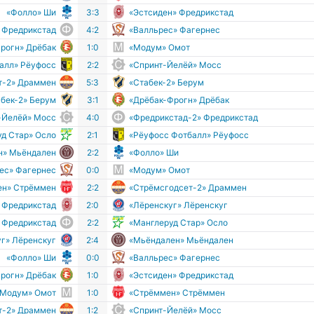
«Фолло» Ши
3:3
«Эстсиден» Фредрикстад
 Фредрикстад
4:2
«Валльрес» Фагернес
рогн» Дрёбак
1:0
«Модум» Омот
алл» Рёуфосс
2:2
«Спринт-Йелёй» Мосс
т-2» Драммен
5:3
«Стабек-2» Берум
абек-2» Берум
3:1
«Дрёбак-Фрогн» Дрёбак
-Йелёй» Мосс
4:0
«Фредрикстад-2» Фредрикстад
д Стар» Осло
2:1
«Рёуфосс Фотбалл» Рёуфосс
н» Мьёндален
2:2
«Фолло» Ши
ес» Фагернес
0:0
«Модум» Омот
ен» Стрёммен
2:2
«Стрёмсгодсет-2» Драммен
 Фредрикстад
2:0
«Лёренскуг» Лёренскуг
 Фредрикстад
2:2
«Манглеруд Стар» Осло
г» Лёренскуг
2:4
«Мьёндален» Мьёндален
«Фолло» Ши
0:0
«Валльрес» Фагернес
рогн» Дрёбак
1:0
«Эстсиден» Фредрикстад
«Модум» Омот
1:0
«Стрёммен» Стрёммен
т-2» Драммен
1:2
«Спринт-Йелёй» Мосс