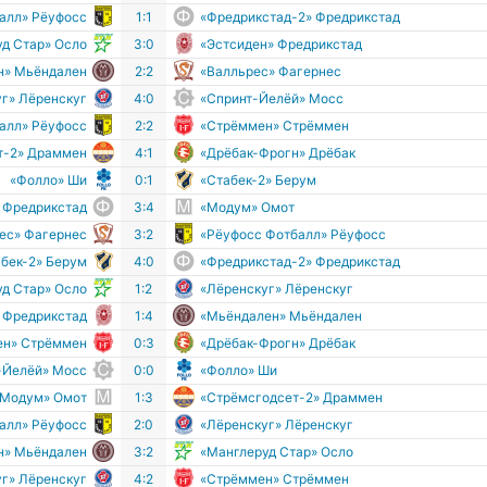
алл» Рёуфосс
1:1
«Фредрикстад-2» Фредрикстад
д Стар» Осло
3:0
«Эстсиден» Фредрикстад
н» Мьёндален
2:2
«Валльрес» Фагернес
г» Лёренскуг
4:0
«Спринт-Йелёй» Мосс
алл» Рёуфосс
2:2
«Стрёммен» Стрёммен
т-2» Драммен
4:1
«Дрёбак-Фрогн» Дрёбак
«Фолло» Ши
0:1
«Стабек-2» Берум
 Фредрикстад
3:4
«Модум» Омот
ес» Фагернес
3:2
«Рёуфосс Фотбалл» Рёуфосс
абек-2» Берум
4:0
«Фредрикстад-2» Фредрикстад
д Стар» Осло
1:2
«Лёренскуг» Лёренскуг
 Фредрикстад
1:4
«Мьёндален» Мьёндален
ен» Стрёммен
0:3
«Дрёбак-Фрогн» Дрёбак
-Йелёй» Мосс
0:0
«Фолло» Ши
«Модум» Омот
1:3
«Стрёмсгодсет-2» Драммен
алл» Рёуфосс
2:0
«Лёренскуг» Лёренскуг
н» Мьёндален
3:2
«Манглеруд Стар» Осло
г» Лёренскуг
4:2
«Стрёммен» Стрёммен