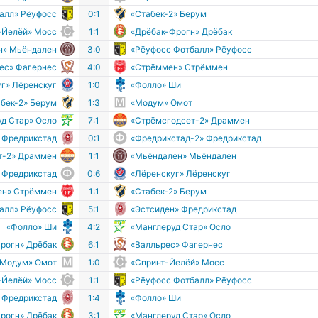
алл» Рёуфосс
0:1
«Стабек-2» Берум
-Йелёй» Мосс
1:1
«Дрёбак-Фрогн» Дрёбак
н» Мьёндален
3:0
«Рёуфосс Фотбалл» Рёуфосс
ес» Фагернес
4:0
«Стрёммен» Стрёммен
г» Лёренскуг
1:0
«Фолло» Ши
абек-2» Берум
1:3
«Модум» Омот
д Стар» Осло
7:1
«Стрёмсгодсет-2» Драммен
 Фредрикстад
0:1
«Фредрикстад-2» Фредрикстад
т-2» Драммен
1:1
«Мьёндален» Мьёндален
 Фредрикстад
0:6
«Лёренскуг» Лёренскуг
ен» Стрёммен
1:1
«Стабек-2» Берум
алл» Рёуфосс
5:1
«Эстсиден» Фредрикстад
«Фолло» Ши
4:2
«Манглеруд Стар» Осло
рогн» Дрёбак
6:1
«Валльрес» Фагернес
«Модум» Омот
1:0
«Спринт-Йелёй» Мосс
-Йелёй» Мосс
1:1
«Рёуфосс Фотбалл» Рёуфосс
 Фредрикстад
1:4
«Фолло» Ши
рогн» Дрёбак
3:1
«Манглеруд Стар» Осло