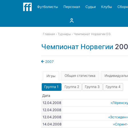
Футболисты
Персонал
Судьи
Клубы
Сбор
Главная
Турниры
Чемпионат Норвегии D3
Чемпионат Норвегии
200
2007
Общая статистика
Индивидуальн
Игры
Группа 1
Группа 2
Группа 3
Группа 4
Дата
12.04.2008
«Лёренску
12.04.2008
12.04.2008
«Эстсиден»
14.04.2008
«Спринт