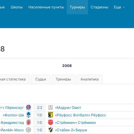
ные
Школы
Населенные пункты
Турниры
Стадионы
Еще
8
2008
ая статистика
Судьи
Тренеры
Аналитика
г» Лёренскуг
2:2
«Модум» Омот
«Фолло» Ши
1:0
«Рёуфосс Фотбалл» Рёуфосс
 Фредрикстад
1:0
«Стрёммен» Стрёммен
-Йелёй» Мосс
1:0
«Стабек-2» Берум