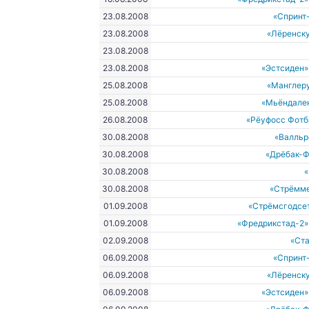
23.08.2008
«Спринт
23.08.2008
«Лёренску
23.08.2008
23.08.2008
«Эстсиден»
25.08.2008
«Манглеру
25.08.2008
«Мьёндале
26.08.2008
«Рёуфосс Фотб
30.08.2008
«Валльр
30.08.2008
«Дрёбак-Ф
30.08.2008
30.08.2008
«Стрёмм
01.09.2008
«Стрёмсгодсе
01.09.2008
«Фредрикстад-2»
02.09.2008
«Ст
06.09.2008
«Спринт
06.09.2008
«Лёренску
06.09.2008
«Эстсиден»