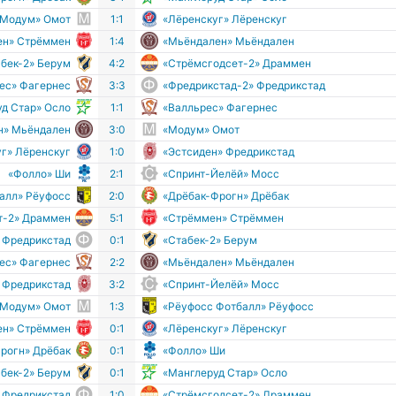
«Модум» Омот
1:1
«Лёренскуг» Лёренскуг
ен» Стрёммен
1:4
«Мьёндален» Мьёндален
абек-2» Берум
4:2
«Стрёмсгодсет-2» Драммен
ес» Фагернес
3:3
«Фредрикстад-2» Фредрикстад
д Стар» Осло
1:1
«Валльрес» Фагернес
н» Мьёндален
3:0
«Модум» Омот
г» Лёренскуг
1:0
«Эстсиден» Фредрикстад
«Фолло» Ши
2:1
«Спринт-Йелёй» Мосс
алл» Рёуфосс
2:0
«Дрёбак-Фрогн» Дрёбак
т-2» Драммен
5:1
«Стрёммен» Стрёммен
 Фредрикстад
0:1
«Стабек-2» Берум
ес» Фагернес
2:2
«Мьёндален» Мьёндален
 Фредрикстад
3:2
«Спринт-Йелёй» Мосс
«Модум» Омот
1:3
«Рёуфосс Фотбалл» Рёуфосс
ен» Стрёммен
0:1
«Лёренскуг» Лёренскуг
рогн» Дрёбак
0:1
«Фолло» Ши
абек-2» Берум
0:1
«Манглеруд Стар» Осло
 Фредрикстад
1:0
«Стрёмсгодсет-2» Драммен