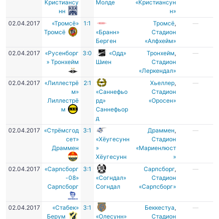
Кристиансу
Молде
«Кристиансун
нн
н»
02.04.2017
«Тромсё»
1:1
Тромсё
,
—
Тромсё
«Бранн»
Стадион
Берген
«Алфхейм»
02.04.2017
«Русенборг
3:0
«Одд»
Тронхейм
,
—
» Тронхейм
Шиен
Стадион
«Леркендал»
02.04.2017
«Лиллестрё
2:1
Хьеллер
,
—
м»
«Саннефьо
Стадион
Лиллестрё
рд»
«Оросен»
м
Саннефьор
д
02.04.2017
«Стрёмсгод
3:1
Драммен
,
—
сет»
«Хёугесунн
Стадион
Драммен
»
«Мариенлюст
Хёугесунн
»
02.04.2017
«Сарпсборг
3:1
Сарпсборг
,
—
-08»
«Согндал»
Стадион
Сарпсборг
Согндал
«Сарпсборг»
02.04.2017
«Стабек»
3:1
Беккестуа
,
—
Берум
«Олесунн»
Стадион