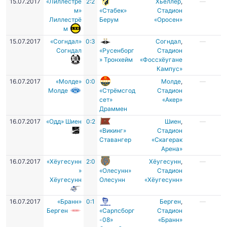
15.07.2017
«Лиллестрё
2:2
Хьеллер
,
—
м»
«Стабек»
Стадион
Лиллестрё
Берум
«Оросен»
м
15.07.2017
«Согндал»
0:3
Согндал
,
—
Согндал
«Русенборг
Стадион
» Тронхейм
«Фоссхёугане
Кампус»
16.07.2017
«Молде»
0:0
Молде
,
—
Молде
«Стрёмсгод
Стадион
сет»
«Акер»
Драммен
16.07.2017
«Одд» Шиен
0:2
Шиен
,
—
«Викинг»
Cтадион
Ставангер
«Скагерак
Арена»
16.07.2017
«Хёугесунн
2:0
Хёугесунн
,
—
»
«Олесунн»
Cтадион
Хёугесунн
Олесунн
«Хёугесунн»
16.07.2017
«Бранн»
0:1
Берген
,
—
Берген
«Сарпсборг
Стадион
-08»
«Бранн»