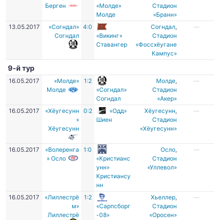
Берген
«Молде»
Стадион
Молде
«Бранн»
13.05.2017
«Согндал»
4:0
Согндал
,
—
Согндал
«Викинг»
Стадион
Ставангер
«Фоссхёугане
Кампус»
9-й тур
16.05.2017
«Молде»
1:2
Молде
,
—
Молде
«Согндал»
Стадион
Согндал
«Акер»
16.05.2017
«Хёугесунн
0:2
«Одд»
Хёугесунн
,
—
»
Шиен
Cтадион
Хёугесунн
«Хёугесунн»
16.05.2017
«Волеренга
1:0
Осло
,
—
» Осло
«Кристианс
Стадион
унн»
«Уллевол»
Кристиансу
нн
16.05.2017
«Лиллестрё
1:2
Хьеллер
,
—
м»
«Сарпсборг
Стадион
Лиллестрё
-08»
«Оросен»