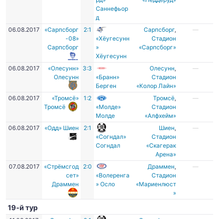
Саннефьор
д
06.08.2017
«Сарпсборг
2:1
Сарпсборг
,
—
-08»
«Хёугесунн
Стадион
Сарпсборг
»
«Сарпсборг»
Хёугесунн
06.08.2017
«Олесунн»
3:3
Олесунн
,
—
Олесунн
«Бранн»
Cтадион
Берген
«Колор Лайн»
06.08.2017
«Тромсё»
1:2
Тромсё
,
—
Тромсё
«Молде»
Стадион
Молде
«Алфхейм»
06.08.2017
«Одд» Шиен
2:1
Шиен
,
—
«Согндал»
Cтадион
Согндал
«Скагерак
Арена»
07.08.2017
«Стрёмсгод
2:0
Драммен
,
—
сет»
«Волеренга
Стадион
Драммен
» Осло
«Мариенлюст
»
19-й тур