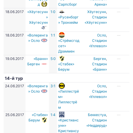
д
Сарпсборг
Арена»
18.06.2017
«Хёугесунн
1:0
Хёугесунн
,
—
»
«Русенборг
Cтадион
Хёугесунн
» Тронхейм
«Хёугесунн»
18.06.2017
«Волеренга
1:1
Осло
,
—
» Осло
«Стрёмсгод
Стадион
сет»
«Уллевол»
Драммен
19.06.2017
«Бранн»
5:0
Берген
,
—
Берген
«Стабек»
Стадион
Берум
«Бранн»
14-й тур
24.06.2017
«Волеренга
3:1
Осло
,
—
» Осло
«Лиллестрё
Стадион
м»
«Уллевол»
Лиллестрё
м
25.06.2017
«Стабек»
1:4
Беккестуа
,
—
Берум
«Кристианс
Стадион
унн»
«Неддеруд»
Кристиансу