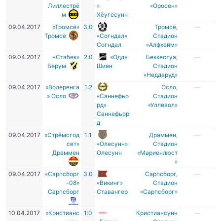
Лиллестрё
»
«Оросен»
м
Хёугесунн
09.04.2017
«Тромсё»
3:0
Тромсё
,
—
Тромсё
«Согндал»
Стадион
Согндал
«Алфхейм»
09.04.2017
«Стабек»
2:0
«Одд»
Беккестуа
,
—
Берум
Шиен
Стадион
«Неддеруд»
09.04.2017
«Волеренга
1:2
Осло
,
—
» Осло
«Саннефьо
Стадион
рд»
«Уллевол»
Саннефьор
д
09.04.2017
«Стрёмсгод
1:1
Драммен
,
—
сет»
«Олесунн»
Стадион
Драммен
Олесунн
«Мариенлюст
»
09.04.2017
«Сарпсборг
3:0
Сарпсборг
,
—
-08»
«Викинг»
Стадион
Сарпсборг
Ставангер
«Сарпсборг»
10.04.2017
«Кристианс
1:0
Кристиансунн
—