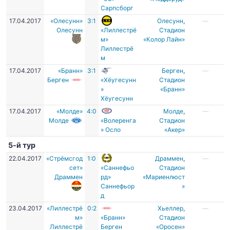
Сарпсборг
17.04.2017
«Олесунн»
3:1
Олесунн
,
—
Олесунн
«Лиллестрё
Cтадион
м»
«Колор Лайн»
Лиллестрё
м
17.04.2017
«Бранн»
3:1
Берген
,
—
Берген
«Хёугесунн
Стадион
»
«Бранн»
Хёугесунн
17.04.2017
«Молде»
4:0
Молде
,
—
Молде
«Волеренга
Стадион
» Осло
«Акер»
5-й тур
22.04.2017
«Стрёмсгод
1:0
Драммен
,
—
сет»
«Саннефьо
Стадион
Драммен
рд»
«Мариенлюст
Саннефьор
»
д
23.04.2017
«Лиллестрё
0:2
Хьеллер
,
—
м»
«Бранн»
Стадион
Лиллестрё
Берген
«Оросен»