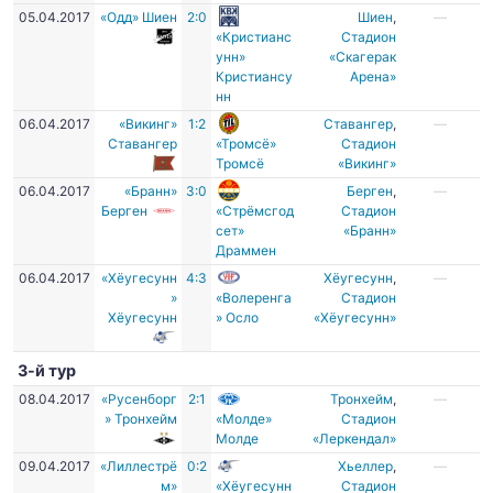
05.04.2017
«Одд» Шиен
2:0
Шиен
,
—
«Кристианс
Cтадион
унн»
«Скагерак
Кристиансу
Арена»
нн
06.04.2017
«Викинг»
1:2
Ставангер
,
—
Ставангер
«Тромсё»
Стадион
Тромсё
«Викинг»
06.04.2017
«Бранн»
3:0
Берген
,
—
Берген
«Стрёмсгод
Стадион
сет»
«Бранн»
Драммен
06.04.2017
«Хёугесунн
4:3
Хёугесунн
,
—
»
«Волеренга
Cтадион
Хёугесунн
» Осло
«Хёугесунн»
3-й тур
08.04.2017
«Русенборг
2:1
Тронхейм
,
—
» Тронхейм
«Молде»
Стадион
Молде
«Леркендал»
09.04.2017
«Лиллестрё
0:2
Хьеллер
,
—
м»
«Хёугесунн
Стадион