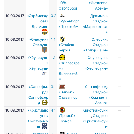
-08»
«Интилитю
Сарпсборг
Арена»
10.09.2017
«Стрёмсгод
0:2
Драммен
,
—
сет»
«Русенборг
Стадион
Драммен
» Тронхейм
«Мариенлюст
»
10.09.2017
«Олесунн»
1:1
Олесунн
,
—
Олесунн
«Стабек»
Cтадион
Берум
«Колор Лайн»
10.09.2017
«Хёугесунн
1:1
Хёугесунн
,
—
»
«Лиллестрё
Cтадион
Хёугесунн
м»
«Хёугесунн»
Лиллестрё
м
10.09.2017
«Саннефьо
3:1
Саннефьорд
,
—
рд»
«Викинг»
Стадион
Саннефьор
Ставангер
«Комплетт
д
Арена»
10.09.2017
«Кристианс
4:1
Кристиансунн
—
унн»
«Тромсё»
,
Стадион
Кристиансу
Тромсё
«Кристиансун
нн
н»
11.09.2017
«Молде»
2:1
«Одд»
Молде
,
—