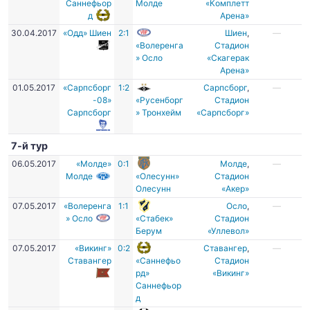
Саннефьор
Молде
«Комплетт
д
Арена»
30.04.2017
«Одд» Шиен
2:1
Шиен
,
—
«Волеренга
Cтадион
» Осло
«Скагерак
Арена»
01.05.2017
«Сарпсборг
1:2
Сарпсборг
,
—
-08»
«Русенборг
Стадион
Сарпсборг
» Тронхейм
«Сарпсборг»
7-й тур
06.05.2017
«Молде»
0:1
Молде
,
—
Молде
«Олесунн»
Стадион
Олесунн
«Акер»
07.05.2017
«Волеренга
1:1
Осло
,
—
» Осло
«Стабек»
Стадион
Берум
«Уллевол»
07.05.2017
«Викинг»
0:2
Ставангер
,
—
Ставангер
«Саннефьо
Стадион
рд»
«Викинг»
Саннефьор
д