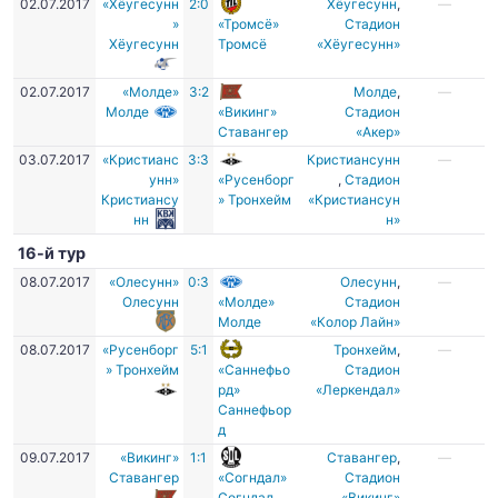
02.07.2017
«Хёугесунн
2:0
Хёугесунн
,
—
»
«Тромсё»
Cтадион
Хёугесунн
Тромсё
«Хёугесунн»
02.07.2017
«Молде»
3:2
Молде
,
—
Молде
«Викинг»
Стадион
Ставангер
«Акер»
03.07.2017
«Кристианс
3:3
Кристиансунн
—
унн»
«Русенборг
,
Стадион
Кристиансу
» Тронхейм
«Кристиансун
нн
н»
16-й тур
08.07.2017
«Олесунн»
0:3
Олесунн
,
—
Олесунн
«Молде»
Cтадион
Молде
«Колор Лайн»
08.07.2017
«Русенборг
5:1
Тронхейм
,
—
» Тронхейм
«Саннефьо
Стадион
рд»
«Леркендал»
Саннефьор
д
09.07.2017
«Викинг»
1:1
Ставангер
,
—
Ставангер
«Согндал»
Стадион
Согндал
«Викинг»