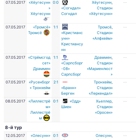
07.05.2017
«Хёугесунн
0:0
Хёугесунн
,
—
»
«Согндал»
Cтадион
Хёугесунн
Согндал
«Хёугесунн»
07.05.2017
«Тромсё»
1:1
Тромсё
,
—
Тромсё
«Кристианс
Стадион
унн»
«Алфхейм»
Кристиансу
нн
07.05.2017
«Стрёмсгод
1:1
Драммен
,
—
сет»
«Сарпсборг
Стадион
Драммен
-08»
«Мариенлюст
Сарпсборг
»
07.05.2017
«Русенборг
2:1
Тронхейм
,
—
» Тронхейм
«Бранн»
Стадион
Берген
«Леркендал»
08.05.2017
«Лиллестрё
0:1
«Одд»
Хьеллер
,
—
м»
Шиен
Стадион
Лиллестрё
«Оросен»
м
8-й тур
12.05.2017
«Олесунн»
0:1
Олесунн
,
—