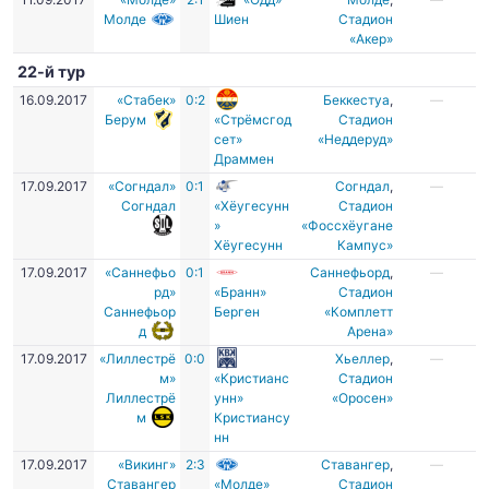
Молде
Шиен
Стадион
«Акер»
22-й тур
16.09.2017
«Стабек»
0:2
Беккестуа
,
—
Берум
«Стрёмсгод
Стадион
сет»
«Неддеруд»
Драммен
17.09.2017
«Согндал»
0:1
Согндал
,
—
Согндал
«Хёугесунн
Стадион
»
«Фоссхёугане
Хёугесунн
Кампус»
17.09.2017
«Саннефьо
0:1
Саннефьорд
,
—
рд»
«Бранн»
Стадион
Саннефьор
Берген
«Комплетт
д
Арена»
17.09.2017
«Лиллестрё
0:0
Хьеллер
,
—
м»
«Кристианс
Стадион
Лиллестрё
унн»
«Оросен»
м
Кристиансу
нн
17.09.2017
«Викинг»
2:3
Ставангер
,
—
Ставангер
«Молде»
Стадион