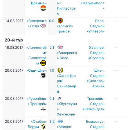
Драммен
м»
«Мариенлюст
Лиллестрё
»
м
14.08.2017
«Волеренга
0:0
Осло
,
—
» Осло
«Тромсё»
Стадион
Тромсё
«Уллевол»
20-й тур
19.08.2017
«Лиллестрё
2:1
Хьеллер
,
—
м»
«Волеренга
Стадион
Лиллестрё
» Осло
«Оросен»
м
20.08.2017
«Одд» Шиен
1:0
Шиен
,
—
«Саннефьо
Cтадион
рд»
«Скагерак
Саннефьор
Арена»
д
20.08.2017
«Русенборг
0:1
Тронхейм
,
—
» Тронхейм
«Хёугесунн
Стадион
»
«Леркендал»
Хёугесунн
20.08.2017
«Стабек»
3:2
Беккестуа
,
—
Берум
«Молде»
Стадион