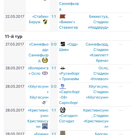
Саннефьор
д
22.05.2017
«Стабек»
1:1
Беккестуа
,
—
Берум
«Викинг»
Стадион
Ставангер
«Неддеруд»
11-й тур
27.05.2017
«Саннефьо
0:0
«Одд»
Саннефьорд
,
—
рд»
Шиен
Стадион
Саннефьор
«Комплетт
д
Арена»
28.05.2017
«Волеренга
1:1
Осло
,
—
» Осло
«Русенборг
Стадион
» Тронхейм
«Уллевол»
28.05.2017
«Хёугесунн
0:0
Хёугесунн
,
—
»
«Сарпсборг
Cтадион
Хёугесунн
-08»
«Хёугесунн»
Сарпсборг
28.05.2017
«Кристианс
1:1
Кристиансунн
—
унн»
«Согндал»
,
Стадион
Кристиансу
Согндал
«Кристиансун
нн
н»
28.05.2017
«Бранн»
1:1
Берген
,
—