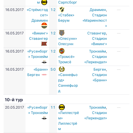
м
Сарпсборг
16.05.2017
«Стрёмсгод
1:2
Драммен
,
—
сет»
«Стабек»
Стадион
Драммен
Берум
«Мариенлюст
»
16.05.2017
«Викинг»
1:2
Ставангер
,
—
Ставангер
«Олесунн»
Стадион
Олесунн
«Викинг»
16.05.2017
«Русенборг
1:2
Тронхейм
,
—
» Тронхейм
«Тромсё»
Стадион
Тромсё
«Леркендал»
16.05.2017
«Бранн»
5:0
Берген
,
—
Берген
«Саннефьо
Стадион
рд»
«Бранн»
Саннефьор
д
10-й тур
20.05.2017
«Русенборг
1:1
Тронхейм
,
—
» Тронхейм
«Лиллестрё
Стадион
м»
«Леркендал»
Лиллестрё
м