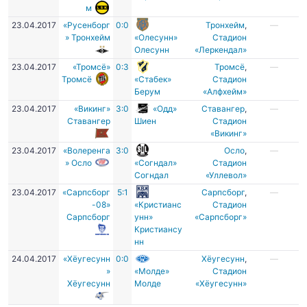
м
23.04.2017
«Русенборг
0:0
Тронхейм
,
—
» Тронхейм
«Олесунн»
Стадион
Олесунн
«Леркендал»
23.04.2017
«Тромсё»
0:3
Тромсё
,
—
Тромсё
«Стабек»
Стадион
Берум
«Алфхейм»
23.04.2017
«Викинг»
3:0
«Одд»
Ставангер
,
—
Ставангер
Шиен
Стадион
«Викинг»
23.04.2017
«Волеренга
3:0
Осло
,
—
» Осло
«Согндал»
Стадион
Согндал
«Уллевол»
23.04.2017
«Сарпсборг
5:1
Сарпсборг
,
—
-08»
«Кристианс
Стадион
Сарпсборг
унн»
«Сарпсборг»
Кристиансу
нн
24.04.2017
«Хёугесунн
0:0
Хёугесунн
,
—
»
«Молде»
Cтадион
Хёугесунн
Молде
«Хёугесунн»