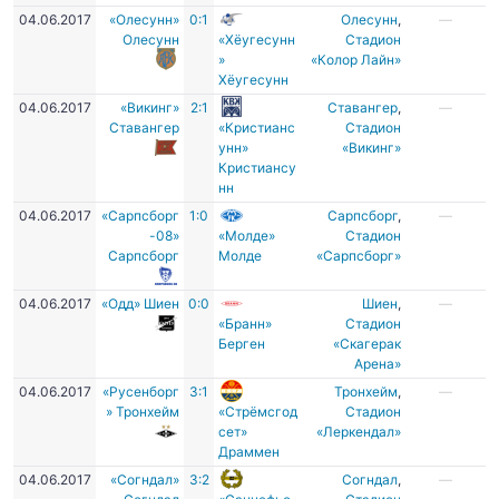
04.06.2017
«Олесунн»
0:1
Олесунн
,
—
Олесунн
«Хёугесунн
Cтадион
»
«Колор Лайн»
Хёугесунн
04.06.2017
«Викинг»
2:1
Ставангер
,
—
Ставангер
«Кристианс
Стадион
унн»
«Викинг»
Кристиансу
нн
04.06.2017
«Сарпсборг
1:0
Сарпсборг
,
—
-08»
«Молде»
Стадион
Сарпсборг
Молде
«Сарпсборг»
04.06.2017
«Одд» Шиен
0:0
Шиен
,
—
«Бранн»
Cтадион
Берген
«Скагерак
Арена»
04.06.2017
«Русенборг
3:1
Тронхейм
,
—
» Тронхейм
«Стрёмсгод
Стадион
сет»
«Леркендал»
Драммен
04.06.2017
«Согндал»
3:2
Согндал
,
—