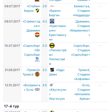
09.07.2017
«Стабек»
2:0
Беккестуа
,
—
Берум
«Бранн»
Стадион
Берген
«Неддеруд»
09.07.2017
«Стрёмсгод
4:2
Драммен
,
—
сет»
«Кристианс
Стадион
Драммен
унн»
«Мариенлюст
Кристиансу
»
нн
10.07.2017
«Сарпсборг
3:3
Сарпсборг
,
—
-08»
«Лиллестрё
Стадион
Сарпсборг
м»
«Сарпсборг»
Лиллестрё
м
21.09.2017
«Тромсё»
2:2
«Одд»
Тромсё
,
—
Тромсё
Шиен
Стадион
«Алфхейм»
12.10.2017
«Волеренга
3:0
Осло
,
—
» Осло
«Хёугесунн
Стадион
»
«Интилитю
Хёугесунн
Арена»
17-й тур