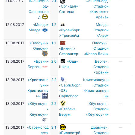
11.08.2017
«Саннефьо
2:1
Саннефьорд
,
—
рд»
«Согндал»
Стадион
Саннефьор
Согндал
«Комплетт
д
Арена»
12.08.2017
«Молде»
1:2
Молде
,
—
Молде
«Русенборг
Стадион
» Тронхейм
«Акер»
13.08.2017
«Олесунн»
1:1
Олесунн
,
—
Олесунн
«Викинг»
Cтадион
Ставангер
«Колор Лайн»
13.08.2017
«Бранн»
2:0
«Одд»
Берген
,
—
Берген
Шиен
Стадион
«Бранн»
13.08.2017
«Кристианс
2:2
Кристиансунн
—
унн»
«Сарпсборг
,
Стадион
Кристиансу
-08»
«Кристиансун
нн
Сарпсборг
н»
13.08.2017
«Хёугесунн
2:2
Хёугесунн
,
—
»
«Стабек»
Cтадион
Хёугесунн
Берум
«Хёугесунн»
13.08.2017
«Стрёмсгод
3:1
Драммен
,
—
сет»
«Лиллестрё
Стадион