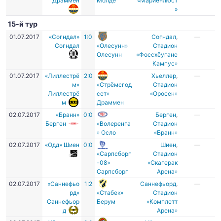
Драммен
Молде
«Мариенлюст
»
15-й тур
01.07.2017
«Согндал»
1:0
Согндал
,
—
Согндал
«Олесунн»
Стадион
Олесунн
«Фоссхёугане
Кампус»
01.07.2017
«Лиллестрё
2:0
Хьеллер
,
—
м»
«Стрёмсгод
Стадион
Лиллестрё
сет»
«Оросен»
м
Драммен
02.07.2017
«Бранн»
0:0
Берген
,
—
Берген
«Волеренга
Стадион
» Осло
«Бранн»
02.07.2017
«Одд» Шиен
0:0
Шиен
,
—
«Сарпсборг
Cтадион
-08»
«Скагерак
Сарпсборг
Арена»
02.07.2017
«Саннефьо
1:2
Саннефьорд
,
—
рд»
«Стабек»
Стадион
Саннефьор
Берум
«Комплетт
д
Арена»