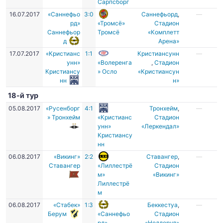
Сарпсборг
16.07.2017
«Саннефьо
3:0
Саннефьорд
,
—
рд»
«Тромсё»
Стадион
Саннефьор
Тромсё
«Комплетт
д
Арена»
17.07.2017
«Кристианс
1:1
Кристиансунн
—
унн»
«Волеренга
,
Стадион
Кристиансу
» Осло
«Кристиансун
нн
н»
18-й тур
05.08.2017
«Русенборг
4:1
Тронхейм
,
—
» Тронхейм
«Кристианс
Стадион
унн»
«Леркендал»
Кристиансу
нн
06.08.2017
«Викинг»
2:2
Ставангер
,
—
Ставангер
«Лиллестрё
Стадион
м»
«Викинг»
Лиллестрё
м
06.08.2017
«Стабек»
1:3
Беккестуа
,
—
Берум
«Саннефьо
Стадион
рд»
«Неддеруд»