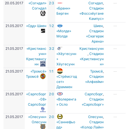
20.05.2017
«Согндал»
2:3
Согндал
,
—
Согндал
«Бранн»
Стадион
Берген
«Фоссхёугане
Кампус»
21.05.2017
«Одд» Шиен
1:2
Шиен
,
—
«Молде»
Cтадион
Молде
«Скагерак
Арена»
21.05.2017
«Кристианс
3:2
Кристиансунн
—
унн»
«Хёугесунн
,
Стадион
Кристиансу
»
«Кристиансун
нн
Хёугесунн
н»
21.05.2017
«Тромсё»
1:1
Тромсё
,
—
Тромсё
«Стрёмсгод
Стадион
сет»
«Алфхейм»
Драммен
21.05.2017
«Сарпсборг
2:0
Сарпсборг
,
—
-08»
«Волеренга
Стадион
Сарпсборг
» Осло
«Сарпсборг»
21.05.2017
«Олесунн»
2:0
Олесунн
,
—
Олесунн
«Саннефьо
Cтадион
рд»
«Колор Лайн»