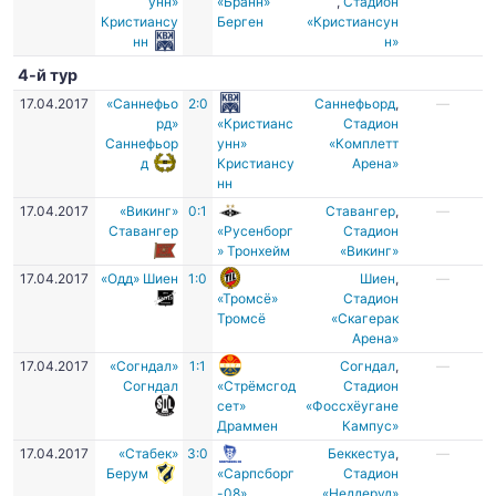
унн»
«Бранн»
,
Стадион
Кристиансу
Берген
«Кристиансун
нн
н»
4-й тур
17.04.2017
«Саннефьо
2:0
Саннефьорд
,
—
рд»
«Кристианс
Стадион
Саннефьор
унн»
«Комплетт
д
Кристиансу
Арена»
нн
17.04.2017
«Викинг»
0:1
Ставангер
,
—
Ставангер
«Русенборг
Стадион
» Тронхейм
«Викинг»
17.04.2017
«Одд» Шиен
1:0
Шиен
,
—
«Тромсё»
Cтадион
Тромсё
«Скагерак
Арена»
17.04.2017
«Согндал»
1:1
Согндал
,
—
Согндал
«Стрёмсгод
Стадион
сет»
«Фоссхёугане
Драммен
Кампус»
17.04.2017
«Стабек»
3:0
Беккестуа
,
—
Берум
«Сарпсборг
Стадион
-08»
«Неддеруд»