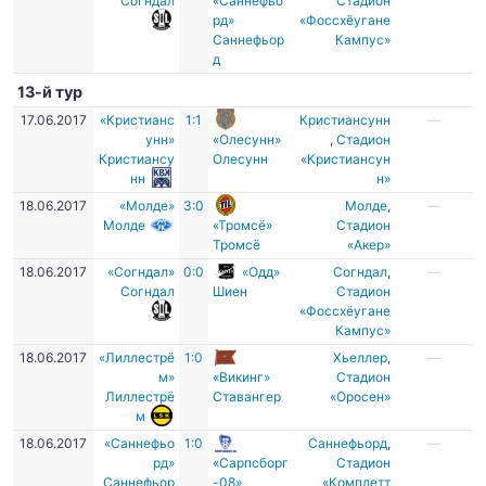
Согндал
«Саннефьо
Стадион
рд»
«Фоссхёугане
Саннефьор
Кампус»
д
13-й тур
17.06.2017
«Кристианс
1:1
Кристиансунн
—
унн»
«Олесунн»
,
Стадион
Кристиансу
Олесунн
«Кристиансун
нн
н»
18.06.2017
«Молде»
3:0
Молде
,
—
Молде
«Тромсё»
Стадион
Тромсё
«Акер»
18.06.2017
«Согндал»
0:0
«Одд»
Согндал
,
—
Согндал
Шиен
Стадион
«Фоссхёугане
Кампус»
18.06.2017
«Лиллестрё
1:0
Хьеллер
,
—
м»
«Викинг»
Стадион
Лиллестрё
Ставангер
«Оросен»
м
18.06.2017
«Саннефьо
1:0
Саннефьорд
,
—
рд»
«Сарпсборг
Стадион
Саннефьор
-08»
«Комплетт