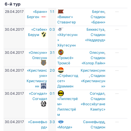
6-й тур
29.04.2017
«Бранн»
1:1
Берген
,
—
Берген
«Викинг»
Стадион
Ставангер
«Бранн»
30.04.2017
«Стабек»
0:3
Беккестуа
,
—
Берум
«Хёугесунн
Стадион
»
«Неддеруд»
Хёугесунн
30.04.2017
«Олесунн»
3:1
Олесунн
,
—
Олесунн
«Тромсё»
Cтадион
Тромсё
«Колор Лайн»
30.04.2017
«Кристианс
2:0
Кристиансунн
—
унн»
«Стрёмсгод
,
Стадион
Кристиансу
сет»
«Кристиансун
нн
Драммен
н»
30.04.2017
«Согндал»
0:1
Согндал
,
—
Согндал
«Лиллестрё
Стадион
м»
«Фоссхёугане
Лиллестрё
Кампус»
м
30.04.2017
«Саннефьо
3:3
Саннефьорд
,
—
рд»
«Молде»
Стадион