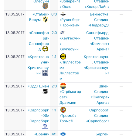
Олесунн
«Волеренга
Cтадион
» Осло
«Колор Лайн»
13.05.2017
«Стабек»
0:0
Беккестуа
,
—
Берум
«Русенборг
Стадион
» Тронхейм
«Неддеруд»
13.05.2017
«Саннефьо
2:0
Саннефьорд
,
—
рд»
«Хёугесунн
Стадион
Саннефьор
»
«Комплетт
д
Хёугесунн
Арена»
13.05.2017
«Кристианс
1:1
Кристиансунн
—
унн»
«Лиллестрё
,
Стадион
Кристиансу
м»
«Кристиансун
нн
Лиллестрё
н»
м
13.05.2017
«Одд» Шиен
2:0
Шиен
,
—
«Стрёмсгод
Cтадион
сет»
«Скагерак
Драммен
Арена»
13.05.2017
«Сарпсборг
1:1
Сарпсборг
,
—
-08»
«Тромсё»
Стадион
Сарпсборг
Тромсё
«Сарпсборг»
13.05.2017
«Бранн»
4:1
Берген
,
—