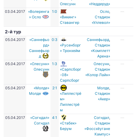
Олесунн
«Неддеруд»
03.04.2017
«Волеренга
1:0
Осло
,
—
» Осло
«Викинг»
Стадион
Ставангер
«Уллевол»
2-й тур
05.04.2017
«Саннефьо
0:3
Саннефьорд
,
—
рд»
«Русенборг
Стадион
Саннефьор
» Тронхейм
«Комплетт
д
Арена»
05.04.2017
«Олесунн»
1:3
Олесунн
,
—
Олесунн
«Сарпсборг
Cтадион
-08»
«Колор Лайн»
Сарпсборг
05.04.2017
«Молде»
2:1
Молде
,
—
Молде
«Лиллестрё
Стадион
м»
«Акер»
Лиллестрё
м
05.04.2017
«Согндал»
4:1
Согндал
,
—
Согндал
«Стабек»
Стадион
Берум
«Фоссхёугане
Кампус»