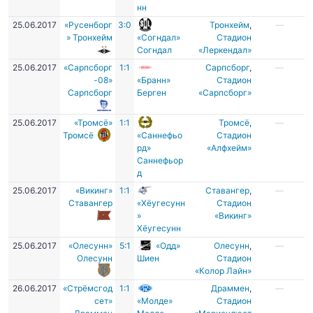
нн
25.06.2017
«Русенборг
3:0
Тронхейм
,
—
» Тронхейм
«Согндал»
Стадион
Согндал
«Леркендал»
25.06.2017
«Сарпсборг
1:1
Сарпсборг
,
—
-08»
«Бранн»
Стадион
Сарпсборг
Берген
«Сарпсборг»
25.06.2017
«Тромсё»
1:1
Тромсё
,
—
Тромсё
«Саннефьо
Стадион
рд»
«Алфхейм»
Саннефьор
д
25.06.2017
«Викинг»
1:1
Ставангер
,
—
Ставангер
«Хёугесунн
Стадион
»
«Викинг»
Хёугесунн
25.06.2017
«Олесунн»
5:1
«Одд»
Олесунн
,
—
Олесунн
Шиен
Cтадион
«Колор Лайн»
26.06.2017
«Стрёмсгод
1:1
Драммен
,
—
сет»
«Молде»
Стадион