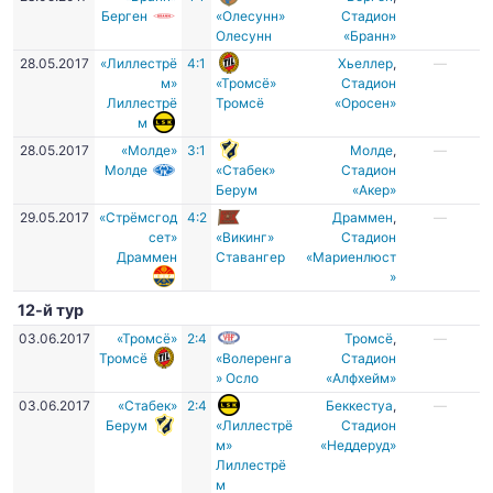
Берген
«Олесунн»
Стадион
Олесунн
«Бранн»
28.05.2017
«Лиллестрё
4:1
Хьеллер
,
—
м»
«Тромсё»
Стадион
Лиллестрё
Тромсё
«Оросен»
м
28.05.2017
«Молде»
3:1
Молде
,
—
Молде
«Стабек»
Стадион
Берум
«Акер»
29.05.2017
«Стрёмсгод
4:2
Драммен
,
—
сет»
«Викинг»
Стадион
Драммен
Ставангер
«Мариенлюст
»
12-й тур
03.06.2017
«Тромсё»
2:4
Тромсё
,
—
Тромсё
«Волеренга
Стадион
» Осло
«Алфхейм»
03.06.2017
«Стабек»
2:4
Беккестуа
,
—
Берум
«Лиллестрё
Стадион
м»
«Неддеруд»
Лиллестрё
м