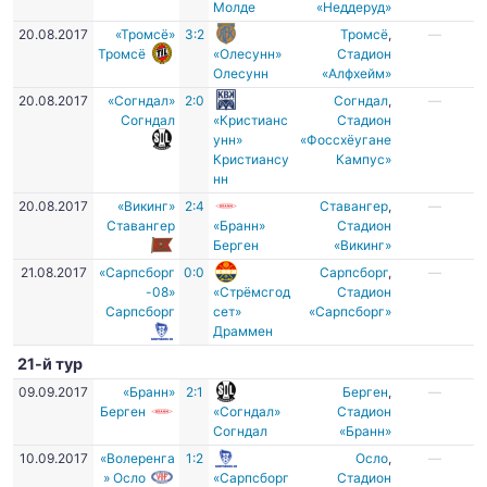
Молде
«Неддеруд»
20.08.2017
«Тромсё»
3:2
Тромсё
,
—
Тромсё
«Олесунн»
Стадион
Олесунн
«Алфхейм»
20.08.2017
«Согндал»
2:0
Согндал
,
—
Согндал
«Кристианс
Стадион
унн»
«Фоссхёугане
Кристиансу
Кампус»
нн
20.08.2017
«Викинг»
2:4
Ставангер
,
—
Ставангер
«Бранн»
Стадион
Берген
«Викинг»
21.08.2017
«Сарпсборг
0:0
Сарпсборг
,
—
-08»
«Стрёмсгод
Стадион
Сарпсборг
сет»
«Сарпсборг»
Драммен
21-й тур
09.09.2017
«Бранн»
2:1
Берген
,
—
Берген
«Согндал»
Стадион
Согндал
«Бранн»
10.09.2017
«Волеренга
1:2
Осло
,
—
» Осло
«Сарпсборг
Стадион