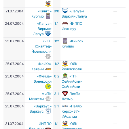
21.07.2004
«Кингс»
0:0
«Лапуан
—
Куопио
Виркия» Лапуа
24.07.2004
«Лапуан
1:1
ЙИППО
—
Виркия»
Йоэнсуу
Лапуа
25.07.2004
«ЯКЛ
1:2
«Кингс»
—
Юнайтед»
Куопио
Йювяскюля
25.07.2004
«КайХа»
1:2
ЮЯК
—
Каяани
Йювяскюля
25.07.2004
«Хуима»
0:2
«ТП-
—
Ээнекоски
Сейняйоки»
Сейняйоки
25.07.2004
МиПК
3:1
ЛехПа
—
Миккели
Лехмо
25.07.2004
«Варкаус»
3:1
«Палло
—
Варкаус
Керхо-37»
Ийсалми
31.07.2004
ЙИППО
1:1
ЮЯК
—
Йоэнсуу
Йювяскюля