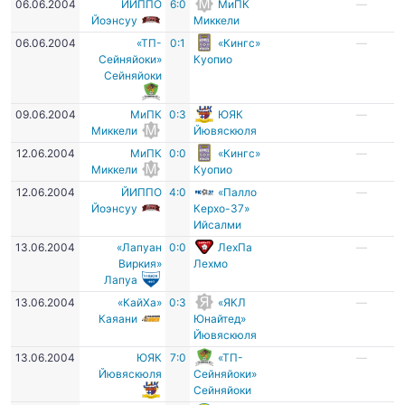
06.06.2004
ЙИППО
6:0
МиПК
—
Йоэнсуу
Миккели
06.06.2004
«ТП-
0:1
«Кингс»
—
Сейняйоки»
Куопио
Сейняйоки
09.06.2004
МиПК
0:3
ЮЯК
—
Миккели
Йювяскюля
12.06.2004
МиПК
0:0
«Кингс»
—
Миккели
Куопио
12.06.2004
ЙИППО
4:0
«Палло
—
Йоэнсуу
Керхо-37»
Ийсалми
13.06.2004
«Лапуан
0:0
ЛехПа
—
Виркия»
Лехмо
Лапуа
13.06.2004
«КайХа»
0:3
«ЯКЛ
—
Каяани
Юнайтед»
Йювяскюля
13.06.2004
ЮЯК
7:0
«ТП-
—
Йювяскюля
Сейняйоки»
Сейняйоки