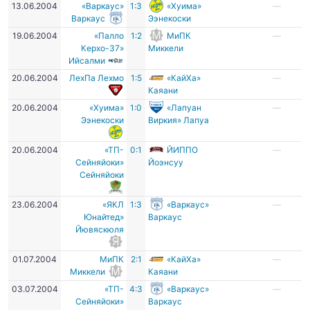
13.06.2004
«Варкаус»
1:3
«Хуима»
—
Варкаус
Ээнекоски
19.06.2004
«Палло
1:2
МиПК
—
Керхо-37»
Миккели
Ийсалми
20.06.2004
ЛехПа Лехмо
1:5
«КайХа»
—
Каяани
20.06.2004
«Хуима»
1:0
«Лапуан
—
Ээнекоски
Виркия» Лапуа
20.06.2004
«ТП-
0:1
ЙИППО
—
Сейняйоки»
Йоэнсуу
Сейняйоки
23.06.2004
«ЯКЛ
1:3
«Варкаус»
—
Юнайтед»
Варкаус
Йювяскюля
01.07.2004
МиПК
2:1
«КайХа»
—
Миккели
Каяани
03.07.2004
«ТП-
4:3
«Варкаус»
—
Сейняйоки»
Варкаус