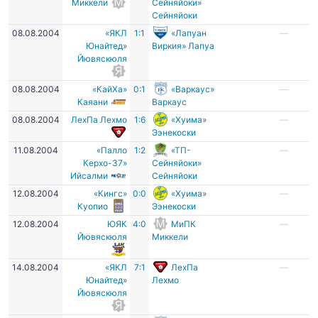
Миккели
Сейняйоки»
Сейняйоки
08.08.2004
«ЯКЛ
1:1
«Лапуан
—
Юнайтед»
Виркия» Лапуа
Йювяскюля
08.08.2004
«КайХа»
0:1
«Варкаус»
—
Каяани
Варкаус
08.08.2004
ЛехПа Лехмо
1:6
«Хуима»
—
Ээнекоски
11.08.2004
«Палло
1:2
«ТП-
—
Керхо-37»
Сейняйоки»
Ийсалми
Сейняйоки
12.08.2004
«Кингс»
0:0
«Хуима»
—
Куопио
Ээнекоски
12.08.2004
ЮЯК
4:0
МиПК
—
Йювяскюля
Миккели
14.08.2004
«ЯКЛ
7:1
ЛехПа
—
Юнайтед»
Лехмо
Йювяскюля