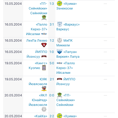
15.05.2004
«ТП-
1:3
«Хуима»
—
Сейняйоки»
Ээнекоски
Сейняйоки
16.05.2004
«Палло
3:1
«Варкаус»
—
Керхо-37»
Варкаус
Ийсалми
16.05.2004
ЛехПа Лехмо
1:2
МиПК
—
Миккели
16.05.2004
ЙИППО
1:0
«Лапуан
—
Йоэнсуу
Виркия» Лапуа
19.05.2004
«Кингс»
5:0
«Палло
—
Куопио
Керхо-37»
Ийсалми
19.05.2004
ЮЯК
2:1
ЙИППО
—
Йювяскюля
Йоэнсуу
20.05.2004
«ЯКЛ
0:0
«ТП-
—
Юнайтед»
Сейняйоки»
Йювяскюля
Сейняйоки
20.05.2004
«КайХа»
2:2
«Хуима»
—