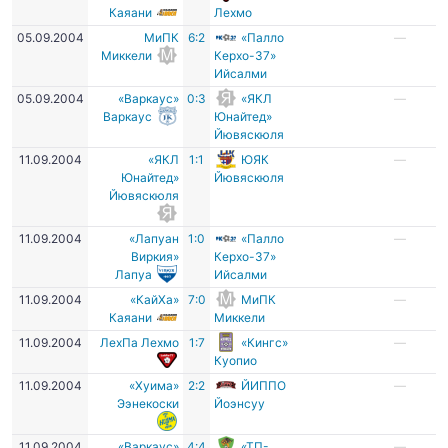
Каяани
Лехмо
05.09.2004
МиПК
6:2
«Палло
—
Миккели
Керхо-37»
Ийсалми
05.09.2004
«Варкаус»
0:3
«ЯКЛ
—
Варкаус
Юнайтед»
Йювяскюля
11.09.2004
«ЯКЛ
1:1
ЮЯК
—
Юнайтед»
Йювяскюля
Йювяскюля
11.09.2004
«Лапуан
1:0
«Палло
—
Виркия»
Керхо-37»
Лапуа
Ийсалми
11.09.2004
«КайХа»
7:0
МиПК
—
Каяани
Миккели
11.09.2004
ЛехПа Лехмо
1:7
«Кингс»
—
Куопио
11.09.2004
«Хуима»
2:2
ЙИППО
—
Ээнекоски
Йоэнсуу
11.09.2004
«Варкаус»
4:4
«ТП-
—