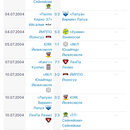
Сейняйоки
04.07.2004
«Палло
0:2
«Лапуан
—
Керхо-37»
Виркия» Лапуа
Ийсалми
04.07.2004
ЙИППО
5:3
«Хуима»
—
Йоэнсуу
Ээнекоски
05.07.2004
ЮЯК
1:1
«ЯКЛ
—
Йювяскюля
Юнайтед»
Йювяскюля
07.07.2004
«Кингс»
7:1
ЛехПа
—
Куопио
Лехмо
10.07.2004
«ЯКЛ
3:0
ЙИППО
—
Юнайтед»
Йоэнсуу
Йювяскюля
10.07.2004
«Лапуан
0:2
ЮЯК
—
Виркия»
Йювяскюля
Лапуа
10.07.2004
ЛехПа Лехмо
2:3
«ТП-
—
Сейняйоки»
Сейняйоки