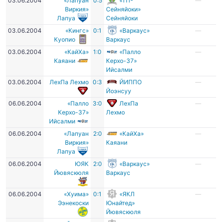
03.06.2004
«Лапуан
0:5
«ТП-
—
Виркия»
Сейняйоки»
Лапуа
Сейняйоки
03.06.2004
«Кингс»
0:1
«Варкаус»
—
Куопио
Варкаус
03.06.2004
«КайХа»
1:0
«Палло
—
Каяани
Керхо-37»
Ийсалми
03.06.2004
ЛехПа Лехмо
0:3
ЙИППО
—
Йоэнсуу
06.06.2004
«Палло
3:0
ЛехПа
—
Керхо-37»
Лехмо
Ийсалми
06.06.2004
«Лапуан
2:0
«КайХа»
—
Виркия»
Каяани
Лапуа
06.06.2004
ЮЯК
2:0
«Варкаус»
—
Йювяскюля
Варкаус
06.06.2004
«Хуима»
0:1
«ЯКЛ
—
Ээнекоски
Юнайтед»
Йювяскюля