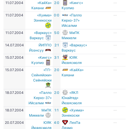
11.07.2004
«КайХа»
2:0
«Кингс»
—
Каяани
Куопио
11.07.2004
«Хуима»
0:0
«Палло
—
Ээнекоски
Керхо-37»
Ийсалми
11.07.2004
«Варкаус»
5:0
МиПК
—
Варкаус
Миккели
14.07.2004
ЙИППО
2:1
«Варкаус»
—
Йоэнсуу
Варкаус
15.07.2004
«Кингс»
3:1
ЮЯК
—
Куопио
Йювяскюля
15.07.2004
«ТП-
2:0
«КайХа»
—
Сейняйоки»
Каяани
Сейняйоки
18.07.2004
«Палло
2:0
«ЯКЛ
—
Керхо-37»
Юнайтед»
Ийсалми
Йювяскюля
18.07.2004
МиПК
1:1
«Хуима»
—
Миккели
Ээнекоски
20.07.2004
ЮЯК
4:0
ЛехПа
—
Йювяскюля
Лехмо