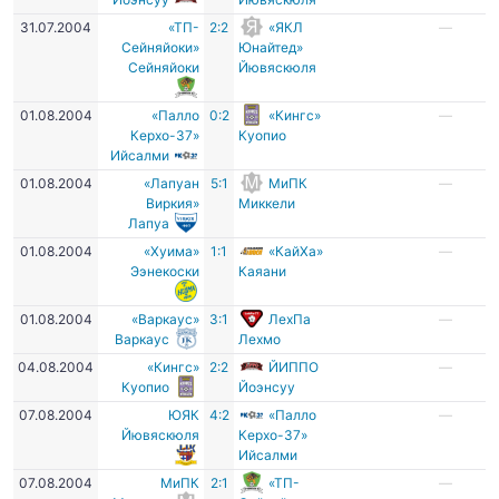
31.07.2004
«ТП-
2:2
«ЯКЛ
—
Сейняйоки»
Юнайтед»
Сейняйоки
Йювяскюля
01.08.2004
«Палло
0:2
«Кингс»
—
Керхо-37»
Куопио
Ийсалми
01.08.2004
«Лапуан
5:1
МиПК
—
Виркия»
Миккели
Лапуа
01.08.2004
«Хуима»
1:1
«КайХа»
—
Ээнекоски
Каяани
01.08.2004
«Варкаус»
3:1
ЛехПа
—
Варкаус
Лехмо
04.08.2004
«Кингс»
2:2
ЙИППО
—
Куопио
Йоэнсуу
07.08.2004
ЮЯК
4:2
«Палло
—
Йювяскюля
Керхо-37»
Ийсалми
07.08.2004
МиПК
2:1
«ТП-
—