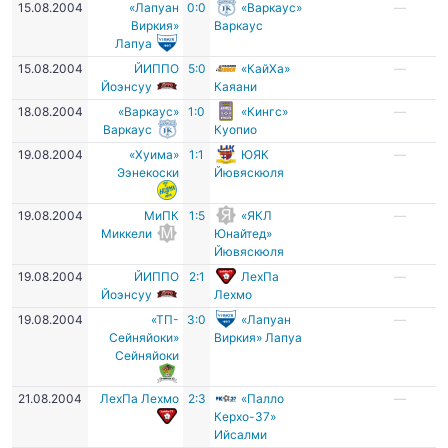
15.08.2004
«Лапуан
0:0
«Варкаус»
—
Виркия»
Варкаус
Лапуа
15.08.2004
ЙИППО
5:0
«КайХа»
—
Йоэнсуу
Каяани
18.08.2004
«Варкаус»
1:0
«Кингс»
—
Варкаус
Куопио
19.08.2004
«Хуима»
1:1
ЮЯК
—
Ээнекоски
Йювяскюля
19.08.2004
МиПК
1:5
«ЯКЛ
—
Миккели
Юнайтед»
Йювяскюля
19.08.2004
ЙИППО
2:1
ЛехПа
—
Йоэнсуу
Лехмо
19.08.2004
«ТП-
3:0
«Лапуан
—
Сейняйоки»
Виркия» Лапуа
Сейняйоки
21.08.2004
ЛехПа Лехмо
2:3
«Палло
—
Керхо-37»
Ийсалми