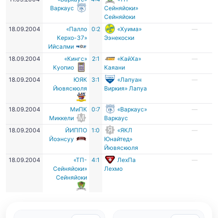
Варкаус
Сейняйоки»
Сейняйоки
18.09.2004
«Палло
0:2
«Хуима»
—
Керхо-37»
Ээнекоски
Ийсалми
18.09.2004
«Кингс»
2:1
«КайХа»
—
Куопио
Каяани
18.09.2004
ЮЯК
3:1
«Лапуан
—
Йювяскюля
Виркия» Лапуа
18.09.2004
МиПК
0:7
«Варкаус»
—
Миккели
Варкаус
18.09.2004
ЙИППО
1:0
«ЯКЛ
—
Йоэнсуу
Юнайтед»
Йювяскюля
18.09.2004
«ТП-
4:1
ЛехПа
—
Сейняйоки»
Лехмо
Сейняйоки