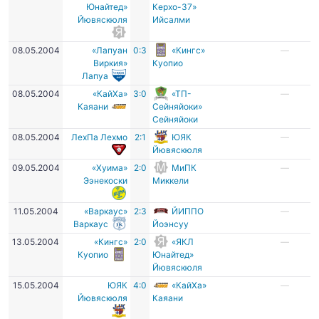
Юнайтед»
Керхо-37»
Йювяскюля
Ийсалми
08.05.2004
«Лапуан
0:3
«Кингс»
—
Виркия»
Куопио
Лапуа
08.05.2004
«КайХа»
3:0
«ТП-
—
Каяани
Сейняйоки»
Сейняйоки
08.05.2004
ЛехПа Лехмо
2:1
ЮЯК
—
Йювяскюля
09.05.2004
«Хуима»
2:0
МиПК
—
Ээнекоски
Миккели
11.05.2004
«Варкаус»
2:3
ЙИППО
—
Варкаус
Йоэнсуу
13.05.2004
«Кингс»
2:0
«ЯКЛ
—
Куопио
Юнайтед»
Йювяскюля
15.05.2004
ЮЯК
4:0
«КайХа»
—
Йювяскюля
Каяани