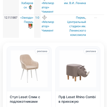
Хабаров
«Мелиор
им. В.И. Ленина
ск
атор»
Чимкент
12.11.1987
«Звезда»
1:0
Пермь
,
—
Пермь
«Мелиор
Центральный
атор»
стадион им.
Чимкент
Ленинского
комсомола
реклама
реклама
Стул Leset Слим с
Пуф Leset Rhino Combi
подлокотниками
в прихожую