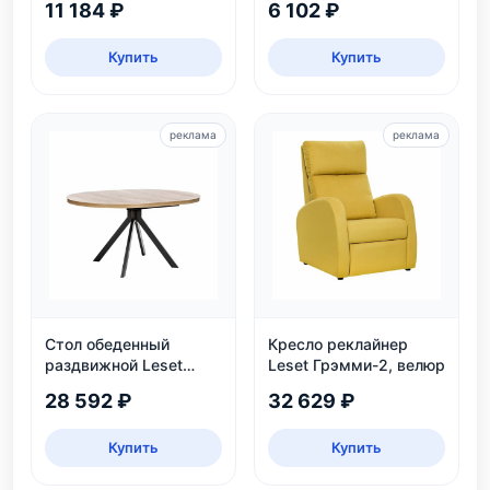
11 184 ₽
6 102 ₽
Купить
Купить
реклама
реклама
Стол обеденный
Кресло реклайнер
раздвижной Leset
Leset Грэмми-2, велюр
Таун: круглый,
28 592 ₽
32 629 ₽
безопасный, ЛДСП,
дуб каньон/черный
Купить
Купить