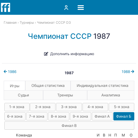
Главная
Турниры
Чемпионат СССР D3
Чемпионат СССР
1987
Дополнить информацию
1986
1988
1987
Общая статистика
Индивидуальная статистика
Игры
Судьи
Тренеры
Аналитика
1-я зона
2-я зона
3-я зона
4-я зона
5-я зона
6-я зона
7-я зона
8-я зона
9-я зона
Финал А
Финал Б
Финал В
Команда
И
В
Н
П
М
О