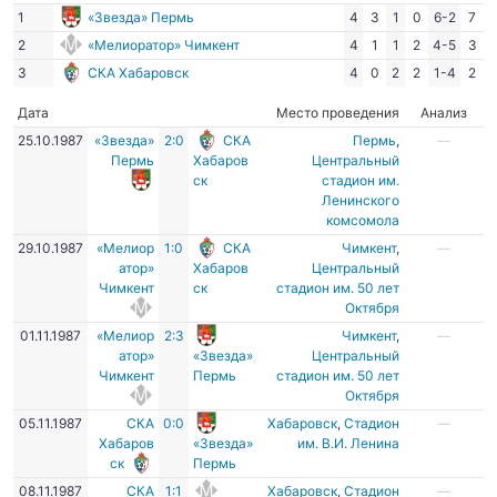
1
«Звезда» Пермь
4
3
1
0
6-2
7
2
«Мелиоратор» Чимкент
4
1
1
2
4-5
3
3
СКА Хабаровск
4
0
2
2
1-4
2
Дата
Место проведения
Анализ
25.10.1987
«Звезда»
2:0
СКА
Пермь
,
—
Пермь
Хабаров
Центральный
ск
стадион им.
Ленинского
комсомола
29.10.1987
«Мелиор
1:0
СКА
Чимкент
,
—
атор»
Хабаров
Центральный
Чимкент
ск
стадион им. 50 лет
Октября
01.11.1987
«Мелиор
2:3
Чимкент
,
—
атор»
«Звезда»
Центральный
Чимкент
Пермь
стадион им. 50 лет
Октября
05.11.1987
СКА
0:0
Хабаровск
,
Стадион
—
Хабаров
«Звезда»
им. В.И. Ленина
ск
Пермь
08.11.1987
СКА
1:1
Хабаровск
,
Стадион
—