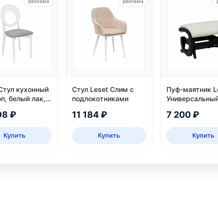
реклама
реклама
 Стул кухонный
Стул Leset Слим с
Пуф-маятник L
n, белый лак,
подлокотниками
Универсальный
жа
Венге
98 ₽
11 184 ₽
7 200 ₽
Купить
Купить
Купить