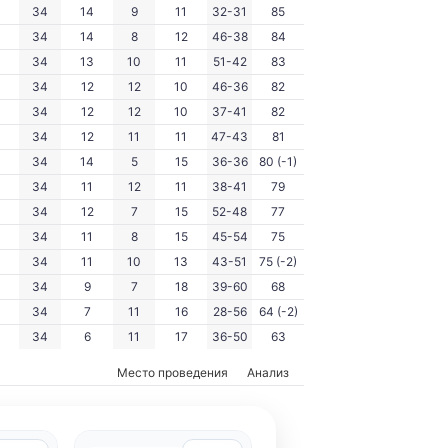
34
14
9
11
32-31
85
34
14
8
12
46-38
84
34
13
10
11
51-42
83
34
12
12
10
46-36
82
34
12
12
10
37-41
82
34
12
11
11
47-43
81
34
14
5
15
36-36
80 (-1)
34
11
12
11
38-41
79
34
12
7
15
52-48
77
34
11
8
15
45-54
75
34
11
10
13
43-51
75 (-2)
34
9
7
18
39-60
68
34
7
11
16
28-56
64 (-2)
34
6
11
17
36-50
63
Место проведения
Анализ