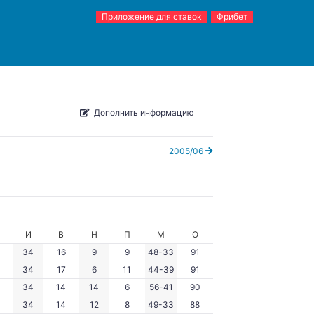
Приложение для ставок
Фрибет
Дополнить информацию
2005/06
И
В
Н
П
М
О
34
16
9
9
48-33
91
34
17
6
11
44-39
91
34
14
14
6
56-41
90
34
14
12
8
49-33
88