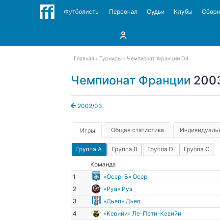
Футболисты
Персонал
Судьи
Клубы
Сбор
Главная
Турниры
Чемпионат Франции D4
Чемпионат Франции
200
2002/03
Общая статистика
Индивидуальн
Игры
Группа A
Группа B
Группа D
Группа С
Команда
1
«Осер-Б» Осер
2
«Руа» Руа
3
«Дьеп» Дьеп
4
«Кевийи» Ле-Пети-Кевийи