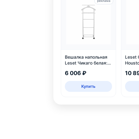
реклама
Вешалка напольная
Leset
Leset Чикаго белая:
Housto
массив бука, колеса,
экоко
6 006 ₽
10 8
нагрузка 30 кг
Купить