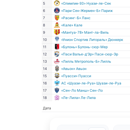
5
«Олимпик-93» Нуази-ле-Сек
6
«Пари Сен-Жермен-Б» Париж
7
«Расинг-Б» Ланс
8
«Кале» Кале
9
«Мантуа-78» Мант-ла-Виль
10
«Унион Спортив Литораль» Дюнкерк
11
«Булонь» Булонь-сюр-Мер
12
«Паси Валье-д'Эр» Паси-сюр-Эр
13
«Лилль Метрополь-Б» Лилль
14
«Авьон» Авьон
15
«Пуасси» Пуасси
16
АС «Шуази-ле-Руа» Шуази-ле-Руа
17
«Сен-Ло Манш» Сен-Ло
18
«Ле-Лила» Ле-Лила
Дата