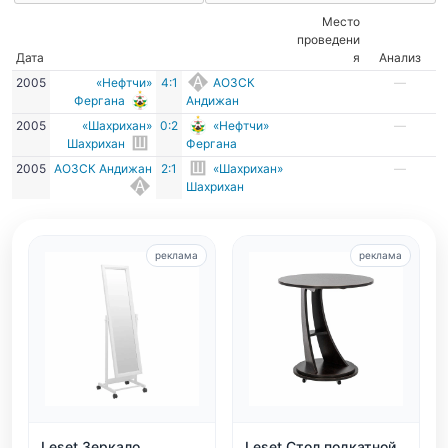
Место
проведени
Дата
я
Анализ
2005
«Нефтчи»
4:1
АОЗСК
—
Фергана
Андижан
2005
«Шахрихан»
0:2
«Нефтчи»
—
Шахрихан
Фергана
2005
АОЗСК Андижан
2:1
«Шахрихан»
—
Шахрихан
реклама
реклама
Leset Зеркало
Leset Стол подкатной