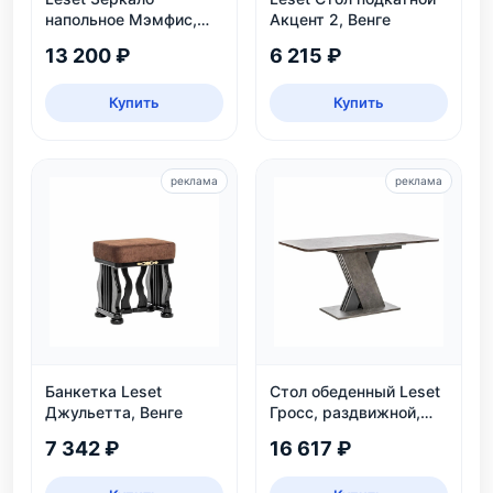
напольное Мэмфис,
Акцент 2, Венге
белое
13 200 ₽
6 215 ₽
Купить
Купить
реклама
реклама
Банкетка Leset
Стол обеденный Leset
Джульетта, Венге
Гросс, раздвижной,
темно-серый, на 6
7 342 ₽
16 617 ₽
персон