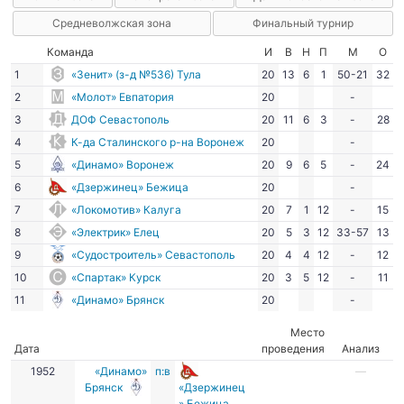
Средневолжская зона
Финальный турнир
Команда
И
В
Н
П
М
О
1
«Зенит» (з-д №536) Тула
20
13
6
1
50-21
32
2
«Молот» Евпатория
20
-
3
ДОФ Севастополь
20
11
6
3
-
28
4
К-да Сталинского р-на Воронеж
20
-
5
«Динамо» Воронеж
20
9
6
5
-
24
6
«Дзержинец» Бежица
20
-
7
«Локомотив» Калуга
20
7
1
12
-
15
8
«Электрик» Елец
20
5
3
12
33-57
13
9
«Судостроитель» Севастополь
20
4
4
12
-
12
10
«Спартак» Курск
20
3
5
12
-
11
11
«Динамо» Брянск
20
-
Место
Дата
проведения
Анализ
1952
«Динамо»
п:в
—
Брянск
«Дзержинец
» Бежица