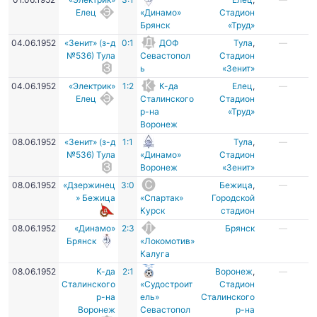
Елец
«Динамо»
Стадион
Брянск
«Труд»
04.06.1952
«Зенит» (з-д
0:1
ДОФ
Тула
,
—
№536) Тула
Севастопол
Стадион
ь
«Зенит»
04.06.1952
«Электрик»
1:2
К-да
Елец
,
—
Елец
Сталинского
Стадион
р-на
«Труд»
Воронеж
08.06.1952
«Зенит» (з-д
1:1
Тула
,
—
№536) Тула
«Динамо»
Стадион
Воронеж
«Зенит»
08.06.1952
«Дзержинец
3:0
Бежица
,
—
» Бежица
«Спартак»
Городской
Курск
стадион
08.06.1952
«Динамо»
2:3
Брянск
—
Брянск
«Локомотив»
Калуга
08.06.1952
К-да
2:1
Воронеж
,
—
Сталинского
«Судостроит
Стадион
р-на
ель»
Сталинского
Воронеж
Севастопол
р-на