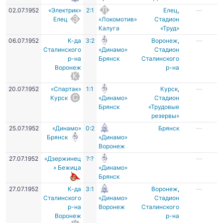
02.07.1952
«Электрик»
2:1
Елец
,
—
Елец
«Локомотив»
Стадион
Калуга
«Труд»
06.07.1952
К-да
3:2
Воронеж
,
—
Сталинского
«Динамо»
Стадион
р-на
Брянск
Сталинского
Воронеж
р-на
20.07.1952
«Спартак»
1:1
Курск
,
—
Курск
«Динамо»
Стадион
Брянск
«Трудовые
резервы»
25.07.1952
«Динамо»
0:2
Брянск
—
Брянск
«Динамо»
Воронеж
27.07.1952
«Дзержинец
?:?
—
» Бежица
«Динамо»
Брянск
27.07.1952
К-да
3:1
Воронеж
,
—
Сталинского
«Динамо»
Стадион
р-на
Воронеж
Сталинского
Воронеж
р-на