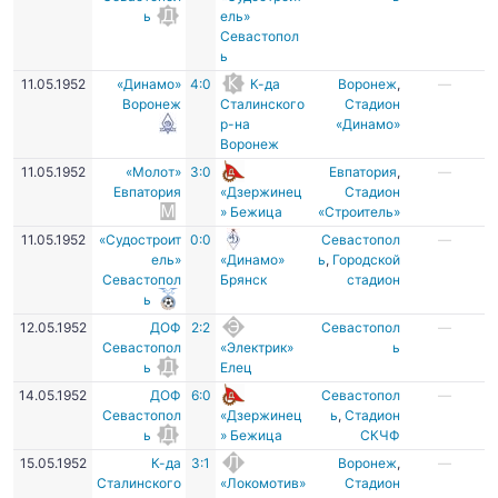
ь
ель»
Севастопол
ь
11.05.1952
«Динамо»
4:0
К-да
Воронеж
,
—
Воронеж
Сталинского
Стадион
р-на
«Динамо»
Воронеж
11.05.1952
«Молот»
3:0
Евпатория
,
—
Евпатория
«Дзержинец
Стадион
» Бежица
«Строитель»
11.05.1952
«Судостроит
0:0
Севастопол
—
ель»
«Динамо»
ь
,
Городской
Севастопол
Брянск
стадион
ь
12.05.1952
ДОФ
2:2
Севастопол
—
Севастопол
«Электрик»
ь
ь
Елец
14.05.1952
ДОФ
6:0
Севастопол
—
Севастопол
«Дзержинец
ь
,
Стадион
ь
» Бежица
СКЧФ
15.05.1952
К-да
3:1
Воронеж
,
—
Сталинского
«Локомотив»
Стадион