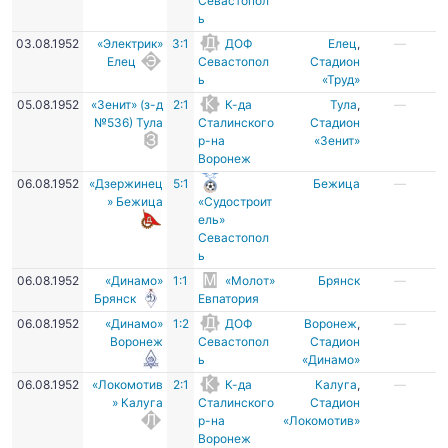
Севастопол
ь
03.08.1952
«Электрик»
3:1
ДОФ
Елец
,
—
Елец
Севастопол
Стадион
ь
«Труд»
05.08.1952
«Зенит» (з-д
2:1
К-да
Тула
,
—
№536) Тула
Сталинского
Стадион
р-на
«Зенит»
Воронеж
06.08.1952
«Дзержинец
5:1
Бежица
—
» Бежица
«Судостроит
ель»
Севастопол
ь
06.08.1952
«Динамо»
1:1
«Молот»
Брянск
—
Брянск
Евпатория
06.08.1952
«Динамо»
1:2
ДОФ
Воронеж
,
—
Воронеж
Севастопол
Стадион
ь
«Динамо»
06.08.1952
«Локомотив
2:1
К-да
Калуга
,
—
» Калуга
Сталинского
Стадион
р-на
«Локомотив»
Воронеж