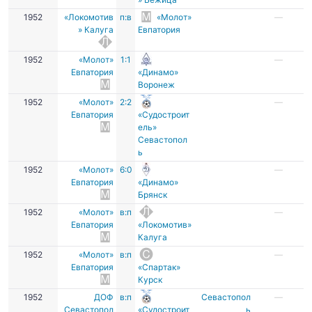
1952
«Локомотив
п:в
«Молот»
—
» Калуга
Евпатория
1952
«Молот»
1:1
—
Евпатория
«Динамо»
Воронеж
1952
«Молот»
2:2
—
Евпатория
«Судостроит
ель»
Севастопол
ь
1952
«Молот»
6:0
—
Евпатория
«Динамо»
Брянск
1952
«Молот»
в:п
—
Евпатория
«Локомотив»
Калуга
1952
«Молот»
в:п
—
Евпатория
«Спартак»
Курск
1952
ДОФ
в:п
Севастопол
—
Севастопол
«Судостроит
ь