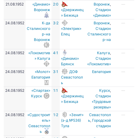
21.08.1952
«Динамо»
2:0
Воронеж
,
—
Воронеж
«Дзержинец
Стадион
» Бежица
«Динамо»
24.08.1952
К-да
3:2
Воронеж
,
—
Сталинского
«Электрик»
Стадион
р-на
Елец
Сталинского
Воронеж
р-на
24.08.1952
«Локомотив
4:1
Калуга
,
—
» Калуга
«Динамо»
Стадион
Брянск
«Локомотив»
24.08.1952
«Молот»
3:1
ДОФ
Евпатория
—
Евпатория
Севастопол
ь
24.08.1952
«Спартак»
1:1
Курск
,
—
Курск
«Дзержинец
Стадион
» Бежица
«Трудовые
резервы»
24.08.1952
«Судостроит
1:2
«Зенит»
Севастопол
—
ель»
(з-д №536)
ь
,
Городской
Севастопол
Тула
стадион
ь