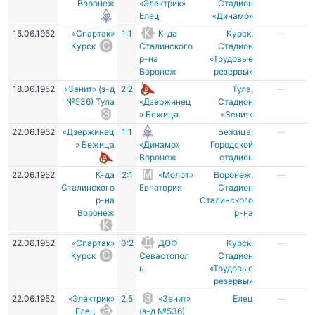
Воронеж
«Электрик»
Стадион
Елец
«Динамо»
15.06.1952
«Спартак»
1:1
К-да
Курск
,
—
Курск
Сталинского
Стадион
р-на
«Трудовые
Воронеж
резервы»
18.06.1952
«Зенит» (з-д
2:2
Тула
,
—
№536) Тула
«Дзержинец
Стадион
» Бежица
«Зенит»
22.06.1952
«Дзержинец
1:1
Бежица
,
—
» Бежица
«Динамо»
Городской
Воронеж
стадион
22.06.1952
К-да
2:1
«Молот»
Воронеж
,
—
Сталинского
Евпатория
Стадион
р-на
Сталинского
Воронеж
р-на
22.06.1952
«Спартак»
0:2
ДОФ
Курск
,
—
Курск
Севастопол
Стадион
ь
«Трудовые
резервы»
22.06.1952
«Электрик»
2:5
«Зенит»
Елец
—
Елец
(з-д №536)