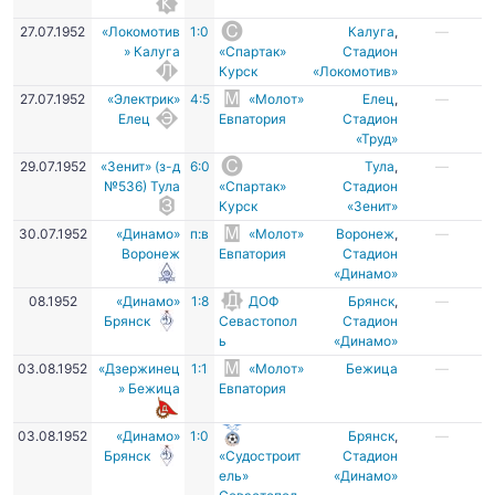
27.07.1952
«Локомотив
1:0
Калуга
,
—
» Калуга
«Спартак»
Стадион
Курск
«Локомотив»
27.07.1952
«Электрик»
4:5
«Молот»
Елец
,
—
Елец
Евпатория
Стадион
«Труд»
29.07.1952
«Зенит» (з-д
6:0
Тула
,
—
№536) Тула
«Спартак»
Стадион
Курск
«Зенит»
30.07.1952
«Динамо»
п:в
«Молот»
Воронеж
,
—
Воронеж
Евпатория
Стадион
«Динамо»
08.1952
«Динамо»
1:8
ДОФ
Брянск
,
—
Брянск
Севастопол
Стадион
ь
«Динамо»
03.08.1952
«Дзержинец
1:1
«Молот»
Бежица
—
» Бежица
Евпатория
03.08.1952
«Динамо»
1:0
Брянск
,
—
Брянск
«Судостроит
Стадион
ель»
«Динамо»