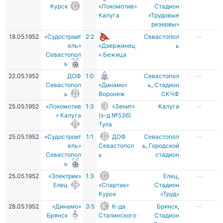
Курск
«Локомотив»
Стадион
Калуга
«Трудовые
резервы»
18.05.1952
«Судостроит
2:2
Севастопол
—
ель»
«Дзержинец
ь
Севастопол
» Бежица
ь
22.05.1952
ДОФ
1:0
Севастопол
—
Севастопол
«Динамо»
ь
,
Стадион
ь
Воронеж
СКЧФ
25.05.1952
«Локомотив
1:3
«Зенит»
Калуга
—
» Калуга
(з-д №536)
Тула
25.05.1952
«Судостроит
1:1
ДОФ
Севастопол
—
ель»
Севастопол
ь
,
Городской
Севастопол
ь
стадион
ь
25.05.1952
«Электрик»
1:3
Елец
,
—
Елец
«Спартак»
Стадион
Курск
«Труд»
28.05.1952
«Динамо»
3:5
К-да
Брянск
,
—
Брянск
Сталинского
Стадион