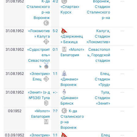
31.08.1952
К-да
4:2
Воронеж
,
—
Сталинского
«Спартак»
Стадион
р-на
Курск
Сталинского
Воронеж
р-на
31.08.1952
«Локомотив
5:2
Калуга
,
—
» Калуга
«Дзержинец
Стадион
» Бежица
«Локомотив»
31.08.1952
«Судостроит
0:1
«Молот»
Севастопол
—
ель»
Евпатория
ь
,
Городской
Севастопол
стадион
ь
31.08.1952
«Электрик»
1:1
Елец
,
—
Елец
«Динамо»
Стадион
Воронеж
«Труд»
31.08.1952
«Зенит» (з-д
+:-
Тула
,
—
№536) Тула
«Динамо»
Стадион
Брянск
«Зенит»
09.1952
«Молот»
?:?
К-да
—
Евпатория
Сталинского
р-на
Воронеж
03.09.1952
«Электрик»
1:1
Елец
—