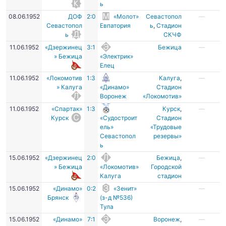
ь
08.06.1952
ДОФ
2:0
«Молот»
Севастопол
—
Севастопол
Евпатория
ь
,
Стадион
ь
СКЧФ
11.06.1952
«Дзержинец
3:1
Бежица
—
» Бежица
«Электрик»
Елец
11.06.1952
«Локомотив
1:3
Калуга
,
—
» Калуга
«Динамо»
Стадион
Воронеж
«Локомотив»
11.06.1952
«Спартак»
1:3
Курск
,
—
Курск
«Судостроит
Стадион
ель»
«Трудовые
Севастопол
резервы»
ь
15.06.1952
«Дзержинец
2:0
Бежица
,
—
» Бежица
«Локомотив»
Городской
Калуга
стадион
15.06.1952
«Динамо»
0:2
«Зенит»
—
Брянск
(з-д №536)
Тула
15.06.1952
«Динамо»
7:1
Воронеж
,
—