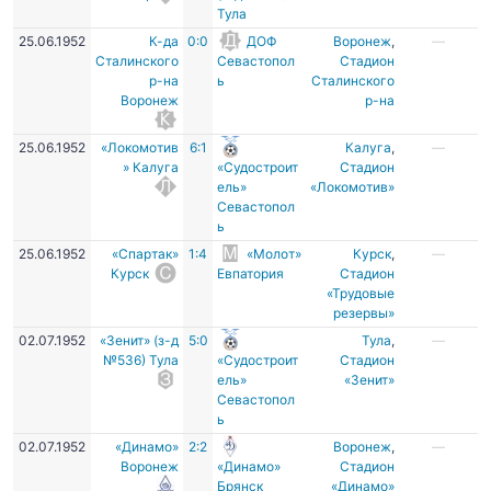
Тула
25.06.1952
К-да
0:0
ДОФ
Воронеж
,
—
Сталинского
Севастопол
Стадион
р-на
ь
Сталинского
Воронеж
р-на
25.06.1952
«Локомотив
6:1
Калуга
,
—
» Калуга
«Судостроит
Стадион
ель»
«Локомотив»
Севастопол
ь
25.06.1952
«Спартак»
1:4
«Молот»
Курск
,
—
Курск
Евпатория
Стадион
«Трудовые
резервы»
02.07.1952
«Зенит» (з-д
5:0
Тула
,
—
№536) Тула
«Судостроит
Стадион
ель»
«Зенит»
Севастопол
ь
02.07.1952
«Динамо»
2:2
Воронеж
,
—
Воронеж
«Динамо»
Стадион
Брянск
«Динамо»