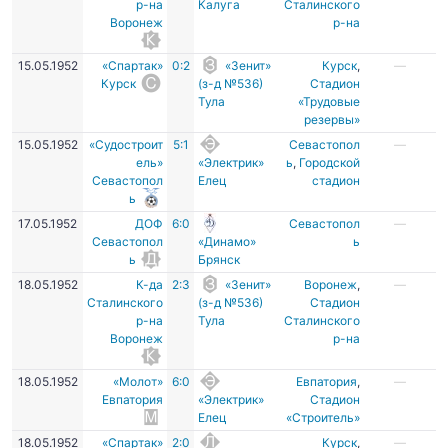
р-на
Калуга
Сталинского
Воронеж
р-на
15.05.1952
«Спартак»
0:2
«Зенит»
Курск
,
—
Курск
(з-д №536)
Стадион
Тула
«Трудовые
резервы»
15.05.1952
«Судостроит
5:1
Севастопол
—
ель»
«Электрик»
ь
,
Городской
Севастопол
Елец
стадион
ь
17.05.1952
ДОФ
6:0
Севастопол
—
Севастопол
«Динамо»
ь
ь
Брянск
18.05.1952
К-да
2:3
«Зенит»
Воронеж
,
—
Сталинского
(з-д №536)
Стадион
р-на
Тула
Сталинского
Воронеж
р-на
18.05.1952
«Молот»
6:0
Евпатория
,
—
Евпатория
«Электрик»
Стадион
Елец
«Строитель»
18.05.1952
«Спартак»
2:0
Курск
,
—