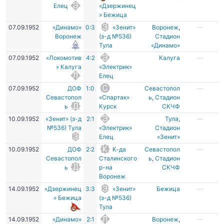
Елец
«Дзержинец
» Бежица
07.09.1952
«Динамо»
0:3
«Зенит»
Воронеж
,
—
Воронеж
(з-д №536)
Стадион
Тула
«Динамо»
07.09.1952
«Локомотив
4:2
Калуга
—
» Калуга
«Электрик»
Елец
07.09.1952
ДОФ
1:0
Севастопол
—
Севастопол
«Спартак»
ь
,
Стадион
ь
Курск
СКЧФ
10.09.1952
«Зенит» (з-д
2:1
Тула
,
—
№536) Тула
«Электрик»
Стадион
Елец
«Зенит»
10.09.1952
ДОФ
2:2
К-да
Севастопол
—
Севастопол
Сталинского
ь
,
Стадион
ь
р-на
СКЧФ
Воронеж
14.09.1952
«Дзержинец
3:3
«Зенит»
Бежица
—
» Бежица
(з-д №536)
Тула
14.09.1952
«Динамо»
2:1
Воронеж
,
—