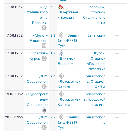
17.08.1952
К-да
5:2
Воронеж
,
—
Сталинского
«Дзержинец
Стадион
р-на
» Бежица
Сталинского
Воронеж
р-на
17.08.1952
«Молот»
2:2
«Зенит»
Евпатория
—
Евпатория
(з-д №536)
Тула
17.08.1952
«Спартак»
1:2
Курск
,
—
Курск
«Динамо»
Стадион
Воронеж
«Трудовые
резервы»
17.08.1952
ДОФ
в:п
Севастопол
—
Севастопол
«Локомотив»
ь
,
Стадион
ь
Калуга
СКЧФ
19.08.1952
«Судостроит
5:0
Севастопол
—
ель»
«Локомотив»
ь
,
Городской
Севастопол
Калуга
стадион
ь
20.08.1952
ДОФ
2:2
«Зенит»
Севастопол
—
Севастопол
(з-д №536)
ь
ь
Тула