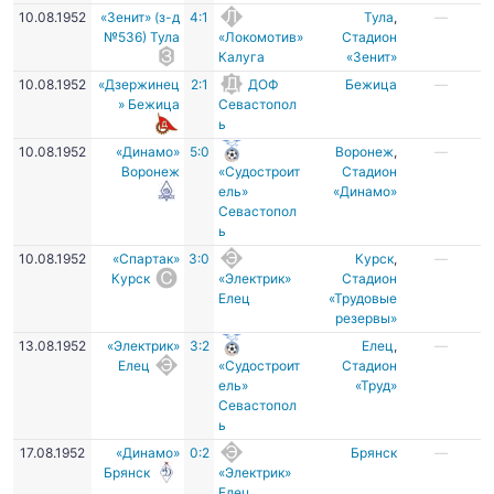
10.08.1952
«Зенит» (з-д
4:1
Тула
,
—
№536) Тула
«Локомотив»
Стадион
Калуга
«Зенит»
10.08.1952
«Дзержинец
2:1
ДОФ
Бежица
—
» Бежица
Севастопол
ь
10.08.1952
«Динамо»
5:0
Воронеж
,
—
Воронеж
«Судостроит
Стадион
ель»
«Динамо»
Севастопол
ь
10.08.1952
«Спартак»
3:0
Курск
,
—
Курск
«Электрик»
Стадион
Елец
«Трудовые
резервы»
13.08.1952
«Электрик»
3:2
Елец
,
—
Елец
«Судостроит
Стадион
ель»
«Труд»
Севастопол
ь
17.08.1952
«Динамо»
0:2
Брянск
—
Брянск
«Электрик»
Елец