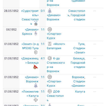
р-на
«Динамо»
Воронеж
28.05.1952
«Судостроит
0:1
Севастопол
—
ель»
«Динамо»
ь
,
Городской
Севастопол
Воронеж
стадион
ь
06.1952
«Динамо»
1:1
—
Брянск
«Спартак»
Курск
01.06.1952
«Зенит» (з-д
1:1
«Молот»
Тула
,
—
№536) Тула
Евпатория
Стадион
«Зенит»
01.06.1952
«Дзержинец
4:1
К-да
Бежица
,
—
» Бежица
Сталинского
Городской
р-на
стадион
Воронеж
01.06.1952
«Динамо»
1:1
Воронеж
,
—
Воронеж
«Спартак»
Стадион
Курск
«Динамо»
01.06.1952
«Локомотив
1:1
ДОФ
Калуга
—
» Калуга
Севастопол
ь
01.06.1952
«Электрик»
3:1
Елец
,
—