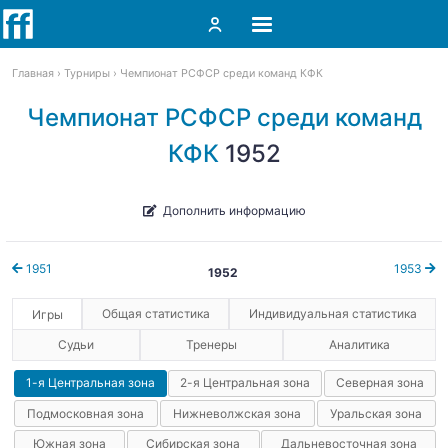
Главная
Турниры
Чемпионат РСФСР среди команд КФК
Чемпионат РСФСР среди команд
КФК
1952
Дополнить информацию
1951
1953
1952
Общая статистика
Индивидуальная статистика
Игры
Судьи
Тренеры
Аналитика
1-я Центральная зона
2-я Центральная зона
Северная зона
Подмосковная зона
Нижневолжская зона
Уральская зона
Южная зона
Сибирская зона
Дальневосточная зона