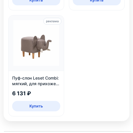
реклама
Пуф-слон Leset Combi:
мягкий, для прихожей
и детской, белый и
6 131 ₽
серый
Купить