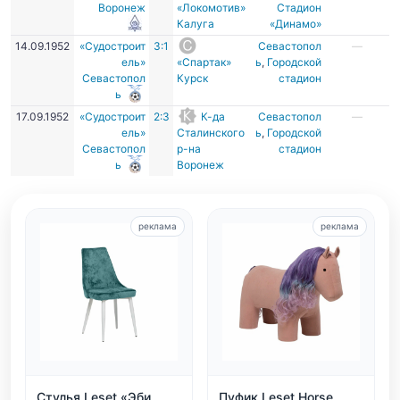
Воронеж
«Локомотив»
Стадион
Калуга
«Динамо»
14.09.1952
«Судостроит
3:1
Севастопол
—
ель»
«Спартак»
ь
,
Городской
Севастопол
Курск
стадион
ь
17.09.1952
«Судостроит
2:3
К-да
Севастопол
—
ель»
Сталинского
ь
,
Городской
Севастопол
р-на
стадион
ь
Воронеж
реклама
реклама
Стулья Leset «Эби
Пуфик Leset Horse,