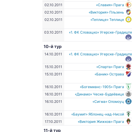
02.10.2011
«Славия» Прага
02.10.2011
«Виктория» Пльзень
02.10.2011
«Теплице» Теплице
03.10.2011
«1. ФК Словацко» Угерске-Градишт
10-й тур
14.10.2011
«1. ФК Словацко» Угерске-Градишт
15.10.2011
«Спарта» Прага
15.10.2011
«Баник» Острава
16.10.2011
«Богемианс-1905» Прага
16.10.2011
«Динамо» Ческе-Будеёвице
16.10.2011
«Сигма» Оломоуц
16.10.2011
«Баумит» Яблонец-над-Нисой
17.10.2011
«Виктория Жижков» Прага
11-й тур