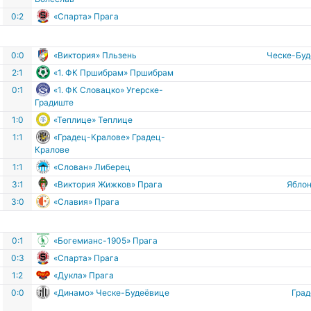
0:2
«Спарта» Прага
0:0
«Виктория» Пльзень
Ческе-Бу
2:1
«1. ФК Пршибрам» Пршибрам
0:1
«1. ФК Словацко» Угерске-
Градиште
1:0
«Теплице» Теплице
в
1:1
«Градец-Кралове» Градец-
Кралове
1:1
«Слован» Либерец
3:1
«Виктория Жижков» Прага
Ябло
3:0
«Славия» Прага
0:1
«Богемианс-1905» Прага
0:3
«Спарта» Прага
1:2
«Дукла» Прага
е
0:0
«Динамо» Ческе-Будеёвице
Гра