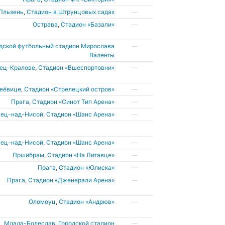
Пльзень
,
Стадион в Штрунцовых садах
—
Острава
,
Стадион «Базали»
—
дской футбольный стадион Мирослава
—
Валенты
дец-Кралове
,
Cтадион «Вшеспортовни»
—
деёвице
,
Стадион «Стрелецкий остров»
—
Прага
,
Стадион «Синот Тип Арена»
—
нец-над-Нисой
,
Стадион «Шанс Арена»
—
нец-над-Нисой
,
Стадион «Шанс Арена»
—
Пршибрам
,
Cтадион «На Литавце»
—
Прага
,
Стадион «Юлиска»
—
Прага
,
Стадион «Дженерали Арена»
—
Оломоуц
,
Стадион «Андрюв»
—
Млада-Болеслав
,
Городской стадион
—