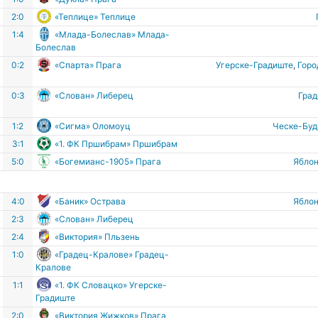
2:0
«Теплице» Теплице
1:4
«Млада-Болеслав» Млада-
Болеслав
е
0:2
«Спарта» Прага
Угерске-Градиште
,
Горо
е
0:3
«Слован» Либерец
Гра
1:2
«Сигма» Оломоуц
Ческе-Бу
3:1
«1. ФК Пршибрам» Пршибрам
5:0
«Богемианс-1905» Прага
Ябло
4:0
«Баник» Острава
Ябло
2:3
«Слован» Либерец
2:4
«Виктория» Пльзень
1:0
«Градец-Кралове» Градец-
Кралове
1:1
«1. ФК Словацко» Угерске-
Градиште
в
2:0
«Виктория Жижков» Прага