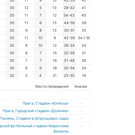
30
11
9
10
42-35
42
30
12
5
13
29-32
41
30
11
7
12
54-43
40
30
11
6
13
44-56
39
30
9
8
13
30-51
35
30
11
10
9
42-38
34 (-9)
30
8
10
12
28-34
34
30
8
7
15
22-38
31
30
7
7
16
31-48
28
30
6
6
18
20-54
24
30
5
4
21
23-55
19
Место проведения
Анализ
Прага
,
Стадион «Юлиска»
—
Прага
,
Городской стадион «Доличек»
—
Пльзень
,
Стадион в Штрунцовых садах
—
дской футбольный стадион Мирослава
—
Валенты