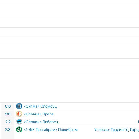
0:0
«Сигма» Оломоуц
2:0
«Славия» Прага
2:2
«Слован» Либерец
е
2:3
«1. ФК Пршибрам» Пршибрам
Угерске-Градиште
,
Горо