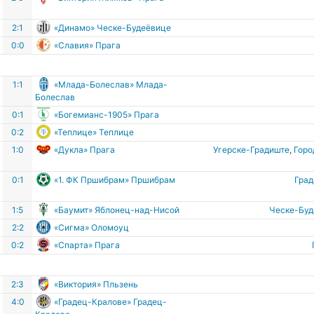
2:1
«Динамо» Ческе-Будеёвице
0:0
«Славия» Прага
1:1
«Млада-Болеслав» Млада-
Болеслав
0:1
«Богемианс-1905» Прага
0:2
«Теплице» Теплице
е
1:0
«Дукла» Прага
Угерске-Градиште
,
Горо
е
0:1
«1. ФК Пршибрам» Пршибрам
Гра
1:5
«Баумит» Яблонец-над-Нисой
Ческе-Бу
2:2
«Сигма» Оломоуц
0:2
«Спарта» Прага
2:3
«Виктория» Пльзень
4:0
«Градец-Кралове» Градец-