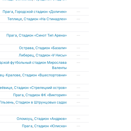
Прага
,
Городской стадион «Доличек»
—
Теплице
,
Стадион «На Стинадлех»
—
Прага
,
Стадион «Синот Тип Арена»
—
Острава
,
Стадион «Базали»
—
Либерец
,
Стадион «У Нисы»
—
дской футбольный стадион Мирослава
—
Валенты
дец-Кралове
,
Cтадион «Вшеспортовни»
—
деёвице
,
Стадион «Стрелецкий остров»
—
Прага
,
Cтадион ФК «Виктория»
—
Пльзень
,
Стадион в Штрунцовых садах
—
Оломоуц
,
Стадион «Андрюв»
—
Прага
,
Стадион «Юлиска»
—