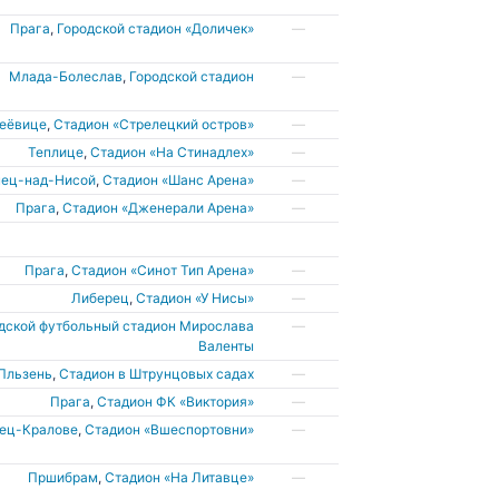
Прага
,
Городской стадион «Доличек»
—
Млада-Болеслав
,
Городской стадион
—
деёвице
,
Стадион «Стрелецкий остров»
—
Теплице
,
Стадион «На Стинадлех»
—
нец-над-Нисой
,
Стадион «Шанс Арена»
—
Прага
,
Стадион «Дженерали Арена»
—
Прага
,
Стадион «Синот Тип Арена»
—
Либерец
,
Стадион «У Нисы»
—
дской футбольный стадион Мирослава
—
Валенты
Пльзень
,
Стадион в Штрунцовых садах
—
Прага
,
Cтадион ФК «Виктория»
—
дец-Кралове
,
Cтадион «Вшеспортовни»
—
Пршибрам
,
Cтадион «На Литавце»
—