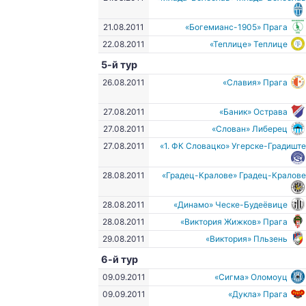
21.08.2011
«Богемианс-1905» Прага
22.08.2011
«Теплице» Теплице
5-й тур
26.08.2011
«Славия» Прага
27.08.2011
«Баник» Острава
27.08.2011
«Слован» Либерец
27.08.2011
«1. ФК Словацко» Угерске-Градишт
28.08.2011
«Градец-Кралове» Градец-Кралов
28.08.2011
«Динамо» Ческе-Будеёвице
28.08.2011
«Виктория Жижков» Прага
29.08.2011
«Виктория» Пльзень
6-й тур
09.09.2011
«Сигма» Оломоуц
09.09.2011
«Дукла» Прага