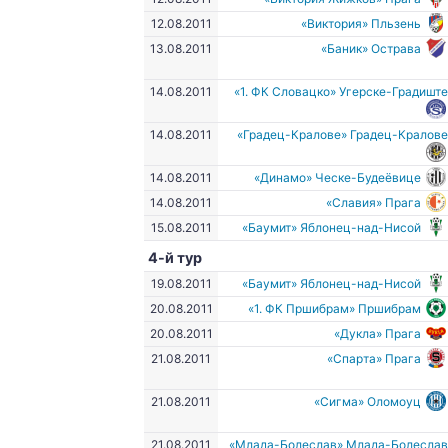
12.08.2011
«Виктория» Пльзень
13.08.2011
«Баник» Острава
14.08.2011
«1. ФК Словацко» Угерске-Градишт
14.08.2011
«Градец-Кралове» Градец-Кралов
14.08.2011
«Динамо» Ческе-Будеёвице
14.08.2011
«Славия» Прага
15.08.2011
«Баумит» Яблонец-над-Нисой
4-й тур
19.08.2011
«Баумит» Яблонец-над-Нисой
20.08.2011
«1. ФК Пршибрам» Пршибрам
20.08.2011
«Дукла» Прага
21.08.2011
«Спарта» Прага
21.08.2011
«Сигма» Оломоуц
21.08.2011
«Млада-Болеслав» Млада-Болесла