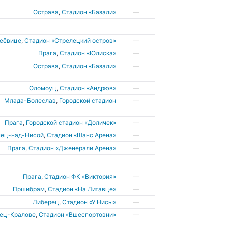
Острава
,
Стадион «Базали»
—
деёвице
,
Стадион «Стрелецкий остров»
—
Прага
,
Стадион «Юлиска»
—
Острава
,
Стадион «Базали»
—
Оломоуц
,
Стадион «Андрюв»
—
Млада-Болеслав
,
Городской стадион
—
Прага
,
Городской стадион «Доличек»
—
нец-над-Нисой
,
Стадион «Шанс Арена»
—
Прага
,
Стадион «Дженерали Арена»
—
Прага
,
Cтадион ФК «Виктория»
—
Пршибрам
,
Cтадион «На Литавце»
—
Либерец
,
Стадион «У Нисы»
—
дец-Кралове
,
Cтадион «Вшеспортовни»
—