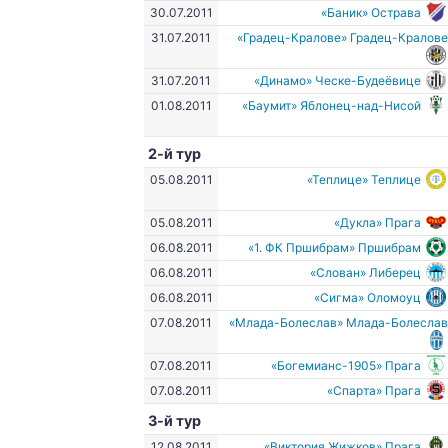
30.07.2011
«Баник» Острава
31.07.2011
«Градец-Кралове» Градец-Кралов
31.07.2011
«Динамо» Ческе-Будеёвице
01.08.2011
«Баумит» Яблонец-над-Нисой
2-й тур
05.08.2011
«Теплице» Теплице
05.08.2011
«Дукла» Прага
06.08.2011
«1. ФК Пршибрам» Пршибрам
06.08.2011
«Слован» Либерец
06.08.2011
«Сигма» Оломоуц
07.08.2011
«Млада-Болеслав» Млада-Болесла
07.08.2011
«Богемианс-1905» Прага
07.08.2011
«Спарта» Прага
3-й тур
12.08.2011
«Виктория Жижков» Прага