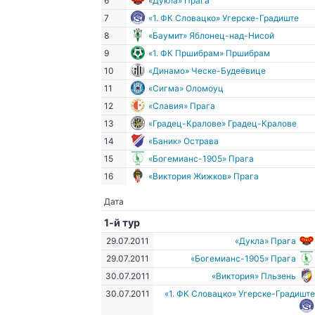
6
«Дукла» Прага
7
«1. ФК Словацко» Угерске-Градиште
8
«Баумит» Яблонец-над-Нисой
9
«1. ФК Пршибрам» Пршибрам
10
«Динамо» Ческе-Будеёвице
11
«Сигма» Оломоуц
12
«Славия» Прага
13
«Градец-Кралове» Градец-Кралове
14
«Баник» Острава
15
«Богемианс-1905» Прага
16
«Виктория Жижков» Прага
Дата
1-й тур
29.07.2011
«Дукла» Прага
29.07.2011
«Богемианс-1905» Прага
30.07.2011
«Виктория» Пльзень
30.07.2011
«1. ФК Словацко» Угерске-Градишт