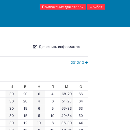
Приложение для ставок
Фрибет
Дополнить информацию
2012/13
И
В
Н
П
М
О
30
20
6
4
68-29
66
30
20
4
6
51-25
64
30
19
6
5
66-33
63
30
15
5
10
49-34
50
30
12
10
8
36-30
46