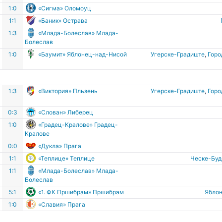
1:0
«Сигма» Оломоуц
1:1
«Баник» Острава
1:3
«Млада-Болеслав» Млада-
Болеслав
е
1:0
«Баумит» Яблонец-над-Нисой
Угерске-Градиште
,
Горо
е
1:3
«Виктория» Пльзень
Угерске-Градиште
,
Горо
0:3
«Слован» Либерец
1:0
«Градец-Кралове» Градец-
Кралове
0:0
«Дукла» Прага
1:1
«Теплице» Теплице
Ческе-Бу
1:1
«Млада-Болеслав» Млада-
Болеслав
5:1
«1. ФК Пршибрам» Пршибрам
Ябло
1:0
«Славия» Прага