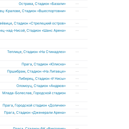
Острава
,
Стадион «Базали»
—
дец-Кралове
,
Cтадион «Вшеспортовни»
—
деёвице
,
Стадион «Стрелецкий остров»
—
нец-над-Нисой
,
Стадион «Шанс Арена»
—
Теплице
,
Стадион «На Стинадлех»
—
Прага
,
Стадион «Юлиска»
—
Пршибрам
,
Cтадион «На Литавце»
—
Либерец
,
Стадион «У Нисы»
—
Оломоуц
,
Стадион «Андрюв»
—
Млада-Болеслав
,
Городской стадион
—
Прага
,
Городской стадион «Доличек»
—
Прага
,
Стадион «Дженерали Арена»
—
Прага
,
Cтадион ФК «Виктория»
—