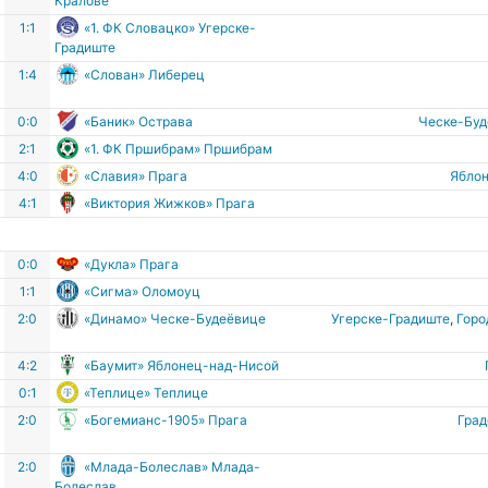
Кралове
1:1
«1. ФК Словацко» Угерске-
Градиште
в
1:4
«Слован» Либерец
0:0
«Баник» Острава
Ческе-Бу
2:1
«1. ФК Пршибрам» Пршибрам
4:0
«Славия» Прага
Ябло
4:1
«Виктория Жижков» Прага
0:0
«Дукла» Прага
1:1
«Сигма» Оломоуц
е
2:0
«Динамо» Ческе-Будеёвице
Угерске-Градиште
,
Горо
4:2
«Баумит» Яблонец-над-Нисой
0:1
«Теплице» Теплице
е
2:0
«Богемианс-1905» Прага
Гра
2:0
«Млада-Болеслав» Млада-
Болеслав