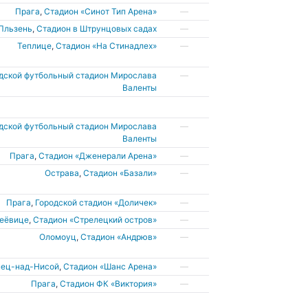
Прага
,
Стадион «Синот Тип Арена»
—
Пльзень
,
Стадион в Штрунцовых садах
—
Теплице
,
Стадион «На Стинадлех»
—
дской футбольный стадион Мирослава
—
Валенты
дской футбольный стадион Мирослава
—
Валенты
Прага
,
Стадион «Дженерали Арена»
—
Острава
,
Стадион «Базали»
—
Прага
,
Городской стадион «Доличек»
—
деёвице
,
Стадион «Стрелецкий остров»
—
Оломоуц
,
Стадион «Андрюв»
—
нец-над-Нисой
,
Стадион «Шанс Арена»
—
Прага
,
Cтадион ФК «Виктория»
—