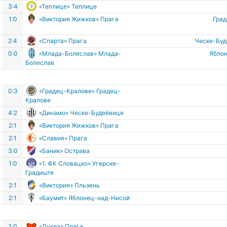
3:4
«Теплице» Теплице
е
1:0
«Виктория Жижков» Прага
Гра
2:4
«Спарта» Прага
Ческе-Бу
0:0
«Млада-Болеслав» Млада-
Ябло
Болеслав
0:3
«Градец-Кралове» Градец-
Кралове
4:2
«Динамо» Ческе-Будеёвице
2:1
«Виктория Жижков» Прага
2:1
«Славия» Прага
3:0
«Баник» Острава
в
1:0
«1. ФК Словацко» Угерске-
Градиште
2:1
«Виктория» Пльзень
2:1
«Баумит» Яблонец-над-Нисой
1:0
«Дукла» Прага