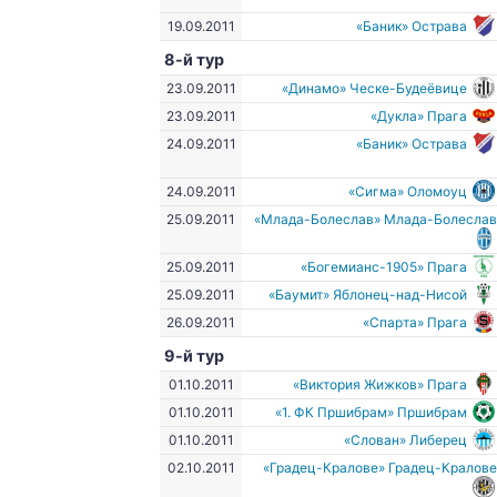
19.09.2011
«Баник» Острава
8-й тур
23.09.2011
«Динамо» Ческе-Будеёвице
23.09.2011
«Дукла» Прага
24.09.2011
«Баник» Острава
24.09.2011
«Сигма» Оломоуц
25.09.2011
«Млада-Болеслав» Млада-Болесла
25.09.2011
«Богемианс-1905» Прага
25.09.2011
«Баумит» Яблонец-над-Нисой
26.09.2011
«Спарта» Прага
9-й тур
01.10.2011
«Виктория Жижков» Прага
01.10.2011
«1. ФК Пршибрам» Пршибрам
01.10.2011
«Слован» Либерец
02.10.2011
«Градец-Кралове» Градец-Кралов