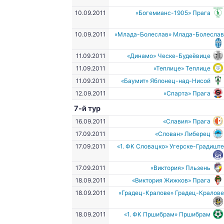
10.09.2011
«Богемианс-1905» Прага
10.09.2011
«Млада-Болеслав» Млада-Болесла
11.09.2011
«Динамо» Ческе-Будеёвице
11.09.2011
«Теплице» Теплице
11.09.2011
«Баумит» Яблонец-над-Нисой
12.09.2011
«Спарта» Прага
7-й тур
16.09.2011
«Славия» Прага
17.09.2011
«Слован» Либерец
17.09.2011
«1. ФК Словацко» Угерске-Градишт
17.09.2011
«Виктория» Пльзень
18.09.2011
«Виктория Жижков» Прага
18.09.2011
«Градец-Кралове» Градец-Кралов
18.09.2011
«1. ФК Пршибрам» Пршибрам