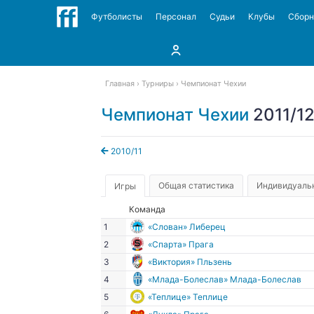
Футболисты
Персонал
Судьи
Клубы
Сбор
Главная
Турниры
Чемпионат Чехии
Чемпионат Чехии
2011/1
2010/11
Общая статистика
Индивидуальн
Игры
Команда
1
«Слован» Либерец
2
«Спарта» Прага
3
«Виктория» Пльзень
4
«Млада-Болеслав» Млада-Болеслав
5
«Теплице» Теплице