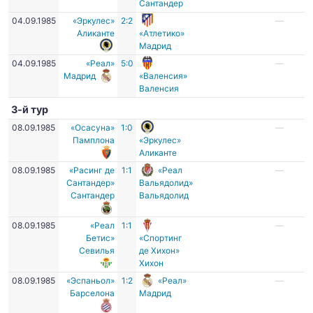
Сантандер
04.09.1985
«Эркулес»
2:2
—
Аликанте
«Атлетико»
Мадрид
04.09.1985
«Реал»
5:0
—
Мадрид
«Валенсия»
Валенсия
3-й тур
08.09.1985
«Осасуна»
1:0
—
Памплона
«Эркулес»
Аликанте
08.09.1985
«Расинг де
1:1
«Реал
—
Сантандер»
Вальядолид»
Сантандер
Вальядолид
08.09.1985
«Реал
1:1
—
Бетис»
«Спортинг
Севилья
де Хихон»
Хихон
08.09.1985
«Эспаньол»
1:2
«Реал»
—
Барселона
Мадрид