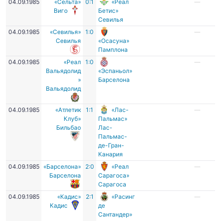
04.09.1985
«Сельта»
0:1
«Реал
—
Виго
Бетис»
Севилья
04.09.1985
«Севилья»
1:0
—
Севилья
«Осасуна»
Памплона
04.09.1985
«Реал
1:0
—
Вальядолид
«Эспаньол»
»
Барселона
Вальядолид
04.09.1985
«Атлетик
1:1
«Лас-
—
Клуб»
Пальмас»
Бильбао
Лас-
Пальмас-
де-Гран-
Канария
04.09.1985
«Барселона»
2:0
«Реал
—
Барселона
Сарагоса»
Сарагоса
04.09.1985
«Кадис»
2:1
«Расинг
—
Кадис
де
Сантандер»