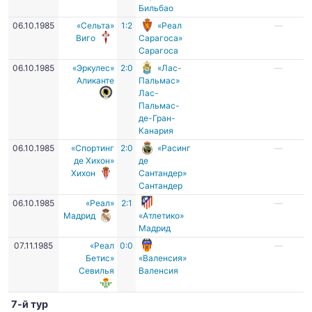
Бильбао
06.10.1985
«Сельта»
1:2
«Реал
—
Виго
Сарагоса»
Сарагоса
06.10.1985
«Эркулес»
2:0
«Лас-
—
Аликанте
Пальмас»
Лас-
Пальмас-
де-Гран-
Канария
06.10.1985
«Спортинг
2:0
«Расинг
—
де Хихон»
де
Хихон
Сантандер»
Сантандер
06.10.1985
«Реал»
2:1
—
Мадрид
«Атлетико»
Мадрид
07.11.1985
«Реал
0:0
—
Бетис»
«Валенсия»
Севилья
Валенсия
7-й тур