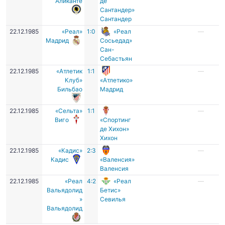
Аликанте
де
Сантандер»
Сантандер
22.12.1985
«Реал»
1:0
«Реал
—
Мадрид
Сосьедад»
Сан-
Себастьян
22.12.1985
«Атлетик
1:1
—
Клуб»
«Атлетико»
Бильбао
Мадрид
22.12.1985
«Сельта»
1:1
—
Виго
«Спортинг
де Хихон»
Хихон
22.12.1985
«Кадис»
2:3
—
Кадис
«Валенсия»
Валенсия
22.12.1985
«Реал
4:2
«Реал
—
Вальядолид
Бетис»
»
Севилья
Вальядолид