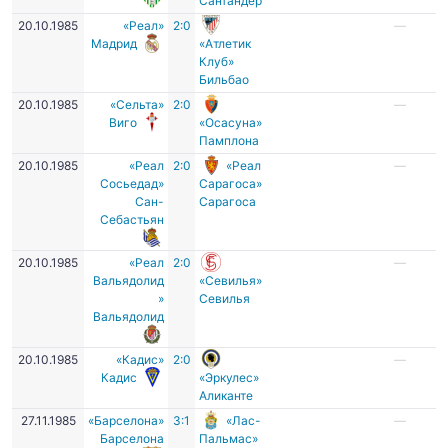
Сантандер
20.10.1985
«Реал»
2:0
—
Мадрид
«Атлетик
Клуб»
Бильбао
20.10.1985
«Сельта»
2:0
—
Виго
«Осасуна»
Памплона
20.10.1985
«Реал
2:0
«Реал
—
Сосьедад»
Сарагоса»
Сан-
Сарагоса
Себастьян
20.10.1985
«Реал
2:0
—
Вальядолид
«Севилья»
»
Севилья
Вальядолид
20.10.1985
«Кадис»
2:0
—
Кадис
«Эркулес»
Аликанте
27.11.1985
«Барселона»
3:1
«Лас-
—
Барселона
Пальмас»