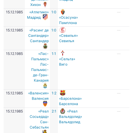
Хихон
15.12.1985
«Атлетико»
1:0
—
Мадрид
«Осасуна»
Памплона
15.12.1985
«Расинг де
1:0
—
Сантандер»
«Севилья»
Сантандер
Севилья
15.12.1985
«Лас-
1:1
—
Пальмас»
«Сельта»
Лас-
Виго
Пальмас-
де-Гран-
Канария
15.12.1985
«Валенсия»
1:2
—
Валенсия
«Барселона»
Барселона
15.12.1985
«Реал
2:1
«Реал
—
Сосьедад»
Вальядолид»
Сан-
Вальядолид
Себастьян