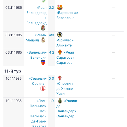
03.11.1985
«Реал
2:2
—
Вальядолид
«Барселона»
»
Барселона
Вальядолид
03.11.1985
«Реал»
4:0
—
Мадрид
«Эркулес»
Аликанте
03.11.1985
«Валенсия»
4:2
«Реал
—
Валенсия
Сарагоса»
Сарагоса
11-й тур
10.11.1985
«Севилья»
0:0
—
Севилья
«Спортинг
де Хихон»
Хихон
10.11.1985
«Лас-
1:0
«Расинг
—
Пальмас»
де
Лас-
Сантандер»
Пальмас-
Сантандер
де-Гран-
Канария