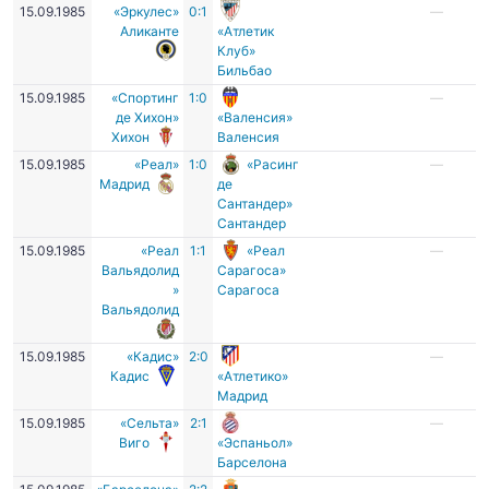
15.09.1985
«Эркулес»
0:1
—
Аликанте
«Атлетик
Клуб»
Бильбао
15.09.1985
«Спортинг
1:0
—
де Хихон»
«Валенсия»
Хихон
Валенсия
15.09.1985
«Реал»
1:0
«Расинг
—
Мадрид
де
Сантандер»
Сантандер
15.09.1985
«Реал
1:1
«Реал
—
Вальядолид
Сарагоса»
»
Сарагоса
Вальядолид
15.09.1985
«Кадис»
2:0
—
Кадис
«Атлетико»
Мадрид
15.09.1985
«Сельта»
2:1
—
Виго
«Эспаньол»
Барселона