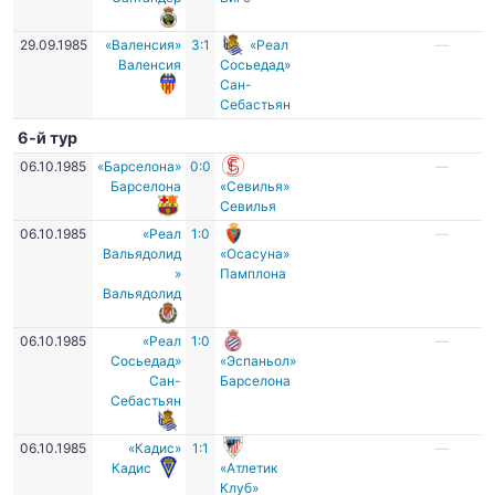
29.09.1985
«Валенсия»
3:1
«Реал
—
Валенсия
Сосьедад»
Сан-
Себастьян
6-й тур
06.10.1985
«Барселона»
0:0
—
Барселона
«Севилья»
Севилья
06.10.1985
«Реал
1:0
—
Вальядолид
«Осасуна»
»
Памплона
Вальядолид
06.10.1985
«Реал
1:0
—
Сосьедад»
«Эспаньол»
Сан-
Барселона
Себастьян
06.10.1985
«Кадис»
1:1
—
Кадис
«Атлетик
Клуб»