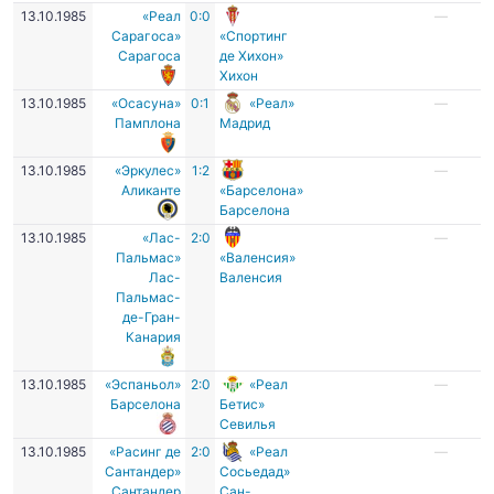
13.10.1985
«Реал
0:0
—
Сарагоса»
«Спортинг
Сарагоса
де Хихон»
Хихон
13.10.1985
«Осасуна»
0:1
«Реал»
—
Памплона
Мадрид
13.10.1985
«Эркулес»
1:2
—
Аликанте
«Барселона»
Барселона
13.10.1985
«Лас-
2:0
—
Пальмас»
«Валенсия»
Лас-
Валенсия
Пальмас-
де-Гран-
Канария
13.10.1985
«Эспаньол»
2:0
«Реал
—
Барселона
Бетис»
Севилья
13.10.1985
«Расинг де
2:0
«Реал
—
Сантандер»
Сосьедад»
Сантандер
Сан-