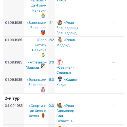
Пальмас-
Хихон
де-Гран-
Канария
01.09.1985
«Валенсия»
2:1
«Реал
—
Валенсия
Вальядолид»
Вальядолид
01.09.1985
«Реал
2:2
«Реал»
—
Бетис»
Мадрид
Севилья
01.09.1985
«Атлетико»
3:0
—
Мадрид
«Севилья»
Севилья
01.09.1985
«Эспаньол»
5:0
«Кадис»
—
Барселона
Кадис
2-й тур
04.09.1985
«Спортинг
0:0
«Реал
—
де Хихон»
Сосьедад»
Хихон
Сан-
Себастьян