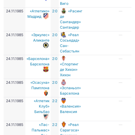
Виго
24.11.1985
«Атлетико»
2:0
«Расинг
—
Мадрид
де
Сантандер»
Сантандер
24.11.1985
«Эркулес»
2:0
«Реал
—
Аликанте
Сосьедад»
Сан-
Себастьян
24.11.1985
«Барселона»
2:0
—
Барселона
«Спортинг
де Хихон»
Хихон
24.11.1985
«Осасуна»
2:0
—
Памплона
«Эспаньол»
Барселона
24.11.1985
«Атлетик
2:2
—
Клуб»
«Валенсия»
Бильбао
Валенсия
24.11.1985
«Лас-
2:2
«Реал
—
Пальмас»
Сарагоса»