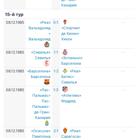
Канария
15-й тур
08.12.1985
«Реал
0:1
—
Вальядолид
«Спортинг
»
де Хихон»
Вальядолид
Хихон
08.12.1985
«Севилья»
1:1
—
Севилья
«Эспаньол»
Барселона
08.12.1985
«Барселона»
1:2
«Реал
—
Барселона
Бетис»
Севилья
08.12.1985
«Лас-
1:3
—
Пальмас»
«Атлетико»
Лас-
Мадрид
Пальмас-
де-Гран-
Канария
08.12.1985
«Осасуна»
2:1
«Реал
—
Памплона
Сарагоса»