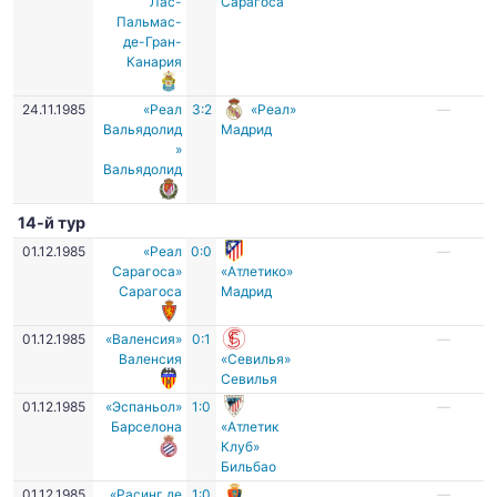
Лас-
Сарагоса
Пальмас-
де-Гран-
Канария
24.11.1985
«Реал
3:2
«Реал»
—
Вальядолид
Мадрид
»
Вальядолид
14-й тур
01.12.1985
«Реал
0:0
—
Сарагоса»
«Атлетико»
Сарагоса
Мадрид
01.12.1985
«Валенсия»
0:1
—
Валенсия
«Севилья»
Севилья
01.12.1985
«Эспаньол»
1:0
—
Барселона
«Атлетик
Клуб»
Бильбао
01.12.1985
«Расинг де
1:0
—