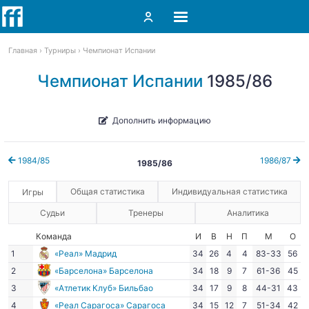
Главная
Турниры
Чемпионат Испании
Чемпионат Испании
1985/86
Дополнить информацию
1984/85
1986/87
1985/86
Общая статистика
Индивидуальная статистика
Игры
Судьи
Тренеры
Аналитика
Команда
И
В
Н
П
М
О
1
«Реал» Мадрид
34
26
4
4
83-33
56
2
«Барселона» Барселона
34
18
9
7
61-36
45
3
«Атлетик Клуб» Бильбао
34
17
9
8
44-31
43
4
«Реал Сарагоса» Сарагоса
34
15
12
7
51-34
42