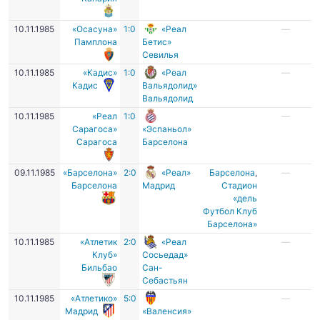
10.11.1985
«Осасуна»
1:0
«Реал
—
Памплона
Бетис»
Севилья
10.11.1985
«Кадис»
1:0
«Реал
—
Кадис
Вальядолид»
Вальядолид
10.11.1985
«Реал
1:0
—
Сарагоса»
«Эспаньол»
Сарагоса
Барселона
09.11.1985
«Барселона»
2:0
«Реал»
Барселона
,
—
Барселона
Мадрид
Стадион
«дель
Футбол Клуб
Барселона»
10.11.1985
«Атлетик
2:0
«Реал
—
Клуб»
Сосьедад»
Бильбао
Сан-
Себастьян
10.11.1985
«Атлетико»
5:0
—
Мадрид
«Валенсия»