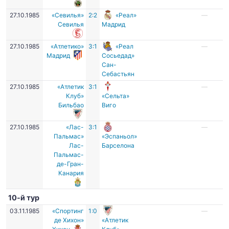
27.10.1985
«Севилья»
2:2
«Реал»
—
Севилья
Мадрид
27.10.1985
«Атлетико»
3:1
«Реал
—
Мадрид
Сосьедад»
Сан-
Себастьян
27.10.1985
«Атлетик
3:1
—
Клуб»
«Сельта»
Бильбао
Виго
27.10.1985
«Лас-
3:1
—
Пальмас»
«Эспаньол»
Лас-
Барселона
Пальмас-
де-Гран-
Канария
10-й тур
03.11.1985
«Спортинг
1:0
—
де Хихон»
«Атлетик