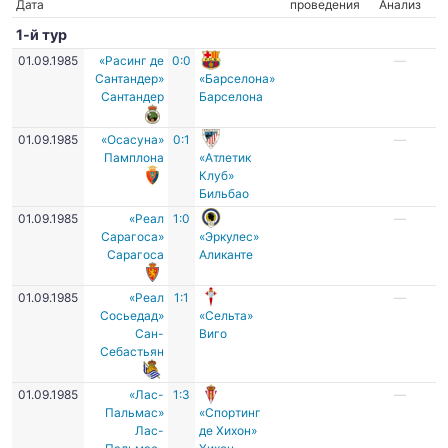
Дата
проведения
Анализ
1-й тур
01.09.1985
«Расинг де
0:0
—
Сантандер»
«Барселона»
Сантандер
Барселона
01.09.1985
«Осасуна»
0:1
—
Памплона
«Атлетик
Клуб»
Бильбао
01.09.1985
«Реал
1:0
—
Сарагоса»
«Эркулес»
Сарагоса
Аликанте
01.09.1985
«Реал
1:1
—
Сосьедад»
«Сельта»
Сан-
Виго
Себастьян
01.09.1985
«Лас-
1:3
—
Пальмас»
«Спортинг
Лас-
де Хихон»