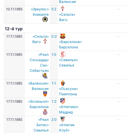
Валенсия
10.11.1985
«Эркулес»
5:2
—
Аликанте
«Сельта»
Виго
12-й тур
17.11.1985
«Сельта»
0:2
—
Виго
«Барселона»
Барселона
17.11.1985
«Реал
1:0
—
Сосьедад»
«Севилья»
Сан-
Севилья
Себастьян
17.11.1985
«Валенсия»
1:1
—
Валенсия
«Осасуна»
Памплона
17.11.1985
«Эспаньол»
1:2
—
Барселона
«Атлетико»
Мадрид
17.11.1985
«Реал
2:0
—
Бетис»
«Атлетик
Севилья
Клуб»