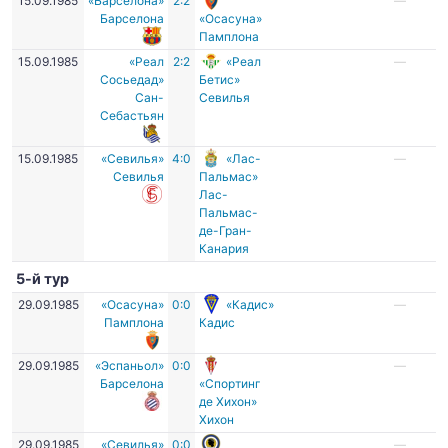
15.09.1985
«Барселона»
2:2
—
Барселона
«Осасуна»
Памплона
15.09.1985
«Реал
2:2
«Реал
—
Сосьедад»
Бетис»
Сан-
Севилья
Себастьян
15.09.1985
«Севилья»
4:0
«Лас-
—
Севилья
Пальмас»
Лас-
Пальмас-
де-Гран-
Канария
5-й тур
29.09.1985
«Осасуна»
0:0
«Кадис»
—
Памплона
Кадис
29.09.1985
«Эспаньол»
0:0
—
Барселона
«Спортинг
де Хихон»
Хихон
29.09.1985
«Севилья»
0:0
—