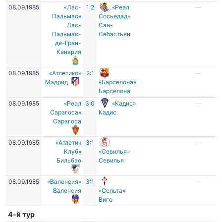
08.09.1985
«Лас-
1:2
«Реал
—
Пальмас»
Сосьедад»
Лас-
Сан-
Пальмас-
Себастьян
де-Гран-
Канария
08.09.1985
«Атлетико»
2:1
—
Мадрид
«Барселона»
Барселона
08.09.1985
«Реал
3:0
«Кадис»
—
Сарагоса»
Кадис
Сарагоса
08.09.1985
«Атлетик
3:1
—
Клуб»
«Севилья»
Бильбао
Севилья
08.09.1985
«Валенсия»
3:1
—
Валенсия
«Сельта»
Виго
4-й тур