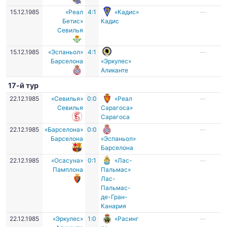
15.12.1985
«Реал
4:1
«Кадис»
—
Бетис»
Кадис
Севилья
15.12.1985
«Эспаньол»
4:1
—
Барселона
«Эркулес»
Аликанте
17-й тур
22.12.1985
«Севилья»
0:0
«Реал
—
Севилья
Сарагоса»
Сарагоса
22.12.1985
«Барселона»
0:0
—
Барселона
«Эспаньол»
Барселона
22.12.1985
«Осасуна»
0:1
«Лас-
—
Памплона
Пальмас»
Лас-
Пальмас-
де-Гран-
Канария
22.12.1985
«Эркулес»
1:0
«Расинг
—