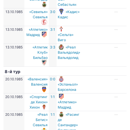
Себастьян
13.10.1985
«Севилья»
3:0
«Кадис»
—
Севилья
Кадис
13.10.1985
«Атлетико»
3:1
—
Мадрид
«Сельта»
Виго
13.10.1985
«Атлетик
3:3
«Реал
—
Клуб»
Вальядолид»
Бильбао
Вальядолид
8-й тур
20.10.1985
«Валенсия»
0:0
—
Валенсия
«Эспаньол»
Барселона
20.10.1985
«Спортинг
1:1
—
де Хихон»
«Атлетико»
Хихон
Мадрид
20.10.1985
«Реал
1:1
«Расинг
—
Бетис»
де
Севилья
Сантандер»