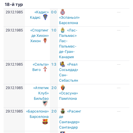
18-й тур
29.12.1985
«Кадис»
0:0
—
Кадис
«Эспаньол»
Барселона
29.12.1985
«Спортинг
1:0
«Лас-
—
де Хихон»
Пальмас»
Хихон
Лас-
Пальмас-
де-Гран-
Канария
29.12.1985
«Сельта»
1:3
«Реал
—
Виго
Сосьедад»
Сан-
Себастьян
29.12.1985
«Атлетик
2:0
—
Клуб»
«Осасуна»
Бильбао
Памплона
29.12.1985
«Барселона»
2:0
«Расинг
—
Барселона
де
Сантандер»
Сантандер