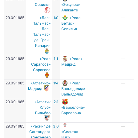
Севилья
«Эркулес»
Аликанте
29.09.1985
«Лас-
1:0
«Реал
—
Пальмас»
Бетис»
Лас-
Севилья
Пальмас-
де-Гран-
Канария
29.09.1985
«Реал
1:1
«Реал»
—
Сарагоса»
Мадрид
Сарагоса
29.09.1985
«Атлетико»
1:4
«Реал
—
Мадрид
Вальядолид»
Вальядолид
29.09.1985
«Атлетик
2:1
—
Клуб»
«Барселона»
Бильбао
Барселона
29.09.1985
«Расинг де
3:0
—
Сантандер»
«Сельта»
Сантандер
Виго