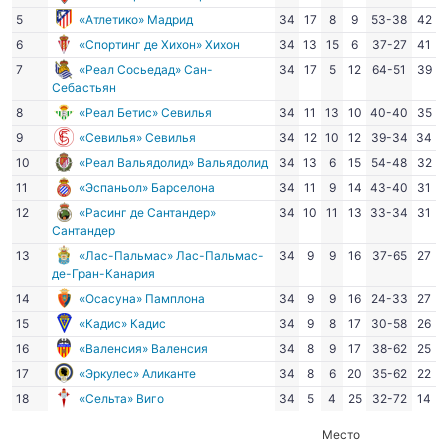
5
«Атлетико» Мадрид
34
17
8
9
53-38
42
6
«Спортинг де Хихон» Хихон
34
13
15
6
37-27
41
7
«Реал Сосьедад» Сан-
34
17
5
12
64-51
39
Себастьян
8
«Реал Бетис» Севилья
34
11
13
10
40-40
35
9
«Севилья» Севилья
34
12
10
12
39-34
34
10
«Реал Вальядолид» Вальядолид
34
13
6
15
54-48
32
11
«Эспаньол» Барселона
34
11
9
14
43-40
31
12
«Расинг де Сантандер»
34
10
11
13
33-34
31
Сантандер
13
«Лас-Пальмас» Лас-Пальмас-
34
9
9
16
37-65
27
де-Гран-Канария
14
«Осасуна» Памплона
34
9
9
16
24-33
27
15
«Кадис» Кадис
34
9
8
17
30-58
26
16
«Валенсия» Валенсия
34
8
9
17
38-62
25
17
«Эркулес» Аликанте
34
8
6
20
35-62
22
18
«Сельта» Виго
34
5
4
25
32-72
14
Место