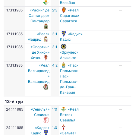
Бильбао
17.11.1985
«Расинг де
2:3
«Реал
—
Сантандер»
Сарагоса»
Сантандер
Сарагоса
17.11.1985
«Реал»
3:1
«Кадис»
—
Мадрид
Кадис
17.11.1985
«Спортинг
3:1
—
де Хихон»
«Эркулес»
Хихон
Аликанте
17.11.1985
«Реал
4:2
«Лас-
—
Вальядолид
Пальмас»
»
Лас-
Вальядолид
Пальмас-
де-Гран-
Канария
13-й тур
24.11.1985
«Севилья»
1:0
«Реал
—
Севилья
Бетис»
Севилья
24.11.1985
«Кадис»
1:0
—
Кадис
«Сельта»