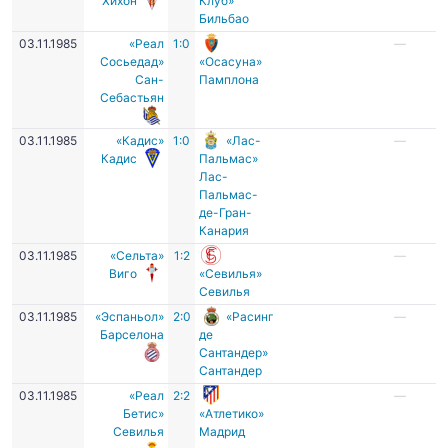
Хихон
Клуб»
Бильбао
03.11.1985
«Реал
1:0
—
Сосьедад»
«Осасуна»
Сан-
Памплона
Себастьян
03.11.1985
«Кадис»
1:0
«Лас-
—
Кадис
Пальмас»
Лас-
Пальмас-
де-Гран-
Канария
03.11.1985
«Сельта»
1:2
—
Виго
«Севилья»
Севилья
03.11.1985
«Эспаньол»
2:0
«Расинг
—
Барселона
де
Сантандер»
Сантандер
03.11.1985
«Реал
2:2
—
Бетис»
«Атлетико»
Севилья
Мадрид