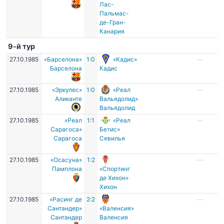
Лас-
Пальмас-
де-Гран-
Канария
9-й тур
27.10.1985
«Барселона»
1:0
«Кадис»
—
Барселона
Кадис
27.10.1985
«Эркулес»
1:0
«Реал
—
Аликанте
Вальядолид»
Вальядолид
27.10.1985
«Реал
1:1
«Реал
—
Сарагоса»
Бетис»
Сарагоса
Севилья
27.10.1985
«Осасуна»
1:2
—
Памплона
«Спортинг
де Хихон»
Хихон
27.10.1985
«Расинг де
2:2
—
Сантандер»
«Валенсия»
Сантандер
Валенсия