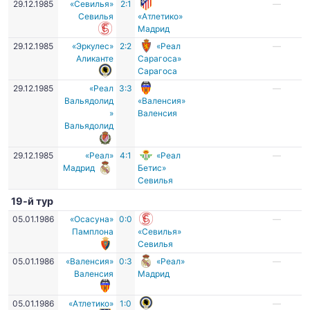
29.12.1985
«Севилья»
2:1
—
Севилья
«Атлетико»
Мадрид
29.12.1985
«Эркулес»
2:2
«Реал
—
Аликанте
Сарагоса»
Сарагоса
29.12.1985
«Реал
3:3
—
Вальядолид
«Валенсия»
»
Валенсия
Вальядолид
29.12.1985
«Реал»
4:1
«Реал
—
Мадрид
Бетис»
Севилья
19-й тур
05.01.1986
«Осасуна»
0:0
—
Памплона
«Севилья»
Севилья
05.01.1986
«Валенсия»
0:3
«Реал»
—
Валенсия
Мадрид
05.01.1986
«Атлетико»
1:0
—