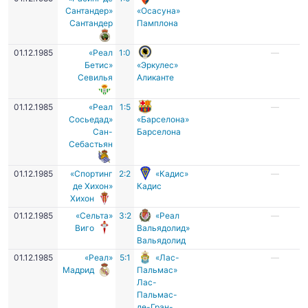
Сантандер»
«Осасуна»
Сантандер
Памплона
01.12.1985
«Реал
1:0
—
Бетис»
«Эркулес»
Севилья
Аликанте
01.12.1985
«Реал
1:5
—
Сосьедад»
«Барселона»
Сан-
Барселона
Себастьян
01.12.1985
«Спортинг
2:2
«Кадис»
—
де Хихон»
Кадис
Хихон
01.12.1985
«Сельта»
3:2
«Реал
—
Виго
Вальядолид»
Вальядолид
01.12.1985
«Реал»
5:1
«Лас-
—
Мадрид
Пальмас»
Лас-
Пальмас-
де-Гран-