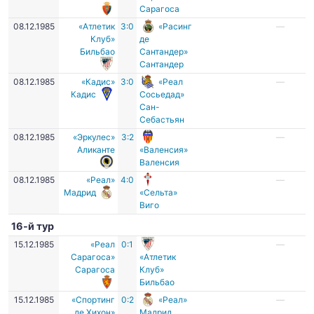
Сарагоса
08.12.1985
«Атлетик
3:0
«Расинг
—
Клуб»
де
Бильбао
Сантандер»
Сантандер
08.12.1985
«Кадис»
3:0
«Реал
—
Кадис
Сосьедад»
Сан-
Себастьян
08.12.1985
«Эркулес»
3:2
—
Аликанте
«Валенсия»
Валенсия
08.12.1985
«Реал»
4:0
—
Мадрид
«Сельта»
Виго
16-й тур
15.12.1985
«Реал
0:1
—
Сарагоса»
«Атлетик
Сарагоса
Клуб»
Бильбао
15.12.1985
«Спортинг
0:2
«Реал»
—
де Хихон»
Мадрид