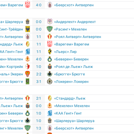
гем» Варегем
4:0
«Беерсхот» Антверпен
а» Шарлеруа
0:0
«Андерлехт» Андерлехт
Синт-Трёйден
0:0
«Расинг» Мехелен
т» Антверпен
1:1
«Роял Антверп» Антверпен
андард» Льеж
1:1
«Варегем» Варегем
АА Гент» Гент
1:1
«Льерс» Лир
лен» Мехелен
4:0
«Беверен» Беверен
йк» Кортрейк
1:0
«Роял де Льеж» Льеж
наль» Экерен
2:2
«Брюгге» Брюгге
югге» Брюгге
3:1
«Локерен» Локерен
п» Антверпен
2:1
«Стандард» Льеж
е Льеж» Льеж
0:0
«Мехелен» Мехелен
рен» Беверен
1:0
«КАА Гент» Гент
югге» Брюгге
1:0
«Шарлеруа» Шарлеруа
инг» Мехелен
1:3
«Беерсхот» Антверпен