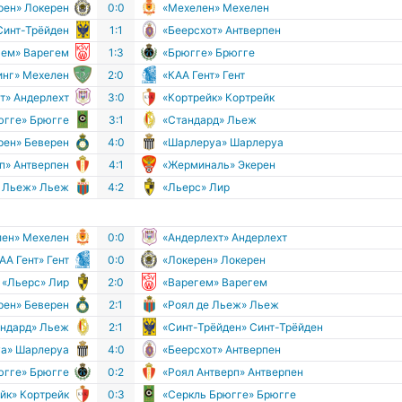
рен» Локерен
0:0
«Мехелен» Мехелен
Синт-Трёйден
1:1
«Беерсхот» Антверпен
гем» Варегем
1:3
«Брюгге» Брюгге
инг» Мехелен
2:0
«КАА Гент» Гент
т» Андерлехт
3:0
«Кортрейк» Кортрейк
югге» Брюгге
3:1
«Стандард» Льеж
рен» Беверен
4:0
«Шарлеруа» Шарлеруа
п» Антверпен
4:1
«Жерминаль» Экерен
е Льеж» Льеж
4:2
«Льерс» Лир
лен» Мехелен
0:0
«Андерлехт» Андерлехт
АА Гент» Гент
0:0
«Локерен» Локерен
«Льерс» Лир
2:0
«Варегем» Варегем
рен» Беверен
2:1
«Роял де Льеж» Льеж
андард» Льеж
2:1
«Синт-Трёйден» Синт-Трёйден
а» Шарлеруа
4:0
«Беерсхот» Антверпен
югге» Брюгге
0:2
«Роял Антверп» Антверпен
йк» Кортрейк
0:3
«Серкль Брюгге» Брюгге