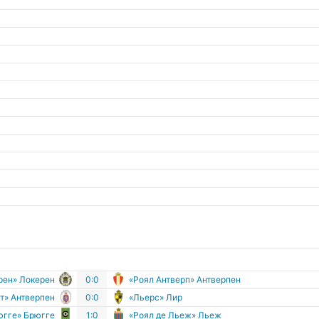
рен» Локерен
0:0
«Роял Антверп» Антверпен
т» Антверпен
0:0
«Льерс» Лир
югге» Брюгге
1:0
«Роял де Льеж» Льеж