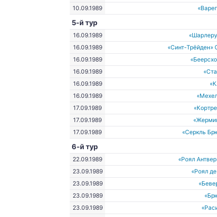
10.09.1989
«Варе
5-й тур
16.09.1989
«Шарлеру
16.09.1989
«Синт-Трёйден» 
16.09.1989
«Беерсхо
16.09.1989
«Ст
16.09.1989
«К
16.09.1989
«Мехе
17.09.1989
«Кортре
17.09.1989
«Жерми
17.09.1989
«Серкль Бр
6-й тур
22.09.1989
«Роял Антвер
23.09.1989
«Роял д
23.09.1989
«Беве
23.09.1989
«Бр
23.09.1989
«Рас