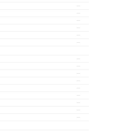
—
—
—
—
—
—
—
—
—
—
—
—
—
—
—