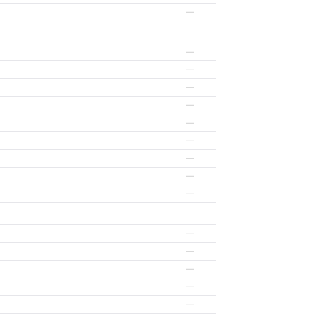
—
—
—
—
—
—
—
—
—
—
—
—
—
—
—