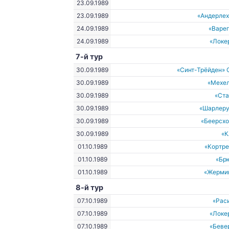
23.09.1989
23.09.1989
«Андерлех
24.09.1989
«Варе
24.09.1989
«Локе
7-й тур
30.09.1989
«Синт-Трёйден» 
30.09.1989
«Мехе
30.09.1989
«Ст
30.09.1989
«Шарлеру
30.09.1989
«Беерсхо
30.09.1989
«К
01.10.1989
«Кортре
01.10.1989
«Бр
01.10.1989
«Жерми
8-й тур
07.10.1989
«Рас
07.10.1989
«Локе
07.10.1989
«Беве