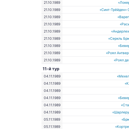
21.10.1989
«Локе
21.10.1989
«Синт-Трёйден» 
21.10.1989
«Варе
21.10.1989
«Рас
21.10.1989
«Андерлех
21.10.1989
«Серкль Бр
21.10.1989
«Беве
21.10.1989
«Роял Антвер
21.10.1989
«Роял д
11-й тур
04.11.1989
«Мехе
04.11.1989
«К
04.11.1989
04.11.1989
«Беве
04.11.1989
«Ст
04.11.1989
«Шарлеру
05.11.1989
«Бр
05.11.1989
«Кортре