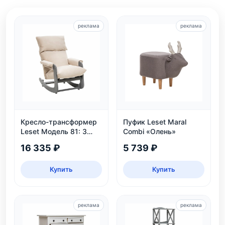
реклама
реклама
Кресло-трансформер
Пуфик Leset Maral
Leset Модель 81: 3
Combi «Олень»
положения, велюр,
16 335 ₽
5 739 ₽
нагрузка 130 кг
Купить
Купить
реклама
реклама