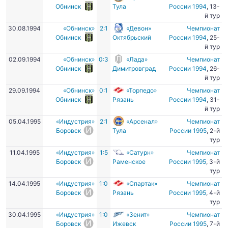
Обнинск
Тула
России 1994
, 13-
й тур
30.08.1994
«Обнинск»
2:1
«Девон»
Чемпионат
Обнинск
Октябрьский
России 1994
, 25-
й тур
02.09.1994
«Обнинск»
0:3
«Лада»
Чемпионат
Обнинск
Димитровград
России 1994
, 26-
й тур
29.09.1994
«Обнинск»
0:1
«Торпедо»
Чемпионат
Обнинск
Рязань
России 1994
, 31-
й тур
05.04.1995
«Индустрия»
2:1
«Арсенал»
Чемпионат
Боровск
Тула
России 1995
, 2-й
тур
11.04.1995
«Индустрия»
1:5
«Сатурн»
Чемпионат
Боровск
Раменское
России 1995
, 3-й
тур
14.04.1995
«Индустрия»
1:0
«Спартак»
Чемпионат
Боровск
Рязань
России 1995
, 4-й
тур
30.04.1995
«Индустрия»
1:0
«Зенит»
Чемпионат
Боровск
Ижевск
России 1995
, 7-й