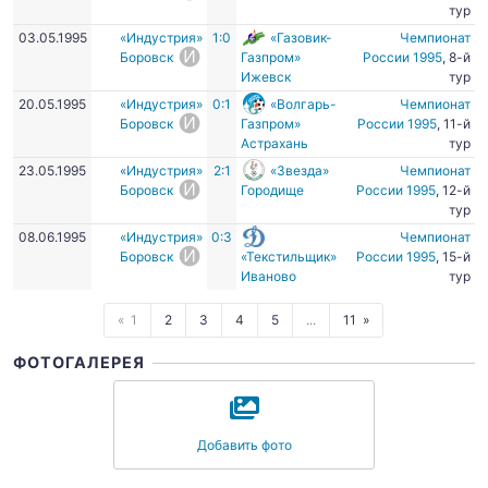
тур
03.05.1995
«Индустрия»
1:0
«Газовик-
Чемпионат
Боровск
Газпром»
России 1995
, 8-й
Ижевск
тур
20.05.1995
«Индустрия»
0:1
«Волгарь-
Чемпионат
Боровск
Газпром»
России 1995
, 11-й
Астрахань
тур
23.05.1995
«Индустрия»
2:1
«Звезда»
Чемпионат
Боровск
Городище
России 1995
, 12-й
тур
08.06.1995
«Индустрия»
0:3
Чемпионат
Боровск
«Текстильщик»
России 1995
, 15-й
Иваново
тур
1
2
3
4
5
...
11
ФОТОГАЛЕРЕЯ
Добавить фото