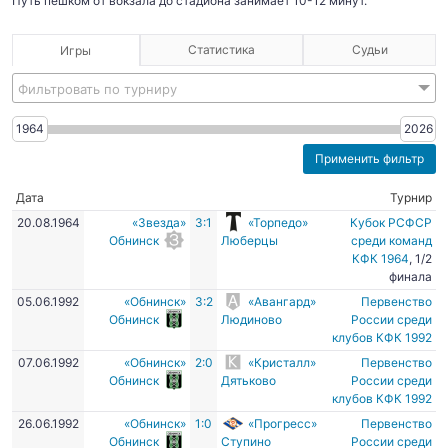
Путь пешком от вокзала до стадиона занимает 10-12 минут.
Статистика
Судьи
Игры
Фильтровать по турниру
1964
2026
Дата
Турнир
20.08.1964
«Звезда»
3:1
«Торпедо»
Кубок РСФСР
Обнинск
Люберцы
среди команд
КФК 1964
, 1/2
финала
05.06.1992
«Обнинск»
3:2
«Авангард»
Первенство
Обнинск
Людиново
России среди
клубов КФК 1992
07.06.1992
«Обнинск»
2:0
«Кристалл»
Первенство
Обнинск
Дятьково
России среди
клубов КФК 1992
26.06.1992
«Обнинск»
1:0
«Прогресс»
Первенство
Обнинск
Ступино
России среди