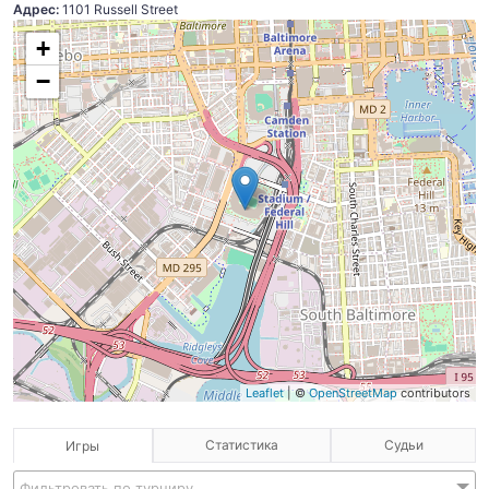
Адрес:
1101 Russell Street
+
−
Leaflet
| ©
OpenStreetMap
contributors
Статистика
Судьи
Игры
Фильтровать по турниру