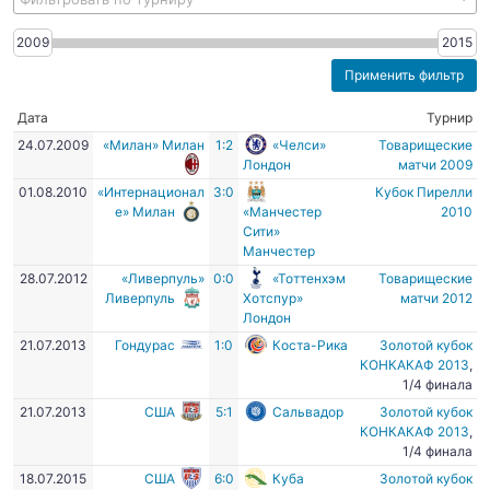
2009
2015
Дата
Турнир
24.07.2009
«Милан» Милан
1:2
«Челси»
Товарищеские
Лондон
матчи 2009
01.08.2010
«Интернационал
3:0
Кубок Пирелли
е» Милан
«Манчестер
2010
Сити»
Манчестер
28.07.2012
«Ливерпуль»
0:0
«Тоттенхэм
Товарищеские
Ливерпуль
Хотспур»
матчи 2012
Лондон
21.07.2013
Гондурас
1:0
Коста-Рика
Золотой кубок
КОНКАКАФ 2013
,
1/4 финала
21.07.2013
США
5:1
Сальвадор
Золотой кубок
КОНКАКАФ 2013
,
1/4 финала
18.07.2015
США
6:0
Куба
Золотой кубок