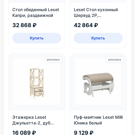
Стол обеденный Leset
Leset Стол кухонный
Капри, раздвижной
Шервуд 2Р,
раздвижной
32 868 ₽
42 864 ₽
Купить
Купить
реклама
реклама
Этажерка Leset
Пуф-маятник Leset Milli
Джульетта-2, дуб
Юника белый
шампань
16 089 ₽
9 129 ₽