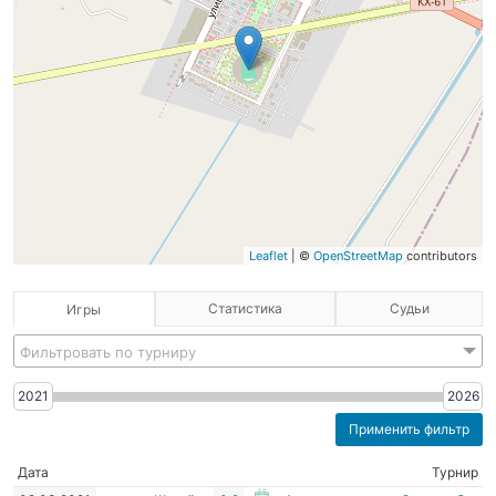
Leaflet
| ©
OpenStreetMap
contributors
Статистика
Судьи
Игры
Фильтровать по турниру
2021
2026
Дата
Турнир