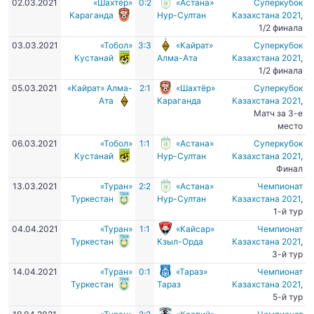
02.03.2021
«Шахтёр»
0:2
«Астана»
Суперкубок
Караганда
Нур-Султан
Казахстана 2021
,
1/2 финала
03.03.2021
«Тобол»
3:3
«Кайрат»
Суперкубок
Кустанай
Алма-Ата
Казахстана 2021
,
1/2 финала
05.03.2021
«Кайрат» Алма-
2:1
«Шахтёр»
Суперкубок
Ата
Караганда
Казахстана 2021
,
Матч за 3-е
место
06.03.2021
«Тобол»
1:1
«Астана»
Суперкубок
Кустанай
Нур-Султан
Казахстана 2021
,
Финал
13.03.2021
«Туран»
2:2
«Астана»
Чемпионат
Туркестан
Нур-Султан
Казахстана 2021
,
1-й тур
04.04.2021
«Туран»
1:1
«Кайсар»
Чемпионат
Туркестан
Кзыл-Орда
Казахстана 2021
,
3-й тур
14.04.2021
«Туран»
0:1
«Тараз»
Чемпионат
Туркестан
Тараз
Казахстана 2021
,
5-й тур