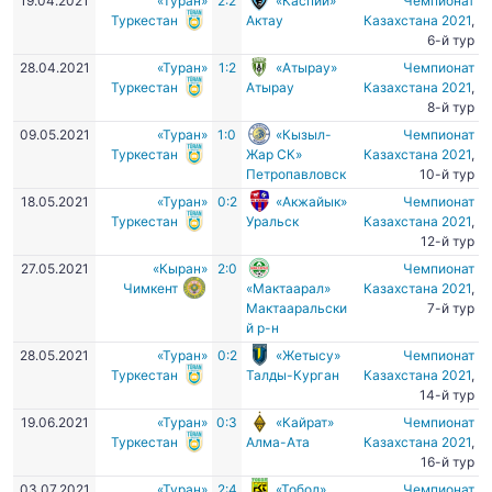
19.04.2021
«Туран»
2:2
«Каспий»
Чемпионат
Туркестан
Актау
Казахстана 2021
,
6-й тур
28.04.2021
«Туран»
1:2
«Атырау»
Чемпионат
Туркестан
Атырау
Казахстана 2021
,
8-й тур
09.05.2021
«Туран»
1:0
«Кызыл-
Чемпионат
Туркестан
Жар СК»
Казахстана 2021
,
Петропавловск
10-й тур
18.05.2021
«Туран»
0:2
«Акжайык»
Чемпионат
Туркестан
Уральск
Казахстана 2021
,
12-й тур
27.05.2021
«Кыран»
2:0
Чемпионат
Чимкент
«Мактаарал»
Казахстана 2021
,
Мактааральски
7-й тур
й р-н
28.05.2021
«Туран»
0:2
«Жетысу»
Чемпионат
Туркестан
Талды-Курган
Казахстана 2021
,
14-й тур
19.06.2021
«Туран»
0:3
«Кайрат»
Чемпионат
Туркестан
Алма-Ата
Казахстана 2021
,
16-й тур
03.07.2021
«Туран»
2:4
«Тобол»
Чемпионат