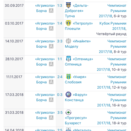
30.09.2017
«Агрикола»
1:3
«Дельта-
Чемпионат
Борча
Доброгея»
Румынии
Тулча
2017/18
, 6-й тур
03.10.2017
«Агрикола»
1:4
«Петролул»
Кубок Румынии
Борча
Плоешти
2017/18
,
Четвёртый раунд
14.10.2017
«Агрикола»
3:3
«Инайнте»
Чемпионат
Борча
Моделу
Румынии
2017/18
, 8-й тур
28.10.2017
«Агрикола»
1:1
«Олтеница»
Чемпионат
Борча
Олтеница
Румынии
2017/18
, 10-й тур
11.11.2017
«Агрикола»
2:4
«Униря»
Чемпионат
Борча
Слобозия
Румынии
2017/18
, 12-й тур
17.03.2018
«Агрикола»
0:3
«Фарул»
Чемпионат
Борча
Констанца
Румынии
2017/18
, 16-й тур
31.03.2018
«Агрикола»
3:5
Чемпионат
Борча
«Прогресул»
Румынии
Бухарест
2017/18
, 18-й тур
14.04.2018
«Агрикола»
2:5
«Металул»
Чемпионат