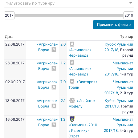
Фильтровать по турниру
2017
2019
Дата
Турнир
22.08.2017
«Агрикола»
2:0
Кубок Румынии
Борча
«Аксиполис»
2017/18
, Второй
Чернаводэ
раунд
26.08.2017
«Агрикола»
1:2
Чемпионат
Борча
«Аксиполис»
Румынии
Чернаводэ
2017/18
, 1-й тур
02.09.2017
«Агрикола»
7:0
«Виктория»
Чемпионат
Борча
Траян
Румынии
2017/18
, 2-й тур
13.09.2017
«Агрикола»
2:1
«Инайнте»
Кубок Румынии
Борча
Моделу
2017/18
, Третий
раунд
16.09.2017
«Агрикола»
1:3
Чемпионат
Борча
«Олимпия-2010
Румынии
» Рымнику-
2017/18
, 4-й тур
Сэрат