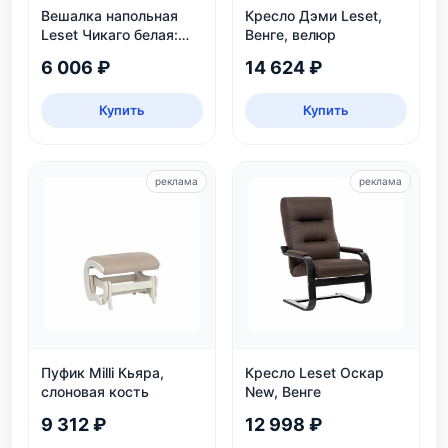
Вешалка напольная
Кресло Дэми Leset,
Leset Чикаго белая:
Венге, велюр
массив бука, колеса,
6 006 ₽
14 624 ₽
нагрузка 30 кг
Купить
Купить
реклама
реклама
Пуфик Milli Кьяра,
Кресло Leset Оскар
слоновая кость
New, Венге
9 312 ₽
12 998 ₽