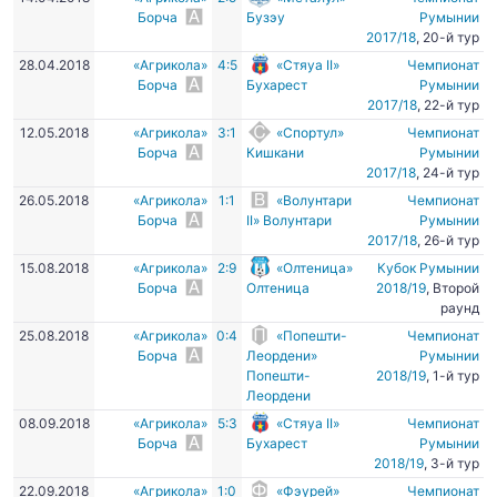
Борча
Бузэу
Румынии
2017/18
, 20-й тур
28.04.2018
«Агрикола»
4:5
«Стяуа II»
Чемпионат
Борча
Бухарест
Румынии
2017/18
, 22-й тур
12.05.2018
«Агрикола»
3:1
«Спортул»
Чемпионат
Борча
Кишкани
Румынии
2017/18
, 24-й тур
26.05.2018
«Агрикола»
1:1
«Волунтари
Чемпионат
Борча
II» Волунтари
Румынии
2017/18
, 26-й тур
15.08.2018
«Агрикола»
2:9
«Олтеница»
Кубок Румынии
Борча
Олтеница
2018/19
, Второй
раунд
25.08.2018
«Агрикола»
0:4
«Попешти-
Чемпионат
Борча
Леордени»
Румынии
Попешти-
2018/19
, 1-й тур
Леордени
08.09.2018
«Агрикола»
5:3
«Стяуа II»
Чемпионат
Борча
Бухарест
Румынии
2018/19
, 3-й тур
22.09.2018
«Агрикола»
1:0
«Фэурей»
Чемпионат