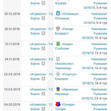
Борча
Фэурей
Румынии
2018/19
, 5-й тур
20.10.2018
«Агрикола»
1:2
«Олтеница»
Чемпионат
Борча
Олтеница
Румынии
2018/19
, 9-й тур
26.10.2018
«Агрикола»
0:7
«Рапид»
Чемпионат
Борча
Бухарест
Румынии
2018/19
, 10-й тур
10.11.2018
«Агрикола»
1:4
«Униря»
Чемпионат
Борча
Слобозия
Румынии
2018/19
, 12-й тур
24.11.2018
«Агрикола»
3:2
Чемпионат
Борча
«Аксиполис»
Румынии
Чернаводэ
2018/19
, 14-й тур
23.03.2019
«Агрикола»
1:5
«Спортул»
Чемпионат
Борча
Кишкани
Румынии
2018/19
, 19-й тур
13.04.2019
«Агрикола»
1:3
«Афумаци»
Чемпионат
Борча
Афумаци
Румынии
2018/19
, 23-й тур
04.05.2019
«Агрикола»
1:1
«Тунари»
Чемпионат
Борча
Тунари
Румынии