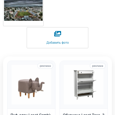
Добавить фото
реклама
реклама
Пуф-слон Leset Combi:
Обувница Leset Токе, 3