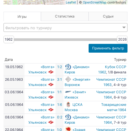
Leaflet
| ©
OpenStreetMap
contributors
Статистика
Судьи
Игры
Фильтровать по турниру
1962
2026
Дата
Турнир
19.05.1962
«Волга»
1:2
«Динамо»
Кубок СССР
Ульяновск
Киров
1962
, 1/8 финала
26.05.1963
«Волга»
3:1
«Энергия»
Чемпионат СССР
Ульяновск
Воронеж
1963
, 4-й тур
03.06.1964
«Волга»
1:1
«Зенит»
Чемпионат СССР
Ульяновск
Ижевск
1964
, 6-й тур
05.06.1964
«Волга»
1:6
ЦСКА
Товарищеские
Ульяновск
Москва
матчи 1964
08.06.1964
«Волга»
0:2
«Динамо»
Чемпионат СССР
Ульяновск
Киров
1964
, 7-й тур
22.06.1964
«Волга»
1:0
«Знамя
Чемпионат СССР