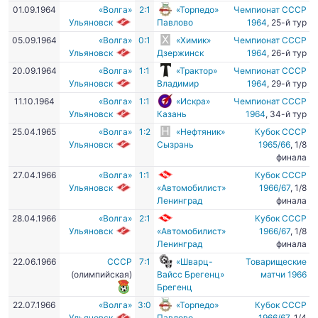
01.09.1964
«Волга»
2:1
«Торпедо»
Чемпионат СССР
Ульяновск
Павлово
1964
, 25-й тур
05.09.1964
«Волга»
0:1
«Химик»
Чемпионат СССР
Ульяновск
Дзержинск
1964
, 26-й тур
20.09.1964
«Волга»
1:1
«Трактор»
Чемпионат СССР
Ульяновск
Владимир
1964
, 29-й тур
11.10.1964
«Волга»
1:1
«Искра»
Чемпионат СССР
Ульяновск
Казань
1964
, 34-й тур
25.04.1965
«Волга»
1:2
«Нефтяник»
Кубок СССР
Ульяновск
Сызрань
1965/66
, 1/8
финала
27.04.1966
«Волга»
1:1
Кубок СССР
Ульяновск
«Автомобилист»
1966/67
, 1/8
Ленинград
финала
28.04.1966
«Волга»
2:1
Кубок СССР
Ульяновск
«Автомобилист»
1966/67
, 1/8
Ленинград
финала
22.06.1966
СССР
7:1
«Шварц-
Товарищеские
(олимпийская)
Вайсс Брегенц»
матчи 1966
Брегенц
22.07.1966
«Волга»
3:0
«Торпедо»
Кубок СССР
Ульяновск
Павлово
1966/67
, 1/4