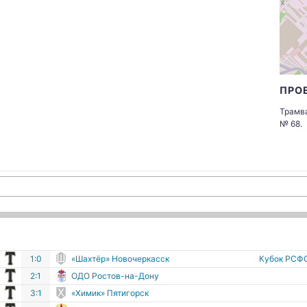
ПРО
Трамва
№ 68.
г
1:0
«Шахтёр» Новочеркасск
Кубок РСФС
г
2:1
ОДО Ростов-на-Дону
г
3:1
«Химик» Пятигорск