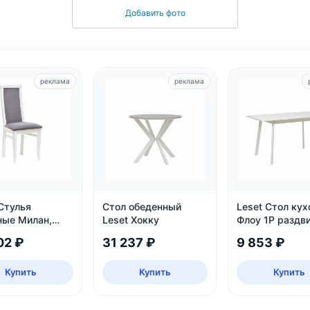
Добавить фото
реклама
реклама
Стулья
Стол обеденный
Leset Стол ку
ные Милан,
Leset Хокку
Флоу 1Р раздв
, велюр
02 ₽
31 237 ₽
9 853 ₽
Купить
Купить
Купить