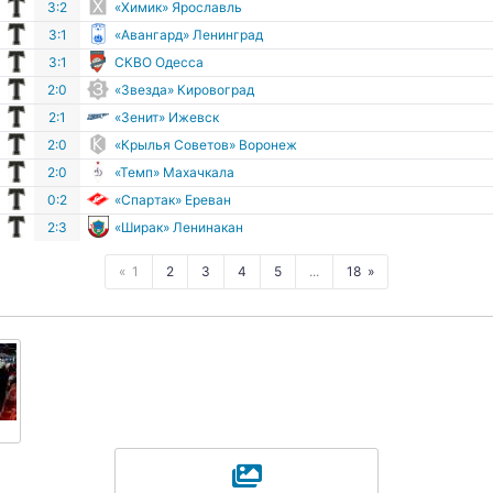
г
3:2
«Химик» Ярославль
г
3:1
«Авангард» Ленинград
г
3:1
СКВО Одесса
г
2:0
«Звезда» Кировоград
г
2:1
«Зенит» Ижевск
г
2:0
«Крылья Советов» Воронеж
г
2:0
«Темп» Махачкала
г
0:2
«Спартак» Ереван
г
2:3
«Ширак» Ленинакан
1
2
3
4
5
...
18