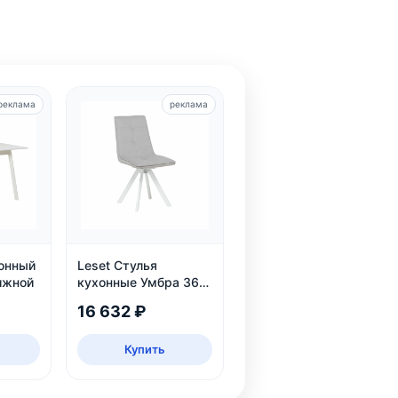
реклама
реклама
хонный
Leset Стулья
ижной
кухонные Умбра 360,
комплект 2 шт
16 632 ₽
Купить