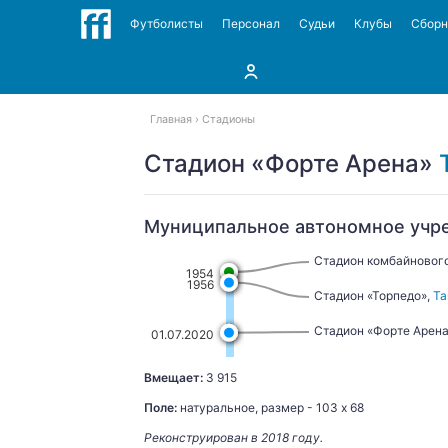
Футболисты
Персонал
Судьи
Клубы
Сбор
Главная
Стадионы
Стадион «Форте Арена»
Муниципальное автономное учр
Стадион комбайнового
1954
1956
Стадион «Торпедо»,
Та
Стадион «Форте Арена
01.07.2020
Вмещает:
3 915
Поле:
натуральное, размер - 103 х 68
Реконструирован в 2018 году.