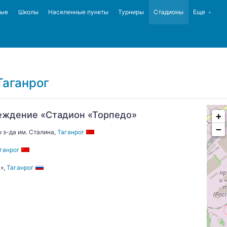
ные
Школы
Населенные пункты
Турниры
Стадионы
Еще
Таганрог
еждение «Стадион «Торпедо»
+
−
 з-да им. Сталина,
Таганрог
ганрог
»,
Таганрог