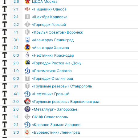
г
2:6
ЦДСА Москва
г
7:1
«Пищевик» Одесса
г
2:1
«Шахтёр» Кадиевка
г
2:2
«Торпедо» Горький
г
1:1
«Крылья Советов» Воронеж
г
3:1
«Авангард» Ленинград
г
2:1
«Авангард» Харьков
г
0:0
«Нефтяник» Краснодар
г
2:0
«Торпедо» Ростов-на-Дону
г
1:0
«Локомотив» Саратов
г
0:0
«Торпедо» Сталинград
г
8:1
«Трудовые резервы» Ставрополь
г
4:1
«Нефтяник» Грозный
г
2:0
«Трудовые резервы» Ворошиловград
г
2:0
«Металлург» Запорожье
г
1:1
СКЧФ Севастополь
г
2:1
«Красное Знамя» Иваново
г
3:0
«Буревестник» Ленинград