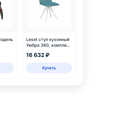
Модель
Leset стул кухонный
Умбра 360, комплект
2 шт
16 632 ₽
Купить