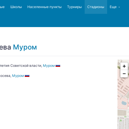
ные
Школы
Населенные пункты
Турниры
Стадионы
Еще
сева
Муром
+
-летия Советской власти,
Муром
−
Лосева,
Муром