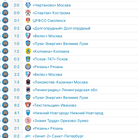
м
2:0
«Чертаново» Москва
м
0:0
«Спартак» Кострома
м
0:1
ЦРФСО Смоленск
м
0:2
«Долгопрудный» Долгопрудный
м
1:2
«Велес» Москва
м
1:0
«Луки-Энергия» Великие Луки
м
1:2
«Коломна» Коломна
м
0:2
«Псков-747» Псков
м
0:2
«Рязань» Рязань
м
2:2
«Велес» Москва
м
1:3
«Локомотив-Казанка» Москва
м
0:0
«Ленинградец» Ленинградская обл.
м
1:0
«Луки-Энергия» Великие Луки
м
6:2
«Текстильщик» Иваново
м
4:1
«Нижний Новгород» Нижний Новгород
м
1:3
«Знамя Труда» Орехово-Зуево
м
2:1
«Рязань» Рязань
м
0:2
«Зенит-2» Санкт-Петербург