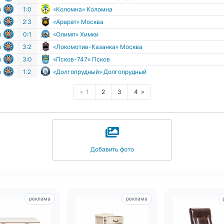
м
1:0
«Коломна» Коломна
м
2:3
«Арарат» Москва
м
0:1
«Олимп» Химки
м
3:2
«Локомотив-Казанка» Москва
м
3:0
«Псков-747» Псков
м
1:2
«Долгопрудный» Долгопрудный
1
2
3
4
Добавить фото
реклама
реклама