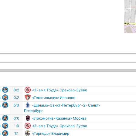
м
0:2
«Знамя Труда» Орехово-Зуево
м
0:2
«Текстильщик» Иваново
м
5:0
«Динамо-Санкт-Петербург-2» Санкт-
Петербург
м
0:0
«Локомотив-Казанка» Москва
м
1:0
«Знамя Труда» Орехово-Зуево
м
1:1
«Торпедо» Владимир