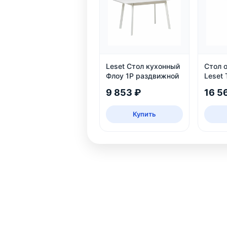
Leset Стол кухонный
Стол 
Флоу 1Р раздвижной
Leset 
дуб
9 853 ₽
16 5
Купить