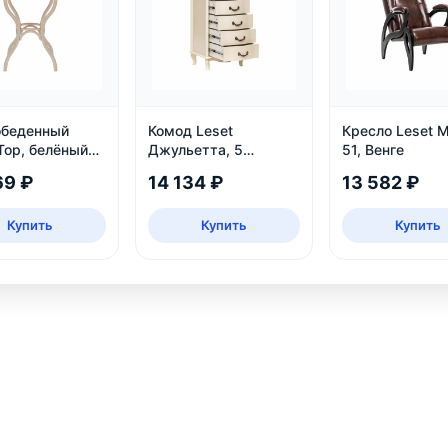
обеденный
Комод Leset
Кресло Leset 
Тор, белёный
Джульетта, 5
51, Венге
ящиков, дуб
69 ₽
14 134 ₽
13 582 ₽
шампань
Купить
Купить
Купить