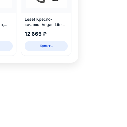
Leset Кресло-
н,
качалка Vegas Lite
Black, Венге
12 665 ₽
Купить