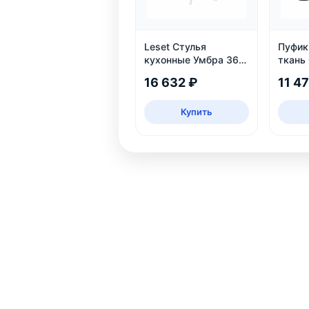
Leset Стулья
Пуфик 
кухонные Умбра 360,
ткань
комплект 2 шт
16 632 ₽
11 4
Купить