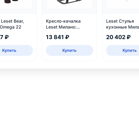
Leset Bear,
Кресло-качалка
Leset Стулья
 Omega 22
Leset Милано:
кухонные Мила
деревянное, венге,
белый, велюр
77 ₽
13 841 ₽
20 402 ₽
рогожка Malmo 95
Купить
Купить
Купить