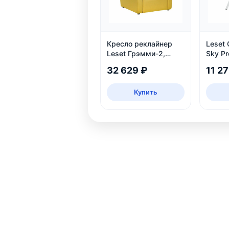
Кресло реклайнер
Leset
Leset Грэмми-2,
Sky Pr
велюр
32 629 ₽
11 2
Купить