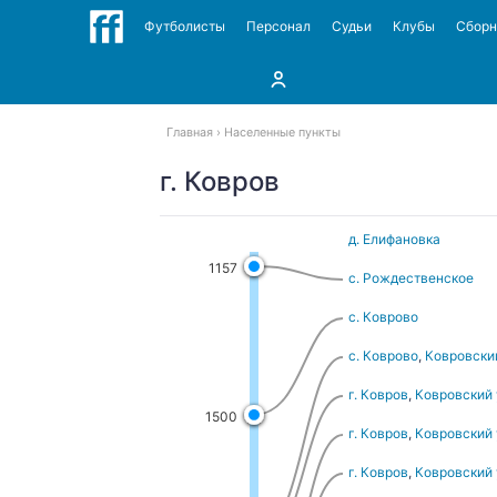
Футболисты
Персонал
Судьи
Клубы
Сбор
Главная
Населенные пункты
г. Ковров
д. Елифановка
1157
с. Рождественское
с. Коврово
с. Коврово
,
Ковровский
г. Ковров
,
Ковровский 
1500
г. Ковров
,
Ковровский 
г. Ковров
,
Ковровский 