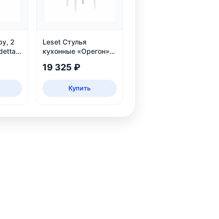
by, 2
Leset Стулья
detta
кухонные «Орегон»,
белый, экокожа
19 325 ₽
Купить