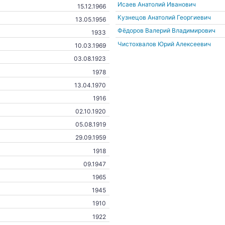
Исаев Анатолий Иванович
15.12.1966
Кузнецов Анатолий Георгиевич
13.05.1956
Фёдоров Валерий Владимирович
1933
Чистохвалов Юрий Алексеевич
10.03.1969
03.08.1923
1978
13.04.1970
1916
02.10.1920
05.08.1919
29.09.1959
1918
09.1947
1965
1945
1910
1922