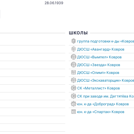
28.06.1939
ШКОЛЫ
группа подготовки к-ды «Ковро
ДЮСШ «Авангард» Ковров
ДЮСШ «Вымпел» Ковров
ДЮСШ «Звезда» Ковров
ДЮСШ «Олимп» Ковров
ДЮСШ «Экскаваторщик» Ковро
СК «Металлист» Ковров
СК при заводе им. Дегтятёва К
юн. к-да «Доброград» Ковров
юн. к-да «Спартак» Ковров