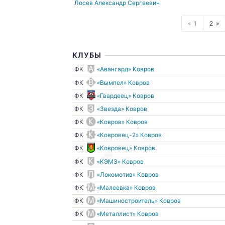
Лосев Александр Сергеевич
1
2
КЛУБЫ
ФК
«Авангард» Ковров
ФК
«Вымпел» Ковров
ФК
«Гвардеец» Ковров
ФК
«Звезда» Ковров
ФК
«Ковров» Ковров
ФК
«Ковровец-2» Ковров
ФК
«Ковровец» Ковров
ФК
«КЭМЗ» Ковров
ФК
«Локомотив» Ковров
ФК
«Малеевка» Ковров
ФК
«Машиностроитель» Ковров
ФК
«Металлист» Ковров