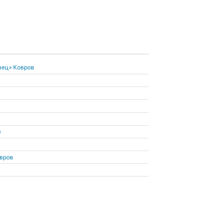
вец» Ковров
в
овров