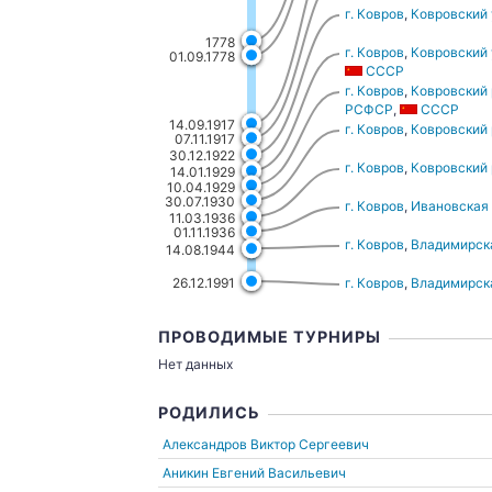
г. Ковров
,
Ковровский 
1778
г. Ковров
,
Ковровский 
01.09.1778
СССР
г. Ковров
,
Ковровский 
РСФСР
,
СССР
14.09.1917
г. Ковров
,
Ковровский 
07.11.1917
30.12.1922
г. Ковров
,
Ковровский 
14.01.1929
10.04.1929
30.07.1930
г. Ковров
,
Ивановская 
11.03.1936
01.11.1936
г. Ковров
,
Владимирска
14.08.1944
26.12.1991
г. Ковров
,
Владимирска
ПРОВОДИМЫЕ ТУРНИРЫ
Нет данных
РОДИЛИСЬ
Александров Виктор Сергеевич
Аникин Евгений Васильевич