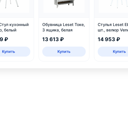
 Стул кухонный
Обувница Leset Токе,
Стулья Leset E
o, белый
3 ящика, белая
шт., велюр Ven
25
79 ₽
13 613 ₽
14 953 ₽
Купить
Купить
Купить