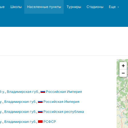
ные
Школы
Населенные пункты
Турниры
Стадионы
Еще
+
−
 у.
,
Владимирская губ.
,
Российская Империя
у.
,
Владимирская губ.
,
Российская Империя
у.
,
Владимирская губ.
,
Российская республика
у.
,
Владимирская губ.
,
РСФСР