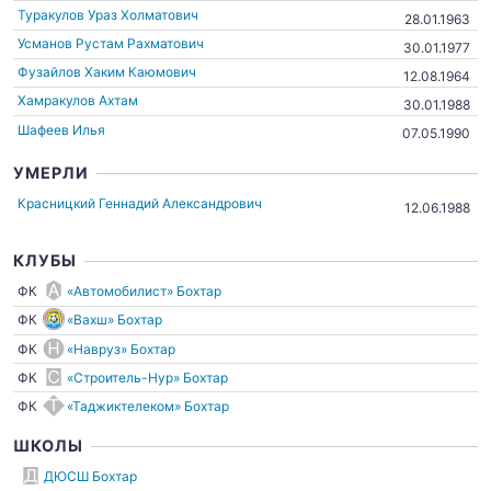
Туракулов Ураз Холматович
28.01.1963
Усманов Рустам Рахматович
30.01.1977
Фузайлов Хаким Каюмович
12.08.1964
Хамракулов Ахтам
30.01.1988
Шафеев Илья
07.05.1990
УМЕРЛИ
Красницкий Геннадий Александрович
12.06.1988
КЛУБЫ
ФК
«Автомобилист» Бохтар
ФК
«Вахш» Бохтар
ФК
«Навруз» Бохтар
ФК
«Строитель-Нур» Бохтар
ФК
«Таджиктелеком» Бохтар
ШКОЛЫ
ДЮСШ Бохтар