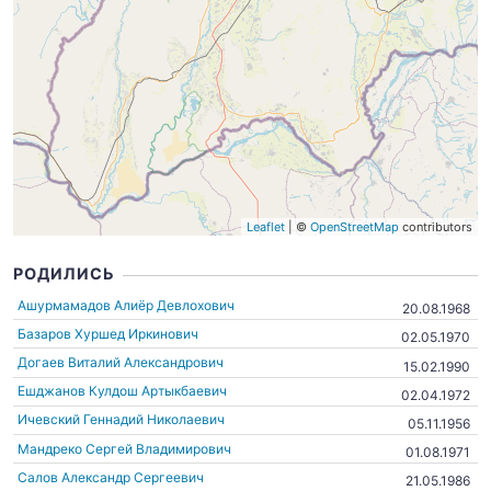
Leaflet
| ©
OpenStreetMap
contributors
РОДИЛИСЬ
Ашурмамадов Алиёр Девлохович
20.08.1968
Базаров Хуршед Иркинович
02.05.1970
Догаев Виталий Александрович
15.02.1990
Ешджанов Кулдош Артыкбаевич
02.04.1972
Ичевский Геннадий Николаевич
05.11.1956
Мандреко Сергей Владимирович
01.08.1971
Салов Александр Сергеевич
21.05.1986