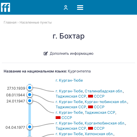
Главная
Населенные пункты
г. Бохтар
Дополнить информацию
Название на национальном языке:
Қурғонтеппа
г. Курган-Тюбе
27.10.1939
г. Курган-Тюбе
,
Сталинабадская обл.
,
08.01.1944
Таджикская ССР
,
СССР
24.01.1947
г. Курган-Тюбе
,
Курган-тюбинская обл.
,
Таджикская ССР
,
СССР
г. Курган-Тюбе
,
Таджикская ССР
,
СССР
г. Курган-Тюбе
,
Кургантюбинская обл.
,
04.04.1977
Таджикская ССР
,
СССР
г. Курган-Тюбе
,
Хатлонская обл.
,