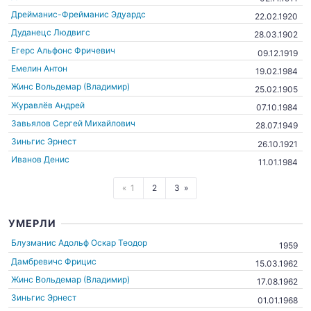
Дрейманис-Фрейманис Эдуардс
22.02.1920
Дуданецс Людвигс
28.03.1902
Егерс Альфонс Фричевич
09.12.1919
Емелин Антон
19.02.1984
Жинс Вольдемар (Владимир)
25.02.1905
Журавлёв Андрей
07.10.1984
Завьялов Сергей Михайлович
28.07.1949
Зиньгис Эрнест
26.10.1921
Иванов Денис
11.01.1984
1
2
3
УМЕРЛИ
Блузманис Адольф Оскар Теодор
1959
Дамбревичс Фрицис
15.03.1962
Жинс Вольдемар (Владимир)
17.08.1962
Зиньгис Эрнест
01.01.1968