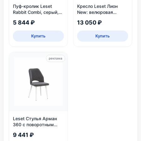
Пуф-кролик Leset
Кресло Leset Лион
Rabbit Combi, серый,
New: велюровая
детский, нагрузка 80
обивка Bingo 07, цвет
5 844 ₽
13 050 ₽
кг
орех, нагрузка 120 кг
Купить
Купить
реклама
Leset Стулья Арман
360 с поворотным
механизмом
9 441 ₽