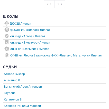
1
2
ШКОЛЫ
ДЮСШ Лиепая
ДЮСШ ФК «Лиепая» Лиепая
юн. к-да «Альфа» Лиепая
юн. к-да «Виестурс» Лиепая
юн. к-да «Олимпия» Лиепая
ЮФШ им. Леона Валинскиса ФХК «Лиепаяс Металургс» Лиепая
СУДЬИ
Атварс Виктор В.
Ашманис Л.
Волынский Леон Антонович
Гаусенс
Капитонов В.
Клеверс Рональд Жанович