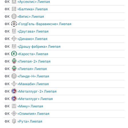
ФК
«Аусеклис» Лиепая
ФК
«Балтика» Лиепая
ФК
«Витис» Лиепая
ФК
«ГолдГель-Варавиксне» Лиепая
ФК
«Даугава» Лиепая
ФК
«Динамо» Лиепая
ФК
«Драшу фабрика» Лиепая
ФК
«Кароста» Лиепая
ФК
«Лиепая-2» Лиепая
ФК
«Лиепая» Лиепая
ФК
«Линде-Н» Лиепая
ФК
«Маккаби» Лиепая
ФК
«Металлург-2» Лиепая
ФК
«Металлург» Лиепая
ФК
«Мику» Лиепая
ФК
«Олимпия» Лиепая
ФК
«Рута» Лиепая