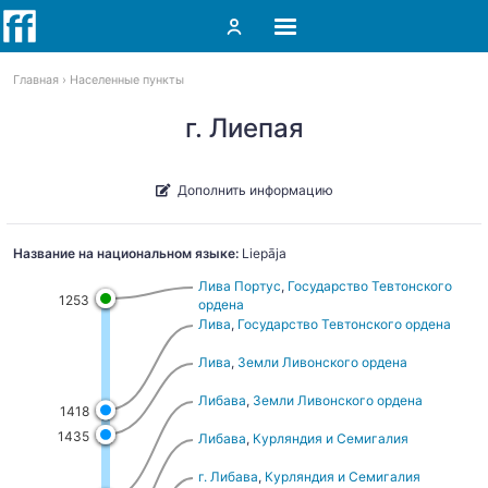
Главная
Населенные пункты
г. Лиепая
Дополнить информацию
Название на национальном языке:
Liepāja
Лива Портус
,
Государство Тевтонского
1253
ордена
Лива
,
Государство Тевтонского ордена
Лива
,
Земли Ливонского ордена
Либава
,
Земли Ливонского ордена
1418
1435
Либава
,
Курляндия и Семигалия
г. Либава
,
Курляндия и Семигалия