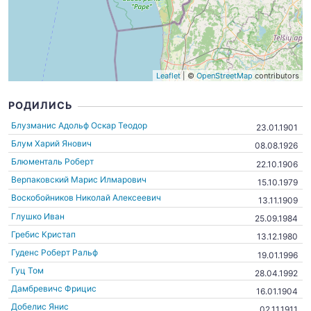
Leaflet
| ©
OpenStreetMap
contributors
РОДИЛИСЬ
Блузманис Адольф Оскар Теодор
23.01.1901
Блум Харий Янович
08.08.1926
Блюменталь Роберт
22.10.1906
Верпаковский Марис Илмарович
15.10.1979
Воскобойников Николай Алексеевич
13.11.1909
Глушко Иван
25.09.1984
Гребис Кристап
13.12.1980
Гуденс Роберт Ральф
19.01.1996
Гуц Том
28.04.1992
Дамбревичс Фрицис
16.01.1904
Добелис Янис
02.11.1911