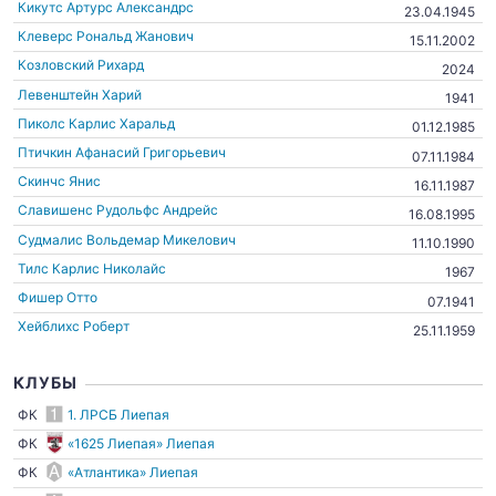
Кикутс Артурс Александрс
23.04.1945
Клеверс Рональд Жанович
15.11.2002
Козловский Рихард
2024
Левенштейн Харий
1941
Пиколс Карлис Харальд
01.12.1985
Птичкин Афанасий Григорьевич
07.11.1984
Скинчс Янис
16.11.1987
Славишенс Рудольфс Андрейс
16.08.1995
Судмалис Вольдемар Микелович
11.10.1990
Тилс Карлис Николайс
1967
Фишер Отто
07.1941
Хейблихс Роберт
25.11.1959
КЛУБЫ
ФК
1. ЛРСБ Лиепая
ФК
«1625 Лиепая» Лиепая
ФК
«Атлантика» Лиепая