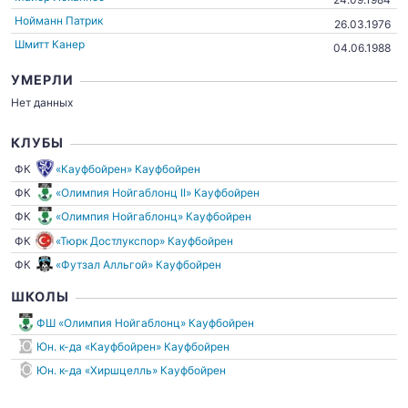
Нойманн Патрик
26.03.1976
Шмитт Канер
04.06.1988
УМЕРЛИ
Нет данных
КЛУБЫ
ФК
«Кауфбойрен» Кауфбойрен
ФК
«Олимпия Нойгаблонц II» Кауфбойрен
ФК
«Олимпия Нойгаблонц» Кауфбойрен
ФК
«Тюрк Достлукспор» Кауфбойрен
ФК
«Футзал Алльгой» Кауфбойрен
ШКОЛЫ
ФШ «Олимпия Нойгаблонц» Кауфбойрен
Юн. к-да «Кауфбойрен» Кауфбойрен
Юн. к-да «Хиршцелль» Кауфбойрен