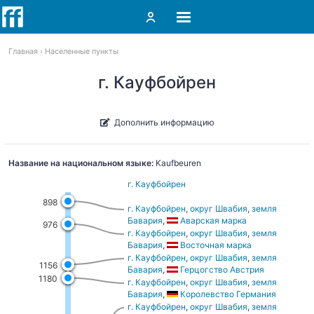
Главная
Населенные пункты
г. Кауфбойрен
Дополнить информацию
Название на национальном языке:
Kaufbeuren
г. Кауфбойрен
898
г. Кауфбойрен
,
округ Швабия
,
земля
Бавария
,
Аварская марка
976
г. Кауфбойрен
,
округ Швабия
,
земля
Бавария
,
Восточная марка
г. Кауфбойрен
,
округ Швабия
,
земля
1156
Бавария
,
Герцогство Австрия
1180
г. Кауфбойрен
,
округ Швабия
,
земля
Бавария
,
Королевство Германия
г. Кауфбойрен
,
округ Швабия
,
земля