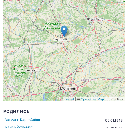
Leaflet
| ©
OpenStreetMap
contributors
РОДИЛИСЬ
Артманн Карл-Хайнц
09.01.1945
Майер Йоханнес
24.09.1984