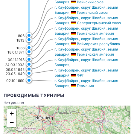
Бавария
,
Рейнский союз
г. Кауфбойрен
,
округ Швабия
,
земля
Бавария
,
Германский союз
г. Кауфбойрен
,
округ Швабия
,
земля
Бавария
,
Северогерманский союз
г. Кауфбойрен
,
округ Швабия
,
земля
Бавария
,
Германская империя
1806
г. Кауфбойрен
,
округ Швабия
,
земля
1813
Бавария
,
Веймарская республика
1866
г. Кауфбойрен
,
округ Швабия
,
земля
18.01.1871
Бавария
,
Германская империя
г. Кауфбойрен
,
округ Швабия
,
земля
09.11.1918
24.03.1933
Бавария
,
09.05.1945
Американская, Британская и Французска
г. Кауфбойрен
,
округ Швабия
,
земля
23.05.1949
Бавария
,
ФРГ
02.10.1990
г. Кауфбойрен
,
округ Швабия
,
земля
Бавария
,
Германия
ПРОВОДИМЫЕ ТУРНИРЫ
Нет данных
+
−