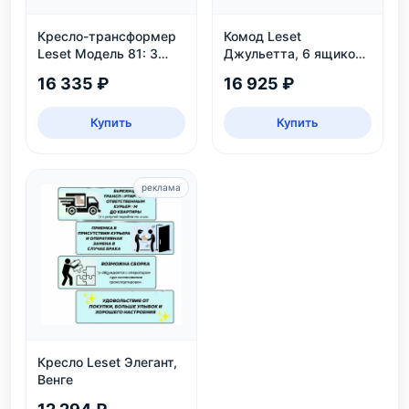
Кресло-трансформер
Комод Leset
Leset Модель 81: 3
Джульетта, 6 ящиков,
положения, велюр,
дуб шампань
16 335 ₽
16 925 ₽
нагрузка 130 кг
Купить
Купить
реклама
Кресло Leset Элегант,
Венге