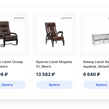
реклама
реклама
о Leset Оскар
Кресло Leset Модель
Комод Leset Ха
Венге
51, Венге
ящиков, белый
98 ₽
13 582 ₽
6 640 ₽
Купить
Купить
Купить