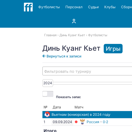
Футболисты
Персонал
Судьи
Клубы
Сбор
Главная
Динь Куанг Кьет
Футболисты
Динь Куанг Кьет
Игры
Вернуться к записи
Фильтровать по турниру
2024
2024
Показать запас
№
Дата
Матч
Вьетнам
(юниорская) в 2024 году
1
09.09.2024
Россия
-
0:2
Итого