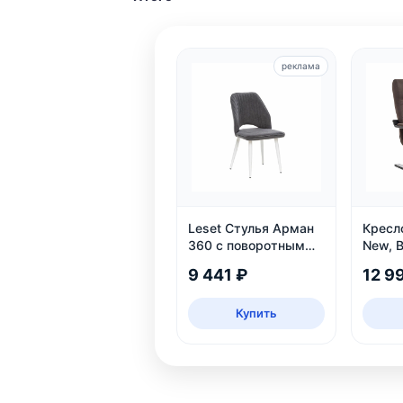
реклама
Leset Стулья Арман
Кресл
360 с поворотным
New, 
механизмом
9 441 ₽
12 9
Купить