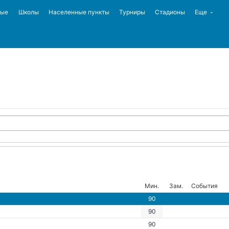
ные
Школы
Населенные пункты
Турниры
Стадионы
Еще
Мин.
Зам.
События
90
90
90