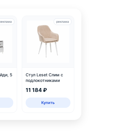
реклама
реклама
йди, 5
Стул Leset Слим с
подлокотниками
11 184 ₽
Купить