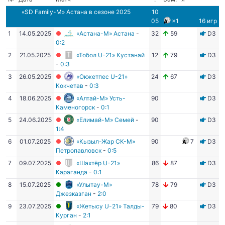
«SD Family-М» Астана
в сезоне 2025
10
05
×1
16 игр
1
14.05.2025
«Астана-М» Астана
-
32
59
D3
0:2
2
21.05.2025
«Тобол U-21» Кустанай
12
79
D3
-
0:3
3
26.05.2025
«Окжетпес U-21»
24
67
D3
Кокчетав
-
0:3
4
18.06.2025
«Алтай-М» Усть-
90
D3
Каменогорск
-
0:1
5
24.06.2025
«Елимай-М» Семей
-
90
D3
1:4
6
01.07.2025
«Кызыл-Жар СК-М»
90
7
D3
Петропавловск
-
0:5
7
09.07.2025
«Шахтёр U-21»
86
87
D3
Караганда
-
0:1
8
15.07.2025
«Улытау-М»
78
79
D3
Джезказган
-
2:0
9
23.07.2025
«Жетысу U-21» Талды-
79
80
D3
Курган
-
2:1