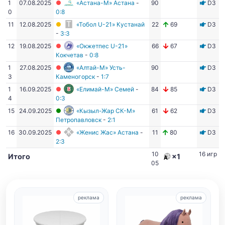
1
07.08.2025
«Астана-М» Астана
-
90
D3
0
0:8
11
12.08.2025
«Тобол U-21» Кустанай
22
69
D3
-
3:3
12
19.08.2025
«Окжетпес U-21»
66
67
D3
Кокчетав
-
0:8
1
27.08.2025
«Алтай-М» Усть-
90
D3
3
Каменогорск
-
1:7
1
16.09.2025
«Елимай-М» Семей
-
84
85
D3
4
0:3
15
24.09.2025
«Кызыл-Жар СК-М»
61
62
D3
Петропавловск
-
2:1
16
30.09.2025
«Женис Жас» Астана
-
11
80
D3
2:3
10
16 игр
Итого
×1
05
реклама
реклама