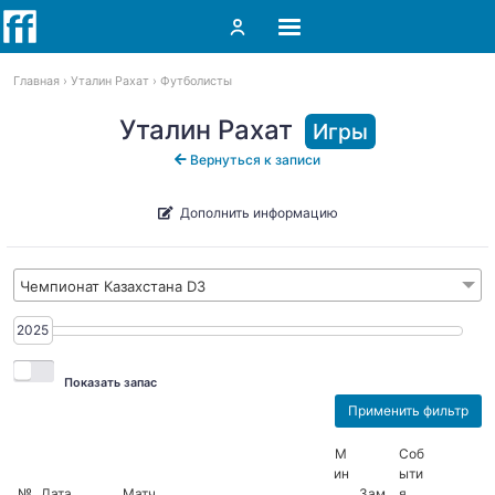
Главная
Уталин Рахат
Футболисты
Уталин Рахат
Игры
Вернуться к записи
Дополнить информацию
Чемпионат Казахстана D3
2025
2025
Показать запас
М
Соб
ин
ыти
№
Дата
Матч
.
Зам.
я