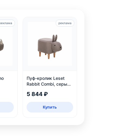
реклама
реклама
no
Пуф-кролик Leset
Rabbit Combi, серый,
детский, нагрузка 80
5 844 ₽
кг
Купить