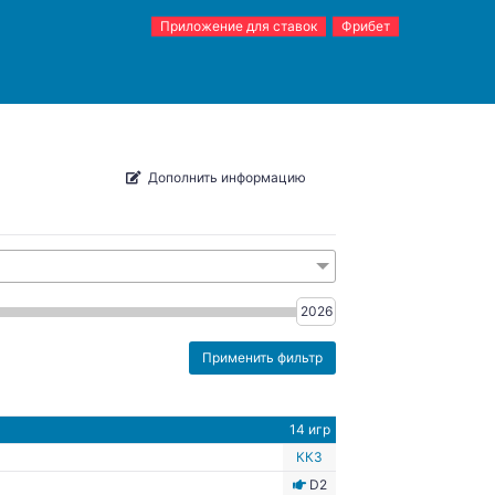
Приложение для ставок
Фрибет
Дополнить информацию
2026
14 игр
ККЗ
D2