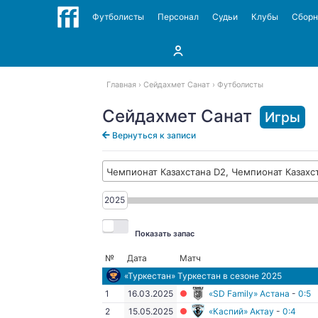
Футболисты
Персонал
Судьи
Клубы
Сбор
Главная
Сейдахмет Санат
Футболисты
Сейдахмет Санат
Игры
Вернуться к записи
Чемпионат Казахстана D2, Чемпионат Казахст
2025
Показать запас
№
Дата
Матч
«Туркестан» Туркестан
в сезоне 2025
1
16.03.2025
«SD Family» Астана
-
0:5
2
15.05.2025
«Каспий» Актау
-
0:4