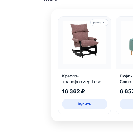
реклама
Кресло-
Пуфик 
трансформер Leset
Combi
Флекси, Венге
16 362 ₽
6 65
Купить