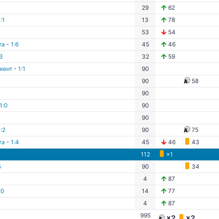
29
62
:1
13
78
1
53
54
та
-
1:6
45
46
3
32
59
кент
-
1:1
90
90
58
90
1:0
90
90
:2
90
75
та
-
1:4
45
46
43
112
×1
5
90
34
4
87
:0
14
77
4
87
995
×2
×2