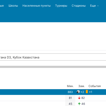
ные
Школы
Населенные пункты
Турниры
Стадионы
Еще
ана D3, Кубок Казахстана
Мин.
Зам.
События
883
×2
×1
81
82
45
46