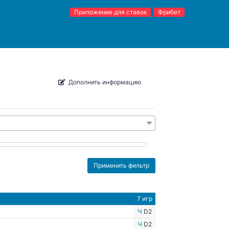
Приложение для ставок
Фрибет
Дополнить информацию
7 игр
Ч
D2
Ч
D2