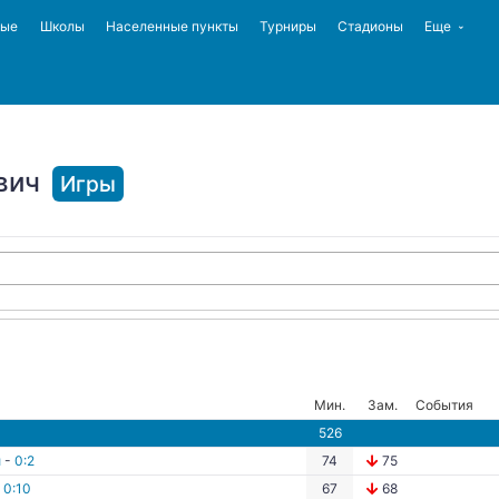
ные
Школы
Населенные пункты
Турниры
Стадионы
Еще
вич
Игры
Мин.
Зам.
События
526
й
-
0:2
74
75
-
0:10
67
68