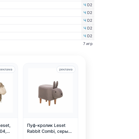
Ч
D2
Ч
D2
Ч
D2
Ч
D2
Ч
D2
7 игр
реклама
реклама
eset,
Пуф-кролик Leset
04,
Rabbit Combi, серый,
дома и
детский, нагрузка 80