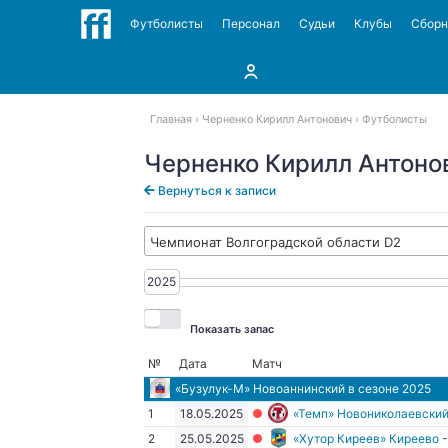
Футболисты
Персонал
Судьи
Клубы
Сбор
Главная
Черненко Кирилл Антонович
Футболисты
Черненко Кирилл Антоно
Вернуться к записи
Чемпионат Волгоградской области D2
2025
2025
Показать запас
№
Дата
Матч
«Бузулук-М» Новоаннинский
в сезоне 2025
1
18.05.2025
«Темп» Новониколаевски
2
25.05.2025
«Хутор Киреев» Киреево