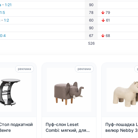
а
-
1:21
90
1:5
78
79
й
-
1:2
60
61
90
0:4
67
68
526
реклама
реклама
Стол подкатной
Пуф-слон Leset
Пуф-лошадка L
Венге
Combi: мягкий, для
велюр Nebby 3
прихожей и детской,
бежевый, для 