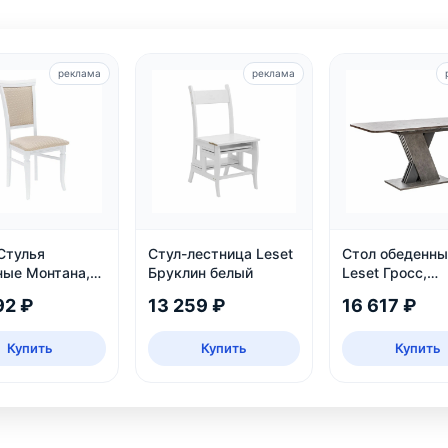
реклама
реклама
Стулья
Стул-лестница Leset
Стол обеденны
ные Монтана,
Бруклин белый
Leset Гросс,
раздвижной, т
92 ₽
13 259 ₽
16 617 ₽
серый, на 6 пе
Купить
Купить
Купить