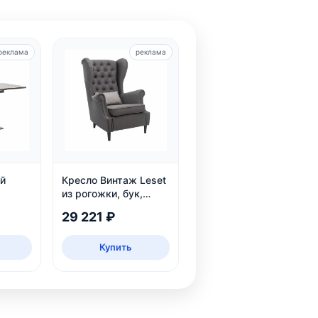
реклама
реклама
й
Кресло Винтаж Leset
из рогожки, бук,
емно-
коричневое — купить
29 221 ₽
рсон
в интернет-магазине
Купить