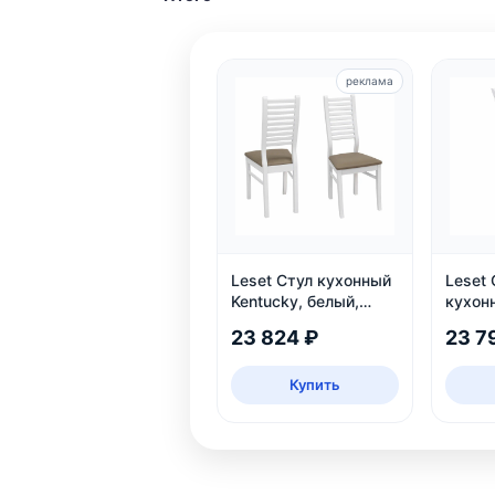
реклама
Leset Стул кухонный
Leset 
Kentucky, белый,
кухон
экокожа
белый
23 824 ₽
23 7
Купить