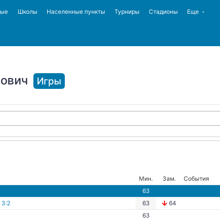
ные
Школы
Населенные пункты
Турниры
Стадионы
Еще
мович
Игры
Мин.
Зам.
События
63
-
3:2
63
64
63