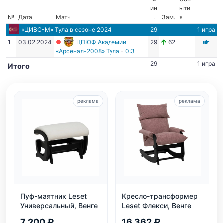
ин
ыти
№
Дата
Матч
.
Зам.
я
«ЦИВС-М» Тула
в сезоне 2024
29
1 игра
1
03.02.2024
ЦПЮФ Академии
29
62
«Арсенал-2008» Тула
-
0:3
29
1 игра
Итого
реклама
реклама
Пуф-маятник Leset
Кресло-трансформер
Универсальный, Венге
Leset Флекси, Венге
7 200 ₽
16 362 ₽