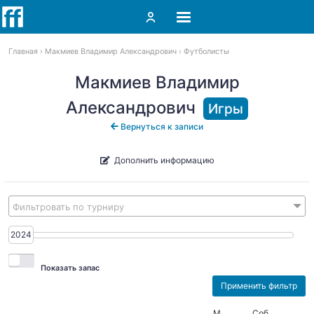
Главная
Макмиев Владимир Александрович
Футболисты
Макмиев Владимир
Александрович
Игры
Вернуться к записи
Дополнить информацию
Фильтровать по турниру
2024
2024
Показать запас
М
Соб