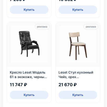
Купить
Купить
реклама
реклама
Кресло Leset Модель
Leset Стул кухонный
61 в экокоже, черный
Чейз, орех
цвет Венге, для дома и
шоколадный
11 747 ₽
21 670 ₽
дачи
Купить
Купить