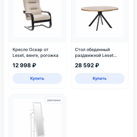
Кресло Оскар от
Стол обеденный
Leset, венге, рогожка
раздвижной Leset
Таун: круглый,
12 998 ₽
28 592 ₽
безопасный, ЛДСП,
дуб каньон/черный
Купить
Купить
реклама