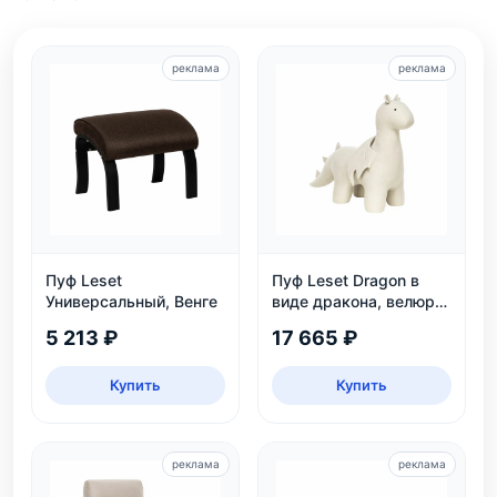
реклама
реклама
Пуф Leset
Пуф Leset Dragon в
Универсальный, Венге
виде дракона, велюр
Omega 30, для дома и
5 213 ₽
17 665 ₽
детской
Купить
Купить
реклама
реклама