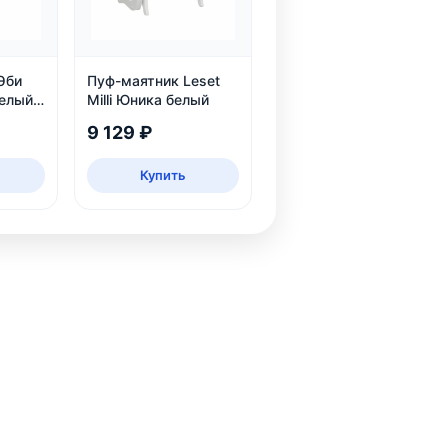
Эби
Пуф-маятник Leset
белый,
Milli Юника белый
рин
9 129 ₽
Купить