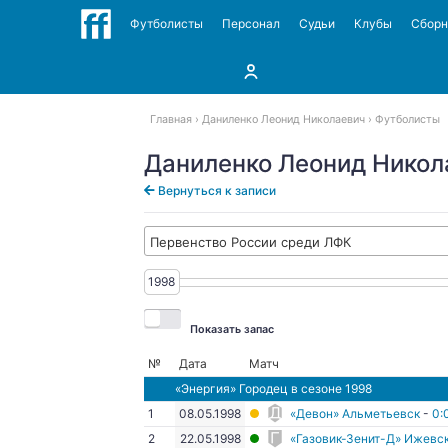
Футболисты
Персонал
Судьи
Клубы
Сбор
Главная
Даниленко Леонид Николаевич
Футболисты
Даниленко Леонид Никол
Вернуться к записи
Первенство России среди ЛФК
1998
1998
Показать запас
№
Дата
Матч
«Энергия» Городец
в сезоне 1998
1
08.05.1998
«Девон» Альметьевск
-
0:
2
22.05.1998
«Газовик-Зенит-Д» Ижевс