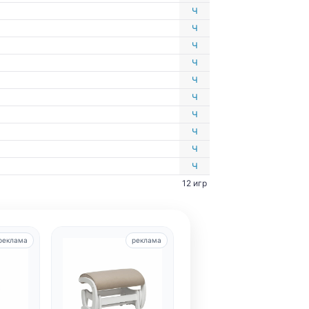
Ч
Ч
Ч
Ч
Ч
Ч
Ч
Ч
Ч
Ч
12 игр
реклама
реклама