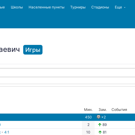
ные
Школы
Населенные пункты
Турниры
Стадионы
Еще
аевич
Игры
Мин.
Зам.
События
450
×2
0
2
89
к
-
4:1
10
81