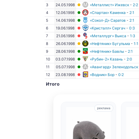
3
24.05.1998
«Металлист» Ижевск
-
2:2
4
12.06.1998
«Спартак» Каменка
-
2:1
5
14.06.1998
«Сокол-Д» Саратов
-
2:1
6
19.06.1998
«Кристалл» Сергач
-
0:3
7
21.06.1998
«Металлург» Выкса
-
1:3
8
26.06.1998
«Нефтяник» Бугульма
-
1:1
9
28.06.1998
«Нефтяник» Бавлы
-
2:1
10
03.07.1998
«Рубин-2» Казань
-
2:0
11
05.07.1998
«Авангард» Зеленодольск
12
23.08.1998
«Водник» Бор
-
0:2
Итого
реклама