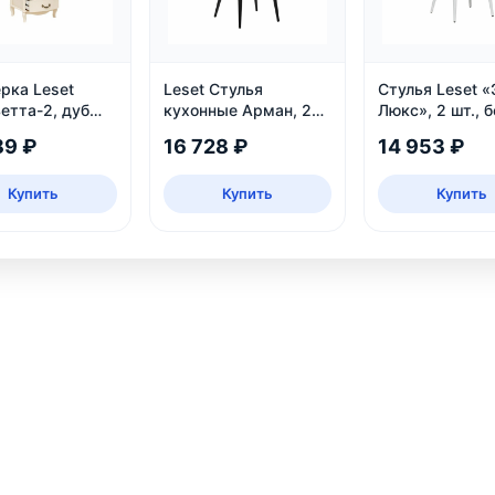
рка Leset
Leset Стулья
Стулья Leset «
етта-2, дуб
кухонные Арман, 2
Люкс», 2 шт., 
нь
шт.
велюр аквама
89 ₽
16 728 ₽
14 953 ₽
Купить
Купить
Купить