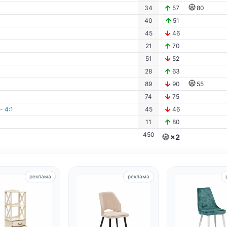
34
57
80
40
51
45
46
21
70
51
52
28
63
89
90
55
74
75
-
4:1
45
46
11
80
450
×2
реклама
реклама