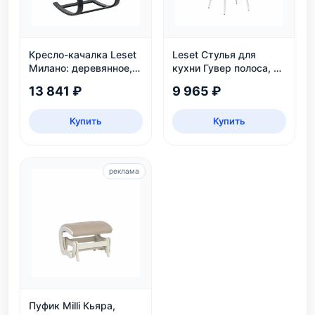
Кресло-качалка Leset
Leset Стулья для
Милано: деревянное,
кухни Гувер полоса, 2
венге, рогожка Malmo
шт.
13 841 ₽
9 965 ₽
95
Купить
Купить
реклама
Пуфик Milli Кьяра,