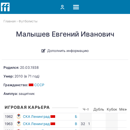
Главная
Футболисты
Малышев Евгений Иванович
Дополнить информацию
Родился:
20.03.1938
Умер:
2010
(в 71 год)
Гражданство:
СССР
Амплуа:
защитник
ИГРОВАЯ КАРЬЕРА
Ч-т
Дубль
Кубок
Межд
1962
СКА Ленинград
Б
1963
СКА Ленинград
В
32
1