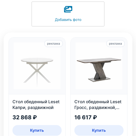
Добавить фото
реклама
реклама
Стол обеденный Leset
Стол обеденный Leset
Капри, раздвижной
Гросс, раздвижной,
темно-серый, на 6
32 868 ₽
16 617 ₽
персон
Купить
Купить