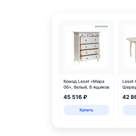
реклама
Комод Leset «Мира
Leset
06», белый, 6 ящиков
Шерву
раздв
45 516 ₽
42 8
Купить