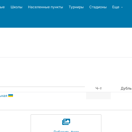
ные
Школы
Населенные пункты
Турниры
Стадионы
Еще
Ч-т
Дубль
ьная
Добавить фото