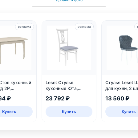
реклама
реклама
 Стол кухонный
Leset Стулья
Стулья Leset 
д 2Р,
кухонные Юта,
для кухни, 2 шт
ижной
белый патина
64 ₽
23 792 ₽
13 560 ₽
серебро
Купить
Купить
Купить