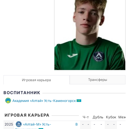
Трансферы
Игровая карьера
ВОСПИТАННИК
Академия «Алтай» Усть-Каменогорск
ИГРОВАЯ КАРЬЕРА
Ч-т
Дубль
Кубок
Межд
2025
«Алтай-М» Усть-
В
-
-
-
-
-
-
-
-