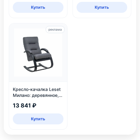
Купить
Купить
реклама
Кресло-качалка Leset
Милано: деревянное,
венге, рогожка Malmo
13 841 ₽
95
Купить