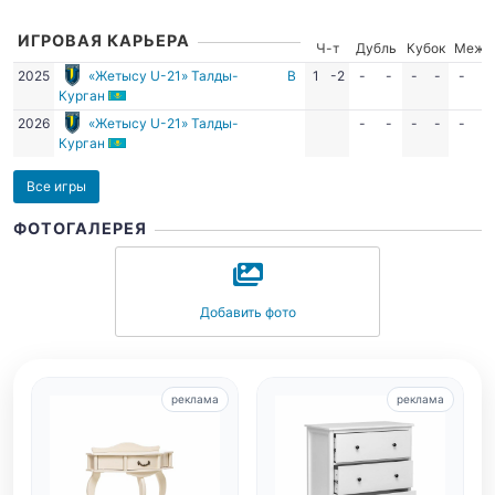
ИГРОВАЯ КАРЬЕРА
Ч-т
Дубль
Кубок
Межд
2025
«Жетысу U-21» Талды-
В
1
-2
-
-
-
-
-
-
Курган
2026
«Жетысу U-21» Талды-
-
-
-
-
-
-
Курган
Все игры
ФОТОГАЛЕРЕЯ
Добавить фото
реклама
реклама