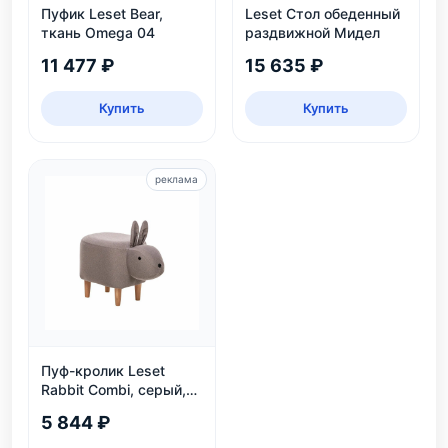
Пуфик Leset Bear,
Leset Стол обеденный
ткань Omega 04
раздвижной Мидел
11 477 ₽
15 635 ₽
Купить
Купить
реклама
Пуф-кролик Leset
Rabbit Combi, серый,
детский, нагрузка 80
5 844 ₽
кг