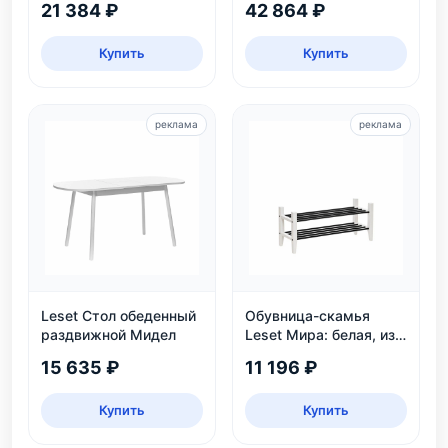
21 384 ₽
42 864 ₽
Купить
Купить
реклама
реклама
Leset Стол обеденный
Обувница-скамья
раздвижной Мидел
Leset Мира: белая, из
массива сосны, 2
15 635 ₽
11 196 ₽
яруса, до 6 пар
Купить
Купить